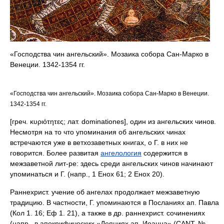
«Господства чин ангельский». Мозаика собора Сан-Марко в
Венеции. 1342-1354 гг.
«Господства чин ангельский». Мозаика собора Сан-Марко в Венеции.
1342-1354 гг.
[греч. κυριότητες; лат. dominationes], один из ангельских чинов.
Несмотря на то что упоминания об ангельских чинах
встречаются уже в ветхозаветных книгах, о Г. в них не
говорится. Более развитая
ангелология
содержится в
межзаветной лит-ре: здесь среди ангельских чинов начинают
упоминаться и Г. (напр., 1 Енох 61; 2 Енох 20).
Раннехрист. учение об ангелах продолжает межзаветную
традицию. В частности, Г. упоминаются в Посланиях ап. Павла
(Кол 1. 16; Еф 1. 21), а также в др. раннехрист. сочинениях
(напр., в апокрифических «Деяниях ап. Иоанна» (CANT, №