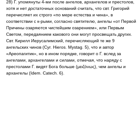
28) Г. упомянуты 4-ми после ангелов, архангелов и престолов,
хотя и нет достаточных оснований считать, что свт. Григорий
перечисляет их строго «по мере естества и чина», в
соответствии с к-рыми, согласно святителю, ангелы «от Первой
Причины озаряются чистейшим озарением», или Первым
Светом, передаянием какового они могут просвещать других.
Свт. Кирилл Иерусалимский, перечисляющий те же 9
ангельских чинов (Сyr. Hieros. Mystag. 5), что и автор
«Ареопагитик», но в ином порядке, говорит о Г. вслед за
ангелами, архангелами и силами, отмечая, что наряду с
престолами Г. видят Бога больше (μειζόνως), чем ангелы и
архангелы (Idem. Catech. 6).