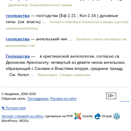
Древний мир. Энциклопедический словарь
господства
— госп’одства (Еф.1:21 ; Кол.1:16 ) духовные
силы. (см. власть) …
Полный и подробный Библейский Словарь к русской
канонической Библии
господства
— ангельський чин …
Зведений словник застарілих та
маловживаних слів
Господства
— в христианской ангелологии, согласно св.
Дионисию Ареопагиту, четвертый из девяти чинов ангельских,
образующий с Силами и Властями вторую, среднюю триаду.
См. Ангел …
Православие. Словарь-справочник
© Академик, 2000-2026
18+
Обратная связь:
Техподдержка
,
Реклама на сайте
👣 Путешествия
Экспорт словарей на сайты
, сделанные на PHP,
Joomla,
Drupal,
WordPress, MODx.