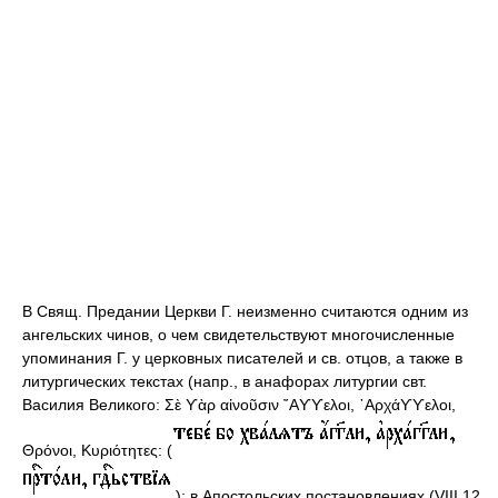
В Свящ. Предании Церкви Г. неизменно считаются одним из
ангельских чинов, о чем свидетельствуют многочисленные
упоминания Г. у церковных писателей и св. отцов, а также в
литургических текстах (напр., в анафорах литургии свт.
Василия Великого: Σὲ ϒὰρ αἰνοῦσιν ῎Αϒϒελοι, ᾿Αρχάϒϒελοι,
Θρόνοι, Κυριότητες: (
); в Апостольских постановлениях (VIII 12.