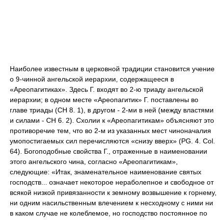
Наиболее известным в церковной традиции становится учение
о 9-чинной ангельской иерархии, содержащееся в
«Ареопагитиках». Здесь Г. входят во 2-ю триаду ангельской
иерархии; в одном месте «Ареопагитик» Г. поставлены во
главе триады (CH 8. 1), в другом - 2-ми в ней (между властями
и силами - CH 6. 2). Схолии к «Ареопагитикам» объясняют это
противоречие тем, что во 2-м из указанных мест чиноначалия
умопостигаемых сил перечисляются «снизу вверх» (PG. 4. Col.
64). Богоподобные свойства Г., отраженные в наименовании
этого ангельского чина, согласно «Ареопагитикам»,
следующие: «Итак, знаменательное наименование святых
господств... означает некоторое нераболепное и свободное от
всякой низкой привязанности к земному возвышение к горнему,
ни одним насильственным влечением к несходному с ними ни
в каком случае не колеблемое, но господство постоянное по