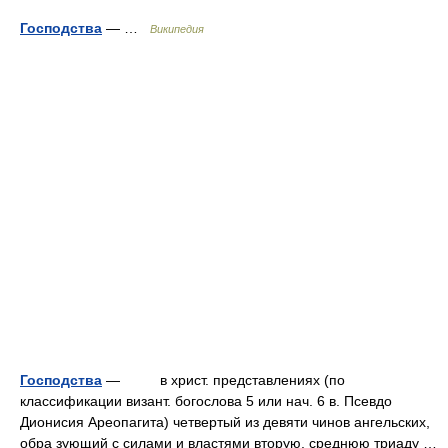
Господства
— …
Википедия
Господства
— в христ. представлениях (по
классификации визант. богослова 5 или нач. 6 в. Псевдо
Дионисия Ареопагита) четвертый из девяти чинов ангельских,
обра зующий с силами и властями вторую, среднюю триаду …