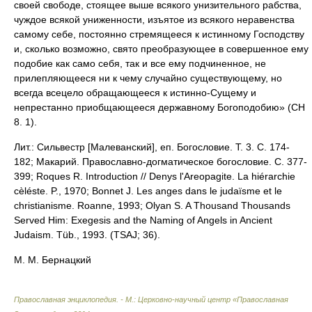
своей свободе, стоящее выше всякого унизительного рабства,
чуждое всякой униженности, изъятое из всякого неравенства
самому себе, постоянно стремящееся к истинному Господству
и, сколько возможно, свято преобразующее в совершенное ему
подобие как само себя, так и все ему подчиненное, не
прилепляющееся ни к чему случайно cуществующему, но
всегда всецело обращающееся к истинно-Сущему и
непрестанно приобщающееся державному Богоподобию» (CH
8. 1).
Лит.: Сильвестр [Малеванский], еп. Богословие. Т. 3. С. 174-
182; Макарий. Православно-догматическое богословие. С. 377-
399; Roques R. Introduction // Denys l'Areopagite. La hiérarchie
cèléste. P., 1970; Bonnet J. Les anges dans le judaïsme et le
christianisme. Roanne, 1993; Olyan S. A Thousand Thousands
Served Him: Exegesis and the Naming of Angels in Ancient
Judaism. Tüb., 1993. (TSAJ; 36).
М. М. Бернацкий
Православная энциклопедия. - М.: Церковно-научный центр «Православная