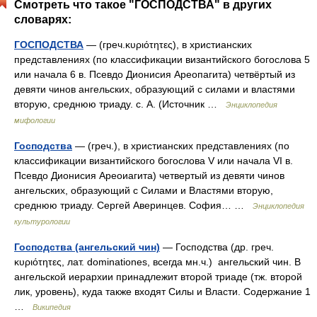
Смотреть что такое "ГОСПОДСТВА" в других
словарях:
ГОСПОДСТВА
— (греч.κυριότητες), в христианских
представлениях (по классификации византийского богослова 5
или начала 6 в. Псевдо Дионисия Ареопагита) четвёртый из
девяти чинов ангельских, образующий с силами и властями
вторую, среднюю триаду. с. А. (Источник …
Энциклопедия
мифологии
Господства
— (греч.), в христианских представлениях (по
классификации византийского богослова V или начала VI в.
Псевдо Дионисия Ареоиагита) четвертый из девяти чинов
ангельских, образующий с Силами и Властями вторую,
среднюю триаду. Сергей Аверинцев. София… …
Энциклопедия
культурологии
Господства (ангельский чин)
— Господства (др. греч.
κυριότητες, лат. dominationes, всегда мн.ч.) ангельский чин. В
ангельской иерархии принадлежит второй триаде (тж. второй
лик, уровень), куда также входят Силы и Власти. Содержание 1
…
Википедия