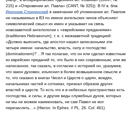
215) и «Откровении ап. Павла» (CANT, № 325)). В IV в. блж.
Иероним Стридонский
в замечании об упоминании ап. Павлом
не называемых в ВЗ по имени ангельских чинов объясняет
символический смысл их имен и указывает на связь
новозаветной ангелологии с «еврейскими преданиями»
(traditiones Hebraeorum), т. е. с межзаветной традицией:
«Должно выяснить, где апостол нашел записанными эти
четыре имени: начальство, власть, силу и господство
(dominationem)? ...Я так полагаю, что он или сделал известным
из еврейских преданий то, что было в них сокровенным, или же
написанное, так сказать, в согласии с историей он, уразумев,
что закон духовен, изъяснил в более возвышенном смысле и
то, что сказано в книгах Чисел и Царств о царях, вождях,
начальниках частей и сотниках, признал образом других
властей и царств. То есть что и в небесных пространствах есть
господства, и силы, и другие виды служебных духов, которых
ни мы не можем наименовать, ни сам Павел не мог
перечислить…» (Hieron. In Ephes. // PL. 26. Col. 461).