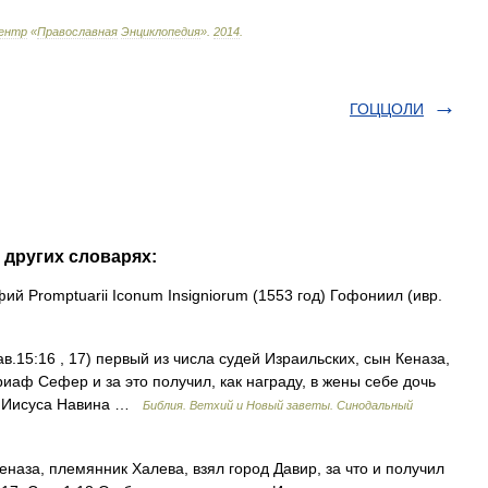
ентр
«
Православная
Энциклопедия
»
.
2014
.
ГОЦЦОЛИ
 других словарях:
й Promptuarii Iconum Insigniorum (1553 год) Гофониил (ивр.
ав.15:16 , 17) первый из числа судей Израильских, сын Кеназа,
иаф Сефер и за это получил, как награду, в жены себе дочь
рти Иисуса Навина …
Библия. Ветхий и Новый заветы. Синодальный
наза, племянник Халева, взял город Давир, за что и получил