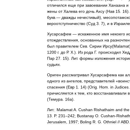
отличился
еще
при
завоевании
Ханаана
и
жены
от
Халева
его
дочь
Ахсу
(
Нав
15
.
16
)
букв
.—
дважды
нечестивый
),
месопотамско
вероотступничество
(
Суд
3
.
7
),
и
в
Израиле
Хусарсафем
—
искаженное
имя
некоего
и
отождествления
,
основанных
на
разночтен
был
правителем
Сев
.
Сирии
Ирсу
(
Malamat
1200
г
.
до
Р
.
Х
.).
Из
рода
Г
.
происходил
Хед
Пар
27
.
15
).
Лит
.
формы
изложения
истори
судьях
.
Ориген
рассматривал
Хусарсафема
как
ал
одного
из
ангелов
,
представителей
«
воинс
спасения
(
Евр
1
.
14
) (
Orig
.
Hom
.
in
Judices
причисляется
к
тем
,
кто
восстанавливали
в
(
Темура
.
16а
).
Лит
.
:
Malamat
A
.
Cushan
Rishathaim
and
the
13
.
P
.
231
–
242
;
Bustanay
O
.
Cushan
-
Rishat
Jerusalem
,
1997
;
Boling
R
.
G
.
Othniel
//
ABD