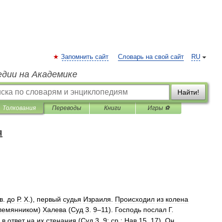
Запомнить сайт
Словарь на свой сайт
RU
едии на Академике
Найти!
Толкования
Переводы
Книги
Игры ⚽
я
в
.
до
Р
.
Х
.),
первый
судья
Израиля
.
Происходил
из
колена
лемянником
)
Халева
(
Суд
3
.
9
–
11
).
Господь
послал
Г
.
)
в
ответ
на
их
стенания
(
Суд
3
.
9
;
ср
.
:
Нав
15
.
17
).
Он