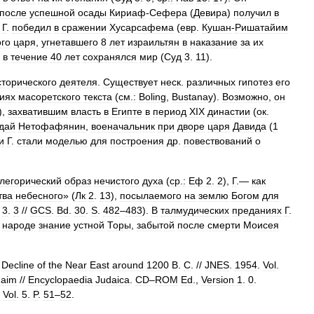
после
успешной
осады
Кириаф
-
Сефера
(
Девира
)
получил
в
.
Г
.
победил
в
сражении
Хусарсафема
(
евр
.
Кушан
-
Ришатайим
го
царя
,
угнетавшего
8
лет
израильтян
в
наказание
за
их
в
течение
40
лет
сохранялся
мир
(
Суд
3
.
11
).
сторического
деятеля
.
Существует
неск
.
различных
гипотез
его
иях
масоретского
текста
(
см
.
:
Boling
,
Bustanay
).
Возможно
,
он
),
захватившим
власть
в
Египте
в
период
XIX
династии
(
ок
.
дай
Нетофафянин
,
военачальник
при
дворе
царя
Давида
(
1
и
Г
.
стали
моделью
для
построения
др
.
повествований
о
легорический
образ
нечистого
духа
(
ср
.
:
Еф
2
.
2
),
Г
.—
как
тва
небесного
» (
Лк
2
.
13
),
посылаемого
на
землю
Богом
для
.
3
.
3
//
GCS
.
Bd
.
30
.
S
.
482
–
483
).
В
талмудических
преданиях
Г
.
народе
знание
устной
Торы
,
забытой
после
смерти
Моисея
Decline
of
the
Near
East
around
1200
B
.
C
. //
JNES
.
1954
.
Vol
.
haim
//
Encyclopaedia
Judaica
.
CD
–
ROM
Ed
.,
Version
1
.
0
.
.
Vol
.
5
.
P
.
51
–
52
.