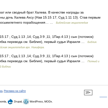
рат или сводный брат Халева. В качестве награды за
ы дочь Халева Ахсу (Нав 15:15 17; Суд 1:11 13). Став первым
от восьмилетнего порабощения… …
Библейская энциклопедия
:17 ; Суд.1:13 ,14; Суд.3:9 ,11; 1Пар.4:13 ) сын (потомок)
шибка перевода см. Библия), первый судья Израиля …
Библия.
йская энциклопедия арх. Никифора.
:17 ; Суд.1:13 ,14; Суд.3:9 ,11; 1Пар.4:13 ) сын (потомок)
шибка перевода см. Библия), первый судья Израиля …
Полный и
й Библии
ка
,
Реклама на сайте
18+
omla,
Drupal,
WordPress, MODx.