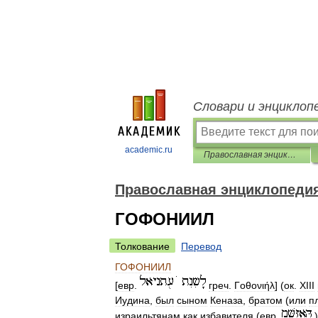
Словари и энциклоп
academic.ru
Православная энциклопедия
Православная энциклопеди
ГОФОНИИЛ
Толкование
Перевод
ГОФОНИИЛ
[
евр
.
греч
.
Γοθονιήλ
] (
ок
.
XIII
Иудина
,
был
сыном
Кеназа
,
братом
(
или
п
израильтянам
как
избавителя
(
евр
.