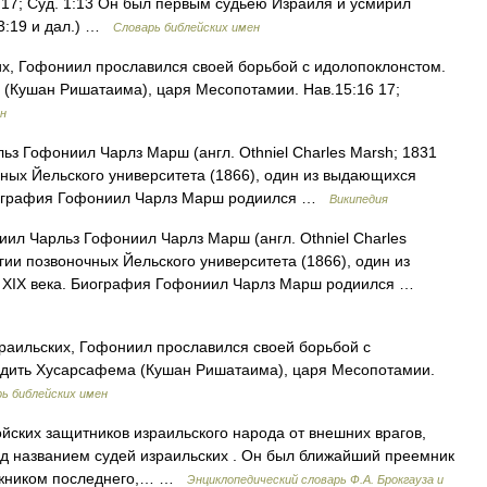
 5:17; Суд. 1:13 Он был первым судьею Израиля и усмирил
3:19 и дал.) …
Словарь библейских имен
х, Гофониил прославился своей борьбой с идолопоклонстом.
 (Кушан Ришатаима), царя Месопотамии. Нав.15:16 17;
ен
 Гофониил Чарлз Марш (англ. Othniel Charles Marsh; 1831
ных Йельского университета (1866), один из выдающихся
Биография Гофониил Чарлз Марш родиился …
Википедия
л Чарльз Гофониил Чарлз Марш (англ. Othniel Charles
ии позвоночных Йельского университета (1866), один из
 XIX века. Биография Гофониил Чарлз Марш родиился …
аильских, Гофониил прославился своей борьбой с
едить Хусарсафема (Кушан Ришатаима), царя Месопотамии.
ь библейских имен
йских защитников израильского народа от внешних врагов,
од названием судей израильских . Он был ближайший преемник
вижником последнего,… …
Энциклопедический словарь Ф.А. Брокгауза и