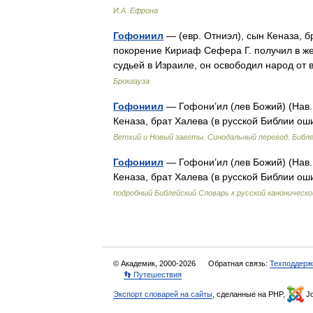
И.А. Ефрона
Гофониил
— (евр. Отниэл), сын Кеназа, б
покорение Кириаф Сефера Г. получил в жен
судьей в Израиле, он освободил народ 
Брокгауза
Гофониил
— Гофони’ил (лев Божий) (Нав.15
Кеназа, брат Халева (в русской Библии о
Ветхий и Новый заветы. Синодальный перевод. Библе
Гофониил
— Гофони’ил (лев Божий) (Нав.15
Кеназа, брат Халева (в русской Библии о
подробный Библейский Словарь к русской каноническо
© Академик, 2000-2026
Обратная связь:
Техподдерж
👣 Путешествия
Экспорт словарей на сайты
, сделанные на PHP,
Jo