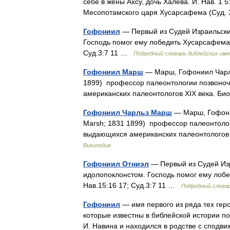
себе в жены Ахсу, дочь Халева. И. Нав. 1
Месопотамского царя Хусарсафема (Суд. 
Гофониил
— Первый из Судей Израильски
Господь помог ему лобедить Хусарсафема
Суд.3:7 11 …
Подробный словарь библейских им
Гофониил Марш
— Марш, Гофониил Чарльз
1899) профессор палеонтологии позвоноч
американских палеонтологов XIX века. 
Гофониил Чарльз Марш
— Марш, Гофонии
Marsh; 1831 1899) профессор палеонтолог
выдающихся американских палеонтологов
Википедия
Гофониил Отниэл
— Первый из Судей Изр
идолопоклонстом. Господь помог ему лоб
Нав.15:16 17; Суд.3:7 11 …
Подробный словар
Гофониил
— имя первого из ряда тех геро
которые известны в библейской истории п
И. Навина и находился в родстве с спод