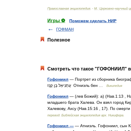
Православная
энциклопедия
. -
М
.
:
Церковно
-
научный
ц
Игры ⚽
Поможем сделать НИР
ГОФМАН
Полезное
Смотреть что такое "ГОФОНИИЛ" в
Гофониил
— Портрет из сборника биографи
עָתְנִיאֵל בֶּן קְנַז‎ Отниэль бен …
Википедия
Гофониил
— (лев Божий): а) (Нав.1:13 , Н
младшего брата Халева. Он взял город Кир
Халевову, Ахсу (Нав.15:16 , 17). По сме
перевод. Библейская энциклопедия арх. Никифора.
Гофониил —
— Атниэль. Гофониил, сын Ке