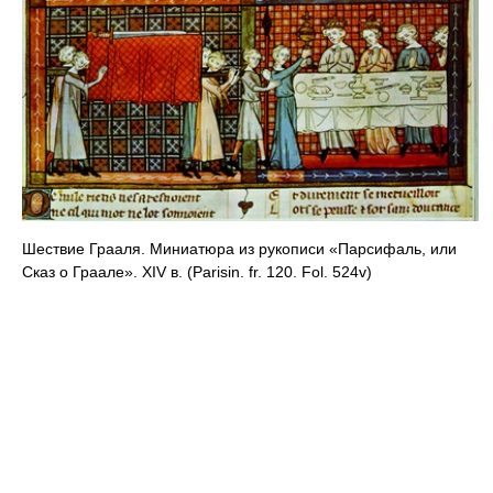
Шествие Грааля. Миниатюра из рукописи «Парсифаль, или
Сказ о Граале». XIV в. (Parisin. fr. 120. Fol. 524v)