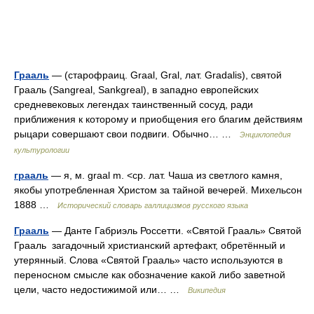
Грааль
— (старофраиц. Graal, Gral, лат. Gradalis), святой
Грааль (Sangreal, Sankgreal), в западно европейских
средневековых легендах таинственный сосуд, ради
приближения к которому и приобщения его благим действиям
рыцари совершают свои подвиги. Обычно… …
Энциклопедия
культурологии
грааль
— я, м. graal m. <ср. лат. Чаша из светлого камня,
якобы употребленная Христом за тайной вечерей. Михельсон
1888 …
Исторический словарь галлицизмов русского языка
Грааль
— Данте Габриэль Россетти. «Святой Грааль» Святой
Грааль загадочный христианский артефакт, обретённый и
утерянный. Слова «Святой Грааль» часто используются в
переносном смысле как обозначение какой либо заветной
цели, часто недостижимой или… …
Википедия