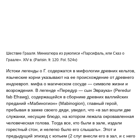
Шествие Грааля. Миниатюра из рукописи «Парсифаль, или Сказ о
Граале». XIV в. (Parisin. fr. 120. Fol. 524v)
Истоки легенды о Г. содержатся в мифологии древних кельтов,
языческие корни указывают на ее происхождение от древнего
индоевроп. мифа о магическом сосуде — символе жизни и
возрождения. В легенде «Передур — сын Эвраука» (Peredur
fab Efrawg), содержащейся в сборнике древних валлийских
преданий «Мабиногион» (Mabinogion), главный герой,
пребывая в замке своего дяди, увидел, что «в зал вошли две
служанки, несущие блюдо, на котором лежала окровавленная
человеческая голова. Тогда все, кто были в зале, издали
горестный стон, и нелегко было его слышать». Этот и
предыдущий эпизод с копьем (2 слуг внесли его в зал, и с него