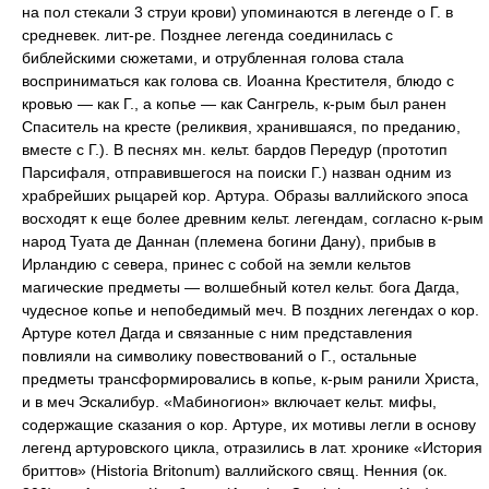
на пол стекали 3 струи крови) упоминаются в легенде о Г. в
средневек. лит-ре. Позднее легенда соединилась с
библейскими сюжетами, и отрубленная голова стала
восприниматься как голова св. Иоанна Крестителя, блюдо с
кровью — как Г., а копье — как Сангрель, к-рым был ранен
Спаситель на кресте (реликвия, хранившаяся, по преданию,
вместе с Г.). В песнях мн. кельт. бардов Передур (прототип
Парсифаля, отправившегося на поиски Г.) назван одним из
храбрейших рыцарей кор. Артура. Образы валлийского эпоса
восходят к еще более древним кельт. легендам, согласно к-рым
народ Туата де Даннан (племена богини Дану), прибыв в
Ирландию с севера, принес с собой на земли кельтов
магические предметы — волшебный котел кельт. бога Дагда,
чудесное копье и непобедимый меч. В поздних легендах о кор.
Apтype котел Дагда и связанные с ним представления
повлияли на символику повествований о Г., остальные
предметы трансформировались в копье, к-рым ранили Христа,
и в меч Эскалибур. «Мабиногион» включает кельт. мифы,
содержащие сказания о кор. Артуре, их мотивы легли в основу
легенд артуровского цикла, отразились в лат. хронике «История
бриттов» (Historia Britonum) валлийского свящ. Ненния (ок.