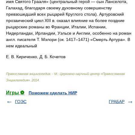
имя Святого Грааля» (центральный герой — сын Ланселота,
Галахад, благодаря своему духовному совершенству
превзошедший всех рыцарей Круглого стола). Артуровский
прозаический цикл XIII в. оказал влияние на более поздние
рыцарские романы во Франции, Италии, Испании,
Нидерландах, Ирландии, Уэльсе и Англии, особенно на роман
англ. писателя Т. Мэлори (ок. 1417–1471) «Смерть Артура». В
нем идеальный
Е. В. Кириченко, Д. Б. Кочетов
Православная энциклопедия. - М.: Церковно-научный центр «Православная
Энциклопедия»
.
2014
.
Игры ⚽
Поможем сделать НИР
ГОЭС
ГРАБАР