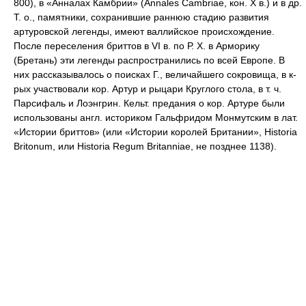
800), в «Анналах Камбрии» (Annales Cambriae, кон. X в.) и в др.
Т. о., памятники, сохранившие раннюю стадию развития
артуровской легенды, имеют валлийское происхождение.
После переселения бриттов в VI в. по Р. Х. в Арморику
(Бретань) эти легенды распространились по всей Европе. В
них рассказывалось о поисках Г., величайшего сокровища, в к-
рых участвовали кор. Артур и рыцари Круглого стола, в т. ч.
Парсифаль и Лоэнгрин. Кельт. предания о кор. Артуре были
использованы англ. историком Гальфридом Монмутским в лат.
«Истории бриттов» (или «Истории королей Британии», Historia
Britonum, или Historia Regum Britanniae, не позднее 1138).