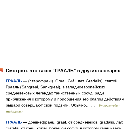
Смотреть что такое "ГРААЛЬ" в других словарях:
ГРААЛЬ
— (старофранц. Graal, Grâl, лат. Gradalis), святой
Грааль (Sangreal, Sankgreal), в западноевропейских
средневековых легендах таинственный сосуд, ради
приближения к которому и приобщения его благим действиям
рыцари совершают свои подвиги. Обычно… …
Энциклопедия
мифологии
ГРААЛЬ
— древнефранц. graal. от средневеков. gradalis, лат.
cratalis, от греч. krater, большой сосуд, в котором смешивали