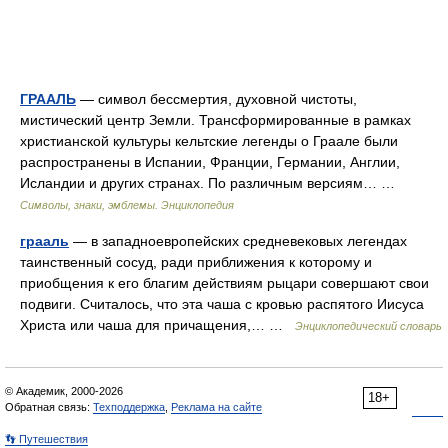
ГРААЛЬ
— символ бессмертия, духовной чистоты,
мистический центр Земли. Трансформированные в рамках
христианской культуры кельтские легенды о Граале были
распространены в Испании, Франции, Германии, Англии,
Исландии и других странах. По различным версиям… …
Символы, знаки, эмблемы. Энциклопедия
грааль
— в западноевропейских средневековых легендах
таинственный сосуд, ради приближения к которому и
приобщения к его благим действиям рыцари совершают свои
подвиги. Считалось, что эта чаша с кровью распятого Иисуса
Христа или чаша для причащения,… …
Энциклопедический словарь
© Академик, 2000-2026
18+
Обратная связь:
Техподдержка
,
Реклама на сайте
👣 Путешествия