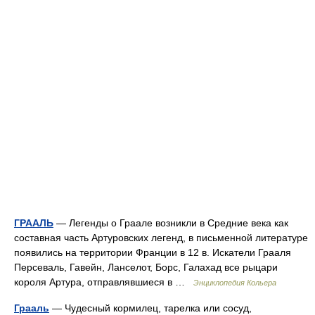
ГРААЛЬ
— Легенды о Граале возникли в Средние века как
составная часть Артуровских легенд, в письменной литературе
появились на территории Франции в 12 в. Искатели Грааля
Персеваль, Гавейн, Ланселот, Борс, Галахад все рыцари
короля Артура, отправлявшиеся в …
Энциклопедия Кольера
Грааль
— Чудесный кормилец, тарелка или сосуд,