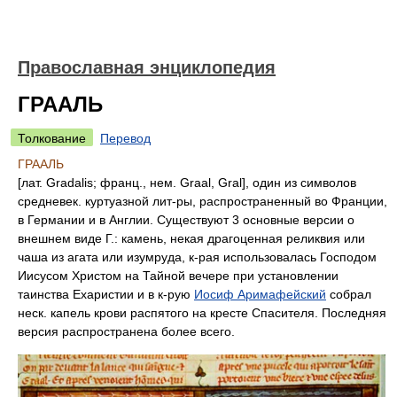
Православная энциклопедия
ГРААЛЬ
Толкование
Перевод
ГРААЛЬ
[лат. Gradalis; франц., нем. Graal, Gral], один из символов
средневек. куртуазной лит-ры, распространенный во Франции,
в Германии и в Англии. Существуют 3 основные версии о
внешнем виде Г.: камень, некая драгоценная реликвия или
чаша из агата или изумруда, к-рая использовалась Господом
Иисусом Христом на Тайной вечере при установлении
таинства Ехаристии и в к-рую
Иосиф Аримафейский
собрал
неск. капель крови распятого на кресте Спасителя. Последняя
версия распространена более всего.