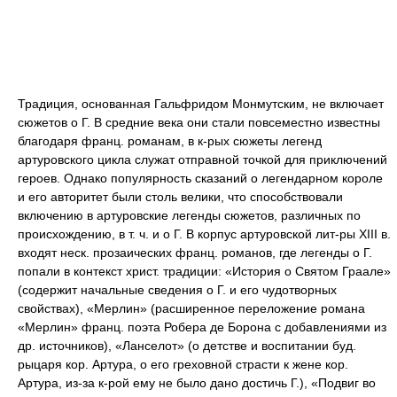
Традиция, основанная Гальфридом Монмутским, не включает
сюжетов о Г. В средние века они стали повсеместно известны
благодаря франц. романам, в к-рых сюжеты легенд
артуровского цикла служат отправной точкой для приключений
героев. Однако популярность сказаний о легендарном короле
и его авторитет были столь велики, что способствовали
включению в артуровские легенды сюжетов, различных по
происхождению, в т. ч. и о Г. В корпус артуровской лит-ры XIII в.
входят неск. прозаических франц. романов, где легенды о Г.
попали в контекст христ. традиции: «История о Святом Граале»
(содержит начальные сведения о Г. и его чудотворных
свойствах), «Мерлин» (расширенное переложение романа
«Мерлин» франц. поэта Робера де Борона с добавлениями из
др. источников), «Ланселот» (о детстве и воспитании буд.
рыцаря кор. Артура, о его греховной страсти к жене кор.
Артура, из-за к-рой ему не было дано достичь Г.), «Подвиг во