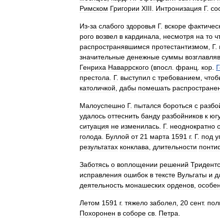
Римском
Григории
XIII
.
Интронизация
Г
.
со
Из
-
за
слабого
здоровья
Г
.
вскоре
фактичес
рого
возвел
в
кардинала
,
несмотря
на
то
ч
распространявшимся
протестантизмом
,
Г
.
значительные
денежные
суммы
возглавля
Генриха
Наваррского
(
впосл
.
франц
.
кор
.
Г
престола
.
Г
.
выступил
с
требованием
,
чтоб
католичкой
,
дабы
помешать
распростране
Малоуспешно
Г
.
пытался
бороться
с
разбо
удалось
оттеснить
банду
разбойников
к
юг
ситуация
не
изменилась
.
Г
.
неоднократно
голода
.
Буллой
от
21
марта
1591
г
.
Г
.
под
у
результатах
конклава
,
длительности
понти
Заботясь
о
воплощении
решений
Тридентс
исправления
ошибок
в
тексте
Вульгаты
и
д
деятельность
монашеских
орденов
,
особе
Летом
1591
г
.
тяжело
заболел
,
20
сент
.
пол
Похоронен
в
соборе
св
.
Петра
.