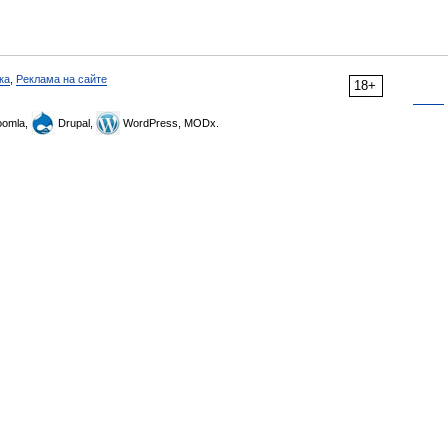
ка
,
Реклама на сайте
18+
omla,
Drupal,
WordPress, MODx.