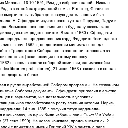
из
Милана
-
16
.
10
.
1591
,
Рим
;
до
избрания
папой
-
Николо
.
Род
.
в
знатной
патрицианской
семье
.
Его
отец
,
Франческо
ле
смерти
жены
выбрал
церковную
деятельность
и
был
инала
.
Н
.
Сфондрати
изучал
право
в
ун
-
тах
Перуджи
,
Падуи
и
ера
.
Возможно
,
нек
-
рое
влияние
на
буд
.
папу
оказал
кард
.
дился
дальним
родственником
.
В
марте
1560
г
.
Сфондрати
ую
передал
его
предшественник
кард
.
Федерико
Чези
,
однако
ь
лишь
в
нач
.
1562
г
.,
по
достижении
минимального
для
аботе
Тридентского
Собора
,
где
,
в
частности
,
голосовал
за
воих
еп
-
ствах
(
такая
позиция
по
этому
вопросу
1562
г
.
вошел
в
состав
соборной
комиссии
,
занимавшейся
Index
librorum
prohibitorum
);
21
июня
1563
г
.
включен
в
состав
ного
декрета
о
браке
.
вал
в
русле
выработанной
Собором
программы
.
На
созванном
инятые
Собором
документы
.
Сфондрати
пригласил
в
еп
-
ство
инцев
и
варнавитов
,
чья
деятельность
в
условиях
священников
способствовала
росту
влияния
католич
.
Церкви
.
кардинала
;
14
янв
.
1585
г
.
получил
титул
кардинала
-
л
в
конклавах
,
на
к
-
рых
были
избраны
папы
Сикст
V
и
Урбан
я
(
27
сент
.
1590
).
На
новом
конклаве
,
продлившемся
ок
.
2
папой
с
принятием
имени
Григорий
XIV
в
память
о
папе