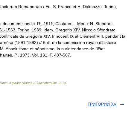
anctorum
Romanorum
/
Ed
.
S
.
Franco
et
H
.
Dalmazzo
.
Torino
,
u
documenti
inediti
.
R
.,
1911
;
Castano
L
.
Mons
.
N
.
Sfondrati
,
61
-
1563
.
Torino
,
1939
;
idem
.
Gregorio
XIV
,
Niccolo
Sfondrato
,
pontificale
de
Grégoire
XIV
,
Innocent
IX
et
Clément
VIII
,
pendant
la
arnèse
(
1591
-
1592
) //
Bull
.
de
la
commission
royale
d
'
histoire
.
M
.
Absolutisme
et
népotisme
,
la
surintendance
de
l
'
État
hartes
.
P
.,
1973
.
Vol
.
131
.
P
.
487
-
567
.
ентр
«
Православная
Энциклопедия
»
.
2014
.
ГРИГОРИЙ XV