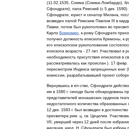
(
11
.
02
.
1535
,
Сомма
(
Сомма
-
Ломбардо
),
бл
Сфондрати
),
папа
Римский
(
с
5
дек
.
1590
)
Сфондрати
,
юрист
и
сенатор
Милана
,
пос
возведен
папой
Римским
Павлом
III
в
кард
Павии
,
потом
был
рукоположен
во
пресвит
Карло
Борромео
,
к
-
рому
Сфондрати
прихо
получил
должность
епископа
Кремоны
,
к
-
р
его
епископское
рукоположение
состоялос
епископа
возраста
-
27
лет
.
Участвовал
в
р
необходимость
присутствия
епископов
в
с
рассматривалась
как
происпан
.).
17
февр
.
пересмотром
Индекса
запрещенных
книг
(
комиссии
,
разрабатывавшей
проект
собор
Вернувшись
в
еп
-
ство
,
Сфондрати
действо
им
в
1580
г
.
синоде
были
обнародованы
пр
представителей
монашеских
орденов
теат
недостаточного
количества
образованных
12
дек
.
1583
г
.
был
возведен
в
достоинство
пресвитера
рим
.
ц
.
св
.
Цецилии
.
Участвова
VII
,
умерший
через
12
дней
после
избрани
месяцев
,
кард
.
Н
.
Сфондрати
был
избран