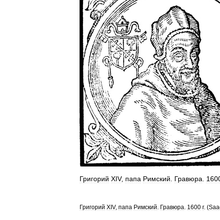
Григорий
XIV
,
папа
Римский
.
Гравюра
.
160
Григорий
XIV
,
папа
Римский
.
Гравюра
.
1600
г
. (
Saa