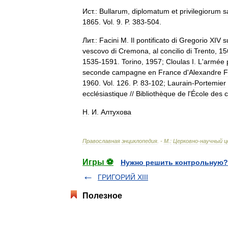
Ист
.
:
Bullarum
,
diplomatum
et
privilegiorum
s
1865
.
Vol
.
9
.
P
.
383
-
504
.
Лит
.
:
Facini
M
.
Il
pontificato
di
Gregorio
XIV
s
vescovo
di
Cremona
,
al
concilio
di
Trento
,
15
1535
-
1591
.
Torino
,
1957
;
Cloulas
I
.
L
'
armée
seconde
campagne
en
France
d
'
Alexandre
F
1960
.
Vol
.
126
.
P
.
83
-
102
;
Laurain
-
Portemier
ecclésiastique
//
Bibliothèque
de
l
'
École
des
c
Н
.
И
.
Алтухова
Православная
энциклопедия
. -
М
.
:
Церковно
-
научный
ц
Игры ⚽
Нужно решить контрольную?
ГРИГОРИЙ XIII
Полезное