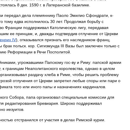
стоялась
8
дек
.
1590
г
.
в
Латеранской
базилике
.
ки
передал
дела
племяннику
Паоло
Эмилио
Сфондрати
,
к
-
то
тому
едва
исполнилось
30
лет
.
Продолжая
борьбу
с
во
Франции
поддерживал
Католическую
лигу
,
передавая
вшим
ее
принцам
,
и
,
дважды
подтвердив
отлучение
от
Церкви
енрих
IV
),
отказывался
признать
его
наследником
франц
.
ы
брак
польск
.
кор
.
Сигизмунда
III
Вазы
был
заключен
только
с
нию
Реформации
в
Речи
Посполитой
.
йниками
,
угрожавшими
Папскому
гос
-
ву
и
Риму:
папской
армии
у
,
к
границам
Неаполитанского
королевства
,
однако
в
целом
организовывал
раздачу
хлеба
в
Риме
,
чтобы
решить
проблему
грозой
отлучения
от
Церкви
запретил
любые
споры
или
пари
о
фиката
того
или
иного
папы
и
назначениях
кардиналов
.
кого
Собора
,
папа
организовал
специальные
комиссии
для
ля
редактирования
Бревиария
.
Широко
поддерживал
нно
иезуитов
.
ностью
отстранился
от
участия
в
делах
Римской
курии
.