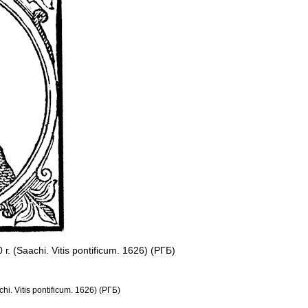
0
г
. (
Saachi
.
Vitis
pontificum
.
1626
) (
РГБ
)
chi
.
Vitis
pontificum
.
1626
) (
РГБ
)