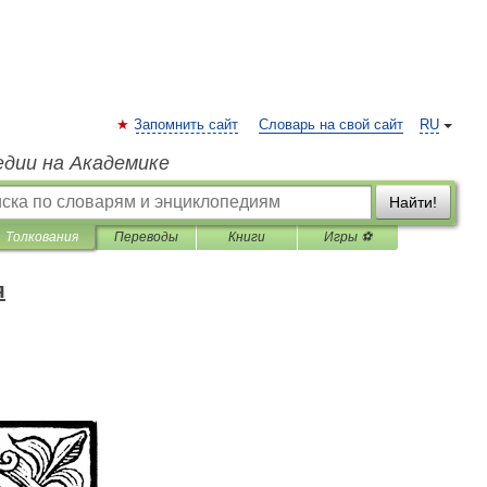
Запомнить сайт
Словарь на свой сайт
RU
едии на Академике
Найти!
Толкования
Переводы
Книги
Игры ⚽
я