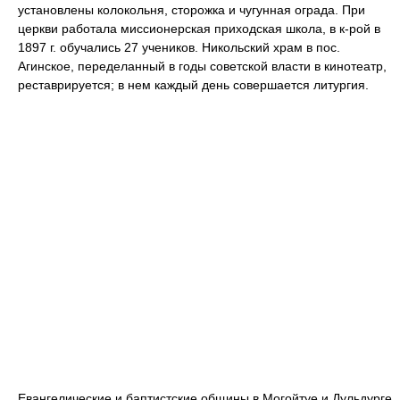
установлены колокольня, сторожка и чугунная ограда. При
церкви работала миссионерская приходская школа, в к-рой в
1897 г. обучались 27 учеников. Никольский храм в пос.
Агинское, переделанный в годы советской власти в кинотеатр,
реставрируется; в нем каждый день совершается литургия.
Евангелические и баптистские общины в Могойтуе и Дульдурге