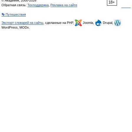
© Академик, 2000-2026
18+
Обратная связь:
Техподдержка
,
Реклама на сайте
👣 Путешествия
Экспорт словарей на сайты
, сделанные на PHP,
Joomla,
Drupal,
WordPress, MODx.