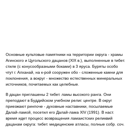
Основные культовые памятники на территории округа - храмы
Агинского и Цугольского дацанов (XIX в.), выполненные в тибет.
стиле (с конусообразными боками) в 3 яруса. Буряты особо
чтут г. Алханай, на к-рой сооружен обо - сложенные камни для
поклонения, а вокруг - множество естественных минеральных
источников, почитаемых как целебные.
В дацан приглашены 2 тибет. ламы высокого ранга. Они
преподают в Буддийском учебном религ. центре. В округ
приезжают ринпоче - духовные наставники, посылаемые
Далай-ламой, посетил его Далай-лама XIV (1991). В наст.
время идет процесс возвращения ламаистских реликвий
дацанам округа: тибет. медицинские атласы, полные собр. соч.