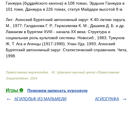
Ганжура (буддийского канона) в 108 томах, Эрдыни Ганжура в
101 томе, Данжура в 226 томах, статуя Майдари высотой 8 м.
Лит.: Агинский Бурятский автономный округ: К 40-летию округа.
М., 1977; Галданова Г. Р., Герасимова К. М., Дашиев Д. Б. и др.
Ламаизм в Бурятии XVIII - начала ХХ века: Структура и
социальная роль культовой системы. Новосиб., 1983; Тумунов
Ж. Т. Ага и Агинцы (1917-1990). Улан-Удэ, 1993; Агинский
Бурятский автономный округ: Статистический справочник. Чита,
1998.
Православная энциклопедия. - М.: Церковно-научный центр «Православная
Энциклопедия»
.
2014
.
Игры ⚽
Поможем написать курсовую
АГИЛОЛЬФ ИЗ МАЛЬМЕДИ
АГИОГРАФА