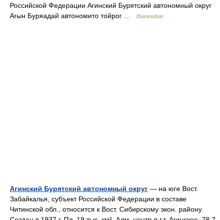
Российской Федерации Агинский Бурятский автономный округ
Агын Буряадай автономито тойрог …
Википедия
Агинский Бурятский автономный округ
— на юге Вост.
Забайкалья, субъект Российской Федерации в составе
Читинской обл., относится к Вост. Сибирскому экон. району.
Создан в 1937 г. Пл. 19 тыс. км². Адм. центр п.г.т. Агинское. 78,7