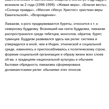
возникли за 2 года (1998-1999): «Живая вера», «Благая весть»,
«Солнце правды», «Миссия «Иисус Христос» христиан веры
Евангельской», «Возрождение».
Ламаизм, к-рого придерживаются буряты, относится к т. н.
северному буддизму. Возникший как секта буддизма, ламаизм
распространился среди тибетцев, монголов, ойратов, бурят,
тувинцев. Буддизм развивался здесь как религ. система и
утверждался в иной, чем в Индии, этнической и социальной
среде, изменяясь и приспосабливаясь к политическому строю,
формам социальной организации и образу жизни всех слоев
об-ва, к традициям национальной культуры и обычаям.
Бытовая обрядность ламаизма сформирована
доламаистскими религ. обычаями этих этносов.