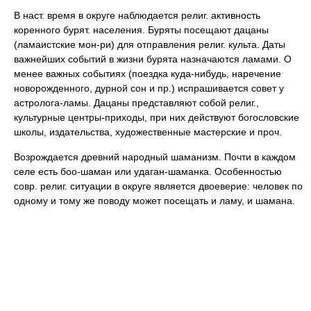
В наст. время в округе наблюдается религ. активность
коренного бурят. населения. Буряты посещают дацаны
(ламаистские мон-ри) для отправления религ. культа. Даты
важнейших событий в жизни бурята назначаются ламами. О
менее важных событиях (поездка куда-нибудь, наречение
новорожденного, дурной сон и пр.) испрашивается совет у
астролога-ламы. Дацаны представляют собой религ.,
культурные центры-приходы, при них действуют богословские
школы, издательства, художественные мастерские и проч.
Возрождается древний народный шаманизм. Почти в каждом
селе есть бoo-шаман или удаган-шаманка. Особенностью
совр. религ. ситуации в округе является двоеверие: человек по
одному и тому же поводу может посещать и ламу, и шамана.