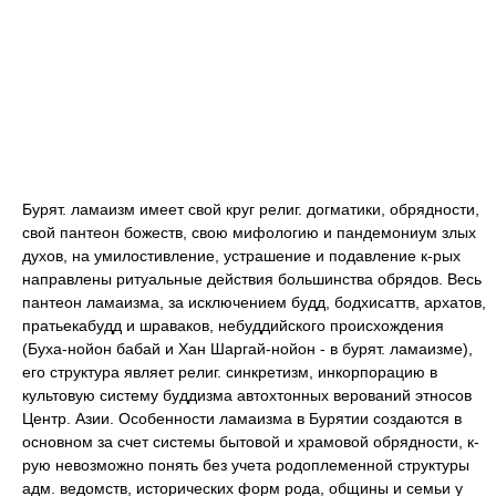
Бурят. ламаизм имеет свой круг религ. догматики, обрядности,
свой пантеон божеств, свою мифологию и пандемониум злых
духов, на умилостивление, устрашение и подавление к-рых
направлены ритуальные действия большинства обрядов. Весь
пантеон ламаизма, за исключением будд, бодхисаттв, архатов,
пратьекабудд и шраваков, небуддийского происхождения
(Буха-нойон бабай и Хан Шаргай-нойон - в бурят. ламаизме),
его структура являет религ. синкретизм, инкорпорацию в
культовую систему буддизма автохтонных верований этносов
Центр. Азии. Особенности ламаизма в Бурятии создаются в
основном за счет системы бытовой и храмовой обрядности, к-
рую невозможно понять без учета родоплеменной структуры
адм. ведомств, исторических форм рода, общины и семьи у