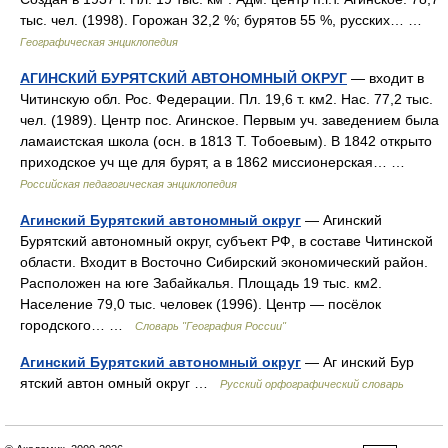
тыс. чел. (1998). Горожан 32,2 %; бурятов 55 %, русских… …
Географическая энциклопедия
АГИНСКИЙ БУРЯТСКИЙ АВТОНОМНЫЙ ОКРУГ
— входит в
Читинскую обл. Рос. Федерации. Пл. 19,6 т. км2. Нас. 77,2 тыс.
чел. (1989). Центр пос. Агинское. Первым уч. заведением была
ламаистская школа (осн. в 1813 Т. Тобоевым). В 1842 открыто
приходское уч ще для бурят, а в 1862 миссионерская… …
Российская педагогическая энциклопедия
Агинский Бурятский автономный округ
— Агинский
Бурятский автономный округ, субъект РФ, в составе Читинской
области. Входит в Восточно Сибирский экономический район.
Расположен на юге Забайкалья. Площадь 19 тыс. км2.
Население 79,0 тыс. человек (1996). Центр — посёлок
городского… …
Словарь "География России"
Агинский Бурятский автономный округ
— Аг инский Бур
ятский автон омный округ …
Русский орфографический словарь