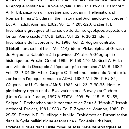
а l'époque romaine // La voie royale. 1986. P. 198-201; Barghouti
A. N. Urbanization of Palestine and Jordan in Hellenistic and
Roman Times // Studies in the History and Archaeology of Jordan /
Ed. A. Hadidi. Amman, 1982. Vol. 1. P. 209-229; Gatier P. L.
Inscriptions grecques et latines de Jordanie: Quelques aspects du
ler au IVeme siècle // MdB. 1982. Vol. 22. P. 10-11; idem.
Inscriptions de la Jordanie. P., 1986. Vol. 2: Region centrale.
(Biblioth. archéol. et hist.; Vol. 114); idem. Philadelphia et Gerasa
du Royaume Nabatéen à la province d'Arabie // Géographie
historique au Proche-Orient. 1988. P. 159-170; McNicoll A. Pella,
une ville de la Décapole à l'époque gréco-romaine // MdB. 1982.
Vol. 22. P. 34-36; Vibert-Guigue C. Tombeaux peints du Nord de la
Jordanie à l'époque romaine // ADAJ. 1982. Vol. 26. P. 67-84;
Wagner-Lux U. Gadara // MdB. 1982. Vol. 22. P. 30-33; idem. A
pleriminary report on the Excavations and Surveys at Gadara
(Umm Qes) in Jordan, 1997 // ZDPV. 1999. Bd. 115. S. 51-58;
Seigne J. Recherches sur le sanctuaire de Zeus à Jérash // Jerash
Archaeol. Project, 1981-1983 / Ed. F. Zayadine. Amman, 1986. P.
29-59; Frézouls E. Du village e la ville: Problèmes de l'urbanisation
dans la Syrie hellénistique et romaine // Sociétés urbaines,
sociétés rurales dans l'Asie mineure et la Syrie hellénistiques et