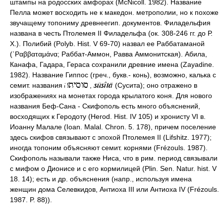
штампы на родосских амфорах (McNicoll. 1982). Название
Пелла может восходить не к македон. метрополии, но к похоже
звучащему топониму древнеегип. документов. Филадельфия
названа в честь Птолемея II Филадельфа (ок. 308-246 гг. до Р.
Х.). Полибий (Polyb. Hist. V 69-70) назвал ее Раббатаманой
(῾Ραββαταμάνα; Раббат-Аммон, Равва Аммонитская). Абила,
Канафа, Гадара, Гераса сохранили древние имена (Zayadine.
1982). Название Гиппос (греч., букв.- конь), возможно, калька с
семит. названия
,
(Сусита); оно отражено в
изображениях на монетах города крылатого коня. Для нового
названия Беф-Сана - Скифополь есть много объяснений,
восходящих к Геродоту (Herod. Hist. IV 105) и хронисту VI в.
Иоанну Малале (Ioan. Malal. Chron. 5. 178), причем поселение
здесь скифов связывают с эпохой Птолемея II (Lifshitz. 1977);
иногда топоним объясняют семит. корнями (Frézouls. 1987).
Скифополь называли также Ниса, что в рим. период связывали
с мифом о Дионисе и с его кормилицей (Plin. Sen. Natur. hist. V
18. 14); есть и др. объяснения (напр., используя имена
женщин дома Cелевкидов, Антиоха III или Антиоха IV (Frézouls.
1987. P. 88)).