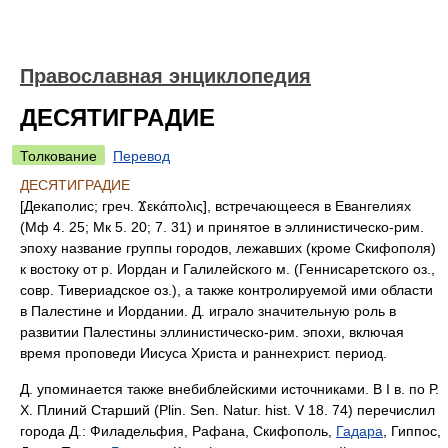
Православная энциклопедия
ДЕСЯТИГРАДИЕ
Толкование
Перевод
ДЕСЯТИГРАДИЕ
[Декаполис; греч. Ϫεκάπολις], встречающееся в Евангелиях
(Мф 4. 25; Мк 5. 20; 7. 31) и принятое в эллинистическо-рим.
эпоху название группы городов, лежавших (кроме Скифополя)
к востоку от р. Иордан и Галилейского м. (Геннисаретского оз.,
совр. Тивериадское оз.), а также контролируемой ими области
в Палестине и Иордании. Д. играло значительную роль в
развитии Палестины эллинистическо-рим. эпохи, включая
время проповеди Иисуса Христа и раннехрист. период.
Д. упоминается также внебиблейскими источниками. В I в. по Р.
Х. Плиний Старший (Plin. Sen. Natur. hist. V 18. 74) перечислил
города Д.: Филадельфия, Рафана, Скифополь,
Гадара
, Гиппос,