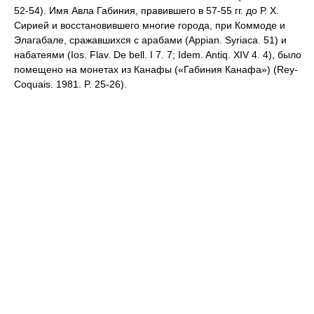
52-54). Имя Авла Габиния, правившего в 57-55 гг. до Р. Х.
Сирией и восстановившего многие города, при Коммоде и
Элагабале, сражавшихся с арабами (Appian. Syriaca. 51) и
набатеями (Ios. Flav. De bell. I 7. 7; Idem. Antiq. XIV 4. 4), было
помещено на монетах из Канафы («Габиния Канафа») (Rey-
Coquais. 1981. P. 25-26).