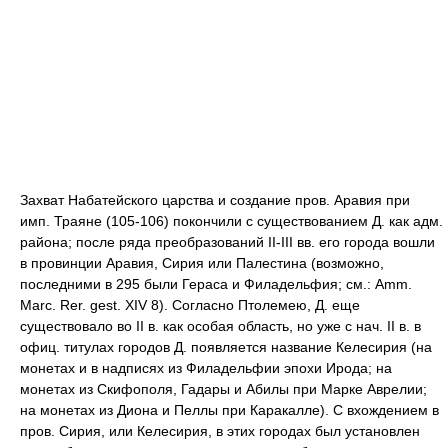
Захват Набатейского царства и создание пров. Аравия при
имп. Траяне (105-106) покончили с существованием Д. как адм.
района; после ряда преобразований II-III вв. его города вошли
в провинции Аравия, Сирия или Палестина (возможно,
последними в 295 были Гераса и Филадельфия; см.: Amm.
Marc. Rer. gest. XIV 8). Согласно Птолемею, Д. еще
существовало во II в. как особая область, но уже с нач. II в. в
офиц. титулах городов Д. появляется название Келесирия (на
монетах и в надписях из Филадельфии эпохи Ирода; на
монетах из Скифополя, Гадары и Абилы при Марке Аврелии;
на монетах из Диона и Пеллы при Каракалле). С вхождением в
пров. Сирия, или Келесирия, в этих городах был установлен