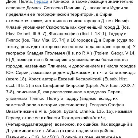
Дион, Пелла,
Гераса
и Канафа, а также лежащий значительно
севернее Дамаск. Согласно Плинию, Д.- владения Иудеи за
пределами ее географической территории, в Сирии;
отмечается также, что точного списка городов Д. нет. Иосиф
Флавий упоминает Скифополь как крупнейший город Д. (Ios.
Flav. De bell. III 9. 7), Филадельфию (Ibid. II 18. 1), Гадару и
Гиппос (Ios. Flav. Vita. 65, 74) и 10 городов Д. в Сирии (судя по
тексту, речь идет о хорошо известном тогда составе городов). У
географа Клавдия Птолемея (II в. по Р. Х.) (Ptolem. Geogr. V 14.
8) Д. включается в Келесирию с упоминанием большинства
городов, названных Плинием, и дополнением из числа городов
Юж. Сирии, лежавших рядом с Дамаском, в т. ч. и Капитолиады
(всего 18). Христ. авторы Евсевий Кесарийский (Euseb. Hist.
eccl. III 5. 3) и свт. Епифаний Кипрский (Epiph. Adv. haer. XXIX 7.
7-8), описывая Д. как расположенное в пределах Переи,
упоминают Гиппос, Пеллу и Гадару (видимо, вслед. их
заметной роли в истории христианства). Географ Стефан
Византийский в VI в. (Steph. Byzant. Ethnika. 135. 15), называя
Герасу, отнес ее к области Τεσσαρεσκαιδεκάπολις
(Четырнадцатиградие), возможно, по ошибке. Как входящий в
Д. упоминается и г. Абила (в греч. надписи из района
Пальмиры - CIG, № 4501). В одной из греч. надписей на