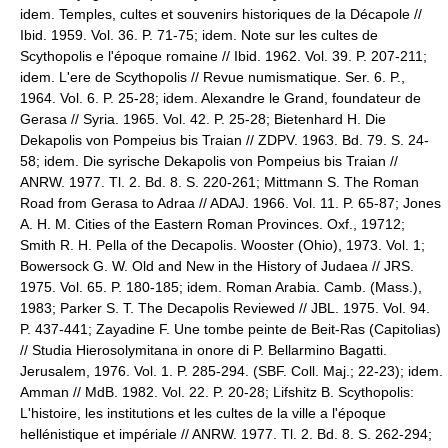
idem. Temples, cultes et souvenirs historiques de la Décapole //
Ibid. 1959. Vol. 36. P. 71-75; idem. Note sur les cultes de
Scythopolis e l'époque romaine // Ibid. 1962. Vol. 39. P. 207-211;
idem. L'ere de Scythopolis // Revue numismatique. Ser. 6. P.,
1964. Vol. 6. P. 25-28; idem. Alexandre le Grand, foundateur de
Gerasa // Syria. 1965. Vol. 42. P. 25-28; Bietenhard H. Die
Dekapolis von Pompeius bis Traian // ZDPV. 1963. Bd. 79. S. 24-
58; idem. Die syrische Dekapolis von Pompeius bis Traian //
ANRW. 1977. Tl. 2. Bd. 8. S. 220-261; Mittmann S. The Roman
Road from Gerasa to Adraa // ADAJ. 1966. Vol. 11. P. 65-87; Jones
A. H. M. Cities of the Eastern Roman Provinces. Oxf., 19712;
Smith R. H. Pella of the Decapolis. Wooster (Ohio), 1973. Vol. 1;
Bowersock G. W. Old and New in the History of Judaea // JRS.
1975. Vol. 65. P. 180-185; idem. Roman Arabia. Camb. (Mass.),
1983; Parker S. T. The Decapolis Reviewed // JBL. 1975. Vol. 94.
P. 437-441; Zayadine F. Une tombe peinte de Beit-Ras (Capitolias)
// Studia Hierosolymitana in onore di P. Bellarmino Bagatti.
Jerusalem, 1976. Vol. 1. P. 285-294. (SBF. Coll. Maj.; 22-23); idem.
Amman // MdB. 1982. Vol. 22. P. 20-28; Lifshitz B. Scythopolis:
L'histoire, les institutions et les cultes de la ville a l'époque
hellénistique et impériale // ANRW. 1977. Tl. 2. Bd. 8. S. 262-294;