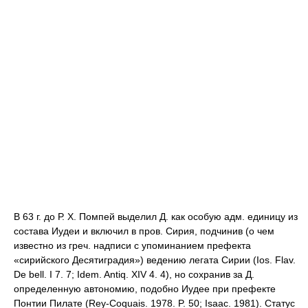
В 63 г. до Р. Х. Помпей выделил Д. как особую адм. единицу из
состава Иудеи и включил в пров. Сирия, подчинив (о чем
известно из греч. надписи с упоминанием префекта
«сирийского Десятиградия») ведению легата Сирии (Ios. Flav.
De bell. I 7. 7; Idem. Antiq. XIV 4. 4), но сохранив за Д.
определенную автономию, подобно Иудее при префекте
Понтии Пилате (Rey-Coquais. 1978. P. 50; Isaac. 1981). Статус