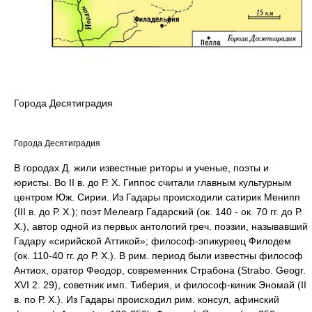
Города Десятиградия
Города Десятиградия
В городах Д. жили известные риторы и ученые, поэты и
юристы. Во II в. до Р. Х. Гиппос считали главным культурным
центром Юж. Сирии. Из Гадары происходили сатирик Менипп
(III в. до Р. Х.); поэт Мелеагр Гадарский (ок. 140 - ок. 70 гг. до Р.
Х.), автор одной из первых антологий греч. поэзии, называвший
Гадару «сирийской Аттикой»; философ-эпикуреец Филодем
(ок. 110-40 гг. до Р. Х.). В рим. период были известны философ
Антиох, оратор Феодор, современник Страбона (Strabo. Geogr.
XVI 2. 29), советник имп. Тиберия, и философ-киник Эномай (II
в. по Р. Х.). Из Гадары происходил рим. консул, афинский