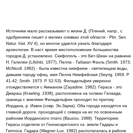
Источники мало рассказывают о жизни Д. (Плиний, напр., с
одобрением пишет о мелких оливках этой области - Plin. Sen.
Natur. hist. XV 4), но многое удается узнать благодаря
археологии. В наст. время местоположение большинства
городов Д. установлено. Скифополь - это Бет-Шеан на равнине
Н. Галилеи (Lifshitz. 1977), Пелла - Табакат-Фахль (Smith. 1973;
McNicoll. 1982) - была известна нимфеем - святилищем воды,
давшим городу офиц. имя Пелла Нимфейская (Seyrig. 1959. P.
41-42; Smith. 1973. P. 52-53). Филадельфия уверенно
отождествляется с Амманом (Zayadine. 1982). Гераса - это
Джараш (Kraeling. 1938), расположена на холмах Галаада;
граница с землями Филадельфии проходит по притоку
Иордана, р. Иавок (совр. Эз-Зарка). Оба города находятся на
главной дороге, проходящей с севера на юг по освоенным
районам Иорданского плато (Bauzou. 1988). Территорию
Герасы отделяли от Геннисаретского оз. земли Гадары и
Гиппоса. Гадара (Wagner-Lux. 1982) располагалась в районе