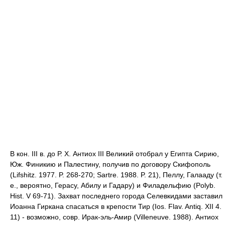
В кон. III в. до Р. Х. Антиох III Великий отобрал у Египта Сирию,
Юж. Финикию и Палестину, получив по договору Скифополь
(Lifshitz. 1977. P. 268-270; Sartre. 1988. P. 21), Пеллу, Галааду (т.
е., вероятно, Герасу, Абилу и Гадару) и Филадельфию (Polyb.
Hist. V 69-71). Захват последнего города Селевкидами заставил
Иоанна Гиркана спасаться в крепости Тир (Ios. Flav. Antiq. XII 4.
11) - возможно, совр. Ирак-эль-Амир (Villeneuve. 1988). Антиох