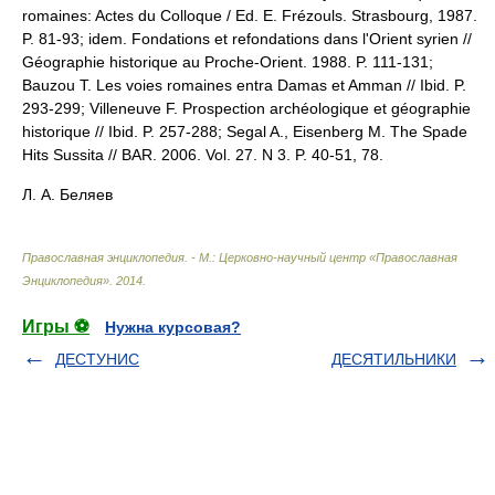
romaines: Actes du Colloque / Ed. E. Frézouls. Strasbourg, 1987.
P. 81-93; idem. Fondations et refondations dans l'Orient syrien //
Géographie historique au Proche-Orient. 1988. P. 111-131;
Bauzou T. Les voies romaines entra Damas et Amman // Ibid. P.
293-299; Villeneuve F. Prospection archéologique et géographie
historique // Ibid. P. 257-288; Segal A., Eisenberg M. The Spade
Hits Sussita // BAR. 2006. Vol. 27. N 3. P. 40-51, 78.
Л. А. Беляев
Православная энциклопедия. - М.: Церковно-научный центр «Православная
Энциклопедия»
.
2014
.
Игры ⚽
Нужна курсовая?
ДЕСТУНИС
ДЕСЯТИЛЬНИКИ