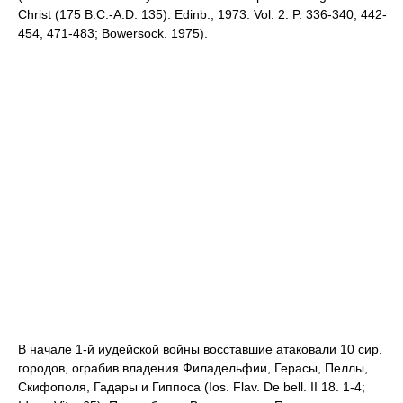
Christ (175 B.C.-A.D. 135). Edinb., 1973. Vol. 2. P. 336-340, 442-
454, 471-483; Bowersock. 1975).
В начале 1-й иудейской войны восставшие атаковали 10 сир.
городов, ограбив владения Филадельфии, Герасы, Пеллы,
Скифополя, Гадары и Гиппоса (Ios. Flav. De bell. II 18. 1-4;