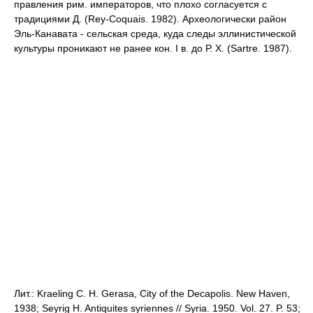
правления рим. императоров, что плохо согласуется с
традициями Д. (Rey-Coquais. 1982). Археологически район
Эль-Канавата - сельская среда, куда следы эллинистической
культуры проникают не ранее кон. I в. до Р. Х. (Sartre. 1987).
Лит.: Kraeling C. H. Gerasa, City of the Decapolis. New Haven,
1938; Seyrig H. Antiquites syriennes // Syria. 1950. Vol. 27. P. 53;