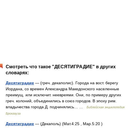
Смотреть что такое "ДЕСЯТИГРАДИЕ" в других
словарях:
Десятиградие
— (греч. декаполис). Города на вост. берегу
Иордана, со времен Александра Македонского населенные
преимущ. или исключит. неевреями. Они, по примеру других
греч. колоний, объединились в союз городов. В эпоху рим.
владычества города Д. подчинялись… …
Библейская энциклопедия
Брокгауза
Десятиградие
— (Декаполь) (Мат.4:25 , Мар.5:20 )