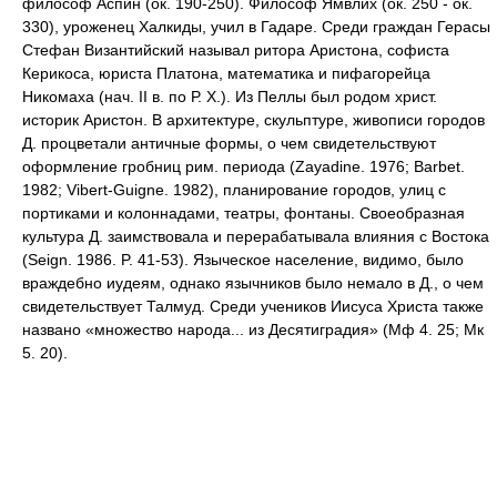
философ Аспин (ок. 190-250). Философ Ямвлих (ок. 250 - ок.
330), уроженец Халкиды, учил в Гадаре. Среди граждан Герасы
Стефан Византийский называл ритора Аристона, софиста
Керикоса, юриста Платона, математика и пифагорейца
Никомаха (нач. II в. по Р. Х.). Из Пеллы был родом христ.
историк Аристон. В архитектуре, скульптуре, живописи городов
Д. процветали античные формы, о чем свидетельствуют
оформление гробниц рим. периода (Zayadine. 1976; Barbet.
1982; Vibert-Guigne. 1982), планирование городов, улиц с
портиками и колоннадами, театры, фонтаны. Своеобразная
культура Д. заимствовала и перерабатывала влияния с Востока
(Seign. 1986. P. 41-53). Языческое население, видимо, было
враждебно иудеям, однако язычников было немало в Д., о чем
свидетельствует Талмуд. Среди учеников Иисуса Христа также
названо «множество народа... из Десятиградия» (Мф 4. 25; Мк
5. 20).