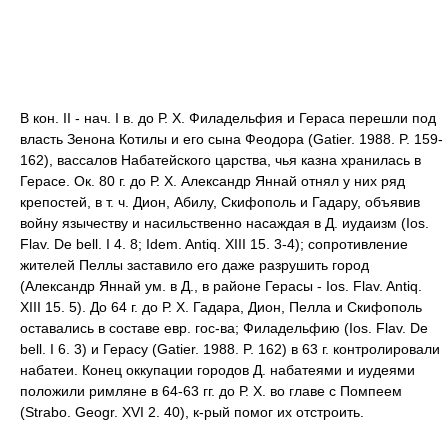
В кон. II - нач. I в. до Р. Х. Филадельфия и Гераса перешли под
власть Зенона Котилы и его сына Феодора (Gatier. 1988. P. 159-
162), вассалов Набатейского царства, чья казна хранилась в
Герасе. Ок. 80 г. до Р. Х. Александр Яннай отнял у них ряд
крепостей, в т. ч. Дион, Абилу, Скифополь и Гадару, объявив
войну язычеству и насильственно насаждая в Д. иудаизм (Ios.
Flav. De bell. I 4. 8; Idem. Antiq. XIII 15. 3-4); сопротивление
жителей Пеллы заставило его даже разрушить город
(Александр Яннай ум. в Д., в районе Герасы - Ios. Flav. Antiq.
XIII 15. 5). До 64 г. до Р. Х. Гадара, Дион, Пелла и Скифополь
оставались в составе евр. гос-ва; Филадельфию (Ios. Flav. De
bell. I 6. 3) и Герасу (Gatier. 1988. P. 162) в 63 г. контролировали
набатеи. Конец оккупации городов Д. набатеями и иудеями
положили римляне в 64-63 гг. до Р. Х. во главе с Помпеем
(Strabo. Geogr. XVI 2. 40), к-рый помог их отстроить.