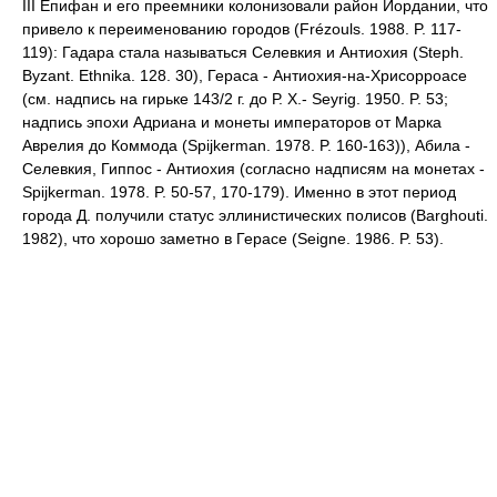
III Епифан и его преемники колонизовали район Иордании, что
привело к переименованию городов (Frézouls. 1988. P. 117-
119): Гадара стала называться Селевкия и Антиохия (Steph.
Byzant. Ethnika. 128. 30), Гераса - Антиохия-на-Хрисорроасе
(см. надпись на гирьке 143/2 г. до Р. Х.- Seyrig. 1950. P. 53;
надпись эпохи Адриана и монеты императоров от Марка
Аврелия до Коммода (Spijkerman. 1978. P. 160-163)), Абила -
Селевкия, Гиппос - Антиохия (согласно надписям на монетах -
Spijkerman. 1978. P. 50-57, 170-179). Именно в этот период
города Д. получили статус эллинистических полисов (Barghouti.
1982), что хорошо заметно в Герасе (Seigne. 1986. P. 53).