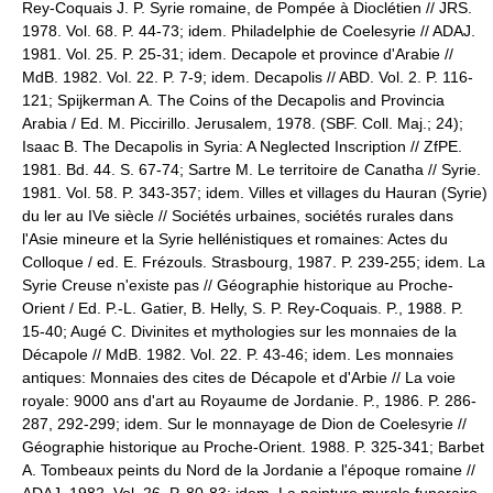
Rey-Coquais J. P. Syrie romaine, de Pompée à Dioclétien // JRS.
1978. Vol. 68. P. 44-73; idem. Philadelphie de Coelesyrie // ADAJ.
1981. Vol. 25. P. 25-31; idem. Decapole et province d'Arabie //
MdB. 1982. Vol. 22. P. 7-9; idem. Decapolis // ABD. Vol. 2. P. 116-
121; Spijkerman A. The Coins of the Decapolis and Provincia
Arabia / Ed. M. Piccirillo. Jerusalem, 1978. (SBF. Coll. Maj.; 24);
Isaac B. The Decapolis in Syria: A Neglected Inscription // ZfPE.
1981. Bd. 44. S. 67-74; Sartre M. Le territoire de Canatha // Syrie.
1981. Vol. 58. P. 343-357; idem. Villes et villages du Hauran (Syrie)
du ler au IVe siècle // Sociétés urbaines, sociétés rurales dans
l'Asie mineure et la Syrie hellénistiques et romaines: Actes du
Colloque / ed. E. Frézouls. Strasbourg, 1987. P. 239-255; idem. La
Syrie Creuse n'existe pas // Géographie historique au Proche-
Orient / Ed. P.-L. Gatier, B. Helly, S. P. Rey-Coquais. P., 1988. P.
15-40; Augé C. Divinites et mythologies sur les monnaies de la
Décapole // MdB. 1982. Vol. 22. P. 43-46; idem. Les monnaies
antiques: Monnaies des cites de Décapole et d'Arbie // La voie
royale: 9000 ans d'art au Royaume de Jordanie. P., 1986. P. 286-
287, 292-299; idem. Sur le monnayage de Dion de Coelesyrie //
Géographie historique au Proche-Orient. 1988. P. 325-341; Barbet
A. Tombeaux peints du Nord de la Jordanie а l'époque romaine //
ADAJ. 1982. Vol. 26. P. 80-83; idem. La peinture murale funeraire