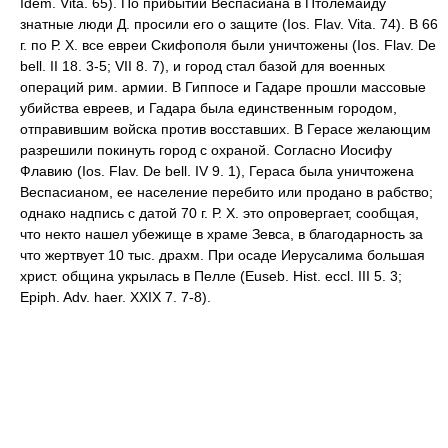
Idem. Vita. 65). По прибытии Веспасиана в Птолемаиду
знатные люди Д. просили его о защите (Ios. Flav. Vita. 74). В 66
г. по Р. Х. все евреи Скифополя были уничтожены (Ios. Flav. De
bell. II 18. 3-5; VII 8. 7), и город стал базой для военных
операций рим. армии. В Гиппосе и Гадаре прошли массовые
убийства евреев, и Гадара была единственным городом,
отправившим войска против восставших. В Герасе желающим
разрешили покинуть город с охраной. Согласно Иосифу
Флавию (Ios. Flav. De bell. IV 9. 1), Гераса была уничтожена
Веспасианом, ее население перебито или продано в рабство;
однако надпись с датой 70 г. Р. Х. это опровергает, сообщая,
что некто нашел убежище в храме Зевса, в благодарность за
что жертвует 10 тыс. драхм. При осаде Иерусалима большая
христ. община укрылась в Пелле (Euseb. Hist. eccl. III 5. 3;
Epiph. Adv. haer. XXIX 7. 7-8).