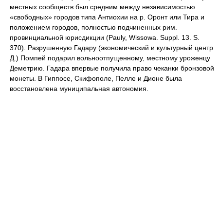
местных сообществ был средним между независимостью
«свободных» городов типа Антиохии на р. Оронт или Тира и
положением городов, полностью подчиненных рим.
провинциальной юрисдикции (Pauly, Wissowa. Suppl. 13. S.
370). Разрушенную Гадару (экономический и культурный центр
Д.) Помпей подарил вольноотпущенному, местному уроженцу
Деметрию. Гадара впервые получила право чеканки бронзовой
монеты. В Гиппосе, Скифополе, Пелле и Дионе была
восстановлена муниципальная автономия.