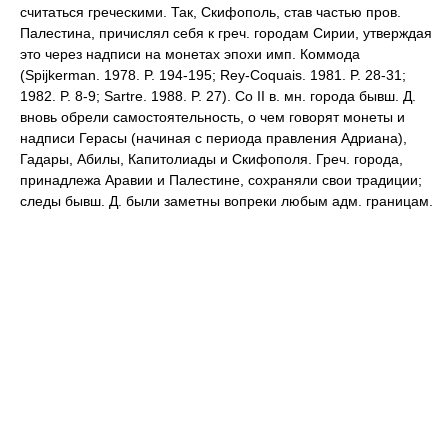
считаться греческими. Так, Скифополь, став частью пров.
Палестина, причислял себя к греч. городам Сирии, утверждая
это через надписи на монетах эпохи имп. Коммода
(Spijkerman. 1978. P. 194-195; Rey-Coquais. 1981. P. 28-31;
1982. P. 8-9; Sartre. 1988. P. 27). Со II в. мн. города бывш. Д.
вновь обрели самостоятельность, о чем говорят монеты и
надписи Герасы (начиная с периода правления Адриана),
Гадары, Абилы, Капитолиады и Скифополя. Греч. города,
принадлежа Аравии и Палестине, сохраняли свои традиции;
следы бывш. Д. были заметны вопреки любым адм. границам.