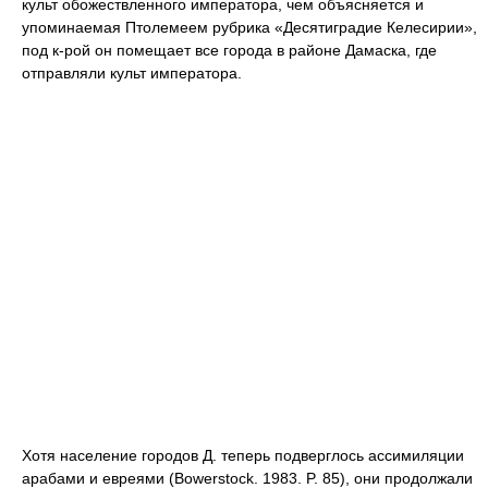
культ обожествленного императора, чем объясняется и
упоминаемая Птолемеем рубрика «Десятиградие Келесирии»,
под к-рой он помещает все города в районе Дамаска, где
отправляли культ императора.
Хотя население городов Д. теперь подверглось ассимиляции
арабами и евреями (Bowerstock. 1983. P. 85), они продолжали