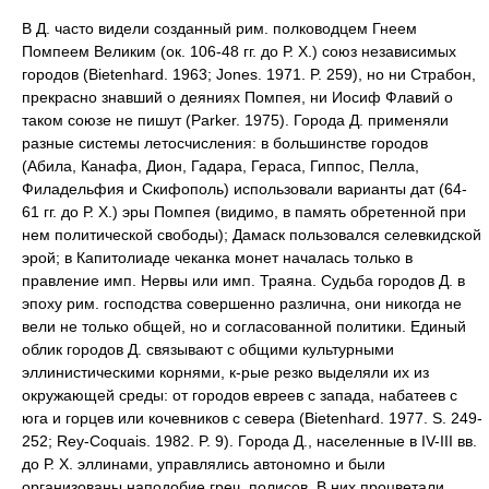
В Д. часто видели созданный рим. полководцем Гнеем
Помпеем Великим (ок. 106-48 гг. до Р. Х.) союз независимых
городов (Bietenhard. 1963; Jones. 1971. P. 259), но ни Страбон,
прекрасно знавший о деяниях Помпея, ни Иосиф Флавий о
таком союзе не пишут (Parker. 1975). Города Д. применяли
разные системы летосчисления: в большинстве городов
(Абила, Канафа, Дион, Гадара, Гераса, Гиппос, Пелла,
Филадельфия и Скифополь) использовали варианты дат (64-
61 гг. до Р. Х.) эры Помпея (видимо, в память обретенной при
нем политической свободы); Дамаск пользовался селевкидской
эрой; в Капитолиаде чеканка монет началась только в
правление имп. Нервы или имп. Траяна. Судьба городов Д. в
эпоху рим. господства совершенно различна, они никогда не
вели не только общей, но и согласованной политики. Единый
облик городов Д. связывают с общими культурными
эллинистическими корнями, к-рые резко выделяли их из
окружающей среды: от городов евреев с запада, набатеев с
юга и горцев или кочевников с севера (Bietenhard. 1977. S. 249-
252; Rey-Coquais. 1982. P. 9). Города Д., населенные в IV-III вв.
до Р. Х. эллинами, управлялись автономно и были
организованы наподобие греч. полисов. В них процветали