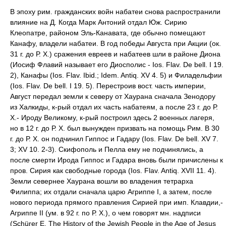
В эпоху рим. гражданских войн набатеи снова распространили
влияние на Д. Когда Марк Антоний отдал Юж. Сирию
Клеопатре, районом Эль-Канавата, где обычно помещают
Канафу, владели набатеи. В год победы Августа при Акции (ок.
31 г. до Р. Х.) сражения евреев и набатеев шли в районе Диона
(Иосиф Флавий называет его Диосполис - Ios. Flav. De bell. I 19.
2), Канафы (Ios. Flav. Ibid.; Idem. Antiq. XV 4. 5) и Филадельфии
(Ios. Flav. De bell. I 19. 5). Перестроив вост. часть империи,
Август передал земли к северу от Хаурана сначала Зенодору
из Халкиды, к-рый отдал их часть набатеям, а после 23 г. до Р.
Х.- Ироду Великому, к-рый построил здесь 2 военных лагеря,
но в 12 г. до Р. Х. был вынужден призвать на помощь Рим. В 30
г. до Р. Х. он подчинил Гиппос и Гадару (Ios. Flav. De bell. XV 7.
3; XV 10. 2-3). Скифополь и Пелла ему не подчинялись, а
после смерти Ирода Гиппос и Гадара вновь были причислены к
пров. Сирия как свободные города (Ios. Flav. Antiq. XVII 11. 4).
Земли севернее Хаурана вошли во владения тетрарха
Филиппа; их отдали сначала царю Агриппе I, а затем, после
нового периода прямого правления Сирией при имп. Клавдии,-
Агриппе II (ум. в 92 г. по Р. Х.), о чем говорят мн. надписи
(Schürer E. The History of the Jewish People in the Age of Jesus