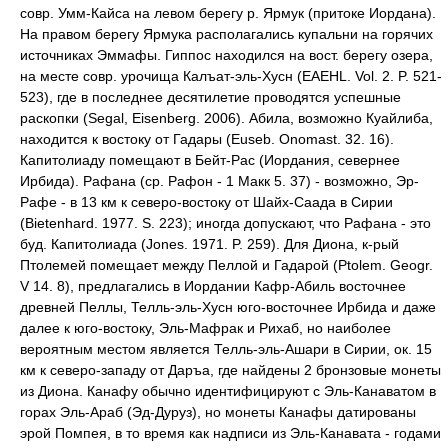
совр. Умм-Кайса на левом берегу р. Ярмук (притоке Иордана).
На правом берегу Ярмука располагались купальни на горячих
источниках Эммафы. Гиппос находился на вост. берегу озера,
на месте совр. урочища Калъат-эль-Хусн (EAEHL. Vol. 2. P. 521-
523), где в последнее десятилетие проводятся успешные
раскопки (Segal, Eisenberg. 2006). Абила, возможно Куайлиба,
находится к востоку от Гадары (Euseb. Onomast. 32. 16).
Капитолиаду помещают в Бейт-Рас (Иордания, севернее
Ирбида). Рафана (ср. Рафон - 1 Макк 5. 37) - возможно, Эр-
Рафе - в 13 км к северо-востоку от Шайх-Саада в Сирии
(Bietenhard. 1977. S. 223); иногда допускают, что Рафана - это
буд. Капитолиада (Jones. 1971. P. 259). Для Диона, к-рый
Птолемей помещает между Пеллой и Гадарой (Ptolem. Geogr.
V 14. 8), предлагались в Иордании Кафр-Абиль восточнее
древней Пеллы, Телль-эль-Хусн юго-восточнее Ирбида и даже
далее к юго-востоку, Эль-Мафрак и Рихаб, но наиболее
вероятным местом является Телль-эль-Ашари в Сирии, ок. 15
км к северо-западу от Даръа, где найдены 2 бронзовые монеты
из Диона. Канафу обычно идентифицируют с Эль-Канаватом в
горах Эль-Араб (Эд-Дуруз), но монеты Канафы датированы
эрой Помпея, в то время как надписи из Эль-Канавата - годами