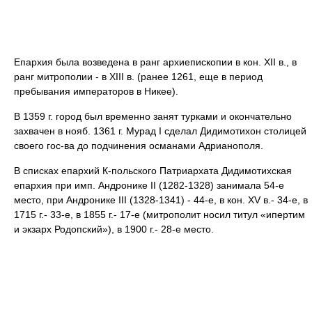
Епархия была возведена в ранг архиепископии в кон. XII в., в
ранг митрополии - в XIII в. (ранее 1261, еще в период
пребывания императоров в Никее).
В 1359 г. город был временно занят турками и окончательно
захвачен в нояб. 1361 г. Мурад I сделал Дидимотихон столицей
своего гос-ва до подчинения османами Адрианополя.
В списках епархий К-польского Патриархата Дидимотихская
епархия при имп. Андронике II (1282-1328) занимала 54-е
место, при Андронике III (1328-1341) - 44-е, в кон. XV в.- 34-е, в
1715 г.- 33-е, в 1855 г.- 17-е (митрополит носил титул «ипертим
и экзарх Родопский»), в 1900 г.- 28-е место.