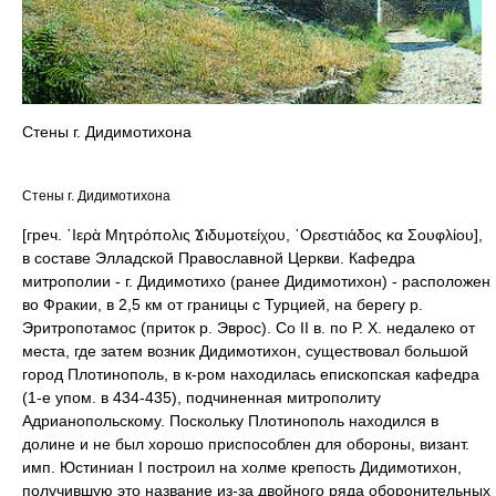
Стены г. Дидимотихона
Стены г. Дидимотихона
[греч. ῾Ιερὰ Μητρόπολις Ϫιδυμοτείχου, ᾿Ορεστιάδος κα Σουφλίου],
в составе Элладской Православной Церкви. Кафедра
митрополии - г. Дидимотихo (ранее Дидимотихон) - расположен
во Фракии, в 2,5 км от границы с Турцией, на берегу р.
Эритропотамос (приток р. Эврос). Со II в. по Р. Х. недалеко от
места, где затем возник Дидимотихон, существовал большой
город Плотинополь, в к-ром находилась епископская кафедра
(1-е упом. в 434-435), подчиненная митрополиту
Адрианопольскому. Поскольку Плотинополь находился в
долине и не был хорошо приспособлен для обороны, визант.
имп. Юстиниан I построил на холме крепость Дидимотихон,
получившую это название из-за двойного ряда оборонительных