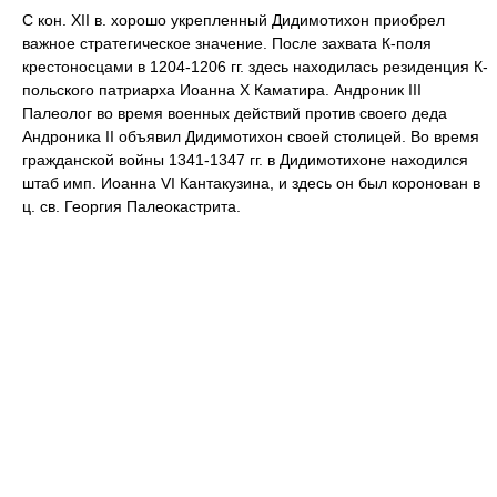
С кон. XII в. хорошо укрепленный Дидимотихон приобрел
важное стратегическое значение. После захвата К-поля
крестоносцами в 1204-1206 гг. здесь находилась резиденция К-
польского патриарха Иоанна Х Каматира. Андроник III
Палеолог во время военных действий против своего деда
Андроника II объявил Дидимотихон своей столицей. Во время
гражданской войны 1341-1347 гг. в Дидимотихоне находился
штаб имп. Иоанна VI Кантакузина, и здесь он был коронован в
ц. св. Георгия Палеокастрита.