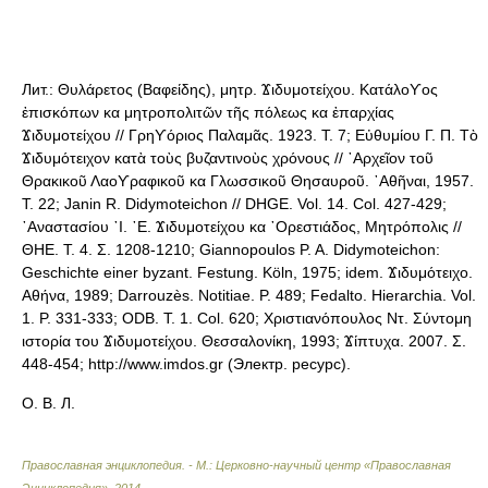
Лит.: Θυλάρετος (Βαφείδης), μητρ. Ϫιδυμοτείχου. Κατάλοϒος
ἐπισκόπων κα μητροπολιτῶν τῆς πόλεως κα ἐπαρχίας
Ϫιδυμοτείχου // Γρηϒόριος Παλαμᾶς. 1923. Τ. 7; Εὐθυμίου Γ. Π. Τὸ
Ϫιδυμότειχον κατὰ τοὺς βυζαντινοὺς χρόνους // ᾿Αρχεῖον τοῦ
Θρακικοῦ Λαοϒραφικοῦ κα Γλωσσικοῦ Θησαυροῦ. ᾿Αθῆναι, 1957.
Τ. 22; Janin R. Didymoteichon // DHGE. Vol. 14. Col. 427-429;
᾿Αναστασίου ᾿Ι. ᾿Ε. Ϫιδυμοτείχου κα ᾿Ορεστιάδος, Μητρόπολις //
ΘΗΕ. Τ. 4. Σ. 1208-1210; Giannopoulos P. A. Didymoteichon:
Geschichte einer byzant. Festung. Köln, 1975; idem. Ϫιδυμότειχο.
Αθήνα, 1989; Darrouzès. Notitiae. P. 489; Fedalto. Hierarchia. Vol.
1. P. 331-333; ODB. T. 1. Col. 620; Χριστιανόπουλος Ντ. Σύντομη
ιστορία του Ϫιδυμοτείχου. Θεσσαλονίκη, 1993; Ϫίπτυχα. 2007. Σ.
448-454; http://www.imdos.gr (Электр. ресурс).
О. В. Л.
Православная энциклопедия. - М.: Церковно-научный центр «Православная
Энциклопедия»
.
2014
.