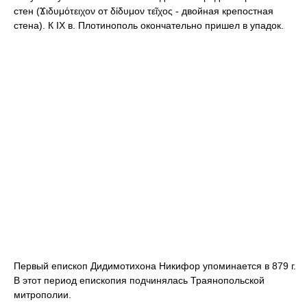
стен (Ϫιδυμότειχον от δίδυμον τεῖχος - двойная крепостная
стена). К IX в. Плотинополь окончательно пришел в упадок.
Первый епископ Дидимотихона Никифор упоминается в 879 г.
В этот период епископия подчинялась Траянопольской
митрополии.