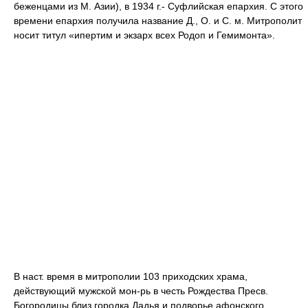
беженцами из М. Азии), в 1934 г.- Суфлийская епархия. С этого
времени епархия получила название Д., О. и С. м. Митрополит
носит титул «ипертим и экзарх всех Родоп и Гемимонта».
В наст. время в митрополии 103 приходских храма,
действующий мужской мон-рь в честь Рождества Пресв.
Богородицы близ городка Дадья и подворье афонского