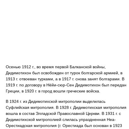
Осенью 1912 г., во время первой Балканской войны,
Дидимотихон был освобожден от турок болгарской армией, в
1913 г. отвоеван турками, а в 1917 г. снова занят болгарами. В
1919 г. по договору в Нёйи-сюр-Сен Дидимотихон был передан
Греции, в 1920 г. в город вошли греческие войска.
В 1924 г. из Дидимотихской митрополии выделилась
Суфлийская митрополия. В 1928 г. Дидимотихская митрополия
вошла в состав Элладской Православной Церкви. В 1931 г. с
Дидимотихской митрополией слилась упраздненная Неа-
Орестиадская митрополия (г. Орестиада был основан в 1923