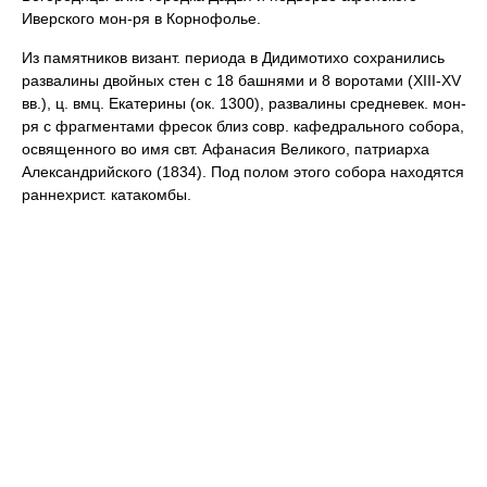
Иверского мон-ря в Корнофолье.
Из памятников визант. периода в Дидимотихо сохранились
развалины двойных стен с 18 башнями и 8 воротами (XIII-XV
вв.), ц. вмц. Екатерины (ок. 1300), развалины средневек. мон-
ря с фрагментами фресок близ совр. кафедрального собора,
освященного во имя свт. Афанасия Великого, патриарха
Александрийского (1834). Под полом этого собора находятся
раннехрист. катакомбы.