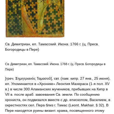
Св. Димитриан, еп. Тамасский. Икона. 1766 г. (ц. Пресв.
Богородицы в Пере)
Св. Димитриан, еп. Тамасский. Икона. 1766 г. (ц. Пресв. Богородицы в
Пере)
[греч. Ϫημητριανὸς Ταμασοῦ], свт. (пам. кипр. 27 янв., 25 июня),
еп. Упоминается в «Хронике» Леонтия Махераса (1-я пол. XV
в.) в числе 300 Аламанских мучеников, прибывших на Кипр в
VII в. после араб. завоевания Св. земли. По сообщению
хрониста, он подвизался вместе с др. епископом, Василием, в
окрестностях сел. Пера близ г. Тамас (Leont. Makhair. § 32). В
Пере находятся руины визант. храма, посвященного этому