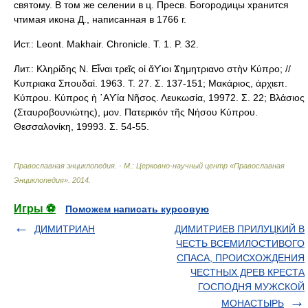
святому. В том же селении в ц. Пресв. Богородицы хранится
чтимая икона Д., написанная в 1766 г.
Ист.: Leont. Makhair. Chronicle. T. 1. P. 32.
Лит.: Κληρίδης Ν. Εἶναι τρεῖς οἱ ἅϒιοι Ϫημητριανο στὴν Κύπρο; //
Κυπριακα Σπουδαί. 1963. T. 27. Σ. 137-151; Μακάριος, ἀρχιεπ.
Κύπρου. Κύπρος ἡ ῾Αϒία Νῆσος. Λευκωσία, 19972. Σ. 22; Βλάσιος
(Σταυροβουνιώτης), μον. Πατερικόν τῆς Νήσου Κύπρου.
Θεσσαλονίκη, 19993. Σ. 54-55.
Православная энциклопедия. - М.: Церковно-научный центр «Православная
Энциклопедия»
.
2014
.
Игры ⚽
Поможем написать курсовую
ДИМИТРИАН
ДИМИТРИЕВ ПРИЛУЦКИЙ В
ЧЕСТЬ ВСЕМИЛОСТИВОГО
СПАСА, ПРОИСХОЖДЕНИЯ
ЧЕСТНЫХ ДРЕВ КРЕСТА
ГОСПОДНЯ МУЖСКОЙ
МОНАСТЫРЬ