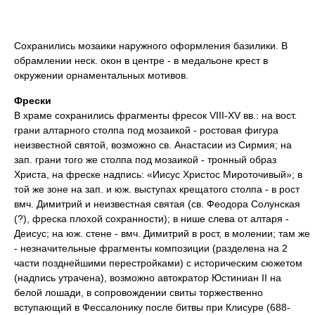
Сохранились мозаики наружного оформления базилики. В
обрамлении неск. окон в центре - в медальоне крест в
окружении орнаментальных мотивов.
Фрески
В храме сохранились фрагменты фресок VIII-XV вв.: на вост.
грани алтарного столпа под мозаикой - ростовая фигура
неизвестной святой, возможно св. Анастасии из Сирмия; на
зап. грани того же столпа под мозаикой - тронный образ
Христа, на фреске надпись: «Иисус Христос Мироточивый»; в
той же зоне на зап. и юж. выступах крещатого столпа - в рост
вмч. Димитрий и неизвестная святая (св. Феодора Солунская
(?), фреска плохой сохранности); в нише слева от алтаря -
Деисус; на юж. стене - вмч. Димитрий в рост, в молении; там же
- незначительные фрагменты композиции (разделена на 2
части позднейшими перестройками) с историческим сюжетом
(надпись утрачена), возможно автократор Юстиниан II на
белой лошади, в сопровождении свиты торжественно
вступающий в Фессалонику после битвы при Клисуре (688-