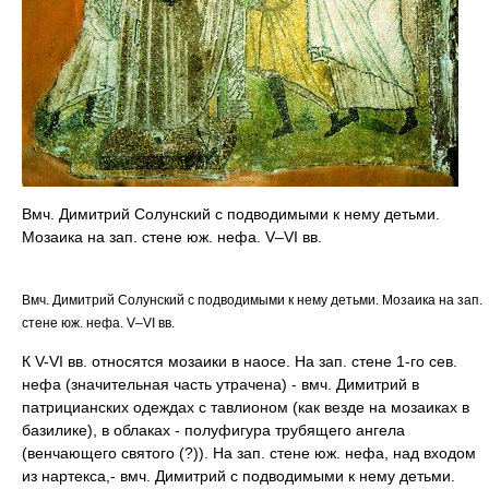
Вмч. Димитрий Солунский с подводимыми к нему детьми.
Мозаика на зап. стене юж. нефа. V–VI вв.
Вмч. Димитрий Солунский с подводимыми к нему детьми. Мозаика на зап.
стене юж. нефа. V–VI вв.
К V-VI вв. относятся мозаики в наосе. На зап. стене 1-го сев.
нефа (значительная часть утрачена) - вмч. Димитрий в
патрицианских одеждах с тавлионом (как везде на мозаиках в
базилике), в облаках - полуфигура трубящего ангела
(венчающего святого (?)). На зап. стене юж. нефа, над входом
из нартекса,- вмч. Димитрий с подводимыми к нему детьми.