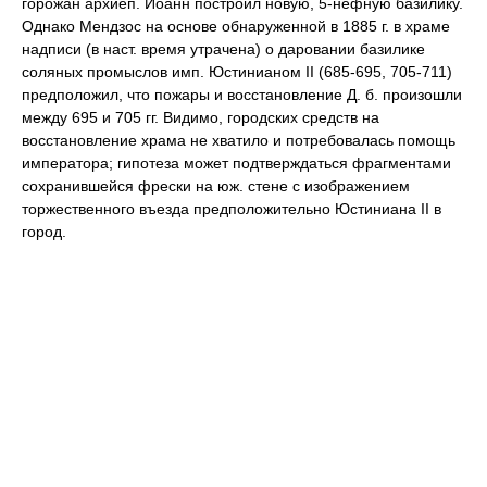
горожан архиеп. Иоанн построил новую, 5-нефную базилику.
Однако Мендзос на основе обнаруженной в 1885 г. в храме
надписи (в наст. время утрачена) о даровании базилике
соляных промыслов имп. Юстинианом II (685-695, 705-711)
предположил, что пожары и восстановление Д. б. произошли
между 695 и 705 гг. Видимо, городских средств на
восстановление храма не хватило и потребовалась помощь
императора; гипотеза может подтверждаться фрагментами
сохранившейся фрески на юж. стене с изображением
торжественного въезда предположительно Юстиниана II в
город.