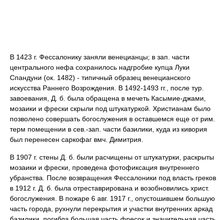
В 1423 г. Фессалонику заняли венецианцы; в зап. части
центрального нефа сохранилось надгробие купца Луки
Спандуни (ок. 1482) - типичный образец венецианского
искусства Раннего Возрождения. В 1492-1493 гг., после тур.
завоевания, Д. б. была обращена в мечеть Касымие-джами,
мозаики и фрески скрыли под штукатуркой. Христианам было
позволено совершать богослужения в оставшемся еще от рим.
терм помещении в сев.-зап. части базилики, куда из кивория
был перенесен саркофаг вмч. Димитрия.
В 1907 г. стены Д. б. были расчищены от штукатурки, раскрыты
мозаики и фрески, проведена фотофиксация внутреннего
убранства. После возвращения Фессалоники под власть греков
в 1912 г. Д. б. была отреставрирована и возобновились христ.
богослужения. В пожаре 6 авг. 1917 г., опустошившем большую
часть города, рухнули перекрытия и участки внутренних аркад
базилики, погибла большая часть фресок и значительная часть