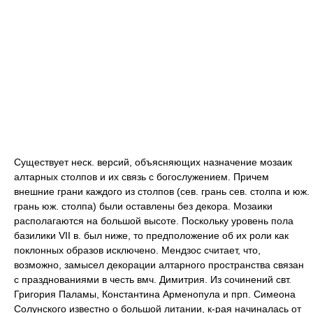
Существует неск. версий, объясняющих назначение мозаик
алтарных столпов и их связь с богослужением. Причем
внешние грани каждого из столпов (сев. грань сев. столпа и юж.
грань юж. столпа) были оставлены без декора. Мозаики
располагаются на большой высоте. Поскольку уровень пола
базилики VII в. был ниже, то предположение об их роли как
поклонных образов исключено. Мендзос считает, что,
возможно, замысел декорации алтарного пространства связан
с празднованиями в честь вмч. Димитрия. Из сочинений свт.
Григория Паламы, Константина Арменопула и прп. Симеона
Солунского известно о большой литании, к-рая начиналась от