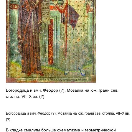
Богородица и вмч. Феодор (?). Мозаика на юж. грани сев.
столпа. VII–X вв. (?)
Богородица и вмч. Феодор (?). Мозаика на юж. грани сев. столпа. VII–X вв.
(?)
В кладке смальты больше схематизма и геометрической