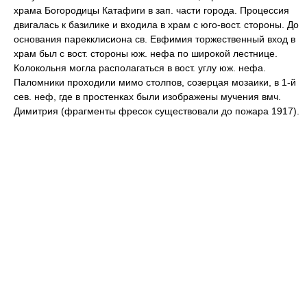
храма Богородицы Катафиги в зап. части города. Процессия
двигалась к базилике и входила в храм с юго-вост. стороны. До
основания парекклисиона св. Евфимия торжественный вход в
храм был с вост. стороны юж. нефа по широкой лестнице.
Колокольня могла располагаться в вост. углу юж. нефа.
Паломники проходили мимо столпов, созерцая мозаики, в 1-й
сев. неф, где в простенках были изображены мучения вмч.
Димитрия (фрагменты фресок существовали до пожара 1917).