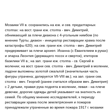
Мозаики VII в. сохранились на юж. и сев. предалтарных
столпах: на вост. грани юж. столпа - вмч. Димитрий,
обнимающий за плечи диакона с 4-угольным нимбом (по
мнению Турты, диакон - инициатор реставрации храма после
катастрофы 620); на сев. грани юж. столпа - вмч. Димитрий
придерживает за плечи архиеп. Иоанна (с Евангелием в руках)
и эпарха Леонтия (держащего посох и сверток), ктиторов
базилики VII в.; на зап. грани юж. столпа - св. Сергий в
молении; на вост. грани сев. столпа - вмч. Димитрий в молении,
ладони выложены золотой смальтой (значительная часть
фигуры утрачена; датируется VII-VIII вв.); на зап. грани сев.
столпа - вмч. Георгий (ранее считался образом вмч. Димитрия)
с 2 детьми, правая рука поднята в молении, левая - на плече
девочки, дорогие одежды детей указывают на знатность их
семей. По общему мнению исследователей, к периоду
реставрации храма после землетрясения и пожаров
принадлежали утраченные во время пожара 1917 г. мозаики