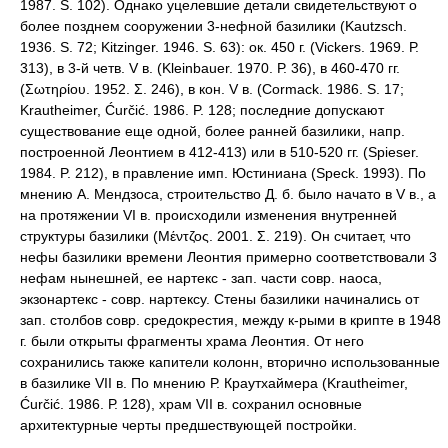
1987. S. 102). Однако уцелевшие детали свидетельствуют о
более позднем сооружении 3-нефной базилики (Kautzsch.
1936. S. 72; Kitzinger. 1946. S. 63): ок. 450 г. (Vickers. 1969. Р.
313), в 3-й четв. V в. (Kleinbauer. 1970. Р. 36), в 460-470 гг.
(Σωτηρίου. 1952. Σ. 246), в кон. V в. (Cormack. 1986. S. 17;
Krautheimer, Ćurčić. 1986. P. 128; последние допускают
существование еще одной, более ранней базилики, напр.
построенной Леонтием в 412-413) или в 510-520 гг. (Spieser.
1984. P. 212), в правление имп. Юстиниана (Speck. 1993). По
мнению А. Мендзоса, строительство Д. б. было начато в V в., а
на протяжении VI в. происходили изменения внутренней
структуры базилики (Μέντζος. 2001. Σ. 219). Он считает, что
нефы базилики времени Леонтия примерно соответствовали 3
нефам нынешней, ее нартекс - зап. части совр. наоса,
экзонартекс - совр. нартексу. Стены базилики начинались от
зап. столбов совр. средокрестия, между к-рыми в крипте в 1948
г. были открыты фрагменты храма Леонтия. От него
сохранились также капители колонн, вторично использованные
в базилике VII в. По мнению Р. Краутхаймера (Krautheimer,
Ćurčić. 1986. Р. 128), храм VII в. сохранил основные
архитектурные черты предшествующей постройки.