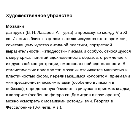
Художественное убранство
Мозаики
датируют (В. Н. Лазарев, А. Турта) в промежутке между V и XI
вв. Их стиль близок в целом к стилю искусства этого времени,
сочетающему чувство античной пластики, портретной
выразительности, «этюдности» письма и особую, относящуюся
к миру христ. понятий вдохновенность образов, стремление к
их духовной концентрации, эмоциональной сдержанности. В
стилистических приемах эти мозаики отличаются мягкостью и
пластичностью форм, переливающимся колоритом, приемами
«импрессионистической» кладки (особенно в ликах и в
пейзаже); определенную близость в рисунке и приемах кладки,
в колорите (особенно фигура св. Димитрия в позе оранта)
можно усмотреть с мозаиками ротонды вмч. Георгия в
Фессалонике (3-я четв. V в.).