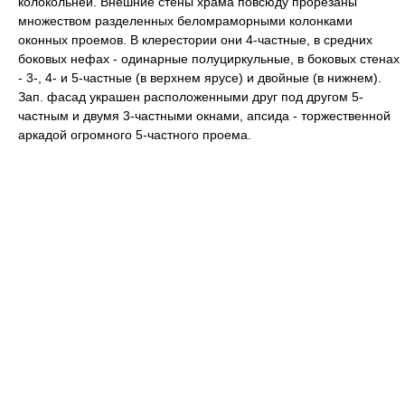
колокольней. Внешние стены храма повсюду прорезаны
множеством разделенных беломраморными колонками
оконных проемов. В клерестории они 4-частные, в средних
боковых нефах - одинарные полуциркульные, в боковых стенах
- 3-, 4- и 5-частные (в верхнем ярусе) и двойные (в нижнем).
Зап. фасад украшен расположенными друг под другом 5-
частным и двумя 3-частными окнами, апсида - торжественной
аркадой огромного 5-частного проема.