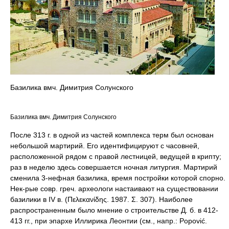
Базилика вмч. Димитрия Солунского
Базилика вмч. Димитрия Солунского
После 313 г. в одной из частей комплекса терм был основан
небольшой мартирий. Его идентифицируют с часовней,
расположенной рядом с правой лестницей, ведущей в крипту;
раз в неделю здесь совершается ночная литургия. Мартирий
сменила 3-нефная базилика, время постройки которой спорно.
Нек-рые совр. греч. археологи настаивают на существовании
базилики в IV в. (Πελεκανίδης. 1987. Σ. 307). Наиболее
распространенным было мнение о строительстве Д. б. в 412-
413 гг., при эпархе Иллирика Леонтии (см., напр.: Popović.