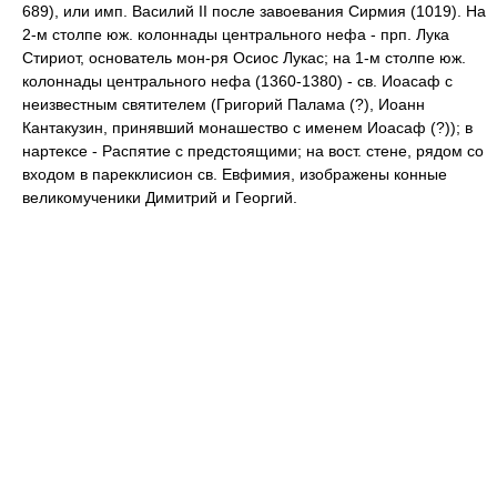
689), или имп. Василий II после завоевания Сирмия (1019). На
2-м столпе юж. колоннады центрального нефа - прп. Лука
Стириот, основатель мон-ря Осиос Лукас; на 1-м столпе юж.
колоннады центрального нефа (1360-1380) - св. Иоасаф с
неизвестным святителем (Григорий Палама (?), Иоанн
Кантакузин, принявший монашество с именем Иоасаф (?)); в
нартексе - Распятие с предстоящими; на вост. стене, рядом со
входом в парекклисион св. Евфимия, изображены конные
великомученики Димитрий и Георгий.