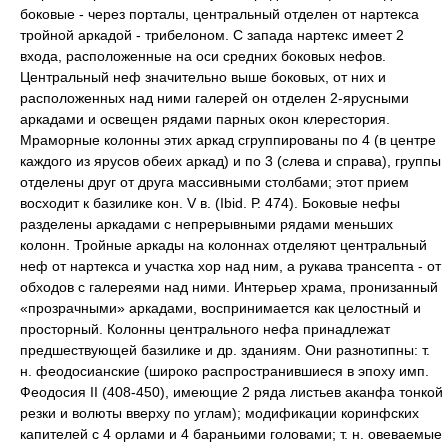
боковые - через порталы, центральный отделен от нартекса
тройной аркадой - трибелоном. С запада нартекс имеет 2
входа, расположенные на оси средних боковых нефов.
Центральный неф значительно выше боковых, от них и
расположенных над ними галерей он отделен 2-ярусными
аркадами и освещен рядами парных окон клерестория.
Мраморные колонны этих аркад сгруппированы по 4 (в центре
каждого из ярусов обеих аркад) и по 3 (слева и справа), группы
отделены друг от друга массивными столбами; этот прием
восходит к базилике кон. V в. (Ibid. Р. 474). Боковые нефы
разделены аркадами с непрерывными рядами меньших
колонн. Тройные аркады на колоннах отделяют центральный
неф от нартекса и участка хор над ним, а рукава трансепта - от
обходов с галереями над ними. Интерьер храма, пронизанный
«прозрачными» аркадами, воспринимается как целостный и
просторный. Колонны центрального нефа принадлежат
предшествующей базилике и др. зданиям. Они разнотипны: т.
н. феодосианские (широко распространившиеся в эпоху имп.
Феодосия II (408-450), имеющие 2 ряда листьев аканфа тонкой
резки и волюты вверху по углам); модификации коринфских
капителей с 4 орлами и 4 бараньими головами; т. н. овеваемые