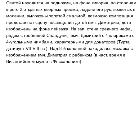
Святой находится на подножии, на фоне кивория, по сторонам
к-рого 2 открытых дверных проема, ладони его рук, воздетых в
молении, выложены золотой смальтой, возможно композиция
представляет сцену посвящения детей вмч. Димитрию, дети
изображены на фоне пейзажа. На зап. стене среднего нефа,
рядом с гробницей Спандуни,- вмч. Димитрий с 4 клириками с
4-угольными нимбами, характерными для донаторов (Турта
датирует VII-VIII вв.). Над 8-й колонной находилась мозаика с
изображением вмч. Димитрия с ребенком (в наст. время в
Византийском музее в Фессалонике).