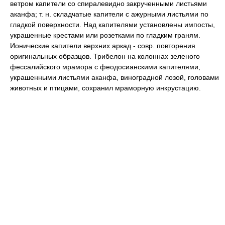
ветром капители со спиралевидно закрученными листьями
аканфа; т. н. складчатые капители с ажурными листьями по
гладкой поверхности. Над капителями установлены импосты,
украшенные крестами или розетками по гладким граням.
Ионические капители верхних аркад - совр. повторения
оригинальных образцов. Трибелон на колоннах зеленого
фессалийского мрамора с феодосианскими капителями,
украшенными листьями аканфа, виноградной лозой, головами
животных и птицами, сохранил мраморную инкрустацию.