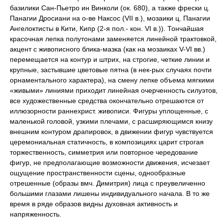
базилики Сан-Пьетро ин Винколи (ок. 680), а также фрески ц.
Панагии Дросиани на о-ве Наксос (VII в.), мозаики ц. Панагии
Ангелоктисты в Кити, Кипр (2-я пол.- кон. VI в.)). Тончайшая
красочная лепка полутонами заменяется линейной трактовкой,
акцент с живописного блика-мазка (как на мозаиках V-VI вв.)
перемещается на контур и штрих, на строгие, четкие линии и
крупные, застывшие цветовые пятна (в нек-рых случаях почти
орнаментального характера), на смену лепке объема мягкими
«живыми» линиями приходит линейная очерченность силуэтов,
все художественные средства окончательно отрешаются от
иллюзорности раннехрист. живописи. Фигуры уплощенные, с
маленькой головой, узкими плечами, с расширяющимся книзу
внешним контуром драпировок, в движении фигур чувствуется
церемониальная статичность, в композициях царит строгая
торжественность, симметрия или повторное чередование
фигур, не предполагающие возможности движения, исчезает
ощущение пространственности сцены, однообразные
отрешенные (образы вмч. Димитрия) лица с преувеличенно
большими глазами лишены индивидуального начала. В то же
время в ряде образов видны духовная активность и
напряженность.