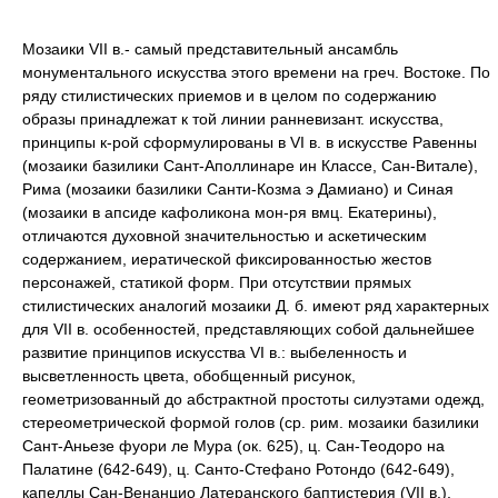
Мозаики VII в.- самый представительный ансамбль
монументального искусства этого времени на греч. Востоке. По
ряду стилистических приемов и в целом по содержанию
образы принадлежат к той линии ранневизант. искусства,
принципы к-рой сформулированы в VI в. в искусстве Равенны
(мозаики базилики Сант-Аполлинаре ин Классе, Сан-Витале),
Рима (мозаики базилики Санти-Козма э Дамиано) и Синая
(мозаики в апсиде кафоликона мон-ря вмц. Екатерины),
отличаются духовной значительностью и аскетическим
содержанием, иератической фиксированностью жестов
персонажей, статикой форм. При отсутствии прямых
стилистических аналогий мозаики Д. б. имеют ряд характерных
для VII в. особенностей, представляющих собой дальнейшее
развитие принципов искусства VI в.: выбеленность и
высветленность цвета, обобщенный рисунок,
геометризованный до абстрактной простоты силуэтами одежд,
стереометрической формой голов (ср. рим. мозаики базилики
Сант-Аньезе фуори ле Мура (ок. 625), ц. Сан-Теодоро на
Палатине (642-649), ц. Санто-Стефано Ротондо (642-649),
капеллы Сан-Венанцио Латеранского баптистерия (VII в.),