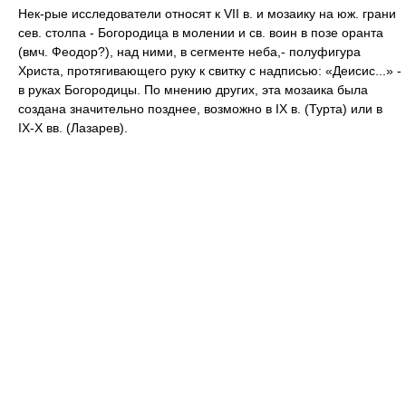
Нек-рые исследователи относят к VII в. и мозаику на юж. грани
сев. столпа - Богородица в молении и св. воин в позе оранта
(вмч. Феодор?), над ними, в сегменте неба,- полуфигура
Христа, протягивающего руку к свитку с надписью: «Деисис...» -
в руках Богородицы. По мнению других, эта мозаика была
создана значительно позднее, возможно в IX в. (Турта) или в
IX-Х вв. (Лазарев).