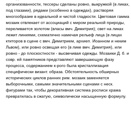
организованности, тессеры сделаны ровно, выкружкой (в ликах,
под глазами), рядами (особенно в одеждах), растворяя
многообразие в идеальной и чистой гладкости. Цветовая гамма
мозаик отвлекает от ассоциаций с миром реальной природы,
переливается золотом (власы вмч. Димитрия); свет на ликах
лежит линиями, схематично намечая рельеф лица (в лицах
ктиторов в сцене с вмч. Димитрием, архиеп. Иоанном и неким
Львом), или ровно освещая его (в лике вмч. Димитрия), или
ровно - до плоскостности - высвечивая одежды. Мозаики Д. б. и
совр. ей памятников представляют завершающую фазу
процесса, содержанием к-рого была кристаллизация
специфически визант. образа. Обстоятельность обширных
исторических циклов ранних рим. мозаик заменяется
выборочными, самыми значительными сценами с неск.
фигурами так, чтобы декоративная система росписи храма
превратилась в сжатую, символически насыщенную формулу.