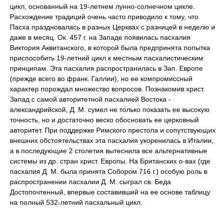
цикл, основанный на 19-летнем лунно-солнечном цикле.
Расхождение традиций очень часто приводило к тому, что
Пасха праздновалась в разных Церквах с разницей в неделю и
даже в месяц. Ок. 457 г. на Западе появилась пасхалия
Виктория Аквитанского, в которой была предпринята попытка
приспособить 19-летний цикл к местным пасхалистическим
принципам. Эта пасхалия распространилась в Зап. Европе
(прежде всего во франк. Галлии), но ее компромиссный
характер порождал множество вопросов. Познакомив христ.
Запад с самой авторитетной пасхалией Востока -
александрийской, Д. М. сумел не только показать ее высокую
точность, но и достаточно веско обосновать ее церковный
авторитет. При поддержке Римского престола и сопутствующих
внешних обстоятельствах эта пасхалия укоренилась в Италии,
а в последующие 2 столетия вытеснила все альтернативные
системы из др. стран христ. Европы. На Британских о-вах (где
пасхалия Д. М. была принята Собором 716 г.) особую роль в
распространении пасхалии Д. М. сыграл св. Беда
Достопочтенный, впервые составивший на ее основе таблицу
на полный 532-летний пасхальный цикл.