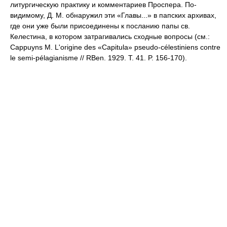
литургическую практику и комментариев Проспера. По-
видимому, Д. М. обнаружил эти «Главы...» в папских архивах,
где они уже были присоединены к посланию папы св.
Келестина, в котором затрагивались сходные вопросы (см.:
Cappuyns M. L'origine des «Capitula» pseudo-célestiniens contre
le semi-pélagianisme // RBen. 1929. T. 41. P. 156-170).