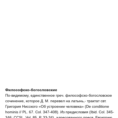
Философско-богословские
По-видимому, единственное греч. философско-богословское
сочинение, которое Д. М. перевел на латынь,- трактат свт.
Григория Нисского «Об устроении человека» (De conditione
hominis // PL. 67. Col. 347-408). Из предисловия (Ibid. Col. 345-
346; CCSL. Vol. 85. P. 33-34), адресованного пресв. Евгиппию,