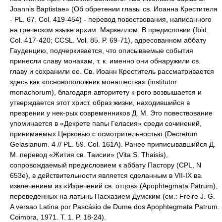
Joannis Baptistae» (Об обретении главы св. Иоанна Крестителя
- PL. 67. Col. 419-454) - перевод повествования, написанного
на греческом языке архим. Маркеллом. В предисловии (Ibid.
Col. 417-420; CCSL. Vol. 85. P. 69-71), адресованном аббату
Гауденцию, подчеркивается, что описываемые события
принесли славу монахам, т. к. именно они обнаружили св.
главу и сохранили ее. Св. Иоанн Креститель рассматривается
здесь как «основоположник монашества» (institutor
monachorum), благодаря авторитету к-рого возвышается и
утверждается этот христ. образ жизни, находившийся в
презрении у нек-рых современников Д. М. Это повествование
упоминается в «Декрете папы Геласия» среди сочинений,
принимаемых Церковью с осмотрительностью (Decretum
Gelasianum. 4 // PL. 59. Col. 161A). Ранее приписывавшийся Д.
М. перевод «Жития св. Таисии» (Vita S. Thaisis),
сопровождаемый предисловием к аббату Пастору (CPL, N
653e), в действительности является сделанным в VII-IX вв.
извлечением из «Изречений св. отцов» (Apophtegmata Patrum),
переведенных на латынь Пасхазием Думским (см.: Freire J. G.
A versao Latina por Pascásio de Dume dos Apophtegmata Patrum.
Coimbra, 1971. T. 1. P. 18-24).