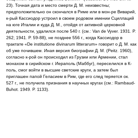
23). Точная дата и место смерти Д. М. неизвестны;
предположительно он скончался в Риме или в мон-ре Виварий,
к-рый Кассиодор устроил в своем родовом имении Сциллаций
на юге Италии и куда Д. М., отойдя от активной церковной
деятельности, удалился после 540 г. (см.: Van de Vyver. 1931. P.
262; 1941. P. 59-88), не позднее 556 г., когда Кассиодор в
трактате «De institutione divinarum litterarum» говорит о Д. М. как
об уже почившем. Иная версия биографии Д. М. (Peitz. 1960),
согласно к-рой он происходил из Грузии или Армении, стал
монахом в сирийском г. Иераполь (Маббуг), переселился в К-
поль, смог войти в высшие светские круги, а затем был
приглашен папой Геласием в Рим, где его след теряется ок.
527 г., не получила признания в научных кругах (см.: Rambaud-
Buhot. 1949. P. 1133).