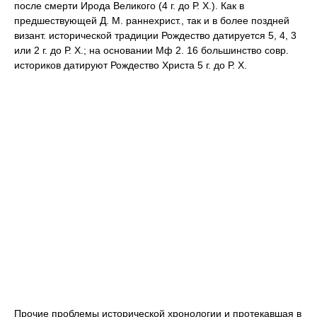
после смерти Ирода Великого (4 г. до Р. Х.). Как в
предшествующей Д. М. раннехрист., так и в более поздней
визант. исторической традиции Рождество датируется 5, 4, 3
или 2 г. до Р. Х.; на основании Мф 2. 16 большинство совр.
историков датируют Рождество Христа 5 г. до Р. Х.
Прочие проблемы исторической хронологии и протекавшая в