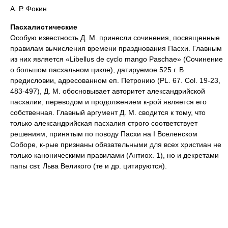
А. Р. Фокин
Пасхалистические
Особую известность Д. М. принесли сочинения, посвященные
правилам вычисления времени празднования Пасхи. Главным
из них является «Libellus de cyclo mango Paschae» (Сочинение
о большом пасхальном цикле), датируемое 525 г. В
предисловии, адресованном еп. Петронию (PL. 67. Col. 19-23,
483-497), Д. М. обосновывает авторитет александрийской
пасхалии, переводом и продолжением к-рой является его
собственная. Главный аргумент Д. М. сводится к тому, что
только александрийская пасхалия строго соответствует
решениям, принятым по поводу Пасхи на I Вселенском
Соборе, к-рые признаны обязательными для всех христиан не
только каноническими правилами (Антиох. 1), но и декретами
папы свт. Льва Великого (те и др. цитируются).