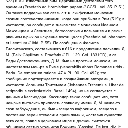
523) и мн. известными рим. церковными деятелями того
времени (Praefatio ad Hormisdam papam // CCSL. Vol. 85. P. 51).
Он также поддерживал связь с т. н. скифскими монахами,
своими соотечественниками, когда они прибыли в Рим (519); в
частности, он сообщает о знакомстве с монахами Иоанном
Максенцием и Леонтием, богословскими познаниями и религ.
рвением к-рых он искренне восхищался (Praefatio ad Iohannem
et Leontium // Ibid. P. 55). По сообщению Феликса
Гиллитанского, составившего в 616 г. продолжение пасхалии Д.
М. (Felix Ghyllitanus. Praefatio // PL. 129. Col. 1331CD), и св.
Беды Достопочтенного, Д. М. был не простым монахом, но
настоятелем мон-ря в Риме (venerabilis abbas Romanae urbis -
Beda. De temporum ratione. 47 // PL. 90. Col. 492); это
сообщение подтверждается и позднейшими авторами, в
частности Иоганном Тритемием (Johannes Trithemius. Liber de
scriptoribus ecclesiasticis. Basel, 1494), но не согласуется с
данными Кассиодора. Кассиодор также сообщает, что, хотя
нек-рые пытались приписать славному имени Д. М. какие-то
свои заблуждения, он был «всецело кафоликом, всецело и
постоянно верен отеческим правилам» и, «оставив лукавство
века сего, почил в церковном мире и должен считаться
общником святых угодников Божиих» (Cassiod. De inst. div. lit.