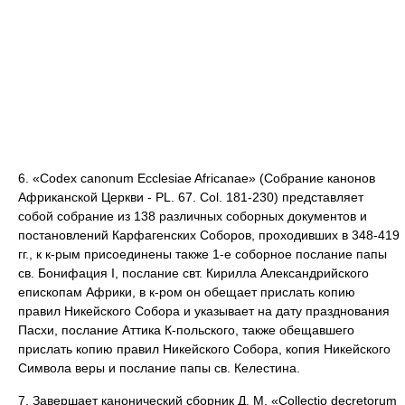
6. «Codex canonum Ecclesiae Africanae» (Собрание канонов
Африканской Церкви - PL. 67. Col. 181-230) представляет
собой собрание из 138 различных соборных документов и
постановлений Карфагенских Соборов, проходивших в 348-419
гг., к к-рым присоединены также 1-е соборное послание папы
св. Бонифация I, послание свт. Кирилла Александрийского
епископам Африки, в к-ром он обещает прислать копию
правил Никейского Собора и указывает на дату празднования
Пасхи, послание Аттика К-польского, также обещавшего
прислать копию правил Никейского Собора, копия Никейского
Символа веры и послание папы св. Келестина.
7. Завершает канонический сборник Д. М. «Collectio decretorum