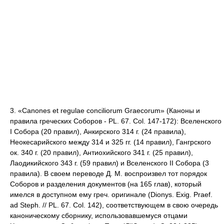
3. «Canones et regulae conciliorum Graecorum» (Каноны и
правила греческих Соборов - PL. 67. Col. 147-172): Вселенского
I Собора (20 правил), Анкирского 314 г. (24 правила),
Неокесарийского между 314 и 325 гг. (14 правил), Гангрского
ок. 340 г. (20 правил), Антиохийского 341 г. (25 правил),
Лаодикийского 343 г. (59 правил) и Вселенского II Собора (3
правила). В своем переводе Д. М. воспроизвел тот порядок
Соборов и разделения документов (на 165 глав), который
имелся в доступном ему греч. оригинале (Dionys. Exig. Praef.
ad Steph. // PL. 67. Col. 142), соответствующем в свою очередь
каноническому сборнику, использовавшемуся отцами