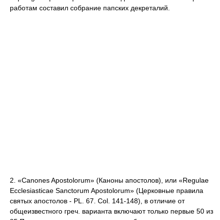
работам составил собрание папских декреталий.
2. «Canones Apostolorum» (Каноны апостолов), или «Regulae
Ecclesiasticae Sanctorum Apostolorum» (Церковные правила
святых апостолов - PL. 67. Col. 141-148), в отличие от
общеизвестного греч. варианта включают только первые 50 из