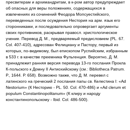
пресвитерам и архимандритам, в к-ром автор предупреждает
об опасных для веры положениях, содержащихся в
извлечениях из сочинений Феодора Мопсуестийского,
переведенных после осуждения Нестория на арм. язык его
сторонниками, и последовательно опровергает аргументы
своих противников, раскрывая правосл. христологическое
учение. Перевод Д. М., предваряемый предисловием (PL. 67.
Col. 407-410), адресован Фелициану и Пастору, первый из
которых, по-видимому, был епископом Руспийским, избранным
в 533 г. в качестве преемника Фульгенция. Вероятно, Д. М.
принадлежит ранняя версия перевода 13-го послания Прокла
К-польского к Домну II Антиохийскому (см.: Bibliotheca Patrum.
P., 1644. P. 658). Возможно также, что Д. М. перевел с
латинского на греческий 2 послания папы св. Келестина I: «Ad
Nestorium» (К Несторию - PL. 50. Col. 470-486) и «Ad clerum et
populum Constantinopolitanum» (К клиру и народу
константинопольскому - Ibid. Col. 486-500).