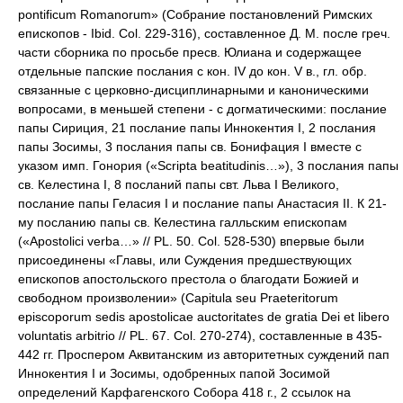
pontificum Romanorum» (Собрание постановлений Римских
епископов - Ibid. Col. 229-316), составленное Д. М. после греч.
части сборника по просьбе пресв. Юлиана и содержащее
отдельные папские послания с кон. IV до кон. V в., гл. обр.
связанные с церковно-дисциплинарными и каноническими
вопросами, в меньшей степени - с догматическими: послание
папы Сириция, 21 послание папы Иннокентия I, 2 послания
папы Зосимы, 3 послания папы св. Бонифация I вместе с
указом имп. Гонория («Scripta beatitudinis…»), 3 послания папы
св. Келестина I, 8 посланий папы свт. Льва I Великого,
послание папы Геласия I и послание папы Анастасия II. К 21-
му посланию папы св. Келестина галльским епископам
(«Apostolici verba…» // PL. 50. Col. 528-530) впервые были
присоединены «Главы, или Суждения предшествующих
епископов апостольского престола о благодати Божией и
свободном произволении» (Capitula seu Praeteritorum
episcoporum sedis apostolicae auctoritates de gratia Dei et libero
voluntatis arbitrio // PL. 67. Col. 270-274), составленные в 435-
442 гг. Проспером Аквитанским из авторитетных суждений пап
Иннокентия I и Зосимы, одобренных папой Зосимой
определений Карфагенского Собора 418 г., 2 ссылок на