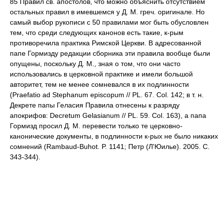
85 Правил св. апостолов, что можно объяснить отсутствием
остальных правил в имевшемся у Д. М. греч. оригинале. Но
самый выбор рукописи с 50 правилами мог быть обусловлен
тем, что среди следующих канонов есть такие, к-рым
противоречила практика Римской Церкви. В адресованной
папе Гормизду редакции сборника эти правила вообще были
опущены, поскольку Д. М., зная о том, что они часто
использовались в церковной практике и имели большой
авторитет, тем не менее сомневался в их подлинности
(Praefatio ad Stephanum episcopum // PL. 67. Col. 142; в т. н.
Декрете папы Геласия Правила отнесены к разряду
апокрифов: Decretum Gelasianum // PL. 59. Col. 163), а папа
Гормизд просил Д. М. перевести только те церковно-
канонические документы, в подлинности к-рых не было никаких
сомнений (Rambaud-Buhot. P. 1141; Петр (Л'Юилье). 2005. С.
343-344).