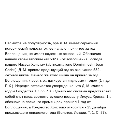
Несмотря на популярность, эра Д. М. имеет серьезный
исторический недостаток: ее начало, принятое за год
Воплощения, не имеет надежных оснований. Обозначив
начало своей таблицы как 532 г. «от воплощения Господа
нашего Иисуса Христа» (ab incarnatione Domini nostri Jesu
Christi), Д. М. принял предыдущий год за окончание 532-
летнего цикла. Начало же этого цикла он принял за год
Воплощения, к-рое, т. о., датируется «нулевым» годом (1 г. до
Р. Х.). Нередко встречается утверждение, что Д. М. считал
годом Рождества 1 г. по Р. Х. Однако его система представляет
собой счет пасх, соответствующих возрасту Иисуса Христа; 1 г.
обозначена пасха, во время к-рой прошел 1 год от
Воплощения, а Рождество Христово относится к 25 декабря
предыдущего январского года (Болотов. Лекции. Т. 1. С. 87).