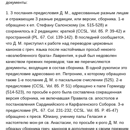
документы:
1. 3 послания-предисловия Д. М., адресованные разным лицам
и отражающие 3 разные редакции, или версии, сборника. 1-е
обращено к еп. Стефану Салонскому (ок. 515-528) и
сохранилось в 2 редакциях: краткой (CCSL. Vol. 85. P. 39-42) и
пространной (PL. 67. Col. 139-142). В последней сообщается,
что Д. М. приступил к работе над переводом церковных
канонов с греч. языка после настойчивых просьб некоего
«возлюбленного брата» Лаврентия, к-рый был недоволен
качеством прежних переводов; там же перечисляются
документы, входящие в состав сборника. В одной рукописи это
предисловие адресовано еп. Петронию, к которому обращено
также 1-е послание Д. М. о пасхальном счислении (525). 2-е
предисловие (CCSL. Vol. 85. P. 51) обращено к папе Гормизду
(514-523), по просьбе к-рого была составлена сокращенная
версия сборника, не включавшая Правила св. апостолов и
постановления Сардикийского и Карфагенского Соборов. 3-е
предисловие (PL. 67. Col. 231-232; CCSL. Vol. 85. P. 45-47)
обращено к пресв. Юлиану, ученику папы Геласия и
настоятелю мон-ря св. Анастасии, по просьбе к-рого Д. М. по
образцу сборника греч. канонов в дополнение к своим прежним