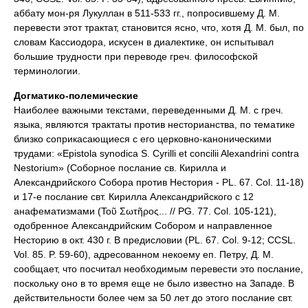
аббату мон-ря Лукуллан в 511-533 гг., попросившему Д. М.
перевести этот трактат, становится ясно, что, хотя Д. М. был, по
словам Кассиодора, искусен в диалектике, он испытывал
большие трудности при переводе греч. философской
терминологии.
Догматико-полемические
Наиболее важными текстами, переведенными Д. М. с греч.
языка, являются трактаты против несторианства, по тематике
близко соприкасающиеся с его церковно-каноническими
трудами: «Epistola synodica S. Cyrilli et concilii Alexandrini contra
Nestorium» (Соборное послание св. Кирилла и
Александрийского Собора против Нестория - PL. 67. Col. 11-18)
и 17-е послание свт. Кирилла Александрийского с 12
анафематизмами (Τοῦ Σωτῆρος... // PG. 77. Col. 105-121),
одобренное Александрийским Собором и направленное
Несторию в окт. 430 г. В предисловии (PL. 67. Col. 9-12; CCSL.
Vol. 85. P. 59-60), адресованном некоему еп. Петру, Д. М.
сообщает, что посчитал необходимым перевести это послание,
поскольку оно в то время еще не было известно на Западе. В
действительности более чем за 50 лет до этого послание свт.