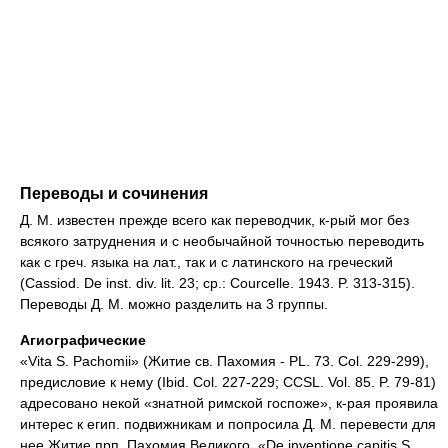
Переводы и сочинения
Д. М. известен прежде всего как переводчик, к-рый мог без
всякого затруднения и с необычайной точностью переводить
как с греч. языка на лат., так и с латинского на греческий
(Cassiod. De inst. div. lit. 23; cp.: Courcelle. 1943. P. 313-315).
Переводы Д. М. можно разделить на 3 группы.
Агиографические
«Vita S. Pachomii» (Житие св. Пахомия - PL. 73. Col. 229-299),
предисловие к нему (Ibid. Col. 227-229; CCSL. Vol. 85. P. 79-81)
адресовано некой «знатной римской госпоже», к-рая проявила
интерес к егип. подвижникам и попросила Д. М. перевести для
нее Житие прп. Пахомия Великого. «De inventione capitis S.