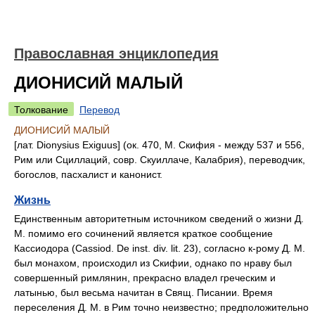
Православная энциклопедия
ДИОНИСИЙ МАЛЫЙ
Толкование
Перевод
ДИОНИСИЙ МАЛЫЙ
[лат. Dionysius Exiguus] (ок. 470, М. Скифия - между 537 и 556,
Рим или Сциллаций, совр. Скуиллаче, Калабрия), переводчик,
богослов, пасхалист и канонист.
Жизнь
Единственным авторитетным источником сведений о жизни Д.
М. помимо его сочинений является краткое сообщение
Кассиодора (Cassiod. De inst. div. lit. 23), согласно к-рому Д. М.
был монахом, происходил из Скифии, однако по нраву был
совершенный римлянин, прекрасно владел греческим и
латынью, был весьма начитан в Свящ. Писании. Время
переселения Д. М. в Рим точно неизвестно; предположительно