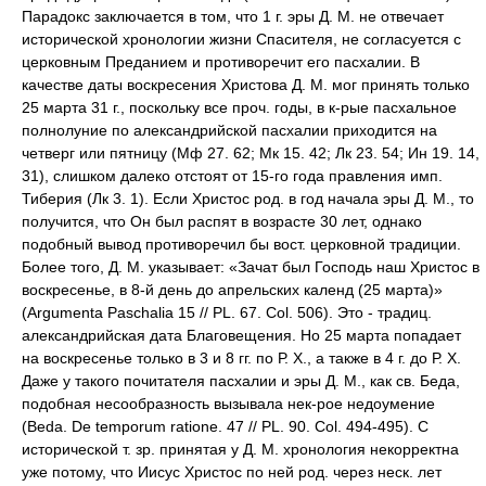
Парадокс заключается в том, что 1 г. эры Д. М. не отвечает
исторической хронологии жизни Спасителя, не согласуется с
церковным Преданием и противоречит его пасхалии. В
качестве даты воскресения Христова Д. М. мог принять только
25 марта 31 г., поскольку все проч. годы, в к-рые пасхальное
полнолуние по александрийской пасхалии приходится на
четверг или пятницу (Мф 27. 62; Мк 15. 42; Лк 23. 54; Ин 19. 14,
31), слишком далеко отстоят от 15-го года правления имп.
Тиберия (Лк 3. 1). Если Христос род. в год начала эры Д. М., то
получится, что Он был распят в возрасте 30 лет, однако
подобный вывод противоречил бы вост. церковной традиции.
Более того, Д. М. указывает: «Зачат был Господь наш Христос в
воскресенье, в 8-й день до апрельских календ (25 марта)»
(Argumenta Paschalia 15 // PL. 67. Col. 506). Это - традиц.
александрийская дата Благовещения. Но 25 марта попадает
на воскресенье только в 3 и 8 гг. по Р. Х., а также в 4 г. до Р. Х.
Даже у такого почитателя пасхалии и эры Д. М., как св. Беда,
подобная несообразность вызывала нек-рое недоумение
(Beda. De temporum ratione. 47 // PL. 90. Col. 494-495). С
исторической т. зр. принятая у Д. М. хронология некорректна
уже потому, что Иисус Христос по ней род. через неск. лет