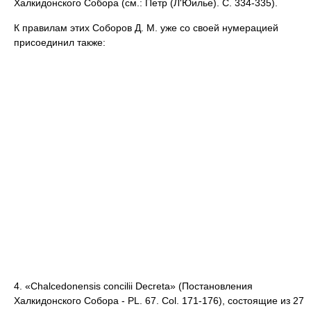
Халкидонского Собора (см.: Петр (Л'Юилье). С. 334-335).
К правилам этих Соборов Д. М. уже со своей нумерацией
присоединил также:
4. «Chalcedonensis concilii Decreta» (Постановления
Халкидонского Собора - PL. 67. Col. 171-176), состоящие из 27