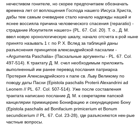
нечестивом гонителе, но скорее предпочитаем обозначать
времена лет от воплощения Господа нашего Иисуса Христа,
дабы тем самым очевиднее стало начало надежды нашей и
яснее воссияла причина человеческого спасения (reparatio) -
страдание Искупителя нашего» (PL. 67. Col. 20). Т. о., Д. М.
ввел новую хронологическую шкалу, начало отсчета к-рой ныне
принято называть 1 г. по Р. Х. Вслед за таблицей даны
разъяснения принципов александрийской пасхалии -
«Argumenta Paschalia» (Пасхальные аргументы - PL. 67. Col.
497-514). К трактату Д. М. счел необходимым приложить
выполненный им ранее перевод послания патриарха
Протерия Александрийского к папе св. Льву Великому по
поводу даты Пасхи (Epistola paschalis Proterii Alexandrini ad
Leonem // PL. 67. Col. 507-514). Уже после составления
трактата написано послание Д. М. к секретарям папской
канцелярии примицерию Бонифацию и секундицерию Бону
(Epistola paschalis ad Bonifacium primicerium et Bonum
secundicerium // PL. 67. Col. 23-28), где разъясняются нек-рые
частные вопросы.