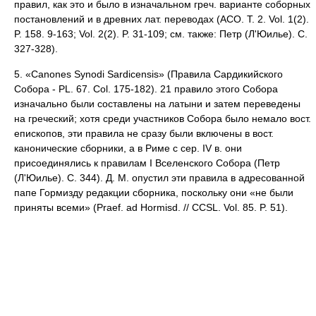
правил, как это и было в изначальном греч. варианте соборных
постановлений и в древних лат. переводах (ACO. T. 2. Vol. 1(2).
P. 158. 9-163; Vol. 2(2). P. 31-109; см. также: Петр (Л'Юилье). С.
327-328).
5. «Canones Synodi Sardicensis» (Правила Сардикийского
Собора - PL. 67. Col. 175-182). 21 правило этого Собора
изначально были составлены на латыни и затем переведены
на греческий; хотя среди участников Собора было немало вост.
епископов, эти правила не сразу были включены в вост.
канонические сборники, а в Риме с сер. IV в. они
присоединялись к правилам I Вселенского Собора (Петр
(Л'Юилье). С. 344). Д. М. опустил эти правила в адресованной
папе Гормизду редакции сборника, поскольку они «не были
приняты всеми» (Praef. ad Hormisd. // CCSL. Vol. 85. P. 51).