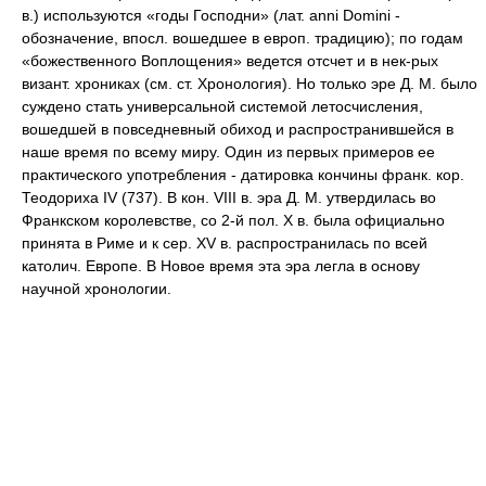
в.) используются «годы Господни» (лат. anni Domini -
обозначение, впосл. вошедшее в европ. традицию); по годам
«божественного Воплощения» ведется отсчет и в нек-рых
визант. хрониках (см. ст. Хронология). Но только эре Д. М. было
суждено стать универсальной системой летосчисления,
вошедшей в повседневный обиход и распространившейся в
наше время по всему миру. Один из первых примеров ее
практического употребления - датировка кончины франк. кор.
Теодориха IV (737). В кон. VIII в. эра Д. М. утвердилась во
Франкском королевстве, со 2-й пол. X в. была официально
принята в Риме и к сер. XV в. распространилась по всей
католич. Европе. В Новое время эта эра легла в основу
научной хронологии.