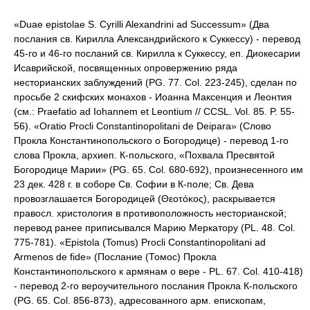
«Duae epistolae S. Cyrilli Alexandrini ad Successum» (Два
послания св. Кирилла Александрийского к Суккессу) - перевод
45-го и 46-го посланий св. Кирилла к Суккессу, еп. Диокесарии
Исаврийской, посвященных опровержению ряда
несторианских заблуждений (PG. 77. Col. 223-245), сделан по
просьбе 2 скифских монахов - Иоанна Максенция и Леонтия
(см.: Praefatio ad Iohannem et Leontium // CCSL. Vol. 85. P. 55-
56). «Oratio Procli Constantinopolitani de Deipara» (Слово
Прокла Константинопольского о Богородице) - перевод 1-го
слова Прокла, архиеп. К-польского, «Похвала Пресвятой
Богородице Марии» (PG. 65. Col. 680-692), произнесенного им
23 дек. 428 г. в соборе Св. Софии в К-поле; Св. Дева
провозглашается Богородицей (Θεοτόκος), раскрывается
правосл. христология в противоположность несторианской;
перевод ранее приписывался Марию Меркатору (PL. 48. Col.
775-781). «Epistola (Tomus) Procli Constantinopolitani ad
Armenos de fide» (Послание (Томос) Прокла
Константинопольского к армянам о вере - PL. 67. Col. 410-418)
- перевод 2-го вероучительного послания Прокла К-польского
(PG. 65. Col. 856-873), адресованного арм. епископам,