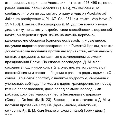
это произошло при папе Анастасии II, т. е. ок. 496-498 гг., но не
ранее кончины папы Геласия I († 496), так как сам Д. М.
сообщает, что он не застал этого папу в живых (Praefatio ad
Julianum presbyterum // PL. 67. Col. 231; см. также: Van Hove. P.
157-158). Вместе с Кассиодором Д. М. долгое время изучал
диалектику, но затем употребил свои способности в церковной
науке: он перевел с греч. языка на латынь церковно-
канонические сборники (canones ecclesiastici), к-рые впосл.
получили широкое распространение в Римской Церкви, а также
догматические послания против несторианства, жития нек-рых
святых и документы, связанные с вычислением времени
празднования Пасхи. По словам Кассиодора, Д. М. мог
сохранять подлинное христ. благочестие, не устраняясь от
светской жизни и частого общения с разного рода людьми: «Он
совмещал в себе простоту с великой мудростью, смирение с
ученостью, соблюдение меры с даром красноречия, ни перед
кем не превозносился, даже перед самыми последними
рабами, хотя был удостоен чести беседовать с царями»
(Cassiod. De inst. div. lit. 23). Вероятно, за эти качества Д. М. и
получил прозвание Exiguus (букв.- малый, ничтожный,
смиренный). Д. М. был близко знаком с папой Гормиздом (†