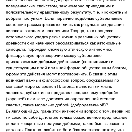
поведенческим свойством, закономерно приводящим к
положительному нравственному результату, т. е. к конкретным
добрым поступкам. Если первично подобные субъективные
состояния рассматриваются лишь как результат следования
человека законам и повелениям Творца, то в процессе
исторического упадка религ. жизни в различных обществах
древности они начинают рассматриваться как автономные
самоцели, порождая ключевую этическую антиномию,
фиксирующую противоречие между субъективно
признаваемыми добрыми действиями (состояниями) и
существующим в той или иной форме общественным благом,
к-рому эти действия могут противоречить. В связи с этим
возникает важный философский вопрос, обсуждаемый по
меньшей мере со времен Платона: является ли жизнь
человека, субъективно представляющаяся ему «доброй»
(хорошей) в смысле достижения определенной степени
счастья, также морально доброй (добродетельной)?
Выявляющий др. грань этой антиномии вопрос о том, первично
ли само по себе Д., или же только божественное предписание
делает конкретные поступки добрыми, также был выражен в
диалогах Платона: любят ли боги благочестивое потому, что