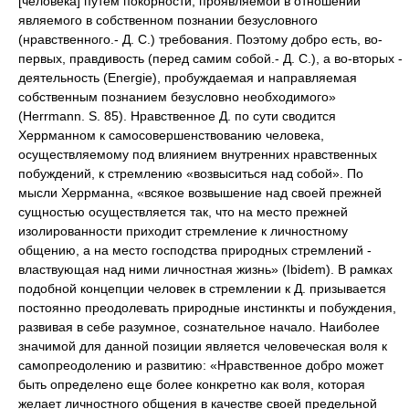
[человека] путем покорности, проявляемой в отношении
являемого в собственном познании безусловного
(нравственного.- Д. С.) требования. Поэтому добро есть, во-
первых, правдивость (перед самим собой.- Д. С.), а во-вторых -
деятельность (Energie), пробуждаемая и направляемая
собственным познанием безусловно необходимого»
(Herrmann. S. 85). Нравственное Д. по сути сводится
Херрманном к самосовершенствованию человека,
осуществляемому под влиянием внутренних нравственных
побуждений, к стремлению «возвыситься над собой». По
мысли Херрманна, «всякое возвышение над своей прежней
сущностью осуществляется так, что на место прежней
изолированности приходит стремление к личностному
общению, а на место господства природных стремлений -
властвующая над ними личностная жизнь» (Ibidem). В рамках
подобной концепции человек в стремлении к Д. призывается
постоянно преодолевать природные инстинкты и побуждения,
развивая в себе разумное, сознательное начало. Наиболее
значимой для данной позиции является человеческая воля к
самопреодолению и развитию: «Нравственное добро может
быть определено еще более конкретно как воля, которая
желает личностного общения в качестве своей предельной