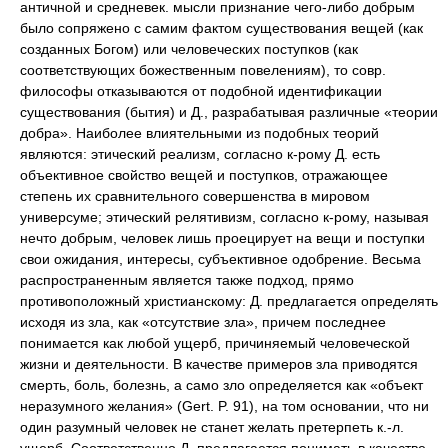
античной и средневек. мысли признание чего-либо добрым
было сопряжено с самим фактом существования вещей (как
созданных Богом) или человеческих поступков (как
соответствующих божественным повелениям), то совр.
философы отказываются от подобной идентификации
существования (бытия) и Д., разрабатывая различные «теории
добра». Наиболее влиятельными из подобных теорий
являются: этический реализм, согласно к-рому Д. есть
объективное свойство вещей и поступков, отражающее
степень их сравнительного совершенства в мировом
универсуме; этический релятивизм, согласно к-рому, называя
нечто добрым, человек лишь проецирует на вещи и поступки
свои ожидания, интересы, субъективное одобрение. Весьма
распространенным является также подход, прямо
противоположный христианскому: Д. предлагается определять
исходя из зла, как «отсутствие зла», причем последнее
понимается как любой ущерб, причиняемый человеческой
жизни и деятельности. В качестве примеров зла приводятся
смерть, боль, болезнь, а само зло определяется как «объект
неразумного желания» (Gert. P. 91), на том основании, что ни
один разумный человек не станет желать претерпеть к.-л.