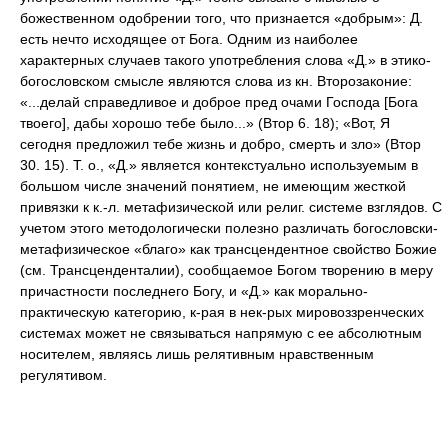
божественном одобрении того, что признается «добрым»: Д.
есть нечто исходящее от Бога. Одним из наиболее
характерных случаев такого употребления слова «Д.» в этико-
богословском смысле являются слова из кн. Второзаконие:
«...делай справедливое и доброе пред очами Господа [Бога
твоего], дабы хорошо тебе было...» (Втор 6. 18); «Вот, Я
сегодня предложил тебе жизнь и добро, смерть и зло» (Втор
30. 15). Т. о., «Д.» является контекстуально используемым в
большом числе значений понятием, не имеющим жесткой
привязки к к.-л. метафизической или религ. системе взглядов. С
учетом этого методологически полезно различать богословски-
метафизическое «благо» как трансцендентное свойство Божие
(см. Трансценденталии), сообщаемое Богом творению в меру
причастности последнего Богу, и «Д.» как морально-
практическую категорию, к-рая в нек-рых мировоззренческих
системах может не связываться напрямую с ее абсолютным
носителем, являясь лишь релятивным нравственным
регулятивом.