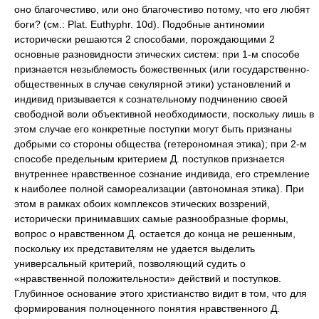
оно благочестиво, или оно благочестиво потому, что его любят
боги? (см.: Plat. Euthyphr. 10d). Подобные антиномии
исторически решаются 2 способами, порождающими 2
основные разновидности этических систем: при 1-м способе
признается незыблемость божественных (или государственно-
общественных в случае секулярной этики) установлений и
индивид призывается к сознательному подчинению своей
свободной воли объективной необходимости, поскольку лишь в
этом случае его конкретные поступки могут быть признаны
добрыми со стороны общества (гетерономная этика); при 2-м
способе предельным критерием Д. поступков признается
внутреннее нравственное сознание индивида, его стремление
к наиболее полной самореализации (автономная этика). При
этом в рамках обоих комплексов этических воззрений,
исторически принимавших самые разнообразные формы,
вопрос о нравственном Д. остается до конца не решенным,
поскольку их представителям не удается выделить
универсальный критерий, позволяющий судить о
«нравственной положительности» действий и поступков.
Глубинное основание этого христианство видит в том, что для
формирования полноценного понятия нравственного Д.