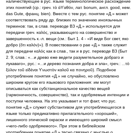
наличествующее в рус. языке терминологическое расхождение
этих понятий (ср.: греч. τὸ ἀϒαθόν, лат. bonum, англ. good, нем.
das Gute, франц. bien). Вместе с тем рус. понятие «Д.» может
соответствовать ряду др. близких по значению иноязычных
терминов: так, в слав. переводе ВЗ «Д.» используется для
передачи греч. καλός, указывающего на совершенство и
завершенность к.-л. вещи (см.: Быт 1. 4 - «И виде Бог свет, яко
добро (ὅτι καλόν)»). В повествовании о рае «Д.» также служит
для передачи καλός как в слав., так и в рус. переводе ВЗ (Быт
2. 9; слав.: «...и древо еже ведети разуметельное добраго и
лукаваго», рус.: «...и дерево познания добра и зла», греч.: ...τὸ
ξύλον τοῦ εἰδέναι ϒνωστὸν καλοῦ κα πονηροῦ). Подобное
употребление понятия «Д.» не случайно, но обусловлено
широким кругом его языкового приложения: им могут
описываться как субстанциональное качество вещей
(гармоничность, совершенство), так и одобряемые интенции и
поступки человека. На это указывает и тот факт, что рус.
понятие «Д.» служит субстантивом для употребляющегося в
языке только предикативно прилагательного «хороший»,
лишенного этической окраски и имеющего широкий смысл
«чего-либо одобряемого». При этом в библейском
употреблении понятие «Д.» тесно связано с мыслью о