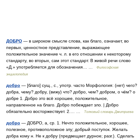
ДОБРО
— в широком смысле слова, как благо, означает, во
первых, ценностное представление, выражающее
положительное значение ч. л. в его отношении к некоторому
стандарту, во вторых, сам этот стандарт. В живой речи слово
«Д.» употребляется для обозначения… …
Философская
энциклопедия
добро
— [благо] сущ., с., употр. часто Морфология: (нет) чего?
добра, чему? добру, (вижу) что? добро, чем? добром, о чём? о
добре 1. Добро это всё хорошее, положительное,
направленное на благо. Добро побеждает зло. | Добро
обязательно восторжествует. 2.… …
Толковый словарь Дмитриева
добро
— ДОБРО, а, ср. 1. Нечто положительное, хорошее,
полезное, противоположное злу; добрый поступок. Желать
добра кому н. Не к добру (предвещает дурное; разг.). Сделать