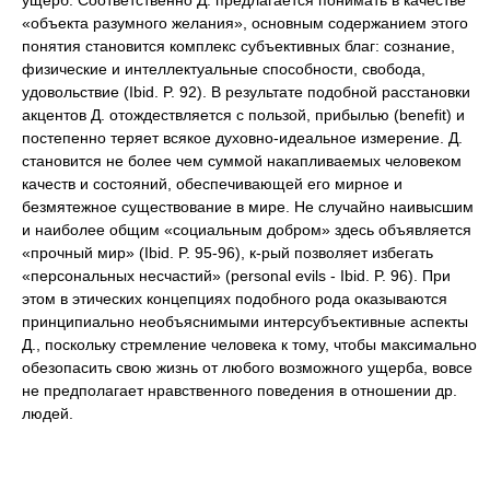
ущерб. Соответственно Д. предлагается понимать в качестве
«объекта разумного желания», основным содержанием этого
понятия становится комплекс субъективных благ: сознание,
физические и интеллектуальные способности, свобода,
удовольствие (Ibid. P. 92). В результате подобной расстановки
акцентов Д. отождествляется с пользой, прибылью (benefit) и
постепенно теряет всякое духовно-идеальное измерение. Д.
становится не более чем суммой накапливаемых человеком
качеств и состояний, обеспечивающей его мирное и
безмятежное существование в мире. Не случайно наивысшим
и наиболее общим «социальным добром» здесь объявляется
«прочный мир» (Ibid. P. 95-96), к-рый позволяет избегать
«персональных несчастий» (personal evils - Ibid. P. 96). При
этом в этических концепциях подобного рода оказываются
принципиально необъяснимыми интерсубъективные аспекты
Д., поскольку стремление человека к тому, чтобы максимально
обезопасить свою жизнь от любого возможного ущерба, вовсе
не предполагает нравственного поведения в отношении др.
людей.