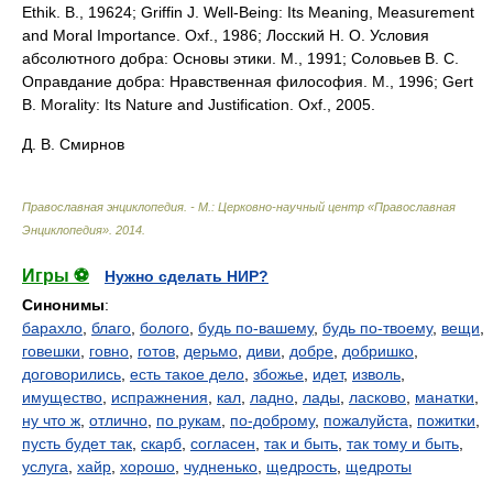
Ethik. B., 19624; Griffin J. Well-Being: Its Meaning, Measurement
and Moral Importance. Oxf., 1986; Лосский Н. О. Условия
абсолютного добра: Основы этики. М., 1991; Соловьев В. С.
Оправдание добра: Нравственная философия. М., 1996; Gert
B. Morality: Its Nature and Justification. Oxf., 2005.
Д. В. Смирнов
Православная энциклопедия. - М.: Церковно-научный центр «Православная
Энциклопедия»
.
2014
.
Игры ⚽
Нужно сделать НИР?
Синонимы
:
барахло
,
благо
,
болого
,
будь по-вашему
,
будь по-твоему
,
вещи
,
говешки
,
говно
,
готов
,
дерьмо
,
диви
,
добре
,
добришко
,
договорились
,
есть такое дело
,
збожье
,
идет
,
изволь
,
имущество
,
испражнения
,
кал
,
ладно
,
лады
,
ласково
,
манатки
,
ну что ж
,
отлично
,
по рукам
,
по-доброму
,
пожалуйста
,
пожитки
,
пусть будет так
,
скарб
,
согласен
,
так и быть
,
так тому и быть
,
услуга
,
хайр
,
хорошо
,
чудненько
,
щедрость
,
щедроты