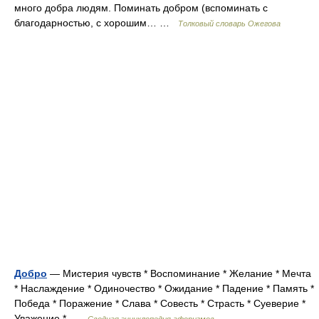
много добра людям. Поминать добром (вспоминать с
благодарностью, с хорошим… …
Толковый словарь Ожегова
Добро
— Мистерия чувств * Воспоминание * Желание * Мечта
* Наслаждение * Одиночество * Ожидание * Падение * Память *
Победа * Поражение * Слава * Совесть * Страсть * Суеверие *
Уважение * …