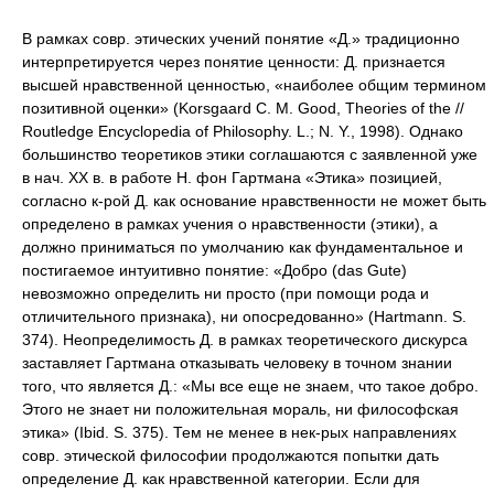
В рамках совр. этических учений понятие «Д.» традиционно
интерпретируется через понятие ценности: Д. признается
высшей нравственной ценностью, «наиболее общим термином
позитивной оценки» (Korsgaard C. M. Good, Theories of the //
Routledge Encyclopedia of Philosophy. L.; N. Y., 1998). Однако
большинство теоретиков этики соглашаются с заявленной уже
в нач. XX в. в работе Н. фон Гартмана «Этика» позицией,
согласно к-рой Д. как основание нравственности не может быть
определено в рамках учения о нравственности (этики), а
должно приниматься по умолчанию как фундаментальное и
постигаемое интуитивно понятие: «Добро (das Gute)
невозможно определить ни просто (при помощи рода и
отличительного признака), ни опосредованно» (Hartmann. S.
374). Неопределимость Д. в рамках теоретического дискурса
заставляет Гартмана отказывать человеку в точном знании
того, что является Д.: «Мы все еще не знаем, что такое добро.
Этого не знает ни положительная мораль, ни философская
этика» (Ibid. S. 375). Тем не менее в нек-рых направлениях
совр. этической философии продолжаются попытки дать
определение Д. как нравственной категории. Если для