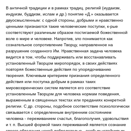
В античной традиции и в рамках традиц. религий (иудаизм,
индуизм, буддизм, ислам и др.) понятие «Д.» оказывается
двуосмысленным: с одной стороны, добрыми и нравственно
ценными признаются такие человеческие поступки, к-рые
соответствуют различным образом постигаемой божественной
воле о мире и человеке. Напротив, зло понимается как
сознательное сопротивление Творцу, направленное на
разрушение созданного Им. Нравственная задача человека
видится в том, чтобы поддерживать или восстанавливать
установленный Творцом миропорядок, в своих действиях
повторяя божественные действия по упорядочиванию
творения. Ключевым критерием признания определенного
действия или поступка добрым в рамках таких
мировоззренческих систем является его соответствие
установленным Творцом для человека нормам поведения,
выраженным в священных текстах или преданиях конкретной
религии. С др. стороны, подобное соответствие психологически
связывается с определенным внутренним состоянием
человека - переживанием счастья, благополучия, удовольствия
и т. п. Высшей формой таких переживаний является сознание
своего обладания некой добродетелью - особым устойчивым