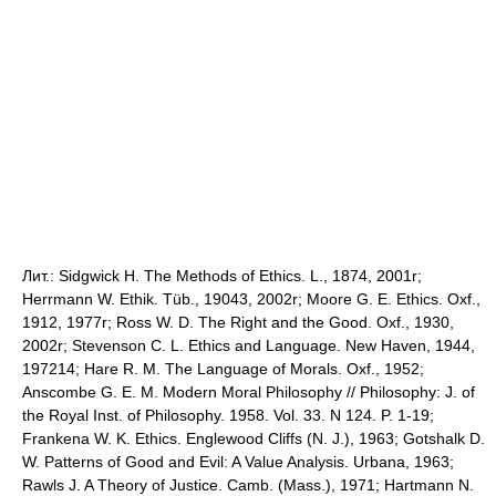
Лит.: Sidgwick H. The Methods of Ethics. L., 1874, 2001r;
Herrmann W. Ethik. Tüb., 19043, 2002r; Moore G. E. Ethics. Oxf.,
1912, 1977r; Ross W. D. The Right and the Good. Oxf., 1930,
2002r; Stevenson C. L. Ethics and Language. New Haven, 1944,
197214; Hare R. M. The Language of Morals. Oxf., 1952;
Anscombe G. E. M. Modern Moral Philosophy // Philosophy: J. of
the Royal Inst. of Philosophy. 1958. Vol. 33. N 124. P. 1-19;
Frankena W. K. Ethics. Englewood Cliffs (N. J.), 1963; Gotshalk D.
W. Patterns of Good and Evil: A Value Analysis. Urbana, 1963;
Rawls J. A Theory of Justice. Camb. (Mass.), 1971; Hartmann N.