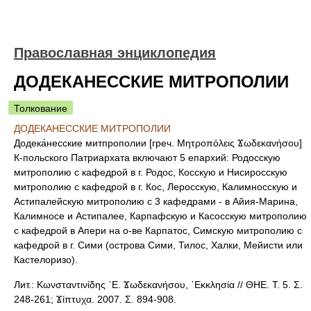
Православная энциклопедия
ДОДЕКАНЕССКИЕ МИТРОПОЛИИ
Толкование
ДОДЕКАНЕССКИЕ МИТРОПОЛИИ
Додека́несские митпрополии [греч. Μητροπόλεις Ϫωδεκανήσου]
К-польского Патриархата включают 5 епархий: Родосскую
митрополию с кафедрой в г. Родос, Косскую и Нисиросскую
митрополию с кафедрой в г. Кос, Леросскую, Калимносскую и
Астипалейскую митрополию с 3 кафедрами - в Айия-Марина,
Калимносе и Астипалее, Карпафскую и Касосскую митрополию
с кафедрой в Апери на о-ве Карпатос, Симскую митрополию с
кафедрой в г. Сими (острова Сими, Тилос, Халки, Мейисти или
Кастелоризо).
Лит.: Κωνσταντινίδης ᾿Ε. Ϫωδεκανήσου, ᾿Εκκλησία // ΘΗΕ. Τ. 5. Σ.
248-261; Ϫίπτυχα. 2007. Σ. 894-908.