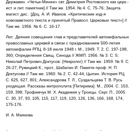
Державин. «Четьи-Минеи» свт. Димитрия Ростовского как церк.-
ист. и лит. памятник] // Там же. 1954. № 4. С. 75-76; Защита
магист. дис.: [Доц. А. И. Иванов. «Критические изд-я
новозаветного текста и принятый Правосл. Церковью текст»] //
Там же. 1956. № 6. С. 16-17.
Лит.: Деяния совещания глав и представителей автокефальных
православных церквей в связи с празднованием 500-летия
автокефалии РПЦ. 8-18 июля 1948 г. М., 1949. Т. 2. С. 197-198,
360; Определения Свящ. Синода // ЖМП. 1956. № 3. С. 5;
Николай Петрович Доктусов: (Некролог) // Там же. 1959. № 9. С.
26-27; Ружицкий К., прот., Шабатин И. Памяти проф. Н. П.
Доктусова // Там же. 1960. № 2. С. 42-44; Цыпин. История РЦ.
С. 625, 627, 801; Александрова Т. Л., Суздальцева Т. В. Русь
уходящая: Рассказы митрополита [Питирима]. М., 2004. С. 153,
159, 398; Трофимчук М. Х. Академия у Троицы. Серг. П., 2005.
С. 30, 37, 93, 105, 115, 117, 119, 120, 126, 136, 166, 168, 174,
175-176.
И. А. Маякова