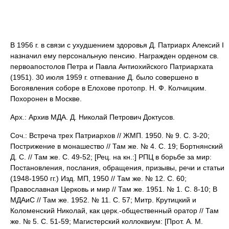
В 1956 г. в связи с ухудшением здоровья Д. Патриарх Алексий I
назначил ему персональную пенсию. Награжден орденом св.
первоапостолов Петра и Павла Антиохийского Патриархата
(1951). 30 июля 1959 г. отпевание Д. было совершено в
Богоявления соборе в Елохове протопр. Н. Ф. Колчицким.
Похоронен в Москве.
Арх.: Архив МДА. Д. Николай Петрович Доктусов.
Соч.: Встреча трех Патриархов // ЖМП. 1950. № 9. С. 3-20;
Пострижение в монашество // Там же. № 4. С. 19; Бортнянский
Д. С. // Там же. С. 49-52; [Рец. на кн.:] РПЦ в борьбе за мир:
Постановления, послания, обращения, призывы, речи и статьи
(1948-1950 гг.) Изд. МП, 1950 // Там же. № 12. С. 60;
Православная Церковь и мир // Там же. 1951. № 1. С. 8-10; В
МДАиС // Там же. 1952. № 11. С. 57; Митр. Крутицкий и
Коломенский Николай, как церк.-общественный оратор // Там
же. № 5. С. 51-59; Магистерский коллоквиум: [Прот. А. М.