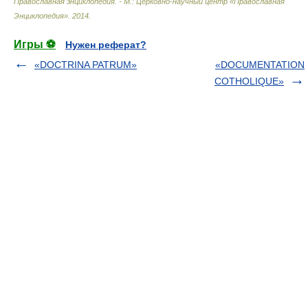
Православная энциклопедия. - М.: Церковно-научный центр «Православная
Энциклопедия»
.
2014
.
Игры ⚽
Нужен реферат?
«DOCTRINA PATRUM»
«DOCUMENTATION
COTHOLIQUE»