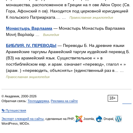
монашества, расположенное в Греции на п ове Айон Орос (Св.
Гора, Афонский п ов). Находится под церковной юрисдикцией
К польского Патриархата.… …
Православная энциклопедия
Монастырь Варлаама
— Монастырь Монастырь Варлаама
Μονή Βαρλαάμ …
Википедия
БИБЛИЯ. IV. ПЕРЕВОДЫ
— Переводы Б. На древние языки
Арамейские таргумы Арамейский таргум иудейский перевод Б.
(ВЗ) на арамейский язык. Существительное « » в
постбиблейском евр. и арам. означает «перевод», глагол « »
(арам. ) «переводить, объяснять» (единственный раз в… …
Православная энциклопедия
© Академик, 2000-2026
18+
Обратная связь:
Техподдержка
,
Реклама на сайте
👣 Путешествия
Экспорт словарей на сайты
, сделанные на PHP,
Joomla,
Drupal,
WordPress, MODx.