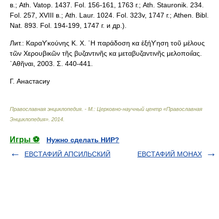
в.; Ath. Vatop. 1437. Fol. 156-161, 1763 г.; Ath. Stauronik. 234.
Fol. 257, XVIII в.; Ath. Laur. 1024. Fol. 323v, 1747 г.; Athen. Bibl.
Nat. 893. Fol. 194-199, 1747 г. и др.).
Лит.: Καραϒκούνης Κ. Χ. ῾Η παράδοση κα ἐξήϒηση τοῦ μέλους
τῶν Χερουβικῶν τῆς βυζαντινῆς κα μεταβυζαντινῆς μελοποιΐας.
᾿Αθῆναι, 2003. Σ. 440-441.
Г. Анастасиу
Православная энциклопедия. - М.: Церковно-научный центр «Православная
Энциклопедия»
.
2014
.
Игры ⚽
Нужно сделать НИР?
ЕВСТАФИЙ АПСИЛЬСКИЙ
ЕВСТАФИЙ МОНАХ