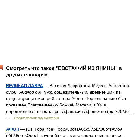
Смотреть что такое "ЕВСТАФИЙ ИЗ ЯНИНЫ" в
других словарях:
ВЕЛИКАЯ ЛАВРА
— Великая Лавра[греч. Μεγίστη Λαύρα τοῦ
ἁγίου ᾿Αθανασίου], муж. общежительный, древнейший из
существующих мон рей на горе Афон. Первоначально был
посвящен Благовещению Божией Матери, в XV в.
переименован в честь прп. Афанасия Афонского (ок. 925/30…
…
Православная энциклопедия
АФОН
— [Св. Гора; греч. ̀ρδβλθυοτεΑθως, ̀λδβλθυοτεΑγιον
̀ρδβλθυοτεΟρος], крупнейшее в мире средоточие правосл.