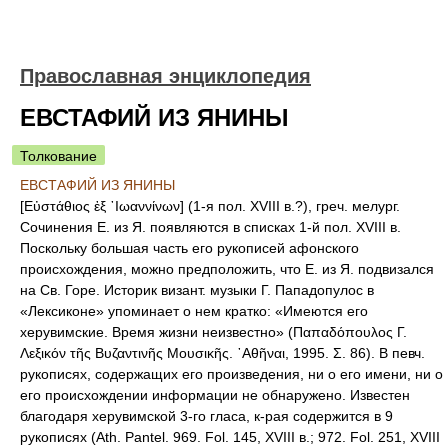
Православная энциклопедия
ЕВСТАФИЙ ИЗ ЯНИНЫ
Толкование
ЕВСТАФИЙ ИЗ ЯНИНЫ
[Εὐστάθιος ἐξ ᾿Ιωαννίνων] (1-я пол. XVIII в.?), греч. мелург.
Сочинения Е. из Я. появляются в списках 1-й пол. XVIII в.
Поскольку большая часть его рукописей афонского
происхождения, можно предположить, что Е. из Я. подвизался
на Св. Горе. Историк визант. музыки Г. Пападопулос в
«Лексиконе» упоминает о нем кратко: «Имеются его
херувимские. Время жизни неизвестно» (Παπαδόπουλος Γ.
Λεξικόν τῆς Βυζαντινῆς Μουσικῆς. ᾿Αθῆναι, 1995. Σ. 86). В певч.
рукописях, содержащих его произведения, ни о его имени, ни о
его происхождении информации не обнаружено. Известен
благодаря херувимской 3-го гласа, к-рая содержится в 9
рукописях (Ath. Pantel. 969. Fol. 145, XVIII в.; 972. Fol. 251, XVIII