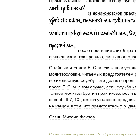
Промежуточные
12
поклонов
в
совр
.
рус
.
т
(
в
дониконовской
практ
после
прочтения
этих
6
крат
священником
,
как
правило
,
лишь
вполголо
С
тайным
чтением
Е
.
С
.
м
.
связано
и
устан
молитвословий
,
читаемых
предстоятелем
великопостную
службу
-
это
делает
чередн
после
Е
.
С
.
м
.
в
том
случае
,
если
служба
и
тайной
молитвы
братии
практиковалось
и
coenob
.
II
7
,
10
);
смысл
уставного
предпис
не
чтецом
в
том
,
что
предстоятель
т
.
о
.
дае
Свящ
.
Михаил
Желтов
Православная
энциклопедия
. -
М
.
:
Церковно
-
научный
ц