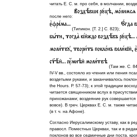
читать
Е
.
С
.
м
.
про
себя
,
в
молчании
,
возд
после
него:
(
Типикон
. [
Т
.
2
.]
С
.
823
);
(
Там
же
.
С
.
8
IV
-
V
вв
.,
состояло
из
чтения
или
пения
пса
воздетыми
руками
,
и
заканчивалось
покло
the
Hours
.
P
.
57
-
73
);
к
этой
традиции
восхо
читается
священником
вслух
в
присутстви
прихожанами
;
воздеяние
рук
совершается
вовсе
).
В
греч
.
Церквах
Е
.
С
.
м
.
также
чита
(
в
т
.
ч
.
на
Афоне
).
Согласно
Иерусалимскому
уставу
,
как
в
ре
правосл
.
Поместных
Церквах
,
так
и
в
реда
поклонов
во
все
седмичные
дни
поста
,
кро