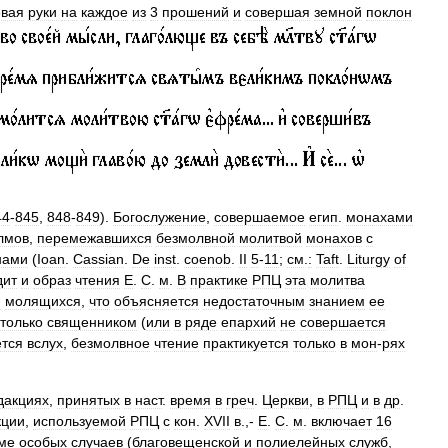
евая
руки
на
каждое
из
3
прошений
и
совершая
земной
поклон
44
-
845
,
848
-
849
).
Богослужение
,
совершаемое
егип
.
монахами
лмов
,
перемежавшихся
безмолвной
молитвой
монахов
с
нами
(
Ioan
.
Cassian
.
De
inst
.
coenob
.
II
5
-
11
;
см
.
:
Taft
.
Liturgy
of
дит
и
образ
чтения
Е
.
С
.
м
.
В
практике
РПЦ
эта
молитва
и
молящихся
,
что
объясняется
недостаточным
знанием
ее
только
священником
(
или
в
ряде
епархий
не
совершается
ется
вслух
,
безмолвное
чтение
практикуется
только
в
мон
-
рях
дакциях
,
принятых
в
наст
.
время
в
греч
.
Церкви
,
в
РПЦ
и
в
др
.
кции
,
используемой
РПЦ
с
кон
.
XVII
в
.,-
Е
.
С
.
м
.
включает
16
ме
особых
случаев
(
благовещенской
и
полиелейных
служб
,