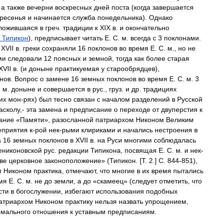
,
а
также
вечерни
воскресных
дней
поста
(
когда
завершается
кресенья
и
начинается
служба
понедельника
).
Однако
ложившаяся
в
греч
.
традиции
к
XIX
в
.
и
окончательно
Типикон
),
предписывает
читать
Е
.
С
.
м
.
всегда
с
3
поклонами
.
XVII
в
.
греки
сохраняли
16
поклонов
во
время
Е
.
С
.
м
.,
но
не
ми
следовали
12
поясных
и
земной
,
тогда
как
более
старая
XVII
в
. (
и
доныне
практикуемая
у
старообрядцев
),
нов
.
Вопрос
о
замене
16
земных
поклонов
во
время
Е
.
С
.
м
.
3
.
м
.
доныне
и
совершается
в
рус
.,
груз
.
и
др
.
традициях
их
мон
-
рях
)
был
тесно
связан
с
началом
разделений
в
Русской
асколу
,-
эта
замена
и
предписание
о
переходе
от
двуперстия
к
ание
«
Памяти
»,
разосланной
патриархом
Никоном
Великим
еприятия
к
-
рой
нек
-
рыми
клириками
и
начались
нестроения
в
а
16
земных
поклонов
в
XVII
в
.
на
Руси
многими
соблюдалась
ениконовской
рус
.
редакции
Типикона
,
посвящая
Е
.
С
.
м
.
и
нек
-
ве
церковное
законоположение
» (
Типикон
. [
Т
.
2
.]
С
.
844
-
851
),
м
Никоном
практика
,
отмечают
,
что
многие
в
их
время
пытались
мя
Е
.
С
.
м
.
не
до
земли
,
а
до
«
скамеец
» (
следует
отметить
,
что
сти
в
богослужении
,
избегают
использования
подобных
атриархом
Никоном
практику
нельзя
назвать
упрощением
,
мального
отношения
к
уставным
предписаниям
.