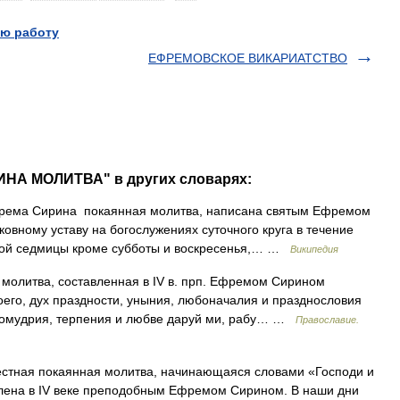
ю работу
ЕФРЕМОВСКОЕ ВИКАРИАТСТВО
ИНА МОЛИТВА" в других словарях:
ема Сирина покаянная молитва, написана святым Ефремом
овному уставу на богослужениях суточного круга в течение
тной седмицы кроме субботы и воскресенья,… …
Википедия
олитва, составленная в IV в. прп. Ефремом Сирином
оего, дух праздности, уныния, любоначалия и празднословия
номудрия, терпения и любве даруй ми, рабу… …
Православие.
тная покаянная молитва, начинающаяся словами «Господи и
влена в IV веке преподобным Ефремом Сирином. В наши дни