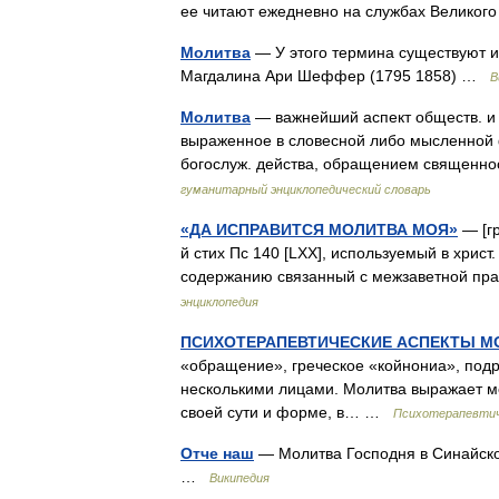
ее читают ежедневно на службах Велико
Молитва
— У этого термина существуют и
Магдалина Ари Шеффер (1795 1858) …
В
Молитва
— важнейший аспект обществ. и ч
выраженное в словесной либо мысленной 
богослуж. действа, обращением священн
гуманитарный энциклопедический словарь
«ДА ИСПРАВИТСЯ МОЛИТВА МОЯ»
— [гр
й стих Пс 140 [LXX], используемый в христ
содержанию связанный с межзаветной п
энциклопедия
ПСИХОТЕРАПЕВТИЧЕСКИЕ АСПЕКТЫ 
«обращение», греческое «койнониа», под
несколькими лицами. Молитва выражает м
своей сути и форме, в… …
Психотерапевтич
Отче наш
— Молитва Господня в Синайском 
…
Википедия