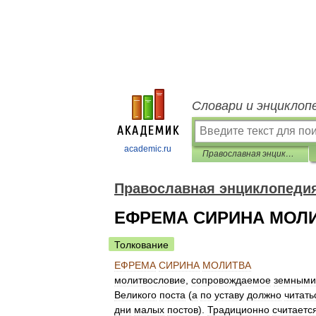
Словари и энциклоп
academic.ru
Православная энциклопедия
Православная энциклопеди
ЕФРЕМА СИРИНА МОЛ
Толкование
ЕФРЕМА
СИРИНА
МОЛИТВА
молитвословие
,
сопровождаемое
земными
Великого
поста
(
а
по
уставу
должно
читать
дни
малых
постов
).
Традиционно
считаетс