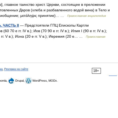
α], главное таинство христ. Церкви, состоящее в преложении
товленных Даров (хлеба и разбавленного водой вина) в Тело и
приобщение; μετάληψις принятие)… …
Православная энциклопедия
 ЧАСТЬ II
— Предстоятели ГПЦ Епископы Картли
(60 70 е гг. IV в.); Иов (70 90 е гг. IV в.); Илия I (90 е гг. IV в.);
е гг. V в.); Иона (20 е гг. V в.); Иеремия (20 е… …
Православная
ка
,
Реклама на сайте
18+
omla,
Drupal,
WordPress, MODx.