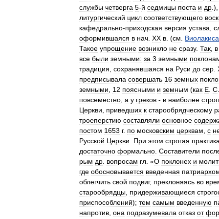
службы
четверга
5
-
й
седмицы
поста
и
др
.)
литургический
цикл
соответствующего
вос
кафедрально
-
приходская
версия
устава
,
с
оформившаяся
в
нач
.
XX
в
. (
см
.
Виолакиса
Такое
упрощение
возникло
не
сразу
.
Так
,
в
все
были
земными:
за
3
земными
поклона
традиция
,
сохранявшаяся
на
Руси
до
сер
.
предписывала
совершать
16
земных
покло
земными
,
12
поясными
и
земным
(
как
Е
.
С
повсеместно
,
а
у
греков
-
в
наиболее
строг
Церкви
,
приведших
к
старообрядческому
р
троеперстию
составляли
основное
содерж
постом
1653
г
.
по
московским
церквам
,
с
н
Русской
Церкви
.
При
этом
строгая
практик
достаточно
формально
.
Составители
посл
рым
др
.
вопросам
гл
. «
О
поклонех
и
молит
где
обосновывается
введенная
патриархо
облегчить
свой
подвиг
,
преклоняясь
во
вре
старообрядцы
,
придерживающиеся
строго
приспособлений
);
тем
самым
введенную
п
напротив
,
она
подразумевала
отказ
от
фор