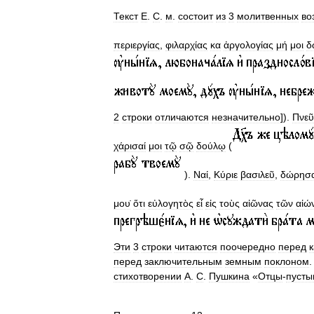
Текст
Е
.
С
.
м
.
состоит
из
3
молитвенных
во
περιεργίας
,
φιλαρχίας
κα
ἀργολογίας
μή
μοι
δ
2
строки
отличаются
незначительно
]).
Πνε
χάρισαί
μοι
τῷ
σῷ
δούλῳ
(
).
Ναί
,
Κύριε
βασιλεῦ
,
δώρησα
μου̇
ὅτι
εὐλογητὸς
εἶ
εἰς
τοὺς
αἰῶνας
τῶν
αἰώ
Эти
3
строки
читаются
поочередно
перед
перед
заключительным
земным
поклоном
стихотворении
А
.
С
.
Пушкина
«
Отцы
-
пусты