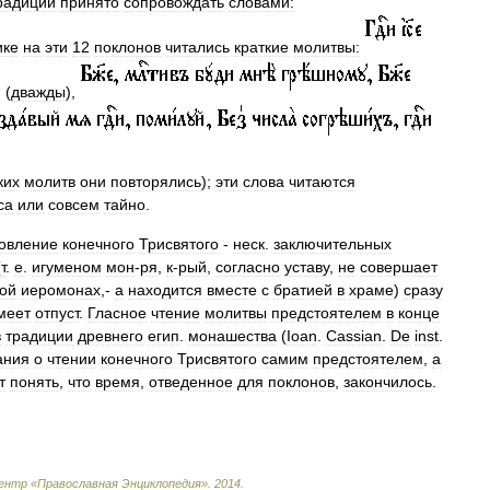
радиции
принято
сопровождать
словами:
ике
на
эти
12
поклонов
читались
краткие
молитвы:
(
дважды
),
ких
молитв
они
повторялись
);
эти
слова
читаются
са
или
совсем
тайно
.
овление
конечного
Трисвятого
-
неск
.
заключительных
(
т
.
е
.
игуменом
мон
-
ря
,
к
-
рый
,
согласно
уставу
,
не
совершает
ой
иеромонах
,-
а
находится
вместе
с
братией
в
храме
)
сразу
меет
отпуст
.
Гласное
чтение
молитвы
предстоятелем
в
конце
в
традиции
древнего
егип
.
монашества
(
Ioan
.
Cassian
.
De
inst
.
ания
о
чтении
конечного
Трисвятого
самим
предстоятелем
,
а
т
понять
,
что
время
,
отведенное
для
поклонов
,
закончилось
.
ентр
«
Православная
Энциклопедия
»
.
2014
.