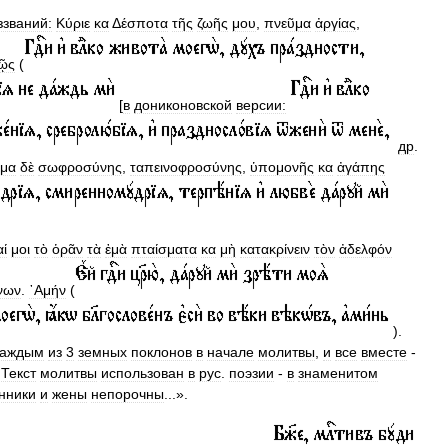
ззваний:
Κύριε
κα
Δ
έσποτα
τῆς
ζωῆς
μου
,
πνεῦμα
ἀργίας
,
ῷς
(
[
в
дониконовской
версии:
др
.
ῦμα
δὲ
σωφροσύνης
,
ταπεινοφροσύνης
,
ὑπομονῆς
κα
ἀγάπης
ί
μοι
τὸ
ὁρᾶν
τὰ
ἐμὰ
πταίσματα
κα
μὴ
κατακρίνειν
τὸν
ἀδελφόν
νων
.
᾿Αμήν
(
).
каждым
из
3
земных
поклонов
в
начале
молитвы
,
и
все
вместе
-
.
Текст
молитвы
использован
в
рус
.
поэзии
-
в
знаменитом
нники
и
жены
непорочны
...».