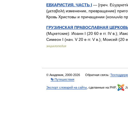
ЕВХАРИСТИЯ. ЧАСТЬ I
— [греч. Εὐχαριστί
(μεταβολή изменение, превращение) приго
Кровь Христовы и причащении (κοινωνία 
ГРУЗИНСКАЯ ПРАВОСЛАВНАЯ ЦЕРКОВЬ.
(Мцхетские): Иоанн I (20 60 е гг. IV в.); Иаков 
Симеон I (нач. V 20 е гг. V в.); Моисей (20 
энциклопедия
© Академик, 2000-2026
Обратная связь:
Техподдерж
👣 Путешествия
Экспорт словарей на сайты
, сделанные на PHP,
Jo