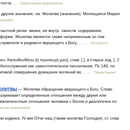
го поста …
Православная энциклопедия
 другие значения, см. Молитва (значения). Молящаяся Мария
икипедия
астной религ. жизни, ее внутр. таинств. содержание,
форме. Молитва является также непременным эл том
ослужителя и рядового верующего к Богу,… …
Российский
еч. Κατευθυνθήτω [ἡ προσευχή μου]; слав. [ ], в старых изд. ], 2
. богослужении как самостоятельное песнопение. Пс 140, по
рактикой совершения домашних молений во… …
Православная
МОЛИТВЫ
— Молитва обращение верующего к Богу. Слово
разумевает определенные отношения между двумя или
ежличностные отношения человека с Богом и диалогична по
еская энциклопедия
кодексе, IV век Отче наш (также молитва Господня; ст. слав