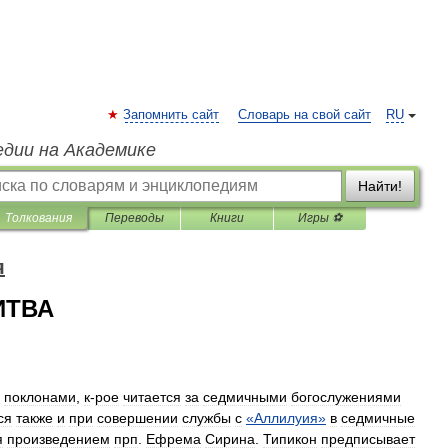
Запомнить сайт
Словарь на свой сайт
RU
едии на Академике
Найти!
Толкования
Переводы
Книги
Игры ⚽
я
ИТВА
поклонами
,
к
-
рое
читается
за
седмичными
богослужениями
ся
также
и
при
совершении
службы
с
«
Аллилуия
»
в
седмичные
я
произведением
прп
.
Ефрема
Сирина
.
Типикон
предписывает