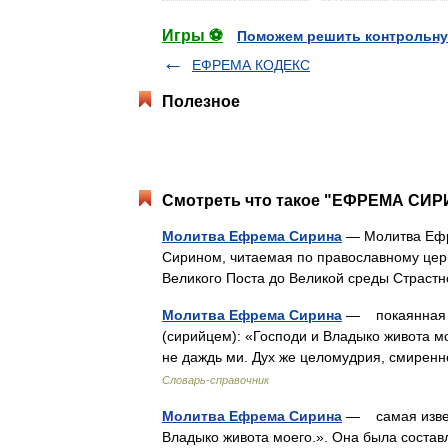
Игры ⚽
Поможем решить контрольну
ЕФРЕМА КОДЕКС
Полезное
Смотреть что такое "ЕФРЕМА СИР
Молитва Ефрема Сирина
— Молитва Ефр
Сирином, читаемая по православному церк
Великого Поста до Великой среды Страс
Молитва Ефрема Сирина
— покаянная м
(сирийцем): «Господи и Владыко живота м
не даждь ми. Дух же целомудрия, смирен
Словарь-справочник
Молитва Ефрема Сирина
— самая извес
Владыко живота моего.». Она была соста