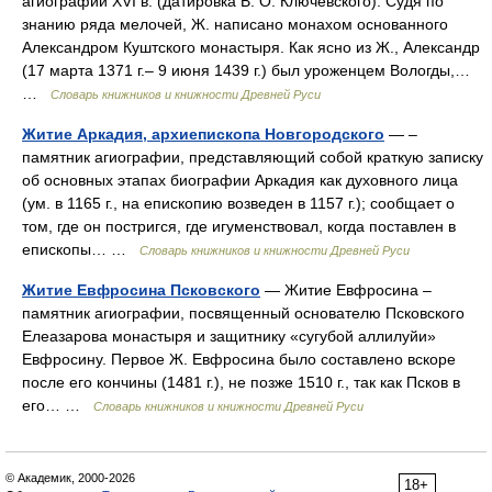
агиографии XVI в. (датировка В. О. Ключевского). Судя по
знанию ряда мелочей, Ж. написано монахом основанного
Александром Куштского монастыря. Как ясно из Ж., Александр
(17 марта 1371 г.– 9 июня 1439 г.) был уроженцем Вологды,…
…
Словарь книжников и книжности Древней Руси
Житие Аркадия, архиепископа Новгородского
— –
памятник агиографии, представляющий собой краткую записку
об основных этапах биографии Аркадия как духовного лица
(ум. в 1165 г., на епископию возведен в 1157 г.); сообщает о
том, где он постригся, где игуменствовал, когда поставлен в
епископы… …
Словарь книжников и книжности Древней Руси
Житие Евфросина Псковского
— Житие Евфросина –
памятник агиографии, посвященный основателю Псковского
Елеазарова монастыря и защитнику «сугубой аллилуйи»
Евфросину. Первое Ж. Евфросина было составлено вскоре
после его кончины (1481 г.), не позже 1510 г., так как Псков в
его… …
Словарь книжников и книжности Древней Руси
© Академик, 2000-2026
18+