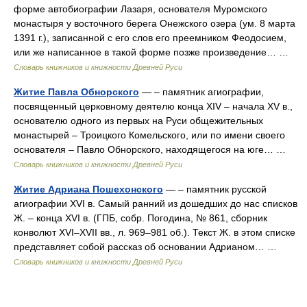
форме автобиографии Лазаря, основателя Муромского
монастыря у восточного берега Онежского озера (ум. 8 марта
1391 г.), записанной с его слов его преемником Феодосием,
или же написанное в такой форме позже произведение… …
Словарь книжников и книжности Древней Руси
Житие Павла Обнорского
— – памятник агиографии,
посвященный церковному деятелю конца XIV – начала XV в.,
основателю одного из первых на Руси общежительных
монастырей – Троицкого Комельского, или по имени своего
основателя – Павло Обнорского, находящегося на юге… …
Словарь книжников и книжности Древней Руси
Житие Адриана Пошехонского
— – памятник русской
агиографии XVI в. Самый ранний из дошедших до нас списков
Ж. – конца XVI в. (ГПБ, собр. Погодина, № 861, сборник
конволют XVI–XVII вв., л. 969–981 об.). Текст Ж. в этом списке
представляет собой рассказ об основании Адрианом… …
Словарь книжников и книжности Древней Руси