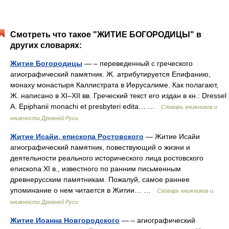
Смотреть что такое "ЖИТИЕ БОГОРОДИЦЫ" в
других словарях:
Житие Богородицы
— – переведенный с греческого
агиографический памятник. Ж. атрибутируется Епифанию,
монаху монастыря Каллистрата в Иерусалиме. Как полагают,
Ж. написано в XI–XII вв. Греческий текст его издан в кн.: Dressel
A. Epiphanii monachi et presbyteri edita… …
Словарь книжников и
книжности Древней Руси
Житие Исайи, епископа Ростовского
— Житие Исайи
агиографический памятник, повествующий о жизни и
деятельности реального исторического лица ростовского
епископа XI в., известного по ранним письменным
древнерусским памятникам. Пожалуй, самое раннее
упоминание о нем читается в Житии… …
Словарь книжников и
книжности Древней Руси
Житие Иоанна Новгородского
— – агиографический