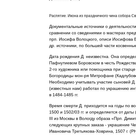
Распятие
.
Икона
из
праздничного
чина
собора
Св
Документальные
источники
о
деятельност
сравнении
со
сведениями
о
мастерах
пре
прп
.
Иосифа
Волоцкого
,
описи
Иосифова
др
.
источники
,
по
большей
части
косвенны
Дата
рождения
Д
.
неизвестна
.
Она
опреде
Пафнутиевом
Боровском
в
честь
Рождеств
2
-
го
художника
или
помощника
при
старце
Богородицы
мон
-
ря
Митрофане
(
Кадлубов
Необходимо
учитывать
участие
сыновей
Д
(
известных
нам
)
работах
по
украшению
ин
в
1484
-
1485
гг
.
Время
смерти
Д
.
приходится
на
годы
по
во
1500
и
1502
/
03
гг
.
и
определяется
от
даты
III
из
Москвы
в
Вологду
образа
«
Прп
.
Дими
следующих
крупных
заказа
-
украшение
Че
Ивановича
Третьякова
-
Ховрина
,
1507
г
. (
Р