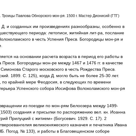
.
Троицы
Павлова
Обнорского
мон
-
ря
.
1500
г
.
Мастер
Дионисий
(
ГТГ
)
и
Д
.
и
созданных
им
произведениях
разнообразны
,
особенно
в
дшествующего
периода:
летописи
,
житийная
лит
-
ра
,
послание
Волоколамского
в
честь
Успения
Пресв
.
Богородицы
мон
-
ря
и
е
.
ляется
на
основании
расчета
возраста
в
период
его
работы
в
а
Пресв
.
Богородицы
мон
-
ре
между
1467
и
1476
гг
.
в
качестве
Симонова
Старого
московского
в
честь
Рождества
Пресв
.
ский
.
1899
.
С
.
125
),
когда
Д
.
могло
быть
не
более
25
-
30
лет
.
.,
по
крайней
мере
Феодосия
,
в
следующих
по
времени
терьера
Успенского
собора
Иосифова
Волоколамского
мон
-
ря
звращении
из
поездки
по
мон
-
рям
Белоозера
между
1499
-
(
1503
)
создания
и
присылки
по
распоряжению
вел
.
кн
.
Иоанна
трий
Прилуцкий
с
житием
» (
Богусевич
.
1929
.
С
.
17
).
2
твероевангелия
великокняжеского
казначея
и
печатника
Ивана
НБ
.
Погод
. №
133
),
и
работы
в
Благовещенском
соборе