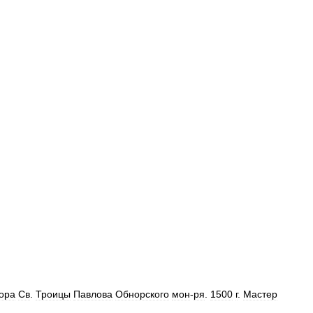
ора
Св
.
Троицы
Павлова
Обнорского
мон
-
ря
.
1500
г
.
Мастер