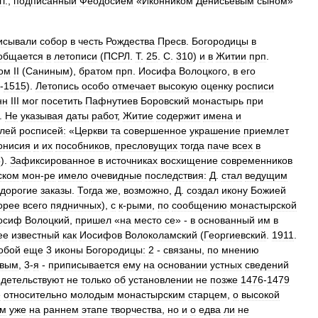
гг
.,
подписанный
Феодосием
«
Иконником
Денисьевым
сыном
»
исывали
собор
в
честь
Рождества
Пресв
.
Богородицы
в
общается
в
летописи
(
ПСРЛ
.
Т
.
25
.
С
.
310
)
и
в
Житии
прп
.
ом
II
(
Саниным
),
братом
прп
.
Иосифа
Волоцкого
,
в
его
-
1515
).
Летопись
особо
отмечает
высокую
оценку
росписи
нн
III
мог
посетить
Пафнутиев
Боровский
монастырь
при
).
Не
указывая
даты
работ
,
Житие
содержит
имена
и
лей
росписей:
«
Церкви
та
совершенное
украшение
приемлет
онисия
и
их
пособников
,
пресловущих
тогда
паче
всех
в
5
).
Зафиксированное
в
источниках
восхищение
современников
ском
мон
-
ре
имело
очевидные
последствия:
Д
.
стал
ведущим
дорогие
заказы
.
Тогда
же
,
возможно
,
Д
.
создал
икону
Божией
орее
всего
пядничных
),
с
к
-
рыми
,
по
сообщению
монастырской
осиф
Волоцкий
,
пришел
«
на
место
се
» -
в
основанный
им
в
ее
известный
как
Иосифов
Волоколамский
(
Георгиевский
.
1911
.
обой
еще
3
иконы
Богородицы:
2
-
связаны
,
по
мнению
ёвым
,
3
-
я
-
приписывается
ему
на
основании
устных
сведений
идетельствуют
не
только
об
установлении
не
позже
1476
-
1479
е
относительно
молодым
монастырским
старцем
,
о
высокой
им
уже
на
раннем
этапе
творчества
,
но
и
о
едва
ли
не