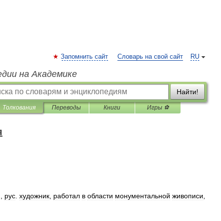
Запомнить сайт
Словарь на свой сайт
RU
едии на Академике
Найти!
Толкования
Переводы
Книги
Игры ⚽
я
),
рус
.
художник
,
работал
в
области
монументальной
живописи
,