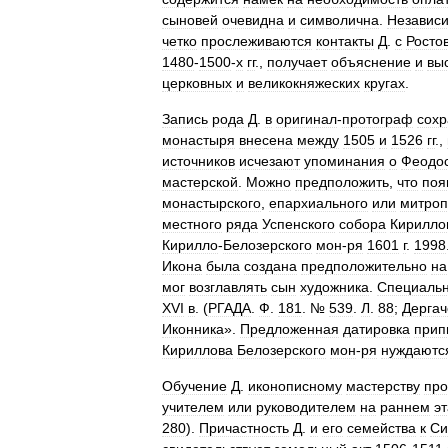
сыновей
очевидна
и
символична
.
Независ
четко
прослеживаются
контакты
Д
.
с
Росто
1480
-
1500
-
х
гг
.,
получает
объяснение
и
вы
церковных
и
великокняжеских
кругах
.
Запись
рода
Д
.
в
оригинал
-
протограф
сох
монастыря
внесена
между
1505
и
1526
гг
.,
источников
исчезают
упоминания
о
Феодо
мастерской
.
Можно
предположить
,
что
поя
монастырского
,
епархиального
или
митроп
местного
ряда
Успенского
собора
Кирилло
Кирилло
-
Белозерского
мон
-
ря
1601
г
.
1998
Икона
была
создана
предположительно
на
мог
возглавлять
сын
художника
.
Специальн
XVI
в
. (
РГАДА
.
Ф
.
181
. №
539
.
Л
.
88
;
Дергач
Иконника
».
Предложенная
датировка
прип
Кириллова
Белозерского
мон
-
ря
нуждаютс
Обучение
Д
.
иконописному
мастерству
про
учителем
или
руководителем
на
раннем
э
280
).
Причастность
Д
.
и
его
семейства
к
Си