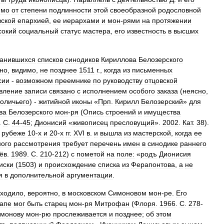
имо
от
степени
подлинности
этой
своеобразной
родословной
вской
епархией
,
ее
иерархами
и
мон
-
рями
на
протяжении
сокий
социальный
статус
мастера
,
его
известность
в
высших
ранившихся
списков
синодиков
Кириллова
Белозерского
но
,
видимо
,
не
позднее
1511
г
.,
когда
из
письменных
сии
-
возможном
преемнике
по
руководству
отцовской
вление
записи
связано
с
исполнением
особого
заказа
(
неясно
,
оличьего
) -
житийной
иконы
«
Прп
.
Кирилл
Белозерский
»
для
ва
Белозерского
мон
-
ря
(
Опись
строений
и
имущества
.
С
.
44
-
45
;
Дионисий
«
живописец
пресловущий
».
2002
.
Кат
.
38
).
рубеже
10
-
х
и
20
-
х
гг
.
XVI
в
.
и
вышла
из
мастерской
,
когда
ее
ого
рассмотрения
требует
перечень
имен
в
синодике
раннего
ёв
.
1989
.
С
.
210
-
212
)
с
пометой
на
поле:
«
родъ
Дионисия
иски
(
1503
)
и
происхождение
списка
из
Ферапонтова
,
а
не
я
в
дополнительной
аргументации
.
ходило
,
вероятно
,
в
московском
Симоновом
мон
-
ре
.
Его
тапе
мог
быть
старец
мон
-
ря
Митрофан
(
Флоря
.
1966
.
С
.
278
-
монову
мон
-
рю
прослеживается
и
позднее
;
об
этом