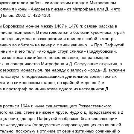
руководителем
работ
-
симоновским
старцем
Митрофаном
.
получил
иконы
«
Андреева
писма
»
от
Митрофана
или
Д
.
и
что
(
Попов
.
2002
.
С
.
422
-
438
).
м
Боровском
мон
-
ре
между
1467
и
1476
гг
.
связан
рассказ
в
онисии
иконнике
».
В
нем
говорится
о
болезни
художника
,
к
-
рый
аповедь
игумена
о
воздержании
и
принес
с
собой
в
мон
-
рь
ечено
во
обитель
на
вечерю
с
яици
учинено
...»
Прп
.
Пафнутий
енным
»
и
его
телу
, «
яко
един
струп
слияся
» (
Кадлубовский
.
й
из
контекста
житийного
повествования
,
неправомерно
ек
на
соперничество
Митрофана
и
Д
.
Следующие
открытия
,
в
озерского
монастыря
,
где
наряду
с
записью
«
рода
»
Д
.
включен
тельствуют
о
поддерживавшихся
длительное
время
тесных
мяти
о
симоновском
старце
,
по
крайней
мере
во
2
-
м
а
в
протограф
по
инициативе
одного
из
наследников
Д
.
в
росписи
1644
г
.
ныне
существующего
Рождественского
того
на
сев
.
стене
в
нижнем
ярусе
.
Чудо
о
Д
.
представлено
в
2
сцеление
,
где
прп
.
Пафнутий
изображен
благословляющим
сте
«
средовека
» (
определение
сопровождающих
его
юношей
тельно
,
поскольку
в
отличие
от
серии
житийных
сочинений
о