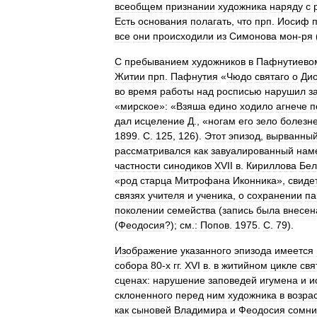
всеобщем
признании
художника
наряду
с
Есть
основания
полагать
,
что
прп
.
Иосиф
все
они
происходили
из
Симонова
мон
-
ря
С
пребыванием
художников
в
Пафнутиево
Житии
прп
.
Пафнутия
«
Чюдо
святаго
о
Ди
во
время
работы
над
росписью
нарушил
з
«
мирское
»
:
«
Взяша
едино
ходило
агнече
п
дал
исцеление
Д
., «
ногам
его
зело
болезн
1899
.
С
.
125
,
126
).
Этот
эпизод
,
вырванны
рассматривался
как
завуалированный
нам
частности
синодиков
XVII
в
.
Кириллова
Бел
«
род
старца
Митрофана
Иконника
»,
свиде
связях
учителя
и
ученика
,
о
сохранении
па
поколении
семейства
(
запись
была
внесен
(
Феодосия
?);
см
.
:
Попов
.
1975
.
С
.
79
).
Изображение
указанного
эпизода
имеется
собора
80
-
х
гг
.
XVI
в
.
в
житийном
цикле
свя
сценах:
нарушение
заповедей
игумена
и
и
склоненного
перед
ним
художника
в
возра
как
сыновей
Владимира
и
Феодосия
сомни