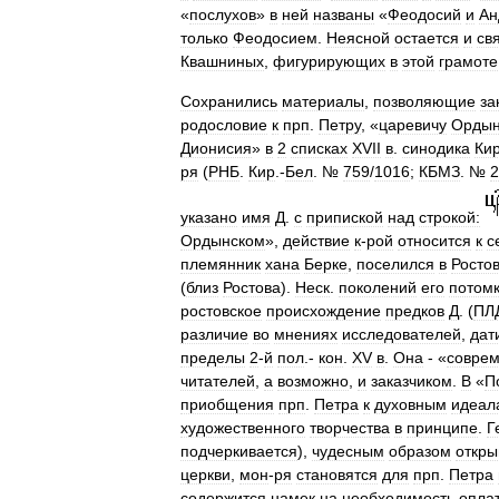
«
послухов
»
в
ней
названы
«
Феодосий
и
Ан
только
Феодосием
.
Неясной
остается
и
св
Квашниных
,
фигурирующих
в
этой
грамоте
Сохранились
материалы
,
позволяющие
за
родословие
к
прп
.
Петру
, «
царевичу
Ордын
Дионисия
»
в
2
списках
XVII
в
.
синодика
Ки
ря
(
РНБ
.
Кир
.-
Бел
. №
759
/
1016
;
КБМЗ
. №
2
указано
имя
Д
.
с
припиской
над
строкой:
Ордынском
»,
действие
к
-
рой
относится
к
с
племянник
хана
Берке
,
поселился
в
Росто
(
близ
Ростова
).
Неск
.
поколений
его
потом
ростовское
происхождение
предков
Д
. (
ПЛ
различие
во
мнениях
исследователей
,
дат
пределы
2
-
й
пол
.-
кон
.
XV
в
.
Она
- «
совре
читателей
,
а
возможно
,
и
заказчиком
.
В
«
П
приобщения
прп
.
Петра
к
духовным
идеал
художественного
творчества
в
принципе
.
Г
подчеркивается
),
чудесным
образом
откры
церкви
,
мон
-
ря
становятся
для
прп
.
Петра
содержится
намек
на
необходимость
опла