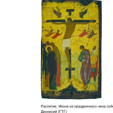
Распятие
.
Икона
из
праздничного
чина
соб
Дионисий
(
ГТГ
)