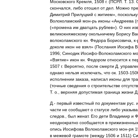
Московского
Кремля
,
1508
г
. (
ПСРЛ
.
Т
.
13
.
скончался
,
либо
отошел
от
дел
.
Можно
пре
Димитрий
Прилуцкий
с
житием
»,
поскольку
Волоколамский
мон
-
рь
иконы
«
Андреева
(
(«
промена
им
дватцать
рублев
»).
О
них
из
великокняжескому
окольничему
Борису
Ва
волоколамского
кн
.
Федора
Борисовича
,
к
-
доколе
икон
не
взял
» (
Послания
Иосифа
В
1996
;
Синодик
Иосифо
-
Волоколамского
м
«
Взятие
»
икон
кн
.
Федором
относится
к
пе
1507
г
.
Вероятно
,
после
смерти
Д
.
управле
однако
нельзя
исключать
,
что
ок
.
1503
-
150
исполнении
заказа
,
написал
иконы
для
тр
(
точные
сведения
о
строительстве
отсутст
Т
.
о
.,
верхняя
допустимая
граница
жизни
Д
Д
.-
первый
известный
по
документам
рус
.
части
не
сообщают
о
статусе
либо
указыв
следов
.,
был
женат
.
Его
дети
Владимир
и
Ф
неоднократно
сообщается
в
прижизненны
опись
Иосифова
Волоколамского
мон
-
ря
1
в
межевой
грамоте
(
между
1506
и
1511
)
Си