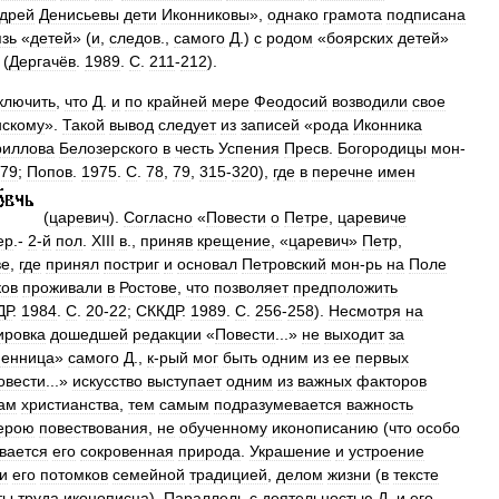
дрей
Денисьевы
дети
Иконниковы
»,
однако
грамота
подписана
язь
«
детей
» (
и
,
следов
.,
самого
Д
.)
с
родом
«
боярских
детей
»
(
Дергачёв
.
1989
.
С
.
211
-
212
).
ключить
,
что
Д
.
и
по
крайней
мере
Феодосий
возводили
свое
скому
».
Такой
вывод
следует
из
записей
«
рода
Иконника
риллова
Белозерского
в
честь
Успения
Пресв
.
Богородицы
мон
-
79
;
Попов
.
1975
.
С
.
78
,
79
,
315
-
320
),
где
в
перечне
имен
(
царевич
).
Согласно
«
Повести
о
Петре
,
царевиче
ер
.-
2
-
й
пол
.
XIII
в
.,
приняв
крещение
, «
царевич
»
Петр
,
ве
,
где
принял
постриг
и
основал
Петровский
мон
-
рь
на
Поле
ков
проживали
в
Ростове
,
что
позволяет
предположить
ДР
.
1984
.
С
.
20
-
22
;
СККДР
.
1989
.
С
.
256
-
258
).
Несмотря
на
ировка
дошедшей
редакции
«
Повести
...»
не
выходит
за
менница
»
самого
Д
.,
к
-
рый
мог
быть
одним
из
ее
первых
овести
...»
искусство
выступает
одним
из
важных
факторов
ам
христианства
,
тем
самым
подразумевается
важность
ерою
повествования
,
не
обученному
иконописанию
(
что
особо
вается
его
сокровенная
природа
.
Украшение
и
устроение
и
его
потомков
семейной
традицией
,
делом
жизни
(
в
тексте
ты
труда
иконописца
).
Параллель
с
деятельностью
Д
.
и
его