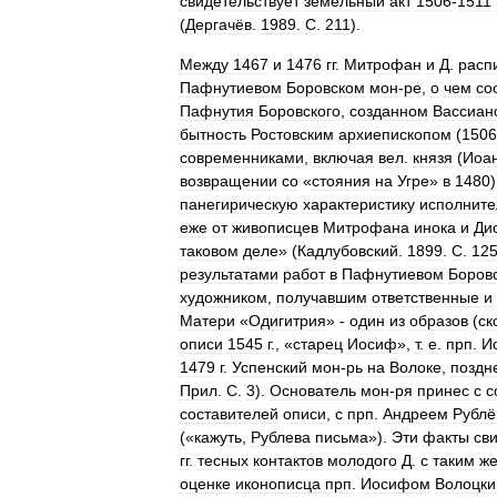
свидетельствует
земельный
акт
1506
-
1511
(
Дергачёв
.
1989
.
С
.
211
).
Между
1467
и
1476
гг
.
Митрофан
и
Д
.
расп
Пафнутиевом
Боровском
мон
-
ре
,
о
чем
со
Пафнутия
Боровского
,
созданном
Вассиан
бытность
Ростовским
архиепископом
(
1506
современниками
,
включая
вел
.
князя
(
Иоа
возвращении
со
«
стояния
на
Угре
»
в
1480
панегирическую
характеристику
исполните
еже
от
живописцев
Митрофана
инока
и
Ди
таковом
деле
» (
Кадлубовский
.
1899
.
С
.
12
результатами
работ
в
Пафнутиевом
Боров
художником
,
получавшим
ответственные
и
Матери
«
Одигитрия
» -
один
из
образов
(
ск
описи
1545
г
., «
старец
Иосиф
»,
т
.
е
.
прп
.
И
1479
г
.
Успенский
мон
-
рь
на
Волоке
,
поздн
Прил
.
С
.
3
).
Основатель
мон
-
ря
принес
с
с
составителей
описи
,
с
прп
.
Андреем
Рубл
(«
кажуть
,
Рублева
письма
»).
Эти
факты
св
гг
.
тесных
контактов
молодого
Д
.
с
таким
ж
оценке
иконописца
прп
.
Иосифом
Волоцк