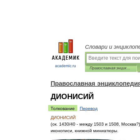
Словари и энциклоп
academic.ru
Православная энциклопедия
Православная энциклопеди
ДИОНИСИЙ
Толкование
Перевод
ДИОНИСИЙ
(
ок
.
1430
/
40
-
между
1503
и
1508
,
Москва
?
иконописи
,
книжной
миниатюры
.