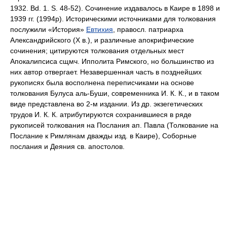
1932. Bd. 1. S. 48-52). Сочинение издавалось в Каире в 1898 и
1939 гг. (1994р). Историческими источниками для толкования
послужили «История»
Евтихия
, правосл. патриарха
Александрийского (Х в.), и различные апокрифические
сочинения; цитируются толкования отдельных мест
Апокалипсиса сщмч. Ипполита Римского, но большинство из
них автор отвергает. Незавершенная часть в позднейших
рукописях была восполнена переписчиками на основе
толкования Булуса аль-Буши, современника И. К. К., и в таком
виде представлена во 2-м издании. Из др. экзегетических
трудов И. К. К. атрибутируются сохранившиеся в ряде
рукописей толкования на Послания ап. Павла (Толкование на
Послание к Римлянам дважды изд. в Каире), Соборные
послания и Деяния св. апостолов.