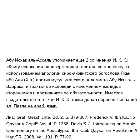
Абу Исхак аль-Ассаль упоминает еще 2 сочинения И. К. К.:
«Книгу основания опровержения и ответа», составленную с
использованием апологии сиро-яковитского богослова Яхьи
ибн Ади (X в.) против мусульманского полемиста Абу Исы аль-
Варрака, и трактат об исповеди с изложением взглядов
сторонников и противников ее обязательности. Имеется
свидетельство того, что И. К. К. также делал перевод Посланий
ап. Павла на араб. язык.
Лит.: Graf. Geschichte. Bd. 2. S. 379-387; Frederick V. Ibn Ka
tib
Qaysar // CoptE. Vol. 4. P. 1268; Davis S. J. Introducing an Arabic
Commentary on the Apocalypse: Ibn Katib Qaysar on Revelation //
HarvTR. 2008. Vol. 101. P. 77-96.