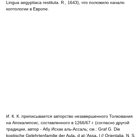
Lingua aegyptiaca restituta. R., 1643), что положило начало
коптологии в Европе.
И. К. К. приписывается авторство незавершенного Толкования
на Апокалипсис, составленного в 1266/67 г. (согласно другой
традиции, автор - Абу Исхак аль-Ассаль; см.: Graf G. Die
koptische Gelehrtenfamilie der Aula
d al-‘Assa
l // Orientalia. N. S.