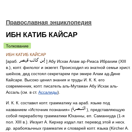
Православная энциклопедия
ИБН КАТИБ КАЙСАР
Толкование
ИБН КАТИБ КАЙСАР
[араб.
] Абу Исхак Алам ар-Риаса Ибрахим (XIII
в.), копт. филолог и экзегет. Происходил из знатной семьи христ.
шейхов, дед состоял секретарем при эмире Алам ад-Дине
Кайсаре. Высоко ценил знания и труды И. К. К. его
современник, копт. писатель аль-Мутаман Абу Исхак аль-
Ассаль (см. в ст.
Ассалиды
).
И. К. К. составил копт. грамматику на араб. языке под
названием «Источник познания» (
), представляющую
собой переработку грамматики Юханны, еп. Саманнуда (1-я
пол. XIII в.). Иезуит А. Кирхер издал лат. перевод этой и неск.
др. арабоязычных грамматик и словарей копт. языка (Kircher A.