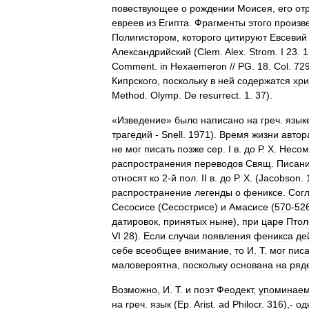
повествующее
о
рождении
Моисея
,
его
от
евреев
из
Египта
.
Фрагменты
этого
произв
Полигистором
,
которого
цитируют
Евсевий
Александрийский
(
Clem
.
Alex
.
Strom
.
I
23
.
1
Comment
.
in
Hexaemeron
//
PG
.
18
.
Col
.
72
Кипрского
,
поскольку
в
ней
содержатся
хри
Method
.
Olymp
.
De
resurrect
.
1
.
37
).
«
Изведение
»
было
написано
на
греч
.
язык
трагедий
-
Snell
.
1971
).
Время
жизни
автор
не
мог
писать
позже
сер
.
I
в
.
до
Р
.
Х
.
Несом
распространения
переводов
Свящ
.
Писан
относят
ко
2
-
й
пол
.
II
в
.
до
Р
.
Х
. (
Jacobson
.
распространение
легенды
о
фениксе
.
Сог
Сесосисе
(
Сесострисе
)
и
Амасисе
(
570
-
52
датировок
,
принятых
ныне
),
при
царе
Птол
VI
28
).
Если
случаи
появления
феникса
де
себе
всеобщее
внимание
,
то
И
.
Т
.
мог
писа
маловероятна
,
поскольку
основана
на
ряд
Возможно
,
И
.
Т
.
и
поэт
Феодект
,
упоминае
на
греч
.
язык
(
Ep
.
Arist
.
ad
Philocr
.
316
),-
од