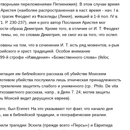
отворными
переложениями
Пятикнижия
).
В
этом
случае
время
Аристея
(
наиболее
распространенная
в
наст
.
время
-
нач
.
I
в
.
н
трагик
Феодект
из
Фаселиды
(
Ликия
),
живший
в
1
-
й
пол
.
IV
в
.
71
.
P
.
230
-
237
),
имя
к
-
рого
автор
Послания
Аристея
мог
ости
образа
Деметрия
.
Кроме
того
,
в
отличие
от
И
.
Т
.
Феодект
темы
,
но
,
по
словам
Деметрия
,
не
смог
из
-
за
того
,
что
ослеп
.
нованы
на
том
,
что
в
сочинении
И
.
Т
.
есть
ряд
моментов
,
к
-
рые
рийского
и
христ
.
традицией
.
Особое
внимание
99
-
й
строфе
«
Изведения
» «
Божественного
слова
» (
θεῖος
ретация
им
библейского
рассказа
об
убийстве
Моисеем
мотивом
убийства
послужила
лишь
этническая
принадлежность
стремление
защитить
слабого
и
униженного
(
ср
.
:
Philo
.
De
vita
тхозаветного
рассказа
,
напр
.,
в
Деян
7
.
24
;
мотив
защиты
нь
Моисей
видит
дерущихся
евреев
).
его
,
был
Египет
.
На
это
указывают
тот
факт
,
что
начало
дня
а
,
как
в
библейской
традиции
,
и
географические
реалии
.
жили
трагедии
Эсхила
(
прежде
всего
«
Персы
»)
и
Еврипида