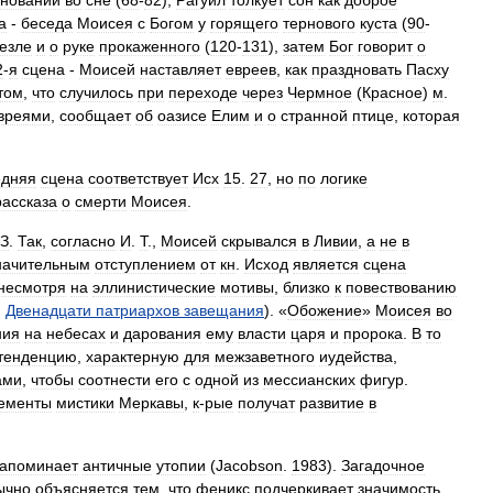
оновании
во
сне
(
68
-
82
),
Рагуил
толкует
сон
как
доброе
а
-
беседа
Моисея
с
Богом
у
горящего
тернового
куста
(
90
-
езле
и
о
руке
прокаженного
(
120
-
131
),
затем
Бог
говорит
о
2
-
я
сцена
-
Моисей
наставляет
евреев
,
как
праздновать
Пасху
том
,
что
случилось
при
переходе
через
Чермное
(
Красное
)
м
.
вреями
,
сообщает
об
оазисе
Елим
и
о
странной
птице
,
которая
едняя
сцена
соответствует
Исх
15
.
27
,
но
по
логике
рассказа
о
смерти
Моисея
.
З
.
Так
,
согласно
И
.
Т
.,
Моисей
скрывался
в
Ливии
,
а
не
в
начительным
отступлением
от
кн
.
Исход
является
сцена
несмотря
на
эллинистические
мотивы
,
близко
к
повествованию
.
Двенадцати
патриархов
завещания
). «
Обожение
»
Моисея
во
ния
на
небесах
и
дарования
ему
власти
царя
и
пророка
.
В
то
тенденцию
,
характерную
для
межзаветного
иудейства
,
ами
,
чтобы
соотнести
его
с
одной
из
мессианских
фигур
.
ементы
мистики
Меркавы
,
к
-
рые
получат
развитие
в
апоминает
античные
утопии
(
Jacobson
.
1983
).
Загадочное
ычно
объясняется
тем
,
что
феникс
подчеркивает
значимость