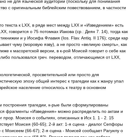
ано
не
для
языческой
аудитории
(
поскольку
для
понимания
ство
с
оригинальным
библейским
повествованием
,
в
частности
го
текста
к
LXX
,
в
ряде
мест
между
LXX
и
«
Изведением
»
есть
LXX
,
говорится
о
75
потомках
Иакова
(
ср
.
:
Деян
7
.
14
),
тогда
как
тикнижии
и
у
Иосифа
Флавия
(
Ios
.
Flav
.
Antiq
.
II
176
);
среди
кар
ывает
чуму
(
моровую
язву
),
а
не
просто
«
великую
смерть
»,
как
лиже
к
масоретской
версии
,
в
к
-
рой
Моисей
говорит
о
себе
как
.
либо
пользовался
греч
.
переводом
,
отличающимся
от
LXX
,
пологетической
,
просветительной
или
просто
для
истическую
эпоху
общий
интерес
к
трагедии
как
к
жанру
упал
врейское
население
относилось
к
театру
в
основном
м
построения
трагедии
,
к
-
рые
были
сформулированы
ся
фрагменты
«
Изведения
»
можно
распределить
по
актам
и
г
прор
.
Моисея
о
событиях
,
описанных
в
Исх
1
.
1
-
2
.
15
тствует
Моисея
(
60
-
65
);
2
-
й
акт:
1
-
я
сцена
-
диалог
Сепфоры
е
с
Моисеем
(
66
-
67
);
2
-
я
сцена
-
Моисей
сообщает
Рагуилу
о