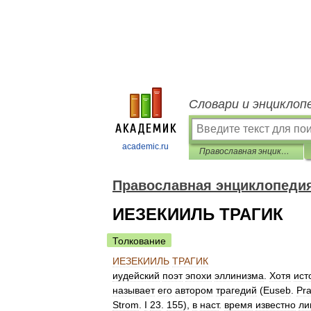
Словари и энциклоп
academic.ru
Православная энциклопедия
Православная энциклопеди
ИЕЗЕКИИЛЬ ТРАГИК
Толкование
ИЕЗЕКИИЛЬ
ТРАГИК
иудейский
поэт
эпохи
эллинизма
.
Хотя
ист
называет
его
автором
трагедий
(
Euseb
.
Pr
Strom
.
I
23
.
155
),
в
наст
.
время
известно
ли