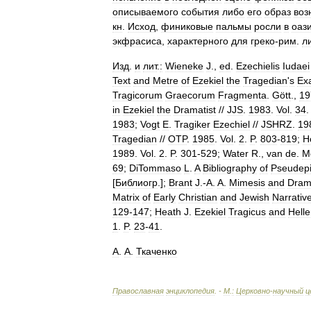
описываемого
события
либо
его
образ
воз
кн
.
Исход
,
финиковые
пальмы
росли
в
оаз
экфрасиса
,
характерного
для
греко
-
рим
.
л
Изд
.
и
лит
.
:
Wieneke
J
.,
ed
.
Ezechielis
Iudaei
Text
and
Metre
of
Ezekiel
the
Tragedian
'
s
Ex
Tragicorum
Graecorum
Fragmenta
.
Gött
.,
19
in
Ezekiel
the
Dramatist
//
JJS
.
1983
.
Vol
.
34
1983
;
Vogt
E
.
Tragiker
Ezechiel
//
JSHRZ
.
19
Tragedian
//
OTP
.
1985
.
Vol
.
2
.
P
.
803
-
819
;
H
1989
.
Vol
.
2
.
P
.
301
-
529
;
Water
R
.,
van
de
.
M
69
;
DiTommaso
L
.
A
Bibliography
of
Pseudep
[
Библиогр
.];
Brant
J
.-
A
.
A
.
Mimesis
and
Dram
Matrix
of
Early
Christian
and
Jewish
Narrativ
129
-
147
;
Heath
J
.
Ezekiel
Tragicus
and
Helle
1
.
P
.
23
-
41
.
А
.
А
.
Ткаченко
Православная
энциклопедия
. -
М
.
:
Церковно
-
научный
ц