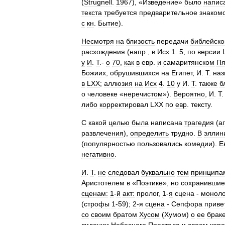
(
Strugnell
.
1967
), «
Изведение
»
было
напис
текста
требуется
предварительное
знаком
с
кн
.
Бытие
).
Несмотря
на
близость
передачи
библейско
расхождения
(
напр
.,
в
Исх
1
.
5
,
по
версии
у
И
.
Т
.-
о
70
,
как
в
евр
.
и
самаритянском
Пя
Божиих
,
обрушившихся
на
Египет
,
И
.
Т
.
наз
в
LXX
;
аллюзия
на
Исх
4
.
10
у
И
.
Т
.
также
б
о
человеке
«
неречистом
»).
Вероятно
,
И
.
Т
либо
корректировал
LXX
по
евр
.
тексту
.
С
какой
целью
была
написана
трагедия
(
а
развлечения
),
определить
трудно
.
В
эллин
(
популярностью
пользовались
комедии
).
Е
негативно
.
И
.
Т
.
не
следовал
буквально
тем
принципа
Аристотелем
в
«
Поэтике
»,
но
сохранившие
сценам:
1
-
й
акт:
пролог
,
1
-
я
сцена
-
моноло
(
строфы
1
-
59
);
2
-
я
сцена
-
Сепфора
приве
со
своим
братом
Хусом
(
Хумом
)
о
ее
брак