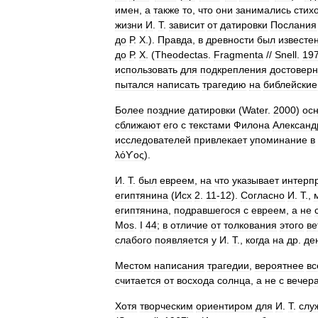
имен
,
а
также
то
,
что
они
занимались
стих
жизни
И
.
Т
.
зависит
от
датировки
Послания
до
Р
.
Х
.).
Правда
,
в
древности
был
известе
до
Р
.
Х
. (
Theodectas
.
Fragmenta
//
Snell
.
19
использовать
для
подкрепления
достоверн
пытался
написать
трагедию
на
библейские
Более
поздние
датировки
(
Water
.
2000
)
ос
сближают
его
с
текстами
Филона
Александ
исследователей
привлекает
упоминание
в
λόϒος
).
И
.
Т
.
был
евреем
,
на
что
указывает
интерп
египтянина
(
Исх
2
.
11
-
12
).
Согласно
И
.
Т
.,
египтянина
,
подравшегося
с
евреем
,
а
не
Mos
.
I
44
;
в
отличие
от
толкования
этого
ве
слабого
появляется
у
И
.
Т
.,
когда
на
др
.
де
Местом
написания
трагедии
,
вероятнее
вс
считается
от
восхода
солнца
,
а
не
с
вечер
Хотя
творческим
ориентиром
для
И
.
Т
.
слу