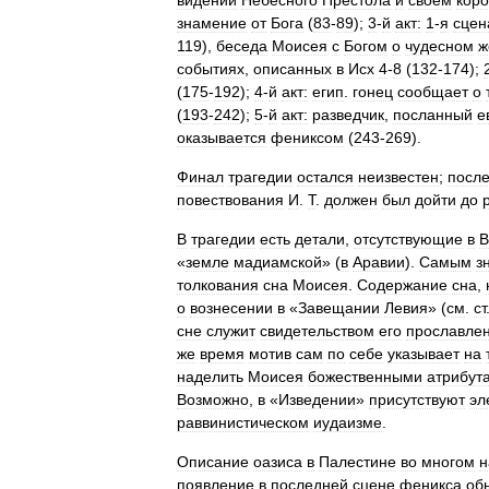
видении
Небесного
Престола
и
своем
кор
знамение
от
Бога
(
83
-
89
);
3
-
й
акт:
1
-
я
сцен
119
),
беседа
Моисея
с
Богом
о
чудесном
ж
событиях
,
описанных
в
Исх
4
-
8
(
132
-
174
);
(
175
-
192
);
4
-
й
акт:
егип
.
гонец
сообщает
о
(
193
-
242
);
5
-
й
акт:
разведчик
,
посланный
е
оказывается
фениксом
(
243
-
269
).
Финал
трагедии
остался
неизвестен
;
посл
повествования
И
.
Т
.
должен
был
дойти
до
В
трагедии
есть
детали
,
отсутствующие
в
В
«
земле
мадиамской
» (
в
Аравии
).
Самым
з
толкования
сна
Моисея
.
Содержание
сна
,
о
вознесении
в
«
Завещании
Левия
» (
см
.
ст
сне
служит
свидетельством
его
прославле
же
время
мотив
сам
по
себе
указывает
на
наделить
Моисея
божественными
атрибут
Возможно
,
в
«
Изведении
»
присутствуют
эл
раввинистическом
иудаизме
.
Описание
оазиса
в
Палестине
во
многом
н
появление
в
последней
сцене
феникса
об