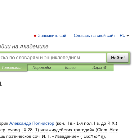
Запомнить сайт
Словарь на свой сайт
RU
едии на Академике
Найти!
Толкования
Переводы
Книги
Игры ⚽
я
орик
Александр
Полиистор
(
кон
.
II
в
.-
1
-
я
пол
.
I
в
.
до
Р
.
Х
.)
aep
.
evang
.
IX
28
.
1
)
или
«
иудейских
трагедий
» (
Clem
.
Alex
.
шь
поэтическое
соч
.
И
.
Т
. «
Изведение
» (
᾿Εξαϒωϒή
),