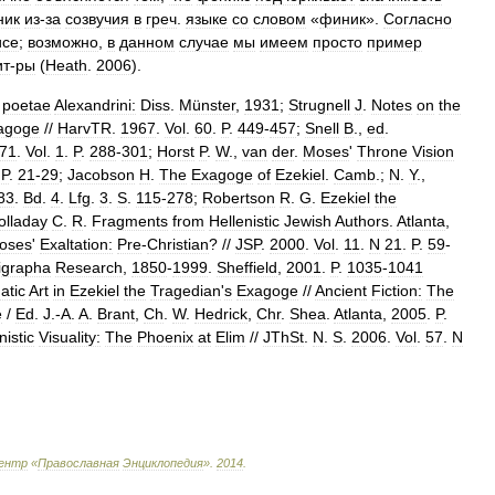
ник
из
-
за
созвучия
в
греч
.
языке
со
словом
«
финик
».
Согласно
исе
;
возможно
,
в
данном
случае
мы
имеем
просто
пример
ит
-
ры
(
Heath
.
2006
).
poetae
Alexandrini:
Diss
.
Münster
,
1931
;
Strugnell
J
.
Notes
on
the
agoge
//
HarvTR
.
1967
.
Vol
.
60
.
P
.
449
-
457
;
Snell
B
.,
ed
.
71
.
Vol
.
1
.
P
.
288
-
301
;
Horst
P
.
W
.,
van
der
.
Moses
'
Throne
Vision
.
P
.
21
-
29
;
Jacobson
H
.
The
Exagoge
of
Ezekiel
.
Camb
.;
N
.
Y
.,
83
.
Bd
.
4
.
Lfg
.
3
.
S
.
115
-
278
;
Robertson
R
.
G
.
Ezekiel
the
olladay
C
.
R
.
Fragments
from
Hellenistic
Jewish
Authors
.
Atlanta
,
oses
'
Exaltation:
Pre
-
Christian
? //
JSP
.
2000
.
Vol
.
11
.
N
21
.
P
.
59
-
igrapha
Research
,
1850
-
1999
.
Sheffield
,
2001
.
P
.
1035
-
1041
atic
Art
in
Ezekiel
the
Tragedian
'
s
Exagoge
//
Ancient
Fiction:
The
e
/
Ed
.
J
.-
A
.
A
.
Brant
,
Ch
.
W
.
Hedrick
,
Chr
.
Shea
.
Atlanta
,
2005
.
P
.
nistic
Visuality:
The
Phoenix
at
Elim
//
JThSt
.
N
.
S
.
2006
.
Vol
.
57
.
N
ентр
«
Православная
Энциклопедия
»
.
2014
.