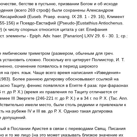
рочестве
,
бегстве
в
пустыню
,
призвании
Богом
и
об
исходе
едения
(
всего
269
строф
)
были
cохранены
Александром
Кесарийский
(
Euseb
.
Praep
.
evang
.
IX
28
.
1
-
29
.
16
),
Климент
55
-
156
)
и
Псевдо
-
Евстафий
([
Pseudo
-]
Eustathius
Antiochenus
.
9
) (
к
числу
спорных
относится
цитата
у
свт
.
Епифания
ст
.
элементы
-
Epiph
.
Adv
.
haer
. [
Panarion
]
LXIV
29
.
6
-
30
.
1
;
ср
.
:
е
ямбическим
триметром
(
размером
,
обычным
для
греч
.
а
установить
сложно
.
Поскольку
его
цитирует
Полиистор
,
И
.
Т
.
ненно
,
сочинение
появилось
в
период
широкого
ия
на
греч
.
язык
.
Чаще
всего
время
написания
«
Изведения
»
1983
).
Более
раннюю
датировку
обосновывают
ссылкой
на
ласно
Тациту
,
феникс
появлялся
в
Египте
4
раза:
при
фараонах
6
гг
.
до
Р
.
Х
.) (
время
их
правления
по
Тациту
отличается
от
емее
III
Эвергете
(
246
-
221
гг
.
до
Р
.
Х
.)
и
в
34
г
.
по
Р
.
Х
. (
Tac
.
Ann
.
йствительно
имели
место
,
были
столь
редкими
и
привлекали
к
ть
на
рубеже
IV
и
III
вв
.
до
Р
.
Х
.
Однако
такая
датировка
е
допущений
.
мый
в
Послании
Аристея
в
связи
с
переводами
Свящ
.
Писания
но
и
то
же
лицо
(
на
это
может
указывать
близкое
значение
их