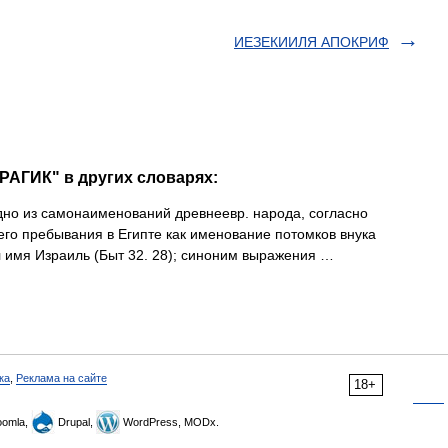
ИЕЗЕКИИЛЯ АПОКРИФ
РАГИК" в других словарях:
дно из самонаименований древнеевр. народа, согласно
его пребывания в Египте как именование потомков внука
л имя Израиль (Быт 32. 28); синоним выражения …
ка
,
Реклама на сайте
18+
omla,
Drupal,
WordPress, MODx.