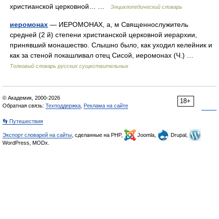
христианской церковной… …
Энциклопедический словарь
иеромонах
— ИЕРОМОНАХ, а, м Священнослужитель
средней (2 й) степени христианской церковной иерархии,
принявший монашество. Слышно было, как уходил келейник и
как за стеной покашливал отец Сисой, иеромонах (Ч.) …
Толковый словарь русских существительных
© Академик, 2000-2026
18+
Обратная связь:
Техподдержка
,
Реклама на сайте
👣 Путешествия
Экспорт словарей на сайты
, сделанные на PHP,
Joomla,
Drupal,
WordPress, MODx.