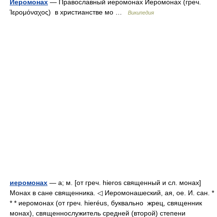
Иеромонах
— Православный иеромонах Иеромонах (греч.
Ἱερομόναχος) в христианстве мо …
Википедия
иеромонах
— а; м. [от греч. hieros священный и сл. монах]
Монах в сане священника. ◁ Иеромонашеский, ая, ое. И. сан. *
* * иеромонах (от греч. hieréus, буквально жрец, священник
монах), священнослужитель средней (второй) степени