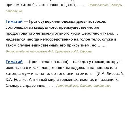
причем хитон бывает красного цвета,… …
Православие. Словарь-
справочник
Гиматий
— (ίμάτιον) верхняя одежда древних греков,
состоявшая из квадратного, преимущественно же
продолговатого четырехугольного куска шерстяной ткани. Г.
надевался иногда непосредственно на голое тело, служа в
таком случае единственным его прикрытием, но… …
Энциклопедический словарь Ф.А. Брокгауза и И.А. Ефрона
Гиматий
— (греч. himation плащ) накидка у греков, которую
использовали как плащ: женщины надевали на пеплос или
хитон, а мужчины на голое тело или на хитон. (И.А. Лисовый,
К.А. Ревяко. Античный мир в терминах, именах и названиях:
Словарь справочник… …
Античный мир. Словарь-справочник.