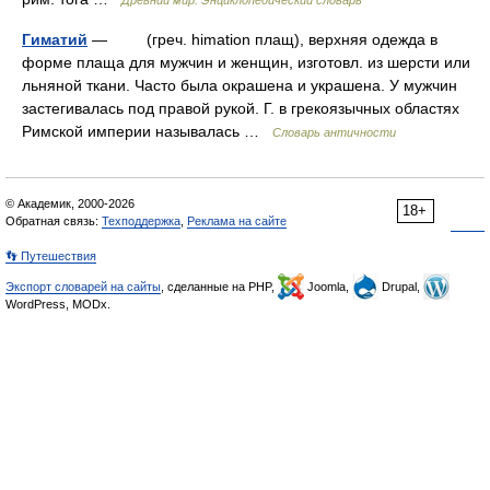
Древний мир. Энциклопедический словарь
Гиматий
— (греч. himation плащ), верхняя одежда в
форме плаща для мужчин и женщин, изготовл. из шерсти или
льняной ткани. Часто была окрашена и украшена. У мужчин
застегивалась под правой рукой. Г. в грекоязычных областях
Римской империи называлась …
Словарь античности
© Академик, 2000-2026
18+
Обратная связь:
Техподдержка
,
Реклама на сайте
👣 Путешествия
Экспорт словарей на сайты
, сделанные на PHP,
Joomla,
Drupal,
WordPress, MODx.