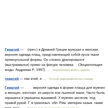
Гиматий
— (греч.) в Древней Греции мужская и женская
верхняя одежда плащ, представляющий собой кусок ткани
прямоугольной формы. Он сложно драпировался
(выстраивался) прямо на фигуре человека. (Энциклопедия
моды. Андреева Р., 1997) …
Энциклопедия моды и одежды
гиматий
— гим атий, я …
Русский орфографический словарь
Гиматий
— верхняя одежда в форме плаща для мужчин
и женщин, изготовл. из шерсти или льняной ткани. Часто была
окрашена и украшена вышивкой. У мужчин застегив. под
правой рукой. Г. в грекоязыч. обл. Рим. империи назыв. также
рим. тога …