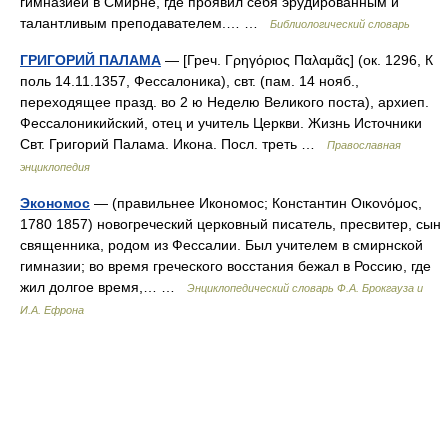
гимназией в Смирне, где проявил себя эрудированным и
талантливым преподавателем.… …
Библиологический словарь
ГРИГОРИЙ ПАЛАМА
— [Греч. Γρηγόριος Παλαμᾶς] (ок. 1296, К
поль 14.11.1357, Фессалоника), свт. (пам. 14 нояб.,
переходящее празд. во 2 ю Неделю Великого поста), архиеп.
Фессалоникийский, отец и учитель Церкви. Жизнь Источники
Свт. Григорий Палама. Икона. Посл. треть …
Православная
энциклопедия
Экономос
— (правильнее Икономос; Константин Οικονόμος,
1780 1857) новогреческий церковный писатель, пресвитер, сын
священника, родом из Фессалии. Был учителем в смирнской
гимназии; во время греческого восстания бежал в Россию, где
жил долгое время,… …
Энциклопедический словарь Ф.А. Брокгауза и
И.А. Ефрона