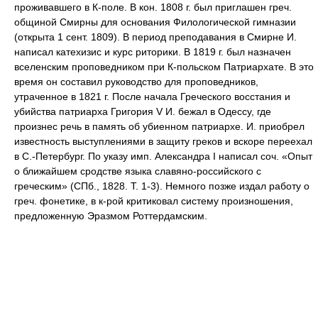
проживавшего в К-поле. В кон. 1808 г. был приглашен греч.
общиной Смирны для основания Филологической гимназии
(открыта 1 сент. 1809). В период преподавания в Смирне И.
написал катехизис и курс риторики. В 1819 г. был назначен
вселенским проповедником при К-польском Патриархате. В это
время он составил руководство для проповедников,
утраченное в 1821 г. После начала Греческого восстания и
убийства патриарха Григория V И. бежал в Одессу, где
произнес речь в память об убиенном патриархе. И. приобрел
известность выступлениями в защиту греков и вскоре переехал
в С.-Петербург. По указу имп. Александра I написал соч. «Опыт
о ближайшем сродстве языка славяно-российского с
греческим» (СПб., 1828. Т. 1-3). Немного позже издал работу о
греч. фонетике, в к-рой критиковал систему произношения,
предложенную Эразмом Роттердамским.