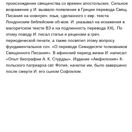
происхождение священства со времен апостольских. Сильное
возражение у И. вызвало появление в Греции перевода Свящ.
Писания на новогреч. язык, сделанного с евр. текста
Лондонским библейским об-вом. И. указывал на искажения в
масоретском тексте ВЗ и на подлинность перевода XXL. По
этому поводу И. писал статьи и рецензии в греч.
периодической печати, а также посвятил этому вопросу
фундаментальное соч. «О переводе Семидесяти толковников
Священного Писания». В афинский период жизни И. написал
«Опыт биографии А. К. Стурдзы». Издание «Амфилохия» К-
польского патриарха свт. Фотия, начатое им, было завершено
после смерти И. его сыном Софоклом.