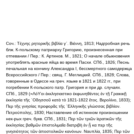
Соч.: Τέχνης ρητορικῆς βιβλία γ´. Βιέννη, 1813; Надгробная речь
блж. К-польскому патриарху Григорию, произнесенная при
отпевании / Пер.: К. Артинов. М., 1821; О начале обыкновения
употреблять красные яйца во время Пасхи. СПб., 1826; Песнь
печальная на кончину Александра I, бессмертного самодержца
Всероссийского / Пер.: свящ. Г. Меглицкий. СПб., 1828; Слова,
говоренные в Одессе на греч. языке в 1821 и 1822 гг., при
погребении К-польского патр. Григория и при др. случаях.
СПб., 1829 (=Λόϒοι ἐκκλησιαστικο ἐκφωνηθέντες ἐν τῇ Γραικικῇ
ἐκκλησία τῆς ᾿Οδησσοῦ κατὰ τὸ 1821-1822 ἔτος. Βερολίνο, 1833);
Περ τῆς γνησίας προφορᾶς τῆς ῾Ελληνικῆς γλώσσας βιβλίον.
Πετρούπολης, 1830; Наставление об истинном произношении
нек-рых греч. букв. СПб., 1831; Περ τῶν τριῶν ἱερατικῶν τῆς
ἐκκλησίας βαθμῶν ἐπιστολιμαῖα διατριβὴ ἐν ᾗ κα περ τῆς
γνησιότητος τῶν ἀποστολικῶν κανόνων. Ναυπλία, 1835; Περ τῶν