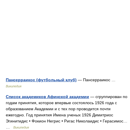
Пансерраикос (футбольный клуб)
— Пансерраикос …
Википедия
Список академиков Афинской академии
— сгруппирован по
годам принятия, которое впервые состоялось 1926 года с
образованием Академии и с тех пор проводится почти
ежегодно. Год принятия Имена ученых 1926 Димитриос
Эгинитидис • Фокион Негрис • Ригас Николаидис • Герасимос…
…
Википедия