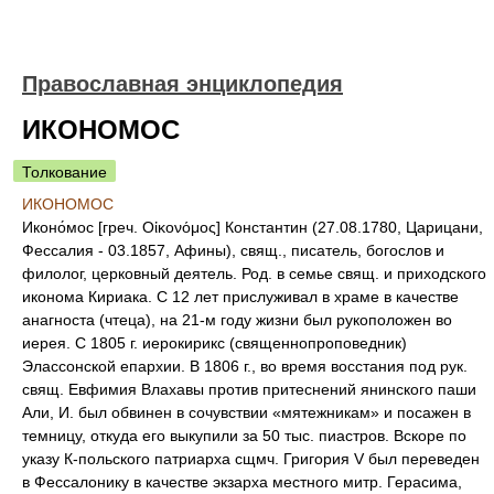
Православная энциклопедия
ИКОНОМОС
Толкование
ИКОНОМОС
Иконо́мос [греч. Οἰκονόμος] Константин (27.08.1780, Царицани,
Фессалия - 03.1857, Афины), свящ., писатель, богослов и
филолог, церковный деятель. Род. в семье свящ. и приходского
иконома Кириака. С 12 лет прислуживал в храме в качестве
анагноста (чтеца), на 21-м году жизни был рукоположен во
иерея. С 1805 г. иерокирикс (священнопроповедник)
Элассонской епархии. В 1806 г., во время восстания под рук.
свящ. Евфимия Влахавы против притеснений янинского паши
Али, И. был обвинен в сочувствии «мятежникам» и посажен в
темницу, откуда его выкупили за 50 тыс. пиастров. Вскоре по
указу К-польского патриарха сщмч. Григория V был переведен
в Фессалонику в качестве экзарха местного митр. Герасима,