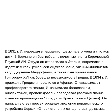
В 1831 г. И. переехал в Германию, где жила его жена и учились
дети. В Берлине он был избран в почетные члены Королевской
Прусской АН. Оттуда он отправился в Италию, встречался с
издателем греч. рукописей Анджело Майо, ученым-лингвистом
кард. Джузеппе Меццофанти, а также был принят папой
Григорием XVI как борец за независимость Греции. В 1834 г. И.
приехал в Грецию и поселился в Афинах. Отказавшись от
профессорского звания, И. занимался богословием,
библеистикой, проповедовал и преподавал (получил звание
главного проповедника Элладской Православной Церкви). Он
написал в ответ пресвитерианам апологию иерархического
устройства Церкви «О трех степенях священства», доказывая