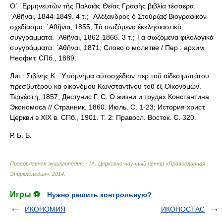
Ο´ ῾Ερμηνευτῶν τῆς Παλαιᾶς Θείας Γραφῆς βιβλία τέσσερα.
᾿Αθῆναι, 1844-1849. 4 τ.; ᾿Αλέξανδρος ὁ Στούρζας̇ Βιογραφικὸν
σχεδίασμα. ᾿Αθῆναι, 1855; Τὰ σωζόμενα ἐκκλησιαστικὰ
συγγράμματα. ᾿Αθῆναι, 1862-1866. 3 τ.; Τὰ σωζόμενα φιλολογικὰ
συγγράμματα. ᾿Αθῆναι, 1871; Слово о молитве / Пер.: архим.
Неофит. СПб., 1889.
Лит.: Σιβίνης Κ. ῾Υπόμνημα αὐτοσχέδιον περ τοῦ αἰδεσιμωτάτου
πρεσβυτέρου κα οἰκονόμου Κωνσταντίνου τοῦ ἐξ Οἰκονόμων.
Τεργέστη, 1857; Дестунис Г. С. О жизни и трудах Константина
Экономоса // Странник. 1860. Июль. С. 1-23; История христ.
Церкви в XIX в. СПб., 1901. Т. 2: Правосл. Восток. С. 320.
Р. Б. Б.
Православная энциклопедия. - М.: Церковно-научный центр «Православная
Энциклопедия»
.
2014
.
Игры ⚽
Нужно решить контрольную?
ИКОНОМИЯ
ИКОНОСТАС