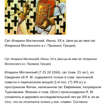
Свт. Иларион Могленский. Икона. XX в. (мон-рь во имя свт.
Илариона Могленского в с. Промахи, Греция)
Свт. Иларион Могленский. Икона. XX в. (мон-рь во имя свт. Илариона
Могленского в с. Промахи, Греция)
Иларион Мо́гленский († 21.10.1164), свт. (пам. 21 окт.), еп.
Сведения об И. М. содержатся только в слав. проложной
повести о перенесении мощей (1-й пол. (?) XIII в.) и
пространном Житии, написанном свт. Евфимием, патриархом
Тырновским. Мнение о слав. (болг.) происхождении И. М.
сложилось в церковно-исследовательской лит-ре XIX в. из-за
того, что он почитался только у юж. славян. Согласно