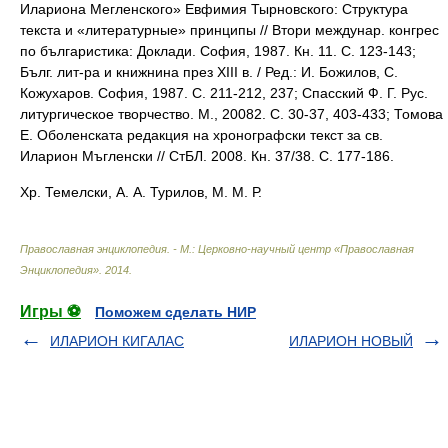
Илариона Мегленского» Евфимия Тырновского: Структура
текста и «литературные» принципы // Втори междунар. конгрес
по българистика: Доклади. София, 1987. Кн. 11. С. 123-143;
Бълг. лит-ра и книжнина през XIII в. / Ред.: И. Божилов, С.
Кожухаров. София, 1987. С. 211-212, 237; Спасский Ф. Г. Рус.
литургическое творчество. М., 20082. С. 30-37, 403-433; Томова
Е. Оболенската редакция на хронографски текст за св.
Иларион Мъгленски // СтБЛ. 2008. Кн. 37/38. С. 177-186.
Хр. Темелски, А. А. Турилов, М. М. Р.
Православная энциклопедия. - М.: Церковно-научный центр «Православная
Энциклопедия»
.
2014
.
Игры ⚽
Поможем сделать НИР
ИЛАРИОН КИГАЛАС
ИЛАРИОН НОВЫЙ