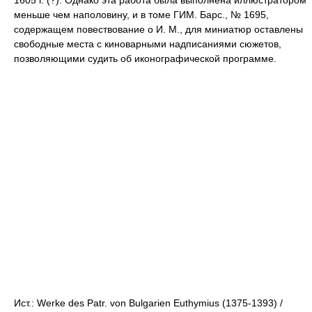
1605 г. (?). Однако эта работа была выполнена иллюстратором
меньше чем наполовину, и в томе ГИМ. Барс., № 1695,
содержащем повествование о И. М., для миниатюр оставлены
свободные места с киноварными надписаниями сюжетов,
позволяющими судить об иконографической программе.
Ист.: Werke des Patr. von Bulgarien Euthymius (1375-1393) /