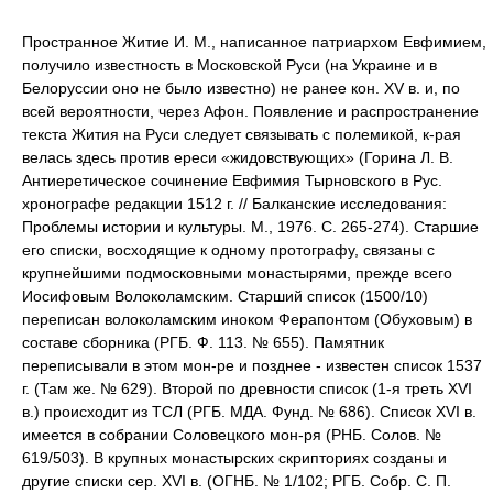
Пространное Житие И. М., написанное патриархом Евфимием,
получило известность в Московской Руси (на Украине и в
Белоруссии оно не было известно) не ранее кон. XV в. и, по
всей вероятности, через Афон. Появление и распространение
текста Жития на Руси следует связывать с полемикой, к-рая
велась здесь против ереси «жидовствующих» (Горина Л. В.
Антиеретическое сочинение Евфимия Тырновского в Рус.
хронографе редакции 1512 г. // Балканские исследования:
Проблемы истории и культуры. М., 1976. С. 265-274). Старшие
его списки, восходящие к одному протографу, связаны с
крупнейшими подмосковными монастырями, прежде всего
Иосифовым Волоколамским. Старший список (1500/10)
переписан волоколамским иноком Ферапонтом (Обуховым) в
составе сборника (РГБ. Ф. 113. № 655). Памятник
переписывали в этом мон-ре и позднее - известен список 1537
г. (Там же. № 629). Второй по древности список (1-я треть XVI
в.) происходит из ТСЛ (РГБ. МДА. Фунд. № 686). Список XVI в.
имеется в собрании Соловецкого мон-ря (РНБ. Солов. №
619/503). В крупных монастырских скрипториях созданы и
другие списки сер. XVI в. (ОГНБ. № 1/102; РГБ. Собр. С. П.