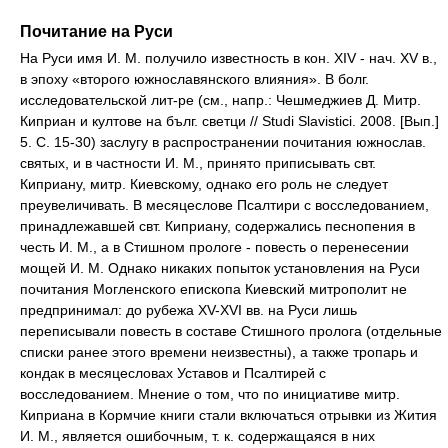
Почитание на Руси
На Руси имя И. М. получило известность в кон. XIV - нач. XV в.,
в эпоху «второго южнославянского влияния». В болг.
исследовательской лит-ре (см., напр.: Чешмеджиев Д. Митр.
Киприан и култове на бълг. светци // Studi Slavistici. 2008. [Вып.]
5. C. 15-30) заслугу в распространении почитания южнослав.
святых, и в частности И. М., принято приписывать свт.
Киприану, митр. Киевскому, однако его роль не следует
преувеличивать. В месяцеслове Псалтири с восследованием,
принадлежавшей свт. Киприану, содержались песнопения в
честь И. М., а в Стишном прологе - повесть о перенесении
мощей И. М. Однако никаких попыток установления на Руси
почитания Могленского епископа Киевский митрополит не
предпринимал: до рубежа XV-XVI вв. на Руси лишь
переписывали повесть в составе Стишного пролога (отдельные
списки ранее этого времени неизвестны), а также тропарь и
кондак в месяцесловах Уставов и Псалтирей с
восследованием. Мнение о том, что по инициативе митр.
Киприана в Кормчие книги стали включаться отрывки из Жития
И. М., является ошибочным, т. к. содержащаяся в них