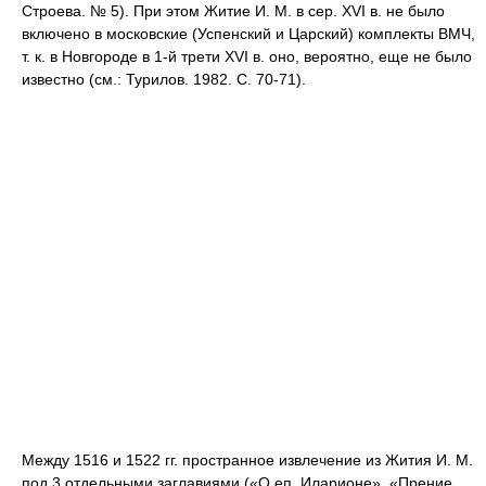
Строева. № 5). При этом Житие И. М. в сер. XVI в. не было
включено в московские (Успенский и Царский) комплекты ВМЧ,
т. к. в Новгороде в 1-й трети XVI в. оно, вероятно, еще не было
известно (см.: Турилов. 1982. С. 70-71).
Между 1516 и 1522 гг. пространное извлечение из Жития И. М.
под 3 отдельными заглавиями («О еп. Иларионе», «Прение