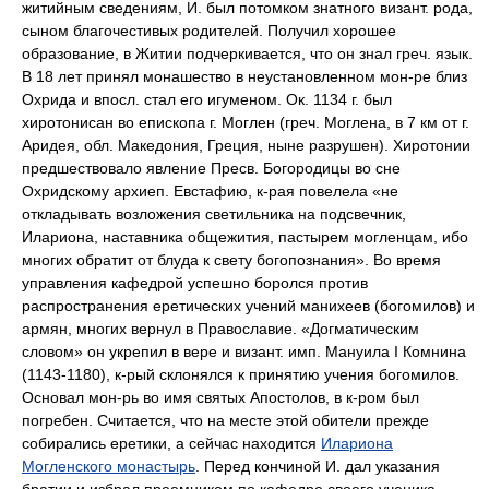
житийным сведениям, И. был потомком знатного визант. рода,
сыном благочестивых родителей. Получил хорошее
образование, в Житии подчеркивается, что он знал греч. язык.
В 18 лет принял монашество в неустановленном мон-ре близ
Охрида и впосл. стал его игуменом. Ок. 1134 г. был
хиротонисан во епископа г. Моглен (греч. Моглена, в 7 км от г.
Аридея, обл. Македония, Греция, ныне разрушен). Хиротонии
предшествовало явление Пресв. Богородицы во сне
Охридскому архиеп. Евстафию, к-рая повелела «не
откладывать возложения светильника на подсвечник,
Илариона, наставника общежития, пастырем могленцам, ибо
многих обратит от блуда к свету богопознания». Во время
управления кафедрой успешно боролся против
распространения еретических учений манихеев (богомилов) и
армян, многих вернул в Православие. «Догматическим
словом» он укрепил в вере и визант. имп. Мануила I Комнина
(1143-1180), к-рый склонялся к принятию учения богомилов.
Основал мон-рь во имя святых Апостолов, в к-ром был
погребен. Считается, что на месте этой обители прежде
собирались еретики, а сейчас находится
Илариона
Могленского монастырь
. Перед кончиной И. дал указания