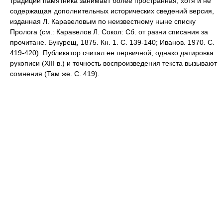
традиции памятника занимает более пространная, хотя и не
содержащая дополнительных исторических сведений версия,
изданная Л. Каравеловым по неизвестному ныне списку
Пролога (см.: Каравелов Л. Сокол: Сб. от разни списания за
прочитане. Букурещ, 1875. Кн. 1. С. 139-140; Иванов. 1970. С.
419-420). Публикатор считал ее первичной, однако датировка
рукописи (XIII в.) и точность воспроизведения текста вызывают
сомнения (Там же. С. 419).