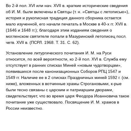
Во 2-й пол. XVI или нач. XVII в. краткие исторические сведения
об И. М. были включены в Святцы (т. н. «Святцы с летописью»),
история и рукописная традиция данного сборника остается
мало изученной, его начали печатать в Москве в 40-х гг. XVII в.
(1646 и 1648 гг.); благодаря этим изданиям сведения о
могленском святителе попали в Мазуринский летописец посл.
четв. XVII в. (ПСРЛ. 1968. Т. 31. С. 62).
Установление литургического почитания И. М. на Руси
относится, по всей вероятности, ко 2-й пол. XVI в. Служба ему
отсутствует в ранних списках Миней «новым чудотворцам»,
появившихся после канонизационных Соборов РПЦ 1547 и
1549 гг. Наличие ее в 2 списках Праздничных миней 1592 г. (см.
ниже), вложенных в вотчинные храмы Строгановыми, к-рые
были тесно связаны с царским и патриаршим дворами,
свидетельствует, что во время царя Феодора Иоанновича такое
почитание уже существовало. Посвящение И. М. храмов в
России неизвестно.