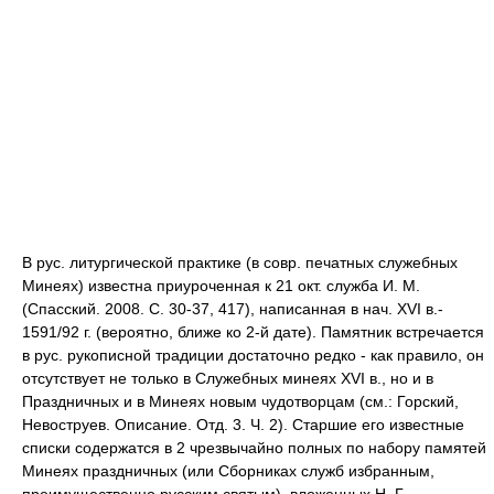
В рус. литургической практике (в совр. печатных служебных
Минеях) известна приуроченная к 21 окт. служба И. М.
(Спасский. 2008. С. 30-37, 417), написанная в нач. XVI в.-
1591/92 г. (вероятно, ближе ко 2-й дате). Памятник встречается
в рус. рукописной традиции достаточно редко - как правило, он
отсутствует не только в Служебных минеях XVI в., но и в
Праздничных и в Минеях новым чудотворцам (см.: Горский,
Невоструев. Описание. Отд. 3. Ч. 2). Старшие его известные
списки содержатся в 2 чрезвычайно полных по набору памятей
Минеях праздничных (или Сборниках служб избранным,