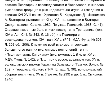
составе Псалтирей с восследованием и Часословов, южнослав.
рукописная традиция к-рых недостаточно изучена (сведения о
списках XVI-XVIII вв. см.: Христова Б., Караджова Д., Икономова
А. Български ръкописи от XI до XVIII в., запазени в България:
Своден каталог. София, 1982. По указ.; Павловић. 1965. С. 41).
Старшие известные болг. списки находятся в Тропарнике (кон.
XIV в. Ath. Chil. № 343. Л. 16 об.) и в Псалтири с
восследованием кон. XIV - нач. XV в. (РГБ. МДА. Фунд. № 309.
Л. 205 об.- 206). К нему, по всей видимости, восходит
большинство ранних рус. списков песнопений - в т. н.
«Псалтири митр. Киприана» (рус. рукопись 1-й четв. XV в.:
МДА. Фунд. № 142), в Псалтири с восследованием кон. XV в.
волоколамских иноков Герасима Замыцкого (Там же. Волок. №
152) и Герасима Чёрного (ГИМ. Епарх. № 90), волоколамский
сборник посл. четв. XV в. (Там же. № 299) и др. (см.: Смирнов.
1940).