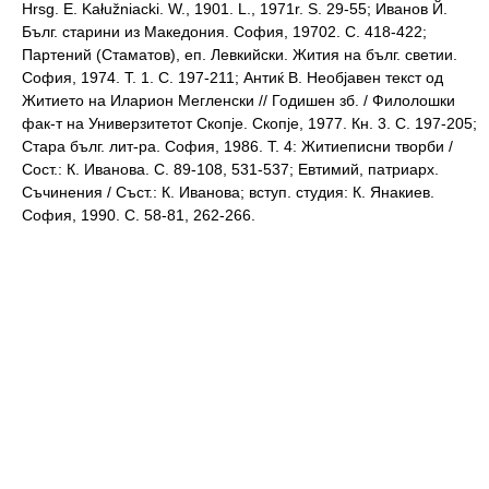
Hrsg. E. Kałužniacki. W., 1901. L., 1971r. S. 29-55; Иванов Й.
Бълг. старини из Македония. София, 19702. С. 418-422;
Партений (Стаматов), еп. Левкийски. Жития на бълг. светии.
София, 1974. Т. 1. С. 197-211; Антиќ В. Необjавен текст од
Житието на Иларион Мегленски // Годишен зб. / Филолошки
фак-т на Универзитетот Скопjе. Скопjе, 1977. Кн. 3. С. 197-205;
Стара бълг. лит-ра. София, 1986. Т. 4: Житиеписни творби /
Сост.: К. Иванова. С. 89-108, 531-537; Евтимий, патриарх.
Съчинения / Съст.: К. Иванова; вступ. студия: К. Янакиев.
София, 1990. С. 58-81, 262-266.