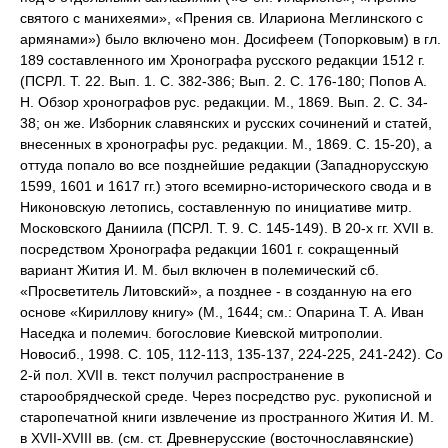
святого с манихеями», «Прения св. Илариона Меглинского с
армянами») было включено мон. Досифеем (Топорковым) в гл.
189 составленного им Хронографа русского редакции 1512 г.
(ПСРЛ. Т. 22. Вып. 1. С. 382-386; Вып. 2. С. 176-180; Попов А.
Н. Обзор хронографов рус. редакции. М., 1869. Вып. 2. С. 34-
38; он же. Изборник славянских и русских сочинений и статей,
внесенных в хронографы рус. редакции. М., 1869. С. 15-20), а
оттуда попало во все позднейшие редакции (Западнорусскую
1599, 1601 и 1617 гг.) этого всемирно-исторического свода и в
Никоновскую летопись, составленную по инициативе митр.
Московского Даниила (ПСРЛ. Т. 9. С. 145-149). В 20-х гг. XVII в.
посредством Хронографа редакции 1601 г. сокращенный
вариант Жития И. М. был включен в полемический сб.
«Просветитель Литовский», а позднее - в созданную на его
основе «Кириллову книгу» (М., 1644; см.: Опарина Т. А. Иван
Наседка и полемич. богословие Киевской митрополии.
Новосиб., 1998. С. 105, 112-113, 135-137, 224-225, 241-242). Cо
2-й пол. XVII в. текст получил распространение в
старообрядческой среде. Через посредство рус. рукописной и
старопечатной книги извлечение из пространного Жития И. М.
в XVII-XVIII вв. (см. ст. Древнерусские (восточнославянские)