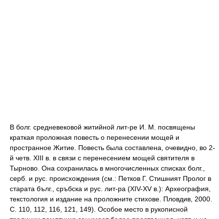
В болг. средневековой житийной лит-ре И. М. посвящены
краткая проложная повесть о перенесении мощей и
пространное Житие. Повесть была составлена, очевидно, во 2-
й четв. XIII в. в связи с перенесением мощей святителя в
Тырново. Она сохранилась в многочисленных списках болг.,
серб. и рус. происхождения (см.: Петков Г. Стишният Пролог в
старата бълг., сръбска и рус. лит-ра (XIV-XV в.): Археография,
текстология и издание на проложните стихове. Пловдив, 2000.
С. 110, 112, 116, 121, 149). Особое место в рукописной