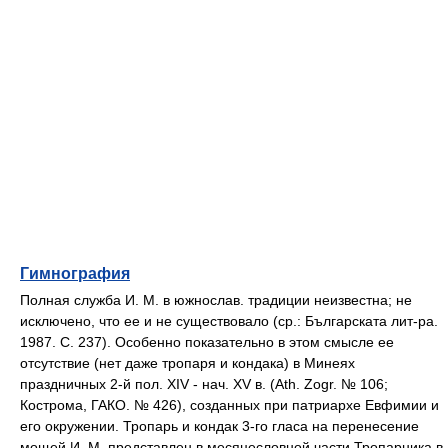
Гимнография
Полная служба И. М. в южнослав. традиции неизвестна; не
исключено, что ее и не существовало (ср.: Българската лит-ра.
1987. С. 237). Особенно показательно в этом смысле ее
отсутствие (нет даже тропаря и кондака) в Минеях
праздничных 2-й пол. XIV - нач. XV в. (Ath. Zogr. № 106;
Кострома, ГАКО. № 426), созданных при патриархе Евфимии и
его окружении. Тропарь и кондак 3-го гласа на перенесение
мощей И. М. представлен в месяцесловной части Тропарника в