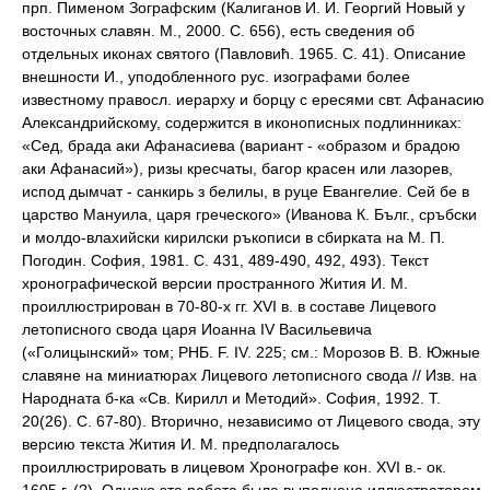
прп. Пименом Зографским (Калиганов И. И. Георгий Новый у
восточных славян. М., 2000. С. 656), есть сведения об
отдельных иконах святого (Павловић. 1965. С. 41). Описание
внешности И., уподобленного рус. изографами более
известному правосл. иерарху и борцу с ересями свт. Афанасию
Александрийскому, содержится в иконописных подлинниках:
«Сед, брада аки Афанасиева (вариант - «образом и брадою
аки Афанасий»), ризы кресчаты, багор красен или лазорев,
испод дымчат - санкирь з белилы, в руце Евангелие. Сей бе в
царство Мануила, царя греческого» (Иванова К. Бълг., сръбски
и молдо-влахийски кирилски ръкописи в сбирката на М. П.
Погодин. София, 1981. С. 431, 489-490, 492, 493). Текст
хронографической версии пространного Жития И. М.
проиллюстрирован в 70-80-х гг. XVI в. в составе Лицевого
летописного свода царя Иоанна IV Васильевича
(«Голицынский» том; РНБ. F. IV. 225; см.: Морозов В. В. Южные
славяне на миниатюрах Лицевого летописного свода // Изв. на
Народната б-ка «Св. Кирилл и Методий». София, 1992. Т.
20(26). С. 67-80). Вторично, независимо от Лицевого свода, эту
версию текста Жития И. М. предполагалось
проиллюстрировать в лицевом Хронографе кон. XVI в.- ок.