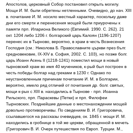
Апостолов, церковный Собор постановил открыть могилу.
Мощи И. М. были обретены нетленными. Очевидно, до нач. XIII
в. почитание И. М. носило местный характер, поскольку даже
дни его смерти и перенесения мощей были приурочены к
памяти прп. Илариона Великого (Евтимий. 1990. С. 262). 21
окт. 1204 либо 1206 г. болгарский царь Калоян (1196-1207)
перенес их в Тырново, вероятно, в храм в честь Вознесения
Господня (см.: Николова Б. Православните църкви през бълг.
средновековие, IX-XIV в. София, 2002. С. 103), но позже болг.
царь Иоанн Асень II (1218-1241) поместил мощи в новый
тырновский храм во имя 40 мучеников, к-рый был построен в
честь победы болгар над греками в 1230 г. Однако по
неустановленным причинам почитание И. М. в Болгарии,
вероятно, имело ряд отличий от почитания др. болг. святых,
мощи к-рых с XIII в. находились в Тырнове - прп. Иоанна
Рильского, прп. Параскевы (Петки) и прп. Филофеи
Тырновских. Позднейшие данные о местонахождении мощей
довольно противоречивы. По сведениям В. И. Григоровича,
ссылавшегося на рассказы очевидцев, ок. 1845 г. мощи И. М.
находились в гробнице в той же церкви, обращенной в мечеть
(Григорович В. И. Очерк путешествия по Европ. Турции. М.,