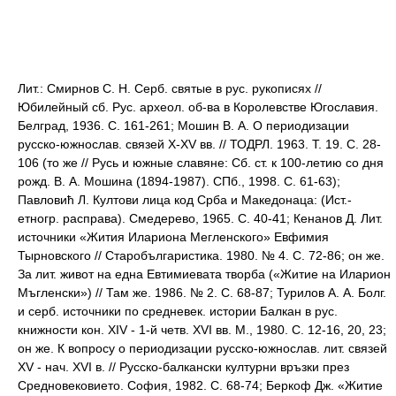
Лит.: Смирнов С. Н. Серб. святые в рус. рукописях //
Юбилейный сб. Рус. археол. об-ва в Королевстве Югославия.
Белград, 1936. С. 161-261; Мошин В. А. О периодизации
русско-южнослав. связей X-XV вв. // ТОДРЛ. 1963. Т. 19. С. 28-
106 (то же // Русь и южные славяне: Сб. ст. к 100-летию со дня
рожд. В. А. Мошина (1894-1987). СПб., 1998. С. 61-63);
Павловић Л. Култови лица код Срба и Македонаца: (Ист.-
етногр. расправа). Смедерево, 1965. С. 40-41; Кенанов Д. Лит.
источники «Жития Илариона Мегленского» Евфимия
Тырновского // Старобългаристика. 1980. № 4. С. 72-86; он же.
За лит. живот на една Евтимиевата творба («Житие на Иларион
Мъгленски») // Там же. 1986. № 2. С. 68-87; Турилов А. А. Болг.
и серб. источники по средневек. истории Балкан в рус.
книжности кон. XIV - 1-й четв. XVI вв. М., 1980. С. 12-16, 20, 23;
он же. К вопросу о периодизации русско-южнослав. лит. связей
XV - нач. XVI в. // Русско-балкански културни връзки през
Средновековието. София, 1982. С. 68-74; Беркоф Дж. «Житие