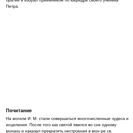
братии и избрал преемником по кафедре своего ученика
Петра.
Почитание
На могиле И. М. стали совершаться многочисленные чудеса и
исцеления. После того как святой явился во сне одному
монаху и наказал прекратить нестроения в мон-ре св.