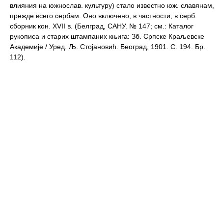
влияния на южнослав. культуру) стало известно юж. славянам,
прежде всего сербам. Оно включено, в частности, в серб.
сборник кон. XVII в. (Белград, САНУ. № 147; см.: Каталог
рукописа и старих штампаних књига: Зб. Српске Краљевске
Академиjе / Уред. Љ. Стоjановић. Београд, 1901. C. 194. Бр.
112).