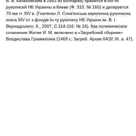
В. В. Качановским в 1883 из Болгарии) хранится в Ин-те
рукописей НБ Украины в Киеве (Ф. 310. № 160) и датируется
70-ми гг. XIV в. (Гнатенко Л. Слов'янська кирилична рукописна
книга XIV ст. з фондiв Iн-ту рукопису НБ Украiни iм. В. I.
Вернадського. К., 2007. С.114-116. № 16). Как полемическое
сочинение Житие И. М. включено в «Загребский сборник»
Владислава Грамматика (1469 г.; Загреб. Архив ХАЗУ. III. a. 47).