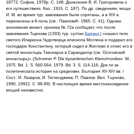
18772. София, 1978р. С. 148; Донесения В. И. Григоровича о
его путешествиях. Каз., 1915. С. 187). По др. сведениям, мощи
И. М. во время тур. завоевания были спрятаны, а в XIX в.
перенесены в К-поль (см.: Павловић. 1965. С. 41). Однако
анонимная визант. хроника № 72а сообщает, что после
завоевания Тырнова (1393) тур. султан
Баязид I
«нашел тело
святого Илариона Чудотворца епископа Моглена и подарил его
господарю Константину, который сидел в Жиглово и отнес его в
святой монастырь Таксиарха в Сарандапор (см. Осоговский
монастырь)» (Schreiner P. Die byzantinischen Kleinchroniken. W.,
1975. Bd. 1. S. 560-564; 1979. Bd. 3. S. 114-116; Док-ти за
политическата история на средновек. България XII-XIV вв. /
Сост.: И. Лазаров, И. Тютюнджиев, П. Павлов. Вел. Търново,
1990, 19922. С. 88-89). В настоящее время местонахождение
мощей неизвестно.