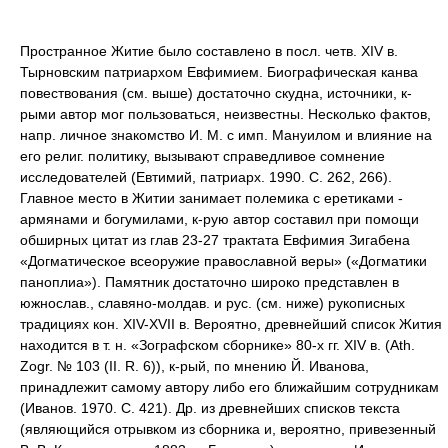
Пространное Житие было составлено в посл. четв. XIV в.
Тырновским патриархом Евфимием. Биографическая канва
повествования (см. выше) достаточно скудна, источники, к-
рыми автор мог пользоваться, неизвестны. Несколько фактов,
напр. личное знакомство И. М. с имп. Мануилом и влияние на
его религ. политику, вызывают справедливое сомнение
исследователей (Евтимий, патриарх. 1990. С. 262, 266).
Главное место в Житии занимает полемика с еретиками -
армянами и богумилами, к-рую автор составил при помощи
обширных цитат из глав 23-27 трактата Евфимия Зигабена
«Догматическое всеоружие православной веры» («Догматики
паноплиа»). Памятник достаточно широко представлен в
южнослав., славяно-молдав. и рус. (см. ниже) рукописных
традициях кон. XIV-XVII в. Вероятно, древнейший список Жития
находится в т. н. «Зографском сборнике» 80-х гг. ХIV в. (Ath.
Zogr. № 103 (II. R. 6)), к-рый, по мнению Й. Иванова,
принадлежит самому автору либо его ближайшим сотрудникам
(Иванов. 1970. С. 421). Др. из древнейших списков текста
(являющийся отрывком из сборника и, вероятно, привезенный