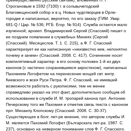
преимущественно русским святым), вложенных Н. Г.
Строгановым в 1592 (7100) г. в сольвычегодский
Благовещенский собор и в ц. Новых чудотворцев в Орле-
городке и написанных, вероятно, по его заказу (ГИМ. Увар.
681-Q / Цар. № 536; РГБ. Егор. № 914). Служба остается мало
изученной; архиеп. Владимирский Сергий (Спасский) пишет о
ее позднем появлении в служебных Минеях (Сергий
(Спасский). Месяцеслов. Т. 1. С. 215), а Ф. Г. Спасский
характеризует ее как написанную «неизвестно кем, непонятно
почему и зачем» (Спасский. 2008. С. 417). Сочинение носит
компилятивный характер: в его основу положен 1-й из двух
канонов (с частично сохранившимся акростихом), написанных
Пахомием Логофетом на перенесение мощей свт. митр.
Киевского и всея Руси Петра. Ф. Г. Спасский, не имевший
возможности работать с рукописями, тем не менее
справедливо указал на этот факт, дополнительно сообщив об
использовании в службе И. М. тропарей канона прп. Антонию
Печерскому того же Пахомия и отметив связь текста с каноном
прп. Михаилу Клопскому (Спасский. 2008. С. 30-37).
Существующее в болг. лит-ре мнение, что автором службы И.
М. является Пахомий Логофет (Българската лит-ра. 1987. С.
237), основано на неверном понимании слов Ф. Г. Спасского.