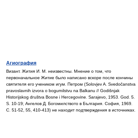
Агиография
Визант. Жития И. М. неизвестны. Мнение о том, что
первоначальное Житие было написано вскоре после кончины
святителя его учеником игум. Петром (Solovjev A. Svedočanstva
pravoslavnih izvora o bogumilstvu na Balkanu // Godišnjak
Historijskog društva Bosne i Hercegovine. Sarajevo, 1953. God. 5.
S. 10-19; Ангелов Д. Богомилството в България. София, 1969.
С. 51-52, 55, 410-413) не находит подтверждения в источниках.