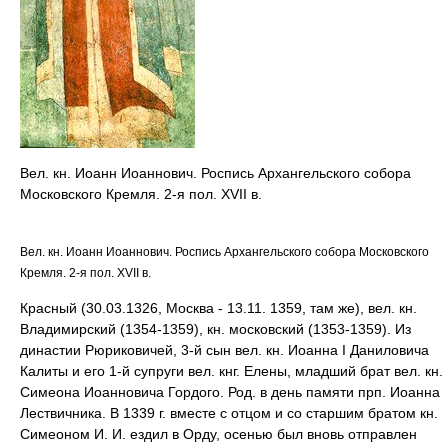
Вел. кн. Иоанн Иоаннович. Роспись Архангельского собора
Московского Кремля. 2-я пол. XVII в.
Вел. кн. Иоанн Иоаннович. Роспись Архангельского собора Московского
Кремля. 2-я пол. XVII в.
Красный (30.03.1326, Москва - 13.11. 1359, там же), вел. кн.
Владимирский (1354-1359), кн. московский (1353-1359). Из
династии Рюриковичей, 3-й сын вел. кн. Иоанна I Даниловича
Калиты и его 1-й супруги вел. кнг. Елены, младший брат вел. кн.
Симеона Иоанновича Гордого. Род. в день памяти прп. Иоанна
Лествичника. В 1339 г. вместе с отцом и со старшим братом кн.
Симеоном И. И. ездил в Орду, осенью был вновь отправлен