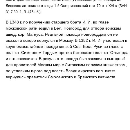
Лицевого летописного свода 1-й Остермановский том. 70-е гг. XVI в. (БАН.
31.7.30–1. Л. 475 об.)
В 1348 г. по поручению старшего брата И. И. во главе
московской рати ездил в Вел. Новгород для отпора войскам
швед. кор. Магнуса. Реальной помощи новгородцам он не
оказал и вскоре вернулся в Москву. В 1352 г. И. И. участвовал в
крупномасштабном походе князей Сев.-Вост. Руси во главе с
вел. кн. Симеоном Гордым против Литовского вел. кн. Ольгерда
и его союзников. В результате похода был заключен выгодный
для правителей Москвы мир с Литовским великим княжеством,
по условиям к-рого под власть Владимирского вел. князя
вернулись правители Смоленского и Брянского княжеств.