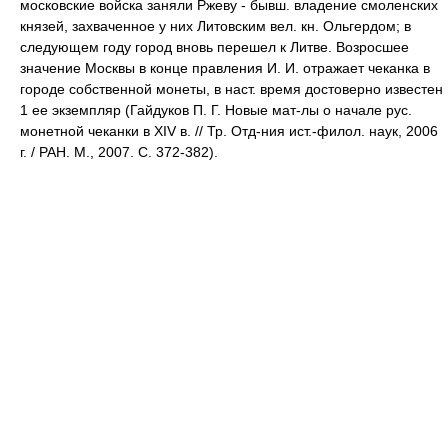
московские войска заняли Ржеву - бывш. владение смоленских
князей, захваченное у них Литовским вел. кн. Ольгердом; в
следующем году город вновь перешел к Литве. Возросшее
значение Москвы в конце правления И. И. отражает чеканка в
городе собственной монеты, в наст. время достоверно известен
1 ее экземпляр (Гайдуков П. Г. Новые мат-лы о начале рус.
монетной чеканки в XIV в. // Тр. Отд-ния ист.-филол. наук, 2006
г. / РАН. М., 2007. С. 372-382).