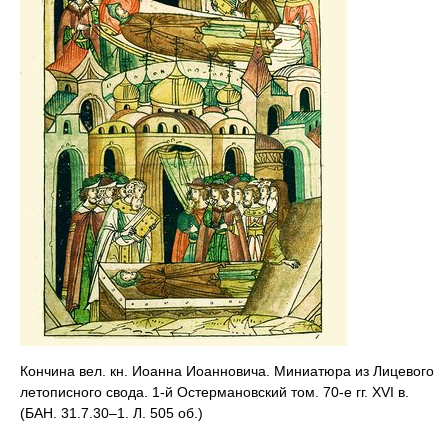
Кончина вел. кн. Иоанна Иоанновича. Миниатюра из Лицевого
летописного свода. 1-й Остермановский том. 70-е гг. XVI в.
(БАН. 31.7.30–1. Л. 505 об.)