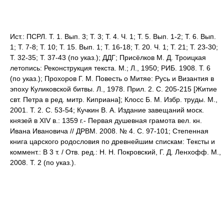
Ист.: ПСРЛ. Т. 1. Вып. 3; Т. 3; Т. 4. Ч. 1; Т. 5. Вып. 1-2; Т. 6. Вып.
1; Т. 7-8; Т. 10; Т. 15. Вып. 1; Т. 16-18; Т. 20. Ч. 1; Т. 21; Т. 23-30;
Т. 32-35; Т. 37-43 (по указ.); ДДГ; Присёлков М. Д. Троицкая
летопись: Реконструкция текста. М.; Л., 1950; РИБ. 1908. Т. 6
(по указ.); Прохоров Г. М. Повесть о Митяе: Русь и Византия в
эпоху Куликовской битвы. Л., 1978. Прил. 2. С. 205-215 [Житие
свт. Петра в ред. митр. Киприана]; Клосс Б. М. Избр. труды. М.,
2001. Т. 2. С. 53-54; Кучкин В. А. Издание завещаний моск.
князей в XIV в.: 1359 г.- Первая душевная грамота вел. кн.
Ивана Ивановича // ДРВМ. 2008. № 4. С. 97-101; Степенная
книга царского родословия по древнейшим спискам: Тексты и
коммент.: В 3 т. / Отв. ред.: Н. Н. Покровский, Г. Д. Ленхофф. М.,
2008. Т. 2 (по указ.).