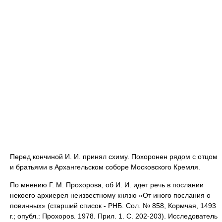
Перед кончиной И. И. принял схиму. Похоронен рядом с отцом
и братьями в Архангельском соборе Московского Кремля.
По мнению Г. М. Прохорова, об И. И. идет речь в послании
некоего архиерея неизвестному князю «От иного послания о
повинных» (старший список - РНБ. Сол. № 858, Кормчая, 1493
г.; опубл.: Прохоров. 1978. Прил. 1. С. 202-203). Исследователь