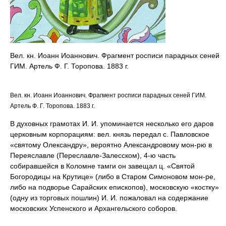
Вел. кн. Иоанн Иоаннович. Фрагмент росписи парадных сеней
ГИМ. Артель Ф. Г. Торопова. 1883 г.
Вел. кн. Иоанн Иоаннович. Фрагмент росписи парадных сеней ГИМ.
Артель Ф. Г. Торопова. 1883 г.
В духовных грамотах И. И. упоминается несколько его даров
церковным корпорациям: вел. князь передал с. Павловское
«святому Олександру», вероятно Александровому мон-рю в
Переяславле (Переславле-Залесском), 4-ю часть
собиравшейся в Коломне тамги он завещал ц. «Святой
Богородицы на Крутице» (либо в Старом Симоновом мон-ре,
либо на подворье Сарайских епископов), московскую «костку»
(одну из торговых пошлин) И. И. пожаловал на содержание
московских Успенского и Архангельского соборов.