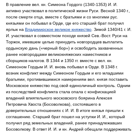
В правление вел. кн. Симеона Гордого (1340-1353) И. И.
активно участвовал в политической жизни Руси. Весной 1340 г.,
после смерти отца, вместе с братьями и со многими рус.
князьями он побывал в Орде, где его старший брат получил
ярлык на
Владимирское великое княжество
. Зимой 1340/41 г. И.
И. участвовал в совместном походе князей Сев.-Вост. Руси на
Торжок, имевшем целью принудить новгородцев выплатить
ордынскую дань («черный бор») и освободить захваченных
ранее новгородцами великокняжеских наместников и
сборщиков налогов. В 1344 и 1350 гг. вместе с вел. кн.
Симеоном Гордым И. И. вновь побывал в Орде. В 1348 г.
возник конфликт между Симеоном Гордым и его младшими
братьями, противившимися намерениям вел. князя поставить
Московское княжество под свой единоличный контроль. Одним
из последствий конфликта стала опала с конфискацией
владений влиятельного московского боярина Алексея
Петровича Хвоста (Босоволкова), состоявшего в
доверительных отношениях с И. И. В итоге князья пришли к
соглашению. Старший брат пошел на уступки И. И., который
получил ряд земельных владений, ранее принадлежавших
Босоволкову. В ответ И. И. и кн. Андрей обещали поддерживать