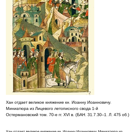
Хан отдает великое княжение кн. Иоанну Иоанновичу.
Миниатюра из Лицевого летописного свода 1-й
Остермановский том. 70-е гг. XVI в. (БАН. 31.7.30–1. Л. 475 об.)
Хан отдает великое княжение кн. Иоанну Иоанновичу. Миниатюра из