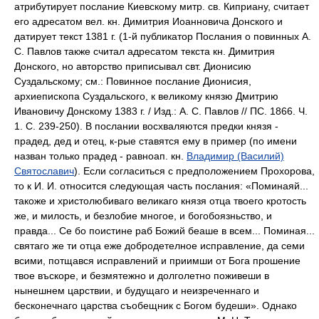
атрибутирует послание Киевскому митр. св. Киприану, считает
его адресатом вел. кн. Димитрия Иоанновича Донского и
датирует текст 1381 г. (1-й публикатор Послания о повинных А.
С. Павлов также считал адресатом текста кн. Димитрия
Донского, но авторство приписывал свт. Дионисию
Суздальскому; см.: Повинное послание Дионисия,
архиепископа Суздальского, к великому князю Дмитрию
Ивановичу Донскому 1383 г. / Изд.: А. С. Павлов // ПС. 1866. Ч.
1. С. 239-250). В послании восхваляются предки князя -
прадед, дед и отец, к-рые ставятся ему в пример (по имени
назван только прадед - равноап. кн.
Владимир (Василий)
Святославич
). Если согласиться с предположением Прохорова,
то к И. И. относится следующая часть послания: «Поминаяй...
такоже и христолюбиваго великаго князя отца твоего кротость
же, и милость, и безлобие многое, и богобоязньство, и
правда... Се бо поистине раб Божий беаше в всем... Поминая...
святаго же ти отца еже добродетелное исправление, да семи
всими, потщався исправлений и приимши от Бога прошение
твое въскоре, и безмятежно и долголетно поживеши в
нынешнем царствии, и будущаго и неизреченнаго и
бесконечнаго царства съобещник с Богом будеши». Однако