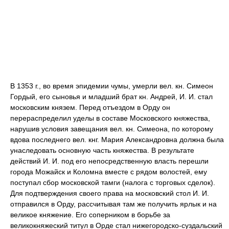
В 1353 г., во время эпидемии чумы, умерли вел. кн. Симеон
Гордый, его сыновья и младший брат кн. Андрей, И. И. стал
московским князем. Перед отъездом в Орду он
перераспределил уделы в составе Московского княжества,
нарушив условия завещания вел. кн. Симеона, по которому
вдова последнего вел. кнг. Мария Александровна должна была
унаследовать основную часть княжества. В результате
действий И. И. под его непосредственную власть перешли
города Можайск и Коломна вместе с рядом волостей, ему
поступал сбор московской тамги (налога с торговых сделок).
Для подтверждения своего права на московский стол И. И.
отправился в Орду, рассчитывая там же получить ярлык и на
великое княжение. Его соперником в борьбе за
великокняжеский титул в Орде стал нижегородско-суздальский