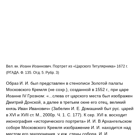
Вел. кн. Иоанн Иоаннович. Портрет из «Царского Титулярника» 1672 г.
(РГАДА. Ф. 135. Отд. 5. Рубр. 3)
Образ И. И. был представлен в стенописи Золотой палаты
Московского Кремля (не сохр.), созданной в 1552 г., при царе
Иоанне IV Грозном: «...слева от царского места был изображен
Дмитрий Донской, а далее в третьем окне его отец, великий
князь Иван Иванович» (Забелин И. Е. Домашний быт рус. царей
в XVI и XVII ст. М., 2000р. Ч. 1. С. 177). К сер. XVI в. восходит
иконография «исторического портрета» И. И. В Архангельском
соборе Московского Кремля изображение И. И. находится над
местом его захоронения, у юж. стены собора. И. И.