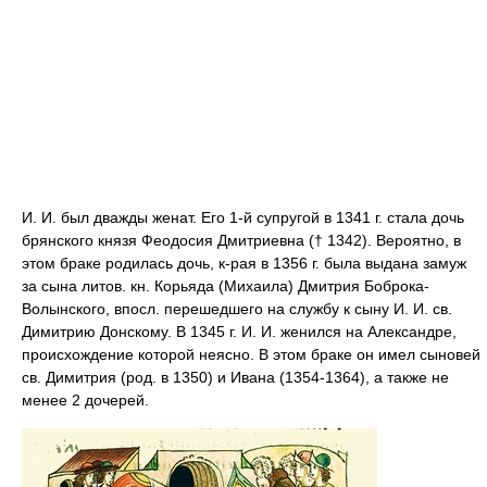
И. И. был дважды женат. Его 1-й супругой в 1341 г. стала дочь
брянского князя Феодосия Дмитриевна († 1342). Вероятно, в
этом браке родилась дочь, к-рая в 1356 г. была выдана замуж
за сына литов. кн. Корьяда (Михаила) Дмитрия Боброка-
Волынского, впосл. перешедшего на службу к сыну И. И. св.
Димитрию Донскому. В 1345 г. И. И. женился на Александре,
происхождение которой неясно. В этом браке он имел сыновей
св. Димитрия (род. в 1350) и Ивана (1354-1364), а также не
менее 2 дочерей.