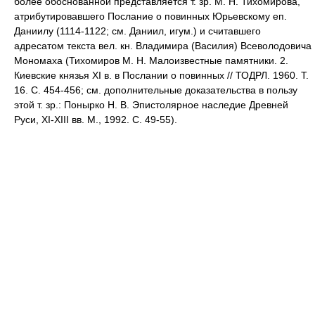
более обоснованной представляется т. зр. М. Н. Тихомирова,
атрибутировавшего Послание о повинных Юрьевскому еп.
Даниилу (1114-1122; см. Даниил, игум.) и считавшего
адресатом текста вел. кн. Владимира (Василия) Всеволодовича
Мономаха (Тихомиров М. Н. Малоизвестные памятники. 2.
Киевские князья XI в. в Послании о повинных // ТОДРЛ. 1960. Т.
16. С. 454-456; см. дополнительные доказательства в пользу
этой т. зр.: Понырко Н. В. Эпистолярное наследие Древней
Руси, XI-XIII вв. М., 1992. С. 49-55).