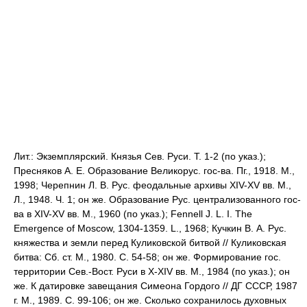
Лит.: Экземплярский. Князья Сев. Руси. Т. 1-2 (по указ.);
Пресняков А. Е. Образование Великорус. гос-ва. Пг., 1918. М.,
1998; Черепнин Л. В. Рус. феодальные архивы XIV-XV вв. М.,
Л., 1948. Ч. 1; он же. Образование Рус. централизованного гос-
ва в XIV-XV вв. М., 1960 (по указ.); Fennell J. L. I. The
Emergence of Moscow, 1304-1359. L., 1968; Кучкин В. А. Рус.
княжества и земли перед Куликовской битвой // Куликовская
битва: Сб. ст. М., 1980. С. 54-58; он же. Формирование гос.
территории Сев.-Вост. Руси в X-XIV вв. М., 1984 (по указ.); он
же. К датировке завещания Симеона Гордого // ДГ СССР, 1987
г. М., 1989. С. 99-106; он же. Сколько сохранилось духовных