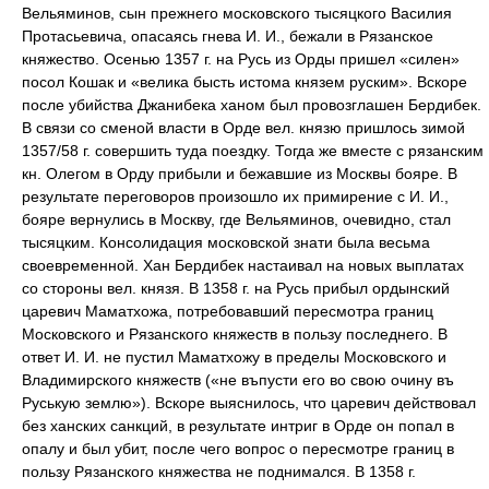
Вельяминов, сын прежнего московского тысяцкого Василия
Протасьевича, опасаясь гнева И. И., бежали в Рязанское
княжество. Осенью 1357 г. на Русь из Орды пришел «силен»
посол Кошак и «велика бысть истома князем руским». Вскоре
после убийства Джанибека ханом был провозглашен Бердибек.
В связи со сменой власти в Орде вел. князю пришлось зимой
1357/58 г. совершить туда поездку. Тогда же вместе с рязанским
кн. Олегом в Орду прибыли и бежавшие из Москвы бояре. В
результате переговоров произошло их примирение с И. И.,
бояре вернулись в Москву, где Вельяминов, очевидно, стал
тысяцким. Консолидация московской знати была весьма
своевременной. Хан Бердибек настаивал на новых выплатах
со стороны вел. князя. В 1358 г. на Русь прибыл ордынский
царевич Маматхожа, потребовавший пересмотра границ
Московского и Рязанского княжеств в пользу последнего. В
ответ И. И. не пустил Маматхожу в пределы Московского и
Владимирского княжеств («не въпусти его во свою очину въ
Руськую землю»). Вскоре выяснилось, что царевич действовал
без ханских санкций, в результате интриг в Орде он попал в
опалу и был убит, после чего вопрос о пересмотре границ в
пользу Рязанского княжества не поднимался. В 1358 г.