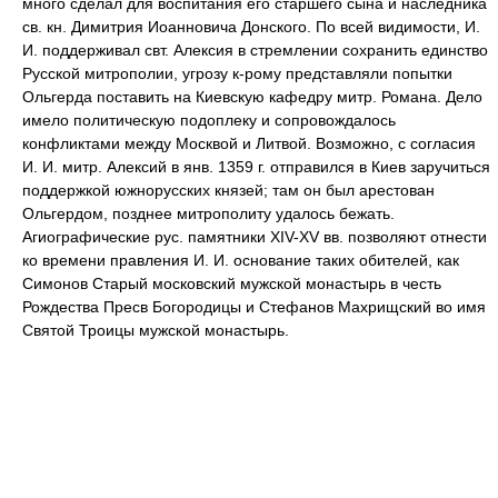
много сделал для воспитания его старшего сына и наследника
св. кн. Димитрия Иоанновича Донского. По всей видимости, И.
И. поддерживал свт. Алексия в стремлении сохранить единство
Русской митрополии, угрозу к-рому представляли попытки
Ольгерда поставить на Киевскую кафедру митр. Романа. Дело
имело политическую подоплеку и сопровождалось
конфликтами между Москвой и Литвой. Возможно, с согласия
И. И. митр. Алексий в янв. 1359 г. отправился в Киев заручиться
поддержкой южнорусских князей; там он был арестован
Ольгердом, позднее митрополиту удалось бежать.
Агиографические рус. памятники XIV-XV вв. позволяют отнести
ко времени правления И. И. основание таких обителей, как
Симонов Старый московский мужской монастырь в честь
Рождества Пресв Богородицы и Стефанов Махрищский во имя
Святой Троицы мужской монастырь.