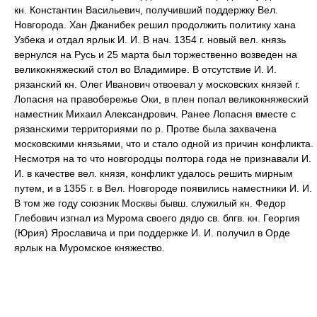
кн. Константин Васильевич, получивший поддержку Вел.
Новгорода. Хан Джанибек решил продолжить политику хана
Узбека и отдал ярлык И. И. В нач. 1354 г. новый вел. князь
вернулся на Русь и 25 марта был торжественно возведен на
великокняжеский стол во Владимире. В отсутствие И. И.
рязанский кн. Олег Иванович отвоевал у московских князей г.
Лопасня на правобережье Оки, в плен попал великокняжеский
наместник Михаил Александрович. Ранее Лопасня вместе с
рязанскими территориями по р. Протве была захвачена
московскими князьями, что и стало одной из причин конфликта.
Несмотря на то что новгородцы полтора года не признавали И.
И. в качестве вел. князя, конфликт удалось решить мирным
путем, и в 1355 г. в Вел. Новгороде появились наместники И. И.
В том же году союзник Москвы бывш. служилый кн. Федор
Глебович изгнал из Мурома своего дядю св. блгв. кн. Георгия
(Юрия) Ярославича и при поддержке И. И. получил в Орде
ярлык на Муромское княжество.