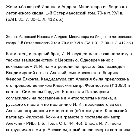
Женитьба князей Иоанна и Андрея. Миниатюра из Лицевого
летописного свода. 1-й Остермановский том. 70-е гг. XVI в.
(БАН. 31. 7. 30–1. Л. 412 об.)
Женитьба князей Иоанна и Андрея. Миниатюра из Лицевого летописного
свода. 1-й Остермановский том. 70-е гг. XVI в. (БАН. 31. 7. 30–1. Л. 412 об.)
Как и отец, и старший брат, И. И. осуществлял свою политику в
тесном взаимодействии с Церковью. Одновременно с
вокняжением И. И. на митрополичий престол был возведен
Владимирский еп. св. Алексий, сын московского боярина
Федора Бяконта. Кандидатура свт. Алексия была предложена
его предшественником Киевским митр. Феогностом († 1353) и
вел. кн. Симеоном Гордым. К-польская Патриархия
согласилась на поставление в митрополиты не грека, а
русского отчасти и по настоянию И. И., просившего за свт.
Алексия патриарха и императора (об этом упом. К-польский
патриарх Филофей Коккин в грамоте о поставлении митр.
Алексия - РИБ. Т. 6. Прил. Стб. 44, 46). Впосл. И. И. тесно
сотрудничал с митр. Алексием, к-рый после смерти вел. князя