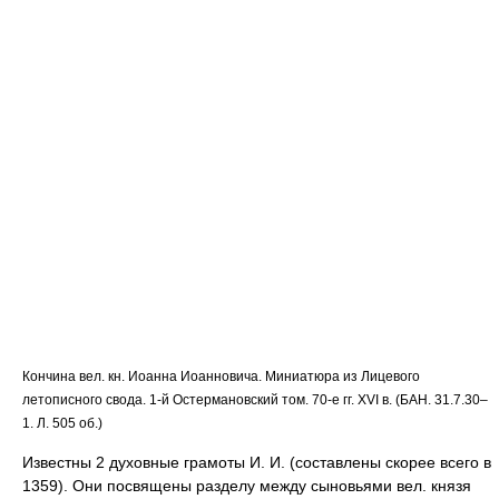
Кончина вел. кн. Иоанна Иоанновича. Миниатюра из Лицевого
летописного свода. 1-й Остермановский том. 70-е гг. XVI в. (БАН. 31.7.30–
1. Л. 505 об.)
Известны 2 духовные грамоты И. И. (составлены скорее всего в
1359). Они посвящены разделу между сыновьями вел. князя