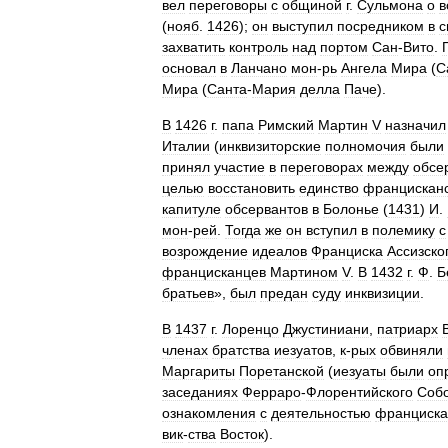
вел
переговоры
с
общиной
г
.
Сульмона
о
в
(
нояб
.
1426
);
он
выступил
посредником
в
с
захватить
контроль
над
портом
Сан
-
Вито
.
основал
в
Ланчано
мон
-
рь
Ангела
Мира
(
С
Мира
(
Санта
-
Мария
делла
Паче
).
В
1426
г
.
папа
Римский
Мартин
V
назначил
Италии
(
инквизиторские
полномочия
были
принял
участие
в
переговорах
между
обсе
целью
восстановить
единство
францисканс
капитуле
обсервантов
в
Болонье
(
1431
)
И
.
мон
-
рей
.
Тогда
же
он
вступил
в
полемику
с
возрождение
идеалов
Франциска
Ассизско
францисканцев
Мартином
V
.
В
1432
г
.
Ф
.
Б
братьев
»,
был
предан
суду
инквизиции
.
В
1437
г
.
Лоренцо
Джустиниани
,
патриарх
членах
братства
иезуатов
,
к
-
рых
обвиняли
Маргариты
Поретанской
(
иезуаты
были
оп
заседаниях
Ферраро
-
Флорентийского
Соб
ознакомления
с
деятельностью
франциска
вик
-
ства
Восток
).