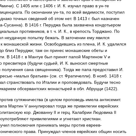
Амичи
).
С
1405
или
с
1406
г
.
И
.
К
.
изучал
право
в
ун
-
те
лиценциата
.
По
окончании
ун
-
та
,
по
всей
видимости
,
поступил
однако
точных
сведений
об
этом
нет
.
В
1413
г
.
был
назначен
а
-
Сусанна
).
В
1416
г
.
Перуджа
была
захвачена
кондотьером
циальных
противников
,
в
т
.
ч
.
И
.
К
.,
в
крепость
Торджано
.
По
ял
неудачную
попытку
бежать
.
В
заточении
ему
явился
к
монашеской
жизни
.
Освободившись
из
плена
,
И
.
К
.
удалился
до
близ
Перуджи
;
там
он
принес
монашеские
обеты
и
ти
.
В
1418
г
.
в
Мантуе
был
принят
папой
Мартином
V
и
о
пресвитера
(
будучи
судьей
,
И
.
К
.
выносил
смертные
я
получения
сана
священника
).
Тогда
же
папа
предоставил
И
.
ересью
«
малых
братьев
» (
см
.
ст
.
Фратичелли
).
В
нояб
.
1418
г
.
чал
странствовать
по
Италии
и
проповедовать
.
Будучи
тесно
икарием
обсервантских
монастырей
в
обл
.
Абруцци
(
1422
).
против
сутяжничества
(
в
целом
проповедь
имела
антисемит
.
апа
Мартин
V
аннулировал
тогда
же
привилегии
еврейских
олитанскую
кор
.
Джованну
II
и
герц
.
Калабрии
Людовика
II
лоупотребляют
привилегиями
и
угнетают
христиан
.
лучил
полномочия
принимать
меры
против
евреев
-
нонического
права
.
Принуждал
членов
еврейских
общин
носить