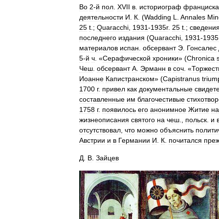
Во
2
-
й
пол
.
XVII
в
.
историограф
франциска
деятельности
И
.
К
. (
Wadding
L
.
Annales
Min
25
t
.;
Quaracchi
,
1931
-
1935r
.
25
t
.;
сведени
последнего
издания
(
Quaracchi
,
1931
-
1935
материалов
испан
.
обсервант
Э
.
Гонсалес
5
-
й
ч
. «
Серафической
хроники
» (
Chronica
Чеш
.
обсервант
А
.
Эрманн
в
соч
. «
Торжес
Иоанне
Капистранском
» (
Capistranus
triu
1700
г
.
привел
как
документальные
свидет
составленные
им
благочестивые
стихотво
1758
г
.
появилось
его
анонимное
Житие
на
жизнеописания
святого
на
чеш
.,
польск
.
и
отсутствовал
,
что
можно
объяснить
полити
Австрии
и
в
Германии
И
.
К
.
почитался
пре
Д
.
В
.
Зайцев