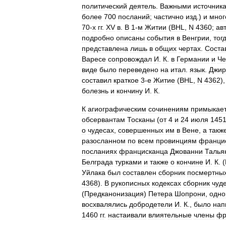
политический
деятель
.
Важными
источник
более
700
посланий
;
частично
изд
.)
и
мног
70
-
х
гг
.
XV
в
.
В
1
-
м
Житии
(
BHL
,
N
4360
;
ав
подробно
описаны
события
в
Венгрии
,
тог
представлена
лишь
в
общих
чертах
.
Соста
Варесе
сопровождал
И
.
К
.
в
Германии
и
Че
виде
было
переведено
на
итал
.
язык
.
Джир
составил
краткое
3
-
е
Житие
(
BHL
,
N
4362
)
болезнь
и
кончину
И
.
К
.
К
агиографическим
сочинениям
примыкае
обсервантам
Тосканы
(
от
4
и
24
июля
145
о
чудесах
,
совершенных
им
в
Вене
,
а
такж
разосланном
по
всем
провинциям
францис
посланиях
францисканца
Джованни
Талья
Белграда
турками
и
также
о
кончине
И
.
К
. (
Уйлака
был
составлен
сборник
посмертны
4368
).
В
рукописных
кодексах
сборник
чуд
(
Предканонизация
)
Петера
Шопрони
,
одно
восхвалялись
добродетели
И
.
К
.,
было
нап
1460
гг
.
настаивали
влиятельные
члены
фр