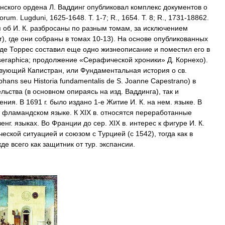
нского
ордена
Л
.
Ваддинг
опубликовал
комплекс
документов
о
orum
.
Lugduni
,
1625
-
1648
.
T
.
1
-
7
;
R
.,
1654
.
T
.
8
;
R
.,
1731
-
18862
.
я
об
И
.
К
.
разбросаны
по
разным
томам
,
за
исключением
r
),
где
они
собраны
в
томах
10
-
13
).
На
основе
опубликованных
де
Торрес
составил
еще
одно
жизнеописание
и
поместил
его
в
seraphica
;
продолжение
«
Серафической
хроники
»
Д
.
Корнехо
).
твующий
Капистран
,
или
Фундаментальная
история
о
св
.
mphans
seu
Historia
fundamentalis
de
S
.
Joanne
Capestrano
)
в
ельства
(
в
основном
опираясь
на
изд
.
Ваддинга
),
так
и
рения
.
В
1691
г
.
было
издано
1
-
е
Житие
И
.
К
.
на
нем
.
языке
.
В
фламандском
языке
.
К
XIX
в
.
относятся
переработанные
венг
.
языках
.
Во
Франции
до
сер
.
XIX
в
.
интерес
к
фигуре
И
.
К
.
ческой
ситуацией
и
союзом
с
Турцией
(
с
1542
),
тогда
как
в
жде
всего
как
защитник
от
тур
.
экспансии
.