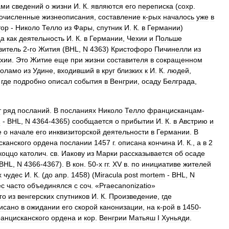
ами
сведений
о
жизни
И
.
К
.
являются
его
переписка
(
сохр
.
очисленные
жизнеописания
,
составление
к
-
рых
началось
уже
в
тор
-
Николо
Телло
из
Фары
,
спутник
И
.
К
.
в
Германии
)
да
как
деятельность
И
.
К
.
в
Германии
,
Чехии
и
Польше
витель
2
-
го
Жития
(
BHL
,
N
4363
)
Кристофоро
Пичинелли
из
хии
.
Это
Житие
еще
при
жизни
составителя
в
сокращенном
оламо
из
Удине
,
входивший
в
круг
близких
к
И
.
К
.
людей
,
,
где
подробно
описал
события
в
Венгрии
,
осаду
Белграда
,
т
ряд
посланий
.
В
посланиях
Николо
Телло
францисканцам
-
1
-
BHL
,
N
4364
-
4365
)
сообщается
о
прибытии
И
.
К
.
в
Австрию
и
е
о
начале
его
инквизиторской
деятельности
в
Германии
.
В
канского
ордена
послании
1457
г
.
описана
кончина
И
.
К
.,
а
в
2
коццо
католич
.
св
.
Иакову
из
Марки
рассказывается
об
осаде
BHL
,
N
4366
-
4367
).
В
кон
.
50
-
х
гг
.
XV
в
.
по
инициативе
жителей
х
чудес
И
.
К
. (
до
апр
.
1458
) (
Miracula
post
mortem
-
BHL
,
N
ес
часто
объединялся
с
соч
. «
Praecanonizatio
»
го
из
венгерских
спутников
И
.
К
.
Произведение
,
где
исано
в
ожидании
его
скорой
канонизации
,
на
к
-
рой
в
1450
-
анцисканского
ордена
и
кор
.
Венгрии
Матьяш
I
Хуньяди
.