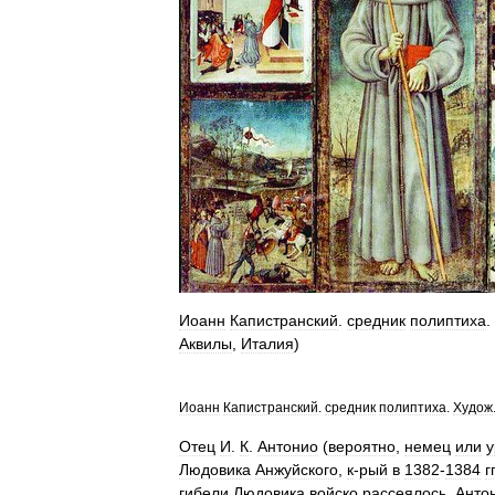
Иоанн
Капистранский
.
средник
полиптиха
.
Аквилы
,
Италия
)
Иоанн
Капистранский
.
средник
полиптиха
.
Худож
Отец
И
.
К
.
Антонио
(
вероятно
,
немец
или
у
Людовика
Анжуйского
,
к
-
рый
в
1382
-
1384
гг
гибели
Людовика
войско
рассеялось
.
Анто