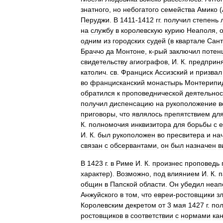
знатного
,
но
небогатого
семейства
Амико
(
Перуджи
.
В
1411
-
1412
гг
.
получил
степень
на
службу
в
королевскую
курию
Неаполя
,
одним
из
городских
судей
(
в
квартале
Сант
Браччо
да
Монтоне
,
к
-
рый
заключил
потен
свидетельству
агиографов
,
И
.
К
.
предприн
католич
.
св
.
Франциск
Ассизский
и
призвал
во
францисканский
монастырь
Монтерипи
обратился
к
проповеднической
деятельнос
получил
диспенсацию
на
рукоположение
в
приговоры
,
что
являлось
препятствием
дл
К
.
полномочия
инквизитора
для
борьбы
с
И
.
К
.
был
рукоположен
во
пресвитера
и
на
связан
с
обсервантами
,
он
был
назначен
в
В
1423
г
.
в
Риме
И
.
К
.
произнес
проповедь
характер
).
Возможно
,
под
влиянием
И
.
К
.
п
общин
в
Папской
области
.
Он
убедил
неап
Анжуйского
в
том
,
что
евреи
-
ростовщики
з
Королевским
декретом
от
3
мая
1427
г
.
по
ростовщиков
в
соответствии
с
нормами
ка