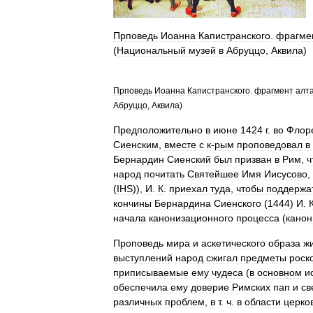
Прповедь
Иоанна
Капистранского
.
фрагме
(
Национальный
музей
в
Абруццо
,
Аквила
)
Прповедь
Иоанна
Капистранского
.
фрагмент
алт
Абруццо
,
Аквила
)
Предположительно
в
июне
1424
г
.
во
Флор
Сиенским
,
вместе
с
к
-
рым
проповедовал
в
Бернардин
Сиенский
был
призван
в
Рим
,
ч
народ
почитать
Святейшее
Имя
Иисусово
,
(
IHS
)),
И
.
К
.
приехал
туда
,
чтобы
поддержа
кончины
Бернардина
Сиенского
(
1444
)
И
.
начала
канонизационного
процесса
(
канон
Проповедь
мира
и
аскетического
образа
ж
выступлений
народ
сжигал
предметы
роск
приписываемые
ему
чудеса
(
в
основном
и
обеспечила
ему
доверие
Римских
пап
и
св
различных
проблем
,
в
т
.
ч
.
в
области
церко