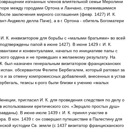
озвращении
изгнанных
членов
влиятельной
семьи
Меролини
поре
между
городами
Ортона
и
Ланчано
,
стремившимися
После
заключения
мирного
соглашения
(
февр
.
1427
)
И
.
К
.
ант
-
Анджело
делла
Паче
),
а
в
г
.
Ортона
-
обитель
Богоматери
И
.
К
.
инквизитором
для
борьбы
с
«
малыми
братьями
»
во
всей
подтверждены
папой
в
июне
1427
).
В
июне
1429
г
.
И
.
К
.
рвантами
и
конвентуалами
,
начатых
по
инициативе
папы
с
кого
ордена
и
не
приведших
к
желаемому
результату
.
На
К
.
был
назначен
генеральным
визитатором
францисканских
испан
.
обсервантом
Фелипе
Бербегалем
,
который
ратовал
за
го
и
за
отмену
компромиссных
добавлений
,
внесенных
в
устав
ербегаль
,
тезисы
к
-
рого
были
близки
к
учению
«
малых
Венеции
,
пригласил
И
.
К
.
для
проведения
следствия
по
делу
о
в
использовании
еретического
соч
. «
Зерцало
простых
душ
»
равданы
).
В
июне
-
июле
1439
г
.
И
.
К
.
принял
участие
в
ора
.
В
кон
.
1439
г
.
он
совершил
путешествие
в
Палестину
для
нской
кустодии
Св
.
земли
(
с
1437
визитатор
францисканского