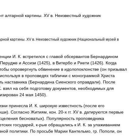
нт
алтарной
картины
.
XV
в
.
Неизвестный
художник
арной
картины
.
XV
в
.
Неизвестный
художник
(
Национальный
музей
в
енции
И
.
К
.
встретился
с
главой
обсервантов
Бернардином
Перудже
и
Ассизи
(
1425
),
в
Витербо
и
Риети
(
1426
).
Когда
тобы
опровергнуть
обвинение
в
идолопоклонстве
(
он
призывал
используя
в
проповедях
таблички
с
монограммой
Христа
ть
наставника
(
Бернардина
Сиенского
оправдали
).
После
К
.
взял
на
себя
подготовку
документов
,
необходимых
для
изирован
24
мая
1450
).
изни
принесла
И
.
К
.
широкую
известность
(
после
его
оши
).
Согласно
Житиям
,
кон
.
20
-
х
гг
.
XV
в
.
датируются
первые
сцеления
бесноватых
).
Популярность
проповедника
етских
государей
,
к
-
рые
обращались
к
И
.
К
.
за
улаживанием
вной
политики
.
По
просьбе
Марии
Кантельмо
,
гр
.
Пополи
,
он