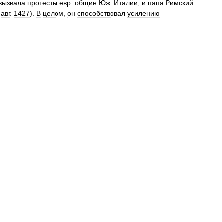
вызвала
протесты
евр
.
общин
Юж
.
Италии
,
и
папа
Римский
(
авг
.
1427
).
В
целом
,
он
способствовал
усилению