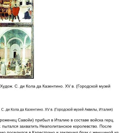
Худож
.
С
.
ди
Кола
да
Казентино
.
XV
в
. (
Городской
музей
.
С
.
ди
Кола
да
Казентино
.
XV
в
. (
Городской
музей
Аквилы
,
Италия
)
роженец
Савойи
)
прибыл
в
Италию
в
составе
войска
герц
.
.
пытался
захватить
Неаполитанское
королевство
.
После
нио
поселился
в
Капестрано
и
заключил
брак
с
женщиной
из