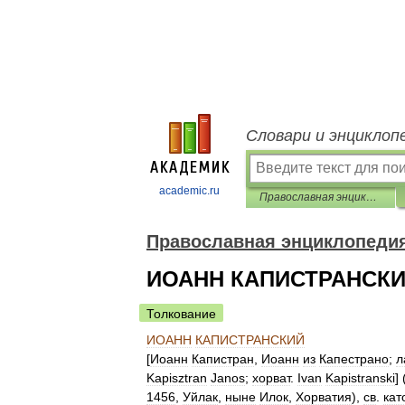
Словари и энциклоп
academic.ru
Православная энциклопедия
Православная энциклопеди
ИОАНН КАПИСТРАНСК
Толкование
ИОАНН
КАПИСТРАНСКИЙ
[
Иоанн
Капистран
,
Иоанн
из
Капестрано
;
л
Kapisztran
Janos
;
хорват
.
Ivan
Kapistranski
] 
1456
,
Уйлак
,
ныне
Илок
,
Хорватия
),
св
.
кат