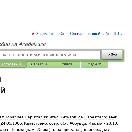
Запомнить сайт
Словарь на свой сайт
RU
едии на Академике
Найти!
Толкования
Переводы
Книги
Игры ⚽
я
ИЙ
ат
.
Johannes
Capistranus
;
итал
.
Giovanni
da
Capestrano
;
венг
.
(
24
.
06
.
1386
,
Капестрано
,
совр
.
обл
.
Абруцци
,
Италия
-
23
.
10
.
олич
.
Церкви
(
пам
.
23
окт
.),
францисканец
,
проповедник
,