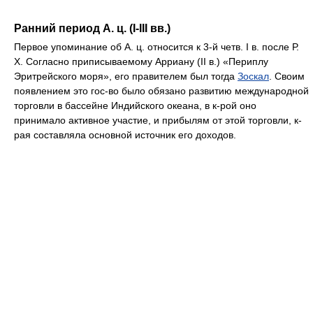
Ранний период А. ц. (I-III вв.)
Первое упоминание об А. ц. относится к 3-й четв. I в. после Р.
Х. Согласно приписываемому Арриану (II в.) «Периплу
Эритрейского моря», его правителем был тогда
Зоскал
. Своим
появлением это гос-во было обязано развитию международной
торговли в бассейне Индийского океана, в к-рой оно
принимало активное участие, и прибылям от этой торговли, к-
рая составляла основной источник его доходов.