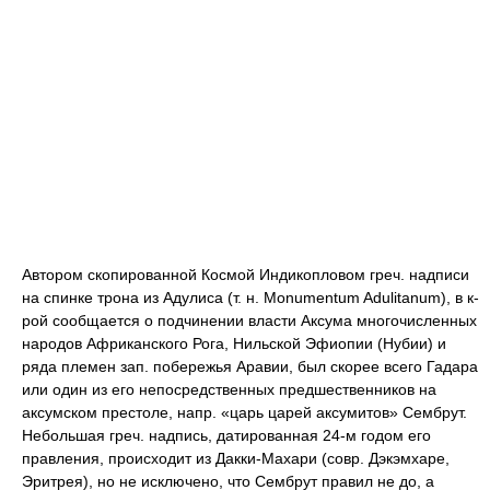
Автором скопированной Космой Индикопловом греч. надписи
на спинке трона из Адулиса (т. н. Monumentum Adulitanum), в к-
рой сообщается о подчинении власти Аксума многочисленных
народов Африканского Рога, Нильской Эфиопии (Нубии) и
ряда племен зап. побережья Аравии, был скорее всего Гадара
или один из его непосредственных предшественников на
аксумском престоле, напр. «царь царей аксумитов» Сембрут.
Небольшая греч. надпись, датированная 24-м годом его
правления, происходит из Дакки-Махари (совр. Дэкэмхаре,
Эритрея), но не исключено, что Сембрут правил не до, а