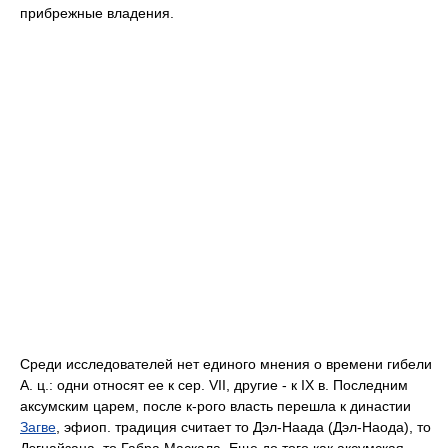
прибрежные владения.
Среди исследователей нет единого мнения о времени гибели
А. ц.: одни относят ее к сер. VII, другие - к IX в. Последним
аксумским царем, после к-рого власть перешла к династии
Загве
, эфиоп. традиция считает то Дэл-Наада (Дэл-Наода), то