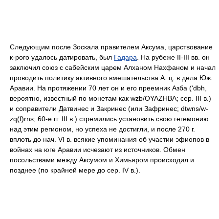
Следующим после Зоскала правителем Аксума, царствование
к-рого удалось датировать, был
Гадара
. На рубеже II-III вв. он
заключил союз с сабейским царем Алханом Нахфаном и начал
проводить политику активного вмешательства А. ц. в дела Юж.
Аравии. На протяжении 70 лет он и его преемник Азба (‘dbh,
вероятно, известный по монетам как wzb/ΟΥΑΖΗΒΑ; сер. III в.)
и соправители Датвинес и Закринес (или Зафринес; dtwns/w-
zq(f)rns; 60-е гг. III в.) стремились установить свою гегемонию
над этим регионом, но успеха не достигли, и после 270 г.
вплоть до нач. VI в. всякие упоминания об участии эфиопов в
войнах на юге Аравии исчезают из источников. Обмен
посольствами между Аксумом и Химьяром происходил и
позднее (по крайней мере до сер. IV в.).