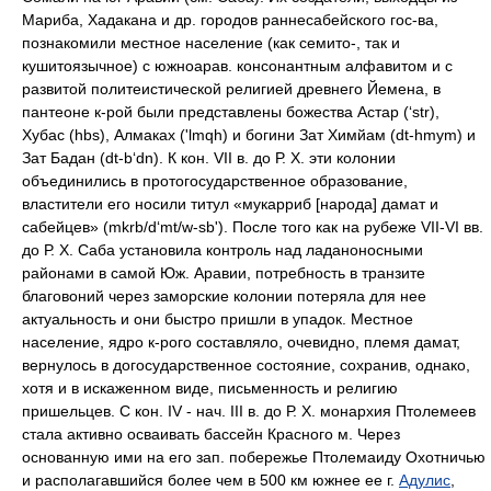
Мариба, Хадакана и др. городов раннесабейского гос-ва,
познакомили местное население (как семито-, так и
кушитоязычное) с южноарав. консонантным алфавитом и с
развитой политеистической религией древнего Йемена, в
пантеоне к-рой были представлены божества Астар (‘str),
Хубас (hbs), Алмаках ('lmqh) и богини Зат Химйам (dt-hmym) и
Зат Бадан (dt-b‘dn). К кон. VII в. до Р. Х. эти колонии
объединились в протогосударственное образование,
властители его носили титул «мукарриб [народа] дамат и
сабейцев» (mkrb/d‘mt/w-sb'). После того как на рубеже VII-VI вв.
до Р. Х. Саба установила контроль над ладаноносными
районами в самой Юж. Аравии, потребность в транзите
благовоний через заморские колонии потеряла для нее
актуальность и они быстро пришли в упадок. Местное
население, ядро к-рого составляло, очевидно, племя дамат,
вернулось в догосударственное состояние, сохранив, однако,
хотя и в искаженном виде, письменность и религию
пришельцев. С кон. IV - нач. III в. до Р. Х. монархия Птолемеев
стала активно осваивать бассейн Красного м. Через
основанную ими на его зап. побережье Птолемаиду Охотничью
и располагавшийся более чем в 500 км южнее ее г.
Адулис
,