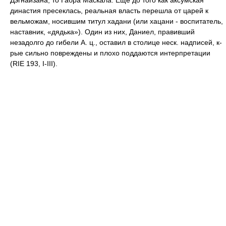
Дэгнайзана, то Габра Маскала. Еще до того как аксумская
династия пресеклась, реальная власть перешла от царей к
вельможам, носившим титул хадани (или хацани - воспитатель,
наставник, «дядька»). Один из них, Даниел, правивший
незадолго до гибели А. ц., оставил в столице неск. надписей, к-
рые сильно повреждены и плохо поддаются интерпретации
(RIE 193, I-III).