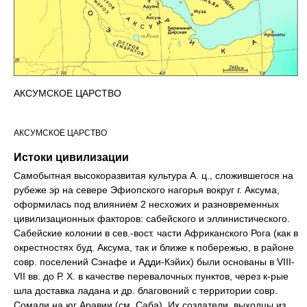
АКСУМСКОЕ ЦАРСТВО
АКСУМСКОЕ ЦАРСТВО
Истоки цивилизации
Самобытная высокоразвитая культура А. ц., сложившегося на
рубеже эр на севере Эфиопского нагорья вокруг г. Аксума,
оформилась под влиянием 2 несхожих и разновременных
цивилизационных факторов: сабейского и эллинистического.
Сабейские колонии в сев.-вост. части Африканского Рога (как в
окрестностях буд. Аксума, так и ближе к побережью, в районе
совр. поселений Сэнафе и Адди-Кэйих) были основаны в VIII-
VII вв. до Р. Х. в качестве перевалочных пунктов, через к-рые
шла доставка ладана и др. благовоний с территории совр.
Сомали на юг Аравии (см. Саба). Их создатели, выходцы из