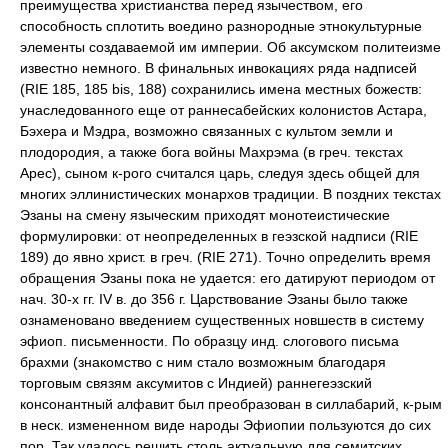
преимущества христианства перед язычеством, его
способность сплотить воедино разнородные этнокультурные
элементы создаваемой им империи. Об аксумском политеизме
известно немного. В финальных инвокациях ряда надписей
(RIE 185, 185 bis, 188) сохранились имена местных божеств:
унаследованного еще от раннесабейских колонистов Астара,
Бэхера и Мэдра, возможно связанных с культом земли и
плодородия, а также бога войны Махрэма (в греч. текстах
Арес), сыном к-рого считался царь, следуя здесь общей для
многих эллинистических монархов традиции. В поздних текстах
Эзаны на смену языческим приходят монотеистические
формулировки: от неопределенных в геэзской надписи (RIE
189) до явно христ. в греч. (RIE 271). Точно определить время
обращения Эзаны пока не удается: его датируют периодом от
нач. 30-х гг. IV в. до 356 г. Царствование Эзаны было также
ознаменовано введением существенных новшеств в систему
эфиоп. письменности. По образцу инд. слогового письма
брахми (знакомство с ним стало возможным благодаря
торговым связям аксумитов с Индией) раннегеэзский
консонантный алфавит был преобразован в силлабарий, к-рым
в неск. измененном виде народы Эфиопии пользуются до сих
пор. Так удалось решить столь актуальную для семитских