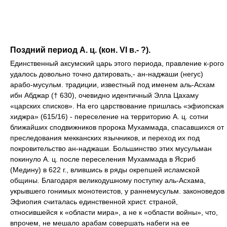
Поздний период А. ц. (кон. VI в.- ?).
Единственный аксумский царь этого периода, правление к-рого
удалось довольно точно датировать,- ан-наджаши (негус)
арабо-мусульм. традиции, известный под именем аль-Асхам
ибн Абджар († 630), очевидно идентичный Элла Цахаму
«царских списков». На его царствование пришлась «эфиопская
хиджра» (615/16) - переселение на территорию А. ц. сотни
ближайших сподвижников пророка Мухаммада, спасавшихся от
преследования мекканских язычников, и переход их под
покровительство ан-наджаши. Большинство этих мусульман
покинуло А. ц. после переселения Мухаммада в Ясриб
(Медину) в 622 г., влившись в ряды окрепшей исламской
общины. Благодаря великодушному поступку аль-Асхама,
укрывшего гонимых монотеистов, у раннемусульм. законоведов
Эфиопия считалась единственной христ. страной,
относившейся к «области мира», а не к «области войны», что,
впрочем, не мешало арабам совершать набеги на ее