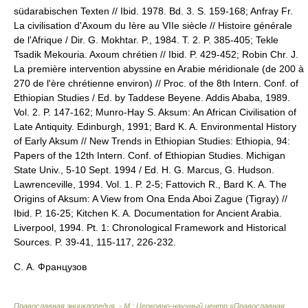
südarabischen Texten // Ibid. 1978. Bd. 3. S. 159-168; Anfray Fr.
La civilisation d'Axoum du Ière au VIIe siècle // Histoire générale
de l'Afrique / Dir. G. Mokhtar. P., 1984. T. 2. P. 385-405; Tekle
Tsadik Mekouria. Axoum chrétien // Ibid. P. 429-452; Robin Chr. J.
La première intervention abyssine en Arabie méridionale (de 200 à
270 de l'ère chrétienne environ) // Proc. of the 8th Intern. Conf. of
Ethiopian Studies / Ed. by Taddese Beyene. Addis Ababa, 1989.
Vol. 2. P. 147-162; Munro-Hay S. Aksum: An African Civilisation of
Late Antiquity. Edinburgh, 1991; Bard K. A. Environmental History
of Early Aksum // New Trends in Ethiopian Studies: Ethiopia, 94:
Papers of the 12th Intern. Conf. of Ethiopian Studies. Michigan
State Univ., 5-10 Sept. 1994 / Ed. H. G. Marcus, G. Hudson.
Lawrenceville, 1994. Vol. 1. P. 2-5; Fattovich R., Bard K. A. The
Origins of Aksum: A View from Ona Enda Aboi Zague (Tigray) //
Ibid. P. 16-25; Kitchen K. A. Documentation for Ancient Arabia.
Liverpool, 1994. Pt. 1: Chronological Framework and Historical
Sources. P. 39-41, 115-117, 226-232.
С. А. Французов
Православная энциклопедия. - М.: Церковно-научный центр «Православная