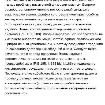
языков проблему письменной фиксации гласных. Вопреки
распространенному мнению нет оснований связывать
вокализацию эфиоп. шрифта со стремлением приспособить
местную письменность для перевода на геэз христ.
богослужебных книг, поскольку до нас дошли языческие
надписи Эзаны, составленные совершенным слоговым
письмом (RIE 187; 188). Вполне вероятно, что изобретатель не
имеющего аналогов на Ближ. Востоке эфиоп. силлабического
шрифта не был христианином, и потому позднейшая традиция
не сохранила достоверных сведений о нем. Следует также
отметить, что в период правления Эзаны надписи
составлялись не только на геэзе и греч., но и на т. н.
псевдосабейском (RIE 185, I; 185 bis, I; 186) в подражание
химьяритским государям, на земли к-рых он претендовал.
Поскольку знание сабейского было к тому времени давно и
прочно утрачено, тексты писались на геэзе вычурным
южноарав. письмом (справа налево, с добавлением к
большинству слов сабейского окончания неопределенного
состояния -m).