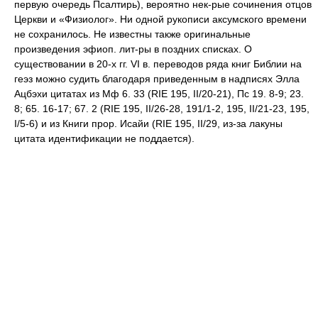
первую очередь Псалтирь), вероятно нек-рые сочинения отцов
Церкви и «Физиолог». Ни одной рукописи аксумского времени
не сохранилось. Не известны также оригинальные
произведения эфиоп. лит-ры в поздних списках. О
существовании в 20-х гг. VI в. переводов ряда книг Библии на
геэз можно судить благодаря приведенным в надписях Элла
Ацбэхи цитатах из Мф 6. 33 (RIE 195, II/20-21), Пс 19. 8-9; 23.
8; 65. 16-17; 67. 2 (RIE 195, II/26-28, 191/1-2, 195, II/21-23, 195,
I/5-6) и из Книги прор. Исайи (RIE 195, II/29, из-за лакуны
цитата идентификации не поддается).