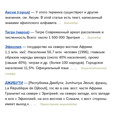
Аксум (город)
— У этого термина существуют и другие
значения, см. Аксум. В этой статье есть текст, написанный
знаками эфиопского алфавита …
Википедия
Тигре (народ)
— Тигре Современный ареал расселения и
численность Всего: около 1 500 000 Эритрея …
Википедия
Эфиопия
— государство на северо востоке Африки.
1,1 млн. км2. Население 56,7 млн. человек (1996), главным
образом народы амхара (около 40% населения), оромо
(свыше 40%), тиграи и др. (более 100 народов). Городское
население 11,5%. Официальный язык … …
Энциклопедический
словарь
ДЖИБУТИ
— [Республика Джибути; Jumhuriya Jibouti; франц.
La République de Djibouti], гос во в сев. вост. части Африки.
Граничит на севере с Эритреей, на северо западе, юго западе
и юге с Эфиопией, на юго востоке с Сомали, с вост. стороны
имеет выход к… …
Православная энциклопедия