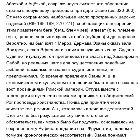
Абрэхой и Ацбэхой, совр. же наука считает, что обращение
страны в новую веру произошло при царе Эзане (ок. 320-360).
От него сохранилось наибольшее число пространных царских
надписей (RIE 185-189, 270-271), сообщающих о покорении
этим правителем бега (бэга, блеммиев), агвезат (т. е. племени
геэз), царане, черных и красных ноба (нубадов) и др. народов.
Вероятно, им был взят г. Мероэ. Держава Эзаны охватывала
Эритрею, север Эфиопии и значительную часть совр. Судана.
Судя по титулатуре, он претендовал на власть над Химьяром и
Сабой, но реальных шагов для осуществления подобных
амбиций, насколько позволяют судить источники, не
предпринимал. Ко времени правления Эзаны А. ц. в
экономическом и культурном отношениях было тесно связано с
вост. провинциями Римской империи. Оттуда вместе с
торговцами и путешественниками проникает на Африканский
Рог проповедь христианства. Почва для принятия его в
качестве гос. религии А. ц. готовилась в течение десятилетий.
Этот акт не был результатом случайного стечения
обстоятельств, как можно было бы подумать, основываясь на
сохраненном у Руфина предании о св. Фрументии, полном к
тому же хронологических несоответствий. Эзана понимал