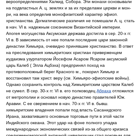
вероопределениями Халкид. Собора. Эти монахи основывали
на подвластных А. ц. землях и за их пределами церкви и мон-
ри, на века определив монофизитский характер эфиоп.
христианства. Догматические различия не помешали А. ц. стать
в нач. VI в. надежным союзником Византийской империи.
Апогея могущества Аксумская держава достигла в сер. 20-х гг.
VI в. В зависимость от нее попали последние цари законной
династии Химьяра, очевидно принявшие христианство. В ответ
на преследования химьяритских христиан приверженцем
иудаизма узурпатором Йосефом Асаром Ясаром аксумский
царь Калеб ( Элла Ацбэха) предпринял поход на
противоположный берег Красного м., покорил Химьяр и
восстановил там христ. веру (см. Химьяро-эфиопские войны).
Однако сохранить контроль над Химьяритским царством Калеб
не сумел. В сер. 30-х гг. VI в. его полководец
Абраха
отложился
от метрополии и основал новую династию правителей Юж.
Аравии. С ее свержением в нач. 70-х гг. VI в. бывш.
химьяритские владения попали под власть Сасанидского
Ирана, захватившего основные торговые пути в этой части
Индийского океана. Этот удар на фоне полного упадка
международных экономических связей из-за общего кризиса
средиземноморской античной цивилизации стал роковым для