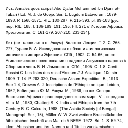
Ист.: Annales quos scripsit Abu Djafar Mohammed ibn Djarir at-
Tabari / Ed. M. J. de Goeje. Ser. 1. Lugduni Batavorum, 1879-
1898. P. 1568-1571; RIE. 180-287. P. 215-393: pl. 89-183 [рус.
пер. RIE. 185, I, 186-189, 191, 195, I-II, 271 // История Африки:
Хрестоматия. С. 161-179, 207-210, 233-234].
Лит. (см. также лит. к ст. Аксум): Болотов. Лекции. Т. 2. C. 265-
277; Тураев Б. А. Исследования в области агиологических
источников истории Эфиопии. СПб., 1902. С. 54-66; он же.
Агиологическое повествование о падении Аксумского царства //
Сборник в честь В. И. Ламанского. СПб., 1905. С. 1-8; Conti
Rossini C. Les listes des rois d'Aksoum // J. Asiatique. 10e sér.
1909. T. 14. P. 263-320; Deutsche Aksum-Expedition. B., 1913.
Bde 1-4; Drewes A. J. Inscriptions de l'Ethiopie antique. Leiden,
1962; Кобищанов Ю. М. Аксум. М., 1966; он же. Северо-
Восточная Африка в раннесредневековом мире: VI - середина
VII в. М., 1980; Chatterji S. K. India and Ethiopia from the 7th
Century B. C. Calcutta, 1968. (The Asiatic Society [of Bengal]
Monograph Ser.; 15); Müller W. W. Zwei weitere Bruchstücke der
äthiopischen Inschrift aus Ma
rib // NESE. 1972. Bd. 1. S. 59-74;
idem. Abessiner und ihre Namen und Titel in vorislamischen