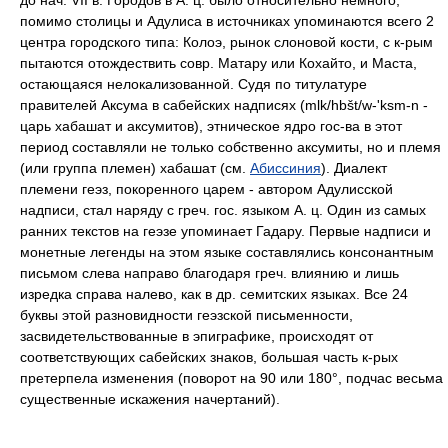
до нач. VII в. Городов в А. ц. было относительно немного,
помимо столицы и Адулиса в источниках упоминаются всего 2
центра городского типа: Колоэ, рынок слоновой кости, с к-рым
пытаются отождествить совр. Матару или Кохайто, и Маста,
остающаяся нелокализованной. Судя по титулатуре
правителей Аксума в сабейских надписях (mlk/hbšt/w-'ksm-n -
царь хабашат и аксумитов), этническое ядро гос-ва в этот
период составляли не только собственно аксумиты, но и племя
(или группа племен) хабашат (см.
Абиссиния
). Диалект
племени геэз, покоренного царем - автором Адулисской
надписи, стал наряду с греч. гос. языком А. ц. Один из самых
ранних текстов на геэзе упоминает Гадару. Первые надписи и
монетные легенды на этом языке составлялись консонантным
письмом слева направо благодаря греч. влиянию и лишь
изредка справа налево, как в др. семитских языках. Все 24
буквы этой разновидности геэзской письменности,
засвидетельствованные в эпиграфике, происходят от
соответствующих сабейских знаков, большая часть к-рых
претерпела изменения (поворот на 90 или 180°, подчас весьма
существенные искажения начертаний).