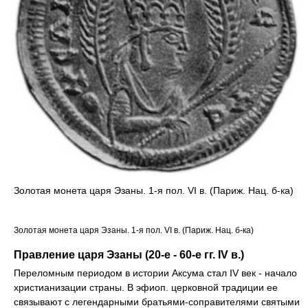
Золотая монета царя Эзаны. 1-я пол. VI в. (Париж. Нац. б-ка)
Золотая монета царя Эзаны. 1-я пол. VI в. (Париж. Нац. б-ка)
Правление царя Эзаны (20-е - 60-е гг. IV в.)
Переломным периодом в истории Аксума стал IV век - начало
христианизации страны. В эфиоп. церковной традиции ее
связывают с легендарными братьями-соправителями святыми