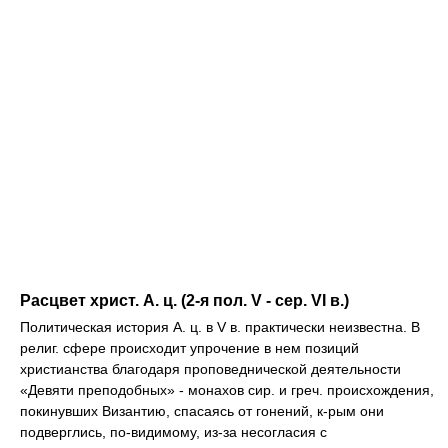
Расцвет христ. А. ц. (2-я пол. V - сер. VI в.)
Политическая история А. ц. в V в. практически неизвестна. В
религ. сфере происходит упрочение в нем позиций
христианства благодаря проповеднической деятельности
«Девяти преподобных» - монахов сир. и греч. происхождения,
покинувших Византию, спасаясь от гонений, к-рым они
подверглись, по-видимому, из-за несогласия с