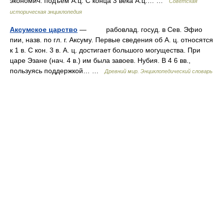
экономич. подъем А.ц. С конца 3 века А.ц.… …
Советская
историческая энциклопедия
Аксумское царство
— рабовлад. госуд. в Сев. Эфио
пии, назв. по гл. г. Аксуму. Первые сведения об А. ц. относятся
к 1 в. С кон. 3 в. А. ц. достигает большого могущества. При
царе Эзане (нач. 4 в.) им была завоев. Нубия. В 4 6 вв.,
пользуясь поддержкой… …
Древний мир. Энциклопедический словарь