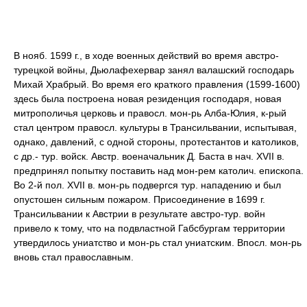
В нояб. 1599 г., в ходе военных действий во время австро-
турецкой войны, Дьюлафехервар занял валашский господарь
Михай Храбрый. Во время его краткого правления (1599-1600)
здесь была построена новая резиденция господаря, новая
митрополичья церковь и правосл. мон-рь Алба-Юлия, к-рый
стал центром правосл. культуры в Трансильвании, испытывая,
однако, давлений, с одной стороны, протестантов и католиков,
с др.- тур. войск. Австр. военачальник Д. Баста в нач. XVII в.
предпринял попытку поставить над мон-рем католич. епископа.
Во 2-й пол. XVII в. мон-рь подвергся тур. нападению и был
опустошен сильным пожаром. Присоединение в 1699 г.
Трансильвании к Австрии в результате австро-тур. войн
привело к тому, что на подвластной Габсбургам территории
утвердилось униатство и мон-рь стал униатским. Впосл. мон-рь
вновь стал православным.