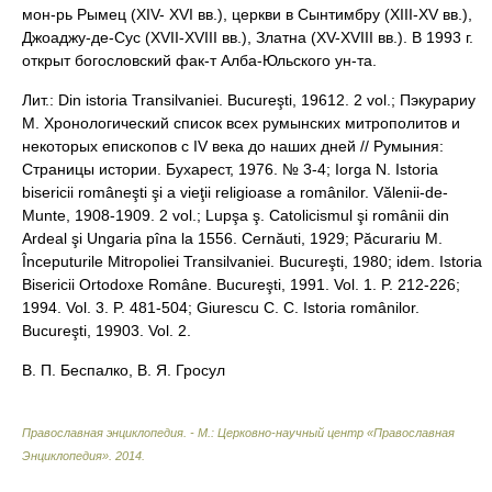
мон-рь Рымец (XIV- XVI вв.), церкви в Сынтимбру (XIII-XV вв.),
Джоаджу-де-Сус (XVII-XVIII вв.), Златна (XV-XVIII вв.). В 1993 г.
открыт богословский фак-т Алба-Юльского ун-та.
Лит.: Din istoria Transilvaniei. Bucureşti, 19612. 2 vol.; Пэкурариу
М. Хронологический список всех румынских митрополитов и
некоторых епископов с IV века до наших дней // Румыния:
Страницы истории. Бухарест, 1976. № 3-4; Iorga N. Istoria
bisericii româneşti şi a vieţii religioase a românilor. Vălenii-de-
Munte, 1908-1909. 2 vol.; Lupşa ş. Catolicismul şi românii din
Ardeal şi Ungaria pîna la 1556. Cernăuti, 1929; Păcurariu M.
Începuturile Mitropoliei Transilvaniei. Bucureşti, 1980; idem. Istoria
Bisericii Ortodoxe Române. Bucureşti, 1991. Vol. 1. P. 212-226;
1994. Vol. 3. P. 481-504; Giurescu C. C. Istoria românilor.
Bucureşti, 19903. Vol. 2.
В. П. Беспалко, В. Я. Гросул
Православная энциклопедия. - М.: Церковно-научный центр «Православная
Энциклопедия»
.
2014
.