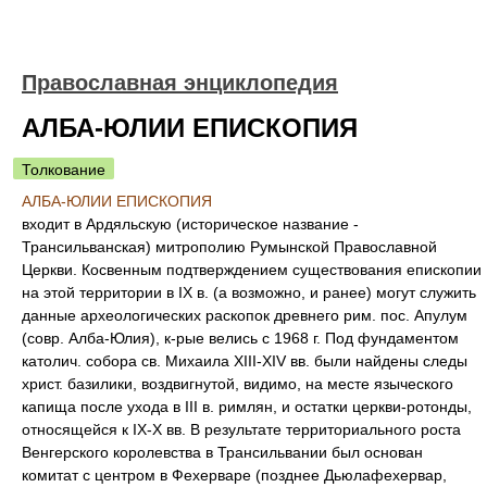
Православная энциклопедия
АЛБА-ЮЛИИ ЕПИСКОПИЯ
Толкование
АЛБА-ЮЛИИ ЕПИСКОПИЯ
входит в Ардяльскую (историческое название -
Трансильванская) митрополию Румынской Православной
Церкви. Косвенным подтверждением существования епископии
на этой территории в IX в. (а возможно, и ранее) могут служить
данные археологических раскопок древнего рим. пос. Апулум
(совр. Алба-Юлия), к-рые велись с 1968 г. Под фундаментом
католич. собора св. Михаила XIII-XIV вв. были найдены следы
христ. базилики, воздвигнутой, видимо, на месте языческого
капища после ухода в III в. римлян, и остатки церкви-ротонды,
относящейся к IX-X вв. В результате территориального роста
Венгерского королевства в Трансильвании был основан
комитат с центром в Фехерваре (позднее Дьюлафехервар,