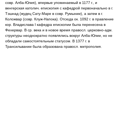
совр. Алба-Юлия), впервые упоминаемый в 1177 г., и
венгерская католич. епископия с кафедрой первоначально в г.
Тэшнад (жудец Сату-Маре в совр. Румынии), а затем в г.
Коложвар (совр. Клуж-Напока). Отсюда ок. 1092 г. в правление
кор. Владислава I кафедра епископии была перенесена в
Фехервар. В ср. века и в новое время правосл. церковно-адм.
структуры неоднократно появлялись вокруг Алба-Юлии, но не
обладали самостоятельным статусом. В 1377 г. в
Трансильвании была образована правосл. митрополия.