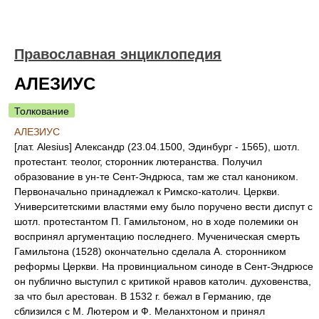
Православная энциклопедия
АЛЕЗИУС
Толкование
АЛЕЗИУС
[лат. Alesius] Александр (23.04.1500, Эдинбург - 1565), шотл.
протестант. теолог, сторонник лютеранства. Получил
образование в ун-те Сент-Эндрюса, там же стал каноником.
Первоначально принадлежал к Римско-католич. Церкви.
Университетскими властями ему было поручено вести диспут с
шотл. протестантом П. Гамильтоном, но в ходе полемики он
воспринял аргументацию последнего. Мученическая смерть
Гамильтона (1528) окончательно сделала А. сторонником
реформы Церкви. На провинциальном синоде в Сент-Эндрюсе
он публично выступил с критикой нравов католич. духовенства,
за что был арестован. В 1532 г. бежал в Германию, где
сблизился с М. Лютером и Ф. Меланхтоном и принял