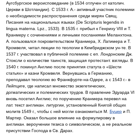
Аугсбургское вероисповедание (в 1534 отлучен от католич.
Церкви в Шотландии). С 1533 г. А.- активный участник полемики
о необходимости распространения среди мирян Свящ.
Писания на национальных языках (De Scripturis legendis in
lingua materna. Lpz., 1533). В 1535 г. прибыл к Генриху VIII и Т.
Кранмеру с сочинениями и личными посланиями Меланхтона.
А. пользовался покровительством Кранмера, Х. Латимера и Т.
Кромвеля, читал лекции по теологии в Кембриджском ун-те. В
1537 г. участвовал в публичной полемике с eп. Лондонским Дж.
Стоксли о количестве таинств, защищая протестант. взгляды. В
1540 г. покинул Англию после принятия статута о «Шести
статьях» и казни Кромвеля. Вернувшись в Германию,
преподавал теологию во Франкфурте-на-Одере, а с 1543 г.- в
Лейпциге, где написал множество экзегетических,
догматических и полемических трудов. В правление Эдуарда VI
вновь посетил Англию; по поручению Кранмера перевел на
лат. текст англикан. литургии, установленный Книгой общих
молитв 1549 г., чтобы с ней могли ознакомиться М.
Буцер
и П.
Мартир. Оказал большое влияние на формулировку в
англикан. вероучении тезиса о символическом, а не реальном
присутствии Господа в Св. Дарах.