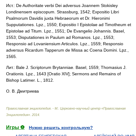
Ист.: De Authoritate verbi Dei adversus Joannem Stokisley
Londinensem episcopum. Strassburg, 1542; Expositio Libri
Psalmorum Davidis juxta Hebraeorum et Dr. Hieronimi
Supputationes. Lpz., 1550; Expositio I Epistolae ad Timotheum et
Epistolae ad Titum. Lpz., 1551; De Evangelio Johannis. Basel,
1553; Disputationes in Paulum ad Romanos. Lpz., 1553;
Responsio ad Lovaniensium Articulos. Lpz., 1559; Responsio
adversus Ricardum Tapperum de Missa ac Coena Domini. Lpz.,
1565.
Лит.: Bale J. Scriptorum Brytanniae. Basel, 1559; Thomasius J.
Orationis. Lpz., 1643 [Oratio XIV]; Sermons and Remains of
Bishop Latimer. L., 1812.
О. В. Дмитриева
Православная энциклопедия. - М.: Церковно-научный центр «Православная
Энциклопедия»
.
2014
.
Игры ⚽
Нужно решить контрольную?