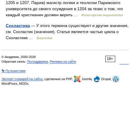
1205 и 1207, Париж) магистр логики и теологии Парижского
университета до своего осуждения в 1204 за тезис о том, что
каждый христианин должен верить …
Философская энциклопедия
Схоластика
— У этого термина существуют и другие значения,
см. Схоластик (значения). Статья является частью цикла о
Схоластике …
Википедия
© Академик, 2000-2026
18+
Обратная связь:
Техподдержка
,
Реклама на сайте
👣 Путешествия
Экспорт словарей на сайты
, сделанные на PHP,
Joomla,
Drupal,
WordPress, MODx.