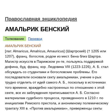
Православная энциклопедия
АМАЛЬРИК БЕНСКИЙ
Толкование
Перевод
АМАЛЬРИК БЕНСКИЙ
[лат. Almaricus, Amalricus, Amauricus] (Шартрский) († 1205 или
1207), франц. богослов, родом из мест. Бена близ Шартра.
Магистр искусств в Парижском ун-те, пользуясь поддержкой
дофина, буд. франц. кор. Людовика VIII (1223-1226), А. Б. стал
обсуждать со студентами и богословские проблемы. Его
последователи основали секту амальрикиан, учение к-рых
трудно отделить от идей самого А. Б., поскольку в источниках
того времени, враждебно настроенных по отношению к этой
секте, все их заблуждения приписываются А. Б. Согласно
материалам судебного процесса, проведенного в 1210 г. по
инициативе Римского престола, и анонимному полемическому
трактату XIII в. «Против амальрикиан», приверженцы секты