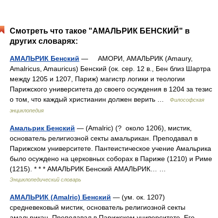
Смотреть что такое "АМАЛЬРИК БЕНСКИЙ" в
других словарях:
АМАЛЬРИК Бенский
— АМОРИ, АМАЛЬРИК (Amaury,
Amalricus, Amauricus) Бенский (ок. сер. 12 в., Бен близ Шартра
между 1205 и 1207, Париж) магистр логики и теологии
Парижского университета до своего осуждения в 1204 за тезис
о том, что каждый христианин должен верить …
Философская
энциклопедия
Амальрик Бенский
— (Amalric) (? около 1206), мистик,
основатель религиозной секты амальрикан. Преподавал в
Парижском университете. Пантеистическое учение Амальрика
было осуждено на церковных соборах в Париже (1210) и Риме
(1215). * * * АМАЛЬРИК Бенский АМАЛЬРИК… …
Энциклопедический словарь
АМАЛЬРИК (Amalric) Бенский
— (ум. ок. 1207)
средневековый мистик, основатель религиозной секты
амальрикан. Преподавал в Парижском университете. Его