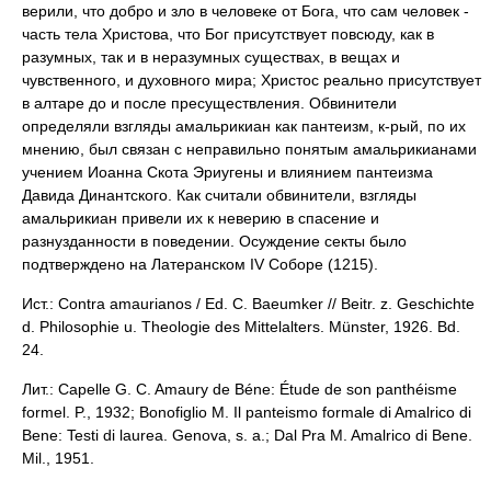
верили, что добро и зло в человеке от Бога, что сам человек -
часть тела Христова, что Бог присутствует повсюду, как в
разумных, так и в неразумных существах, в вещах и
чувственного, и духовного мира; Христос реально присутствует
в алтаре до и после пресуществления. Обвинители
определяли взгляды амальрикиан как пантеизм, к-рый, по их
мнению, был связан с неправильно понятым амальрикианами
учением Иоанна Скота Эриугены и влиянием пантеизма
Давида Динантского. Как считали обвинители, взгляды
амальрикиан привели их к неверию в спасение и
разнузданности в поведении. Осуждение секты было
подтверждено на Латеранском IV Соборе (1215).
Ист.: Contra amaurianos / Ed. C. Baeumker // Beitr. z. Geschichte
d. Philosophie u. Theologie des Mittelalters. Münster, 1926. Bd.
24.
Лит.: Capelle G. C. Amaury de Béne: Étude de son panthéisme
formel. P., 1932; Bonofiglio M. Il panteismo formale di Amalrico di
Bene: Testi di laurea. Genova, s. a.; Dal Pra M. Amalrico di Bene.
Mil., 1951.