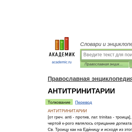
Словари и энциклоп
academic.ru
Православная энциклопедия
Православная энциклопеди
АНТИТРИНИТАРИИ
Толкование
Перевод
АНТИТРИНИТАРИИ
[
от
греч
.
anti
-
против
,
лат
.
trinitas
-
троица
]
чертой
к
-
рого
являлось
отрицание
догмата
Св
.
Троицу
как
на
Еди́ницу
и
исходя
из
это