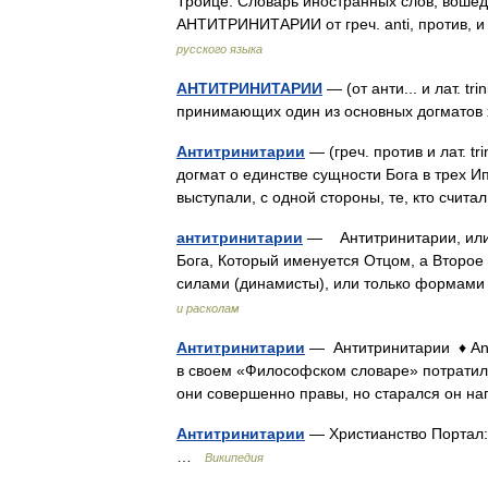
Троице. Словарь иностранных слов, вошедш
АНТИТРИНИТАРИИ от греч. anti, против, и 
русского языка
АНТИТРИНИТАРИИ
— (от анти... и лат. tr
принимающих один из основных догматов
Антитринитарии
— (греч. против и лат. t
догмат о единстве сущности Бога в трех Ипо
выступали, с одной стороны, те, кто счи
антитринитарии
— Антитринитарии, или мо
Бога, Который именуется Отцом, а Второе
силами (динамисты), или только формам
и расколам
Антитринитарии
— Антитринитарии ♦ Antitr
в своем «Философском словаре» потратил н
они совершенно правы, но старался он 
Антитринитарии
— Христианство Портал:
…
Википедия