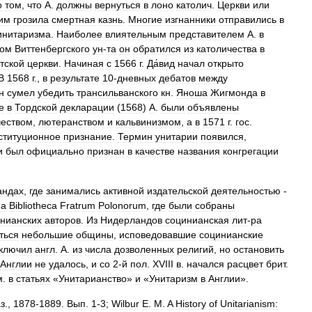
о
том
,
что
А
.
должны
вернуться
в
лоно
католич
.
Церкви
или
им
грозила
смертная
казнь
.
Многие
изгнанники
отправились
в
инитаризма
.
Наиболее
влиятельным
представителем
А
.
в
том
Виттенбергского
ун
-
та
он
обратился
из
католичества
в
тской
церкви
.
Начиная
с
1566
г
.
Да́вид
начал
открыто
В
1568
г
.,
в
результате
10
-
дневных
дебатов
между
н
сумел
убедить
трансильванского
кн
.
Яноша
Жигмонда
в
е
в
Тордской
декларации
(
1568
)
А
.
были
объявлены
чеством
,
лютеранством
и
кальвинизмом
,
а
в
1571
г
.
гос
.
ституционное
признание
.
Термин
унитарии
появился
,
и
был
официально
признан
в
качестве
названия
конгрегации
андах
,
где
занимались
активной
издательской
деятельностью
-
на
Bibliotheca
Fratrum
Polonorum
,
где
были
собраны
нианских
авторов
.
Из
Нидерландов
социнианская
лит
-
ра
ться
небольшие
общины
,
исповедовавшие
социнианские
ключил
англ
.
А
.
из
числа
дозволенных
религий
,
но
остановить
Англии
не
удалось
,
и
со
2
-
й
пол
.
XVIII
в
.
начался
расцвет
брит
.
м
.
в
статьях
«
Унитарианство
»
и
«
Унитаризм
в
Англии
».
з
.,
1878
-
1889
.
Вып
.
1
-
3
;
Wilbur
E
.
M
.
A
History
of
Unitarianism: