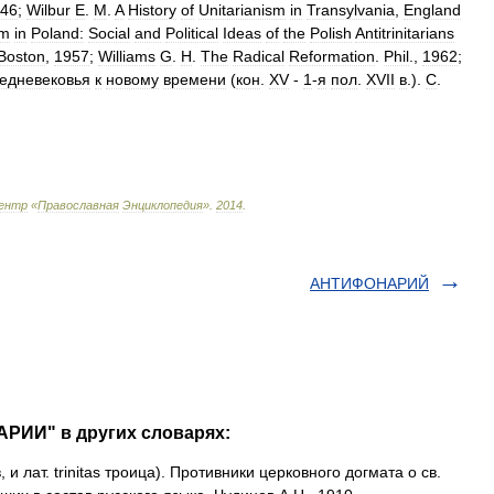
46
;
Wilbur
E
.
M
.
A
History
of
Unitarianism
in
Transylvania
,
England
sm
in
Poland:
Social
and
Political
Ideas
of
the
Polish
Antitrinitarians
Boston
,
1957
;
Williams
G
.
H
.
The
Radical
Reformation
.
Рhil
.,
1962
;
едневековья
к
новому
времени
(
кон
.
XV
-
1
-
я
пол
.
XVII
в
.).
С
.
ентр
«
Православная
Энциклопедия
»
.
2014
.
АНТИФОНАРИЙ
РИИ" в других словарях:
, и лат. trinitas троица). Противники церковного догмата о св.