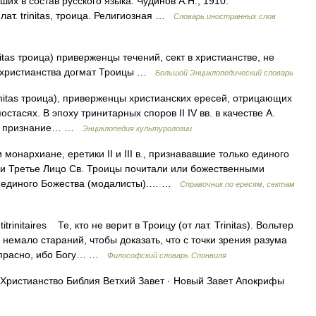
их в состав русского языка. Чудинов А.Н., 1910.
лат. trinitas, троица. Религиозная …
Словарь иностранных слов
initas троица) приверженцы течений, сект в христианстве, не
 христианства догмат Троицы …
Большой Энциклопедический словарь
rinitas троица), приверженцы христианских ересей, отрицающих
стасях. В эпоху тринитарных споров II IV вв. в качестве А.
тал признание… …
Энциклопедия культурологии
нархиане, еретики II и III в., признававшие только единого
 и Третье Лицо Св. Троицы почитали или божественными
и единого Божества (модалисты).… …
Справочник по ересям, сектам
initaires Те, кто не верит в Троицу (от лат. Trinitas). Вольтер
емало стараний, чтобы доказать, что с точки зрения разума
напрасно, ибо Богу… …
Философский словарь Спонвиля
Христианство Библия Ветхий Завет · Новый Завет Апокрифы