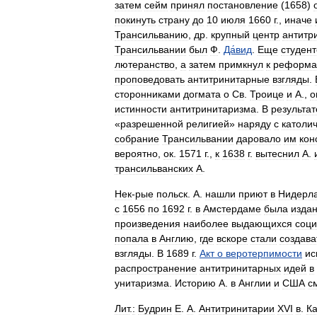
затем
сейм
принял
постановление
(
1658
)
покинуть
страну
до
10
июля
1660
г
.,
иначе
Трансильванию
,
др
.
крупный
центр
антитр
Трансильвании
был
Ф
.
Да́вид
.
Еще
студен
лютеранство
,
а
затем
примкнул
к
реформа
проповедовать
антитринитарные
взгляды
.
сторонниками
догмата
о
Св
.
Троице
и
А
.,
о
истинности
антитринитаризма
.
В
результат
«
разрешенной
религией
»
наряду
с
католи
собрание
Трансильвании
даровало
им
кон
вероятно
,
ок
.
1571
г
.,
к
1638
г
.
вытеснил
А
.
трансильванских
А
.
Нек
-
рые
польск
.
А
.
нашли
приют
в
Нидерл
с
1656
по
1692
г
.
в
Амстердаме
была
изда
произведения
наиболее
выдающихся
соци
попала
в
Англию
,
где
вскоре
стали
создава
взгляды
.
В
1689
г
.
Акт
о
веротерпимости
ис
распространение
антитринитарных
идей
в
унитаризма
.
Историю
А
.
в
Англии
и
США
с
Лит
.
:
Будрин
Е
.
А
.
Антитринитарии
XVI
в
.
Ка