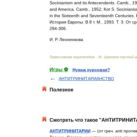
Socinianism
and
its
Antecendents
.
Camb
.,
19
and
America
.
Camb
.,
1952
;
Kot
S
.
Sociniani
in
the
Sixteenth
and
Seventeenth
Centuries
.
История
Европы:
В
8
т
.
М
.,
1993
.
Т
.
3:
От
ср
294
-
306
.
И
.
Р
.
Леоненкова
Православная
энциклопедия
. -
М
.
:
Церковно
-
научный
ц
Игры ⚽
Нужна курсовая?
АНТИТРИНИТАРИАНСТВО
Полезное
Смотреть что такое "АНТИТРИНИТА
АНТИТРИНИТАРИИ
— (от греч. anti против