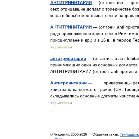
АНТИТРИНИТАРИИ
— (от греч. ἀντι – прот
сект, отрицавшие догмат о триединстве божес
когда в борьбе многочисл. сект и напра
АНТИТРИНИТАРИИ
— (от греч. anti прист
ряда приверженцев христ. сект в Рим. имп
присциллиане и др.) и в 16 в., в период
энциклопедия
антитринитарии
— (от анти... и лат. trin
принимающих один из основных догматов
АНТИТРИНИТАРИИ (от греч. anti против и 
Антитринитарии
— приверженцы религио
христианства догмат о Троице (См. Троица)
складывались основные догматы христиан
энциклопедия
© Академик, 2000-2026
Обратная связь:
Техподдерж