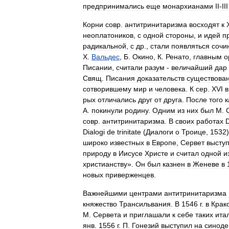
предпринимались
еще
монархианами
II
-
III
Корни
совр
.
антитринитаризма
восходят
к
неоплатоников
,
с
одной
стороны
,
и
идей
п
радикальной
,
с
др
.,
стали
появляться
сочи
Х
.
Вальдес
,
Б
.
Окино
,
К
.
Ренато
,
главным
о
Писании
,
считали
разум
-
величайший
дар
Свящ
.
Писания
доказательств
существова
сотворившему
мир
и
человека
.
К
сер
.
XVI
в
рых
отличались
друг
от
друга
.
После
того
к
А
.
покинули
родину
.
Одним
из
них
был
М
.
совр
.
антитринитаризма
.
В
своих
работах
Dialogi
de
trinitate
(
Диалоги
о
Троице
,
1532
широко
известных
в
Европе
,
Сервет
высту
природу
в
Иисусе
Христе
и
считал
одной
и
христианству
».
Он
был
казнен
в
Женеве
в
новых
приверженцев
.
Важнейшими
центрами
антитринитаризма
княжество
Трансильвания
.
В
1546
г
.
в
Крак
М
.
Сервета
и
приглашали
к
себе
таких
ита
янв
.
1556
г
.
П
.
Гонезий
выступил
на
синоде