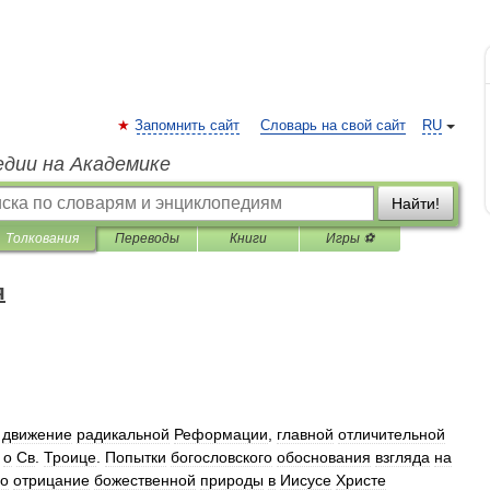
Запомнить сайт
Словарь на свой сайт
RU
едии на Академике
Найти!
Толкования
Переводы
Книги
Игры ⚽
я
,
движение
радикальной
Реформации
,
главной
отличительной
о
Св
.
Троице
.
Попытки
богословского
обоснования
взгляда
на
го
отрицание
божественной
природы
в
Иисусе
Христе