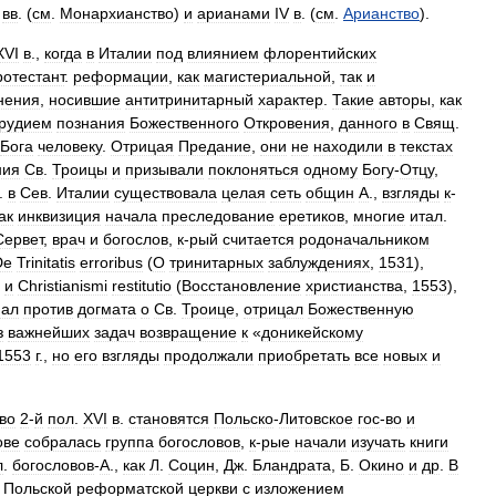
вв
. (
см
.
Монархианство
)
и
арианами
IV
в
. (
см
.
Арианство
).
XVI
в
.,
когда
в
Италии
под
влиянием
флорентийских
ротестант
.
реформации
,
как
магистериальной
,
так
и
нения
,
носившие
антитринитарный
характер
.
Такие
авторы
,
как
рудием
познания
Божественного
Откровения
,
данного
в
Свящ
.
Бога
человеку
.
Отрицая
Предание
,
они
не
находили
в
текстах
ния
Св
.
Троицы
и
призывали
поклоняться
одному
Богу
-
Отцу
,
.
в
Сев
.
Италии
существовала
целая
сеть
общин
А
.,
взгляды
к
-
ак
инквизиция
начала
преследование
еретиков
,
многие
итал
.
Сервет
,
врач
и
богослов
,
к
-
рый
считается
родоначальником
De
Trinitatis
erroribus
(
О
тринитарных
заблуждениях
,
1531
),
)
и
Christianismi
restitutio
(
Восстановление
христианства
,
1553
),
пал
против
догмата
о
Св
.
Троице
,
отрицал
Божественную
з
важнейших
задач
возвращение
к
«
доникейскому
1553
г
.,
но
его
взгляды
продолжали
приобретать
все
новых
и
во
2
-
й
пол
.
XVI
в
.
становятся
Польско
-
Литовское
гос
-
во
и
ове
собралась
группа
богословов
,
к
-
рые
начали
изучать
книги
л
.
богословов
-
А
.,
как
Л
.
Социн
,
Дж
.
Бландрата
,
Б
.
Окино
и
др
.
В
Польской
реформатской
церкви
с
изложением