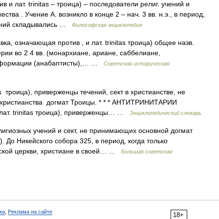
ив и лат. trinitas – троица) – последователи религ. учений и
тва . Учение А. возникло в конце 2 – нач. 3 вв. н.э., в период,
влений складывались …
Философская энциклопедия
авка, означающая против , и лат. trinitas троица) общее назв.
ерии во 2 4 вв. (монархиане, ариане, саббелиане,
 Реформации (анабаптисты),… …
Советская историческая
itas троица), приверженцы течений, сект в христианстве, не
 христианства догмат Троицы. * * * АНТИТРИНИТАРИИ
лат. trinitas троица), приверженцы… …
Энциклопедический словарь
зных учений и сект, не принимающих основной догмат
. До Никейского собора 325, в период, когда только
ской церкви, христиане в своей… …
Большая советская
ка
,
Реклама на сайте
18+