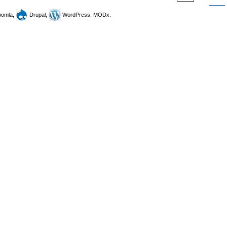
omla,
Drupal,
WordPress, MODx.