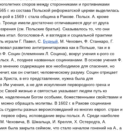
ноголетних
споров
между
сторонниками
и
противниками
565
г
.
из
состава
Польской
реформатской
церкви
выделилась
к
-
рой
в
1569
г
.
стала
община
в
Ракове
.
Польск
.
А
.
кроме
в
.
Троице
имели
достаточно
отличавшиеся
друг
от
друга
оззрения
(
см
.
Польские
братья
).
Сказывалось
то
,
что
они
зма
итал
.
богословов
-
А
.
и
взглядов
и
социальной
практики
ль
играли
Г
.
Павел
,
С
.
Будный
,
М
.
Чехович
,
Ф
.
Станкаро
,
Г
.
твовал
развитию
антитринитаризма
как
в
Польше
,
так
и
в
л
Ф
.
Социн
(
племянник
Л
.
Социна
),
вокруг
учения
к
-
рого
со
льск
.
А
.,
позднее
названных
социнианами
.
В
основе
учения
Ф
.
о
мнению
содержащее
все
необходимое
для
спасения
,
но
ечит
,
как
он
считает
,
человеческому
разуму
.
Социн
отрицает
са
Христа
,
в
его
представлении
,
нужна
была
для
о
Им
учения
,
а
не
для
искупления
первородного
греха
и
ос
Своей
жизнью
и
святостью
указывает
людям
путь
ко
ом
,
наделенным
Богом
особыми
,
божественными
свойствами
и
можно
обращать
молитвы
.
В
1602
г
.
в
Ракове
социниане
сь
студенты
разных
вероисповеданий
из
многих
европ
.
стран
и
-
первое
офиц
.
исповедание
веры
польск
.
А
.
Среди
наиболее
М
.
Чеховича
,
В
.
Шмальца
,
И
.
Крелля
,
Х
.
Остеродта
,
А
.
мия
была
закрыта
сеймом
,
что
стало
началом
гонений
на
А
.,
а