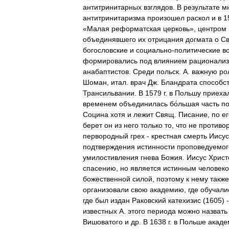
антитринитарных
взглядов
.
В
результате
м
антитринитаризма
произошел
раскол
и
в
1
«
Малая
реформатская
церковь
»,
центром
объединявшего
их
отрицания
догмата
о
С
богословские
и
социально
-
политические
в
формировались
под
влиянием
рационали
анабаптистов
.
Среди
польск
.
А
.
важную
ро
Шоман
,
итал
.
врач
Дж
.
Бландрата
способс
Трансильвании
.
В
1579
г
.
в
Польшу
приеха
временем
объединилась
бо́льшая
часть
по
Социна
хотя
и
лежит
Свящ
.
Писание
,
по
ег
берет
он
из
него
только
то
,
что
не
противор
первородный
грех
-
крестная
смерть
Иису
подтверждения
истинности
проповедуемог
умилостивления
гнева
Божия
.
Иисус
Христ
спасению
,
но
является
истинным
человек
божественной
силой
,
поэтому
к
нему
также
организовали
свою
академию
,
где
обучали
где
был
издан
Раковский
катехизис
(
1605
) 
известных
А
.
этого
периода
можно
назвать
Вишоватого
и
др
.
В
1638
г
.
в
Польше
акаде