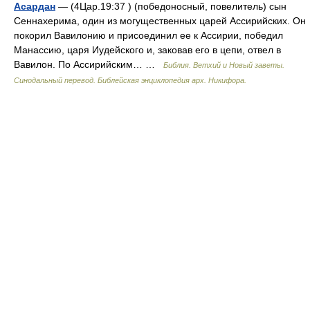
Асардан
— (4Цар.19:37 ) (победоносный, повелитель) сын
Сеннахерима, один из могущественных царей Ассирийских. Он
покорил Вавилонию и присоединил ее к Ассирии, победил
Манассию, царя Иудейского и, заковав его в цепи, отвел в
Вавилон. По Ассирийским… …
Библия. Ветхий и Новый заветы.
Синодальный перевод. Библейская энциклопедия арх. Никифора.