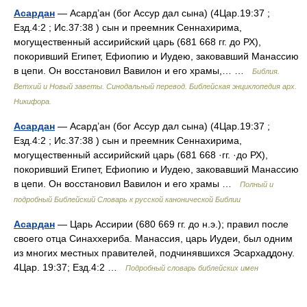
Асардан
— Асард’ан (бог Ассур дал сына) (4Цар.19:37 ;
Езд.4:2 ; Ис.37:38 ) сын и преемник Сеннахирима,
могущественный ассирийский царь (681 668 гг. до РХ),
покоривший Египет, Ефиопию и Иудею, заковавший Манассию
в цепи. Он восстановил Вавилон и его храмы,… …
Библия.
Ветхий и Новый заветы. Синодальный перевод. Библейская энциклопедия арх.
Никифора.
Асардан
— Асард’ан (бог Ассур дал сына) (4Цар.19:37 ;
Езд.4:2 ; Ис.37:38 ) сын и преемник Сеннахирима,
могущественный ассирийский царь (681 668 ·гг. ·до РХ),
покоривший Египет, Ефиопию и Иудею, заковавший Манассию
в цепи. Он восстановил Вавилон и его храмы …
Полный и
подробный Библейский Словарь к русской канонической Библии
Асардан
— Царь Ассирии (680 669 гг. до н.э.); правил после
своего отца Синаххериба. Манассия, царь Иудеи, был одним
из многих местных правителей, подчинявшихся Эсархаддону.
4Цар. 19:37; Езд.4:2 …
Подробный словарь библейских имен