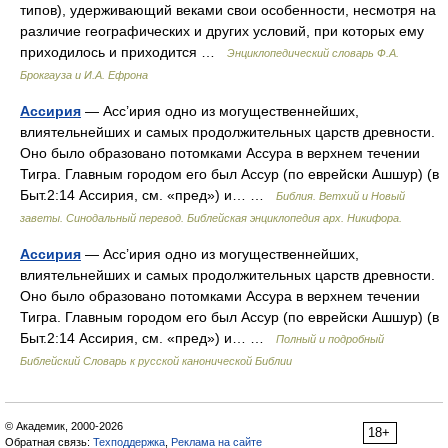
типов), удерживающий веками свои особенности, несмотря на
различие географических и других условий, при которых ему
приходилось и приходится …
Энциклопедический словарь Ф.А.
Брокгауза и И.А. Ефрона
Ассирия
— Асс’ирия одно из могущественнейших,
влиятельнейших и самых продолжительных царств древности.
Оно было образовано потомками Ассура в верхнем течении
Тигра. Главным городом его был Ассур (по еврейски Ашшур) (в
Быт.2:14 Ассирия, см. «пред») и… …
Библия. Ветхий и Новый
заветы. Синодальный перевод. Библейская энциклопедия арх. Никифора.
Ассирия
— Асс’ирия одно из могущественнейших,
влиятельнейших и самых продолжительных царств древности.
Оно было образовано потомками Ассура в верхнем течении
Тигра. Главным городом его был Ассур (по еврейски Ашшур) (в
Быт.2:14 Ассирия, см. «пред») и… …
Полный и подробный
Библейский Словарь к русской канонической Библии
© Академик, 2000-2026
18+
Обратная связь:
Техподдержка
,
Реклама на сайте