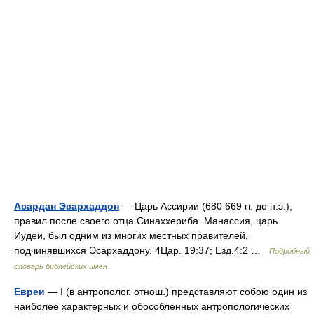
Асардан Эсархаддон
— Царь Ассирии (680 669 гг. до н.э.);
правил после своего отца Синаххериба. Манассия, царь
Иудеи, был одним из многих местных правителей,
подчинявшихся Эсархаддону. 4Цар. 19:37; Езд.4:2 …
Подробный
словарь библейских имен
Евреи
— I (в антрополог. отнош.) представляют собою один из
наиболее характерных и обособленных антропологических