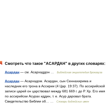
Смотреть что такое "АСАРДАН" в других словарях:
Асардан
— см. Асархаддон …
Библейская энциклопедия Брокгауза
Асардан
— Асархадом. Асардан, сын Сеннахирима и
наследник его трона в Ассирии (4 Цар. 19:37). По ассирийской
записи царей он царствовал между 681 669 г. до Р. Хр. Его имя
по ассирийски Асурах иддин, т. е. Асур даровал брата.
Свидетельство Библии об… …
Словарь библейских имен