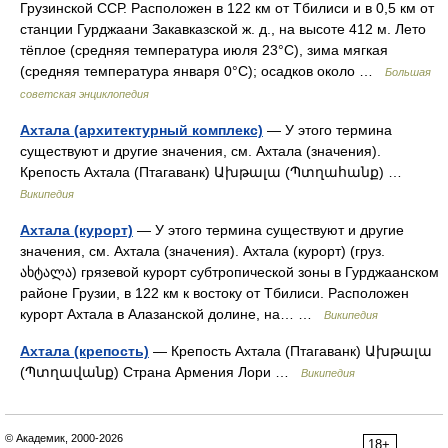
Грузинской ССР. Расположен в 122 км от Тбилиси и в 0,5 км от
станции Гурджаани Закавказской ж. д., на высоте 412 м. Лето
тёплое (средняя температура июля 23°C), зима мягкая
(средняя температура января 0°С); осадков около …
Большая
советская энциклопедия
Ахтала (архитектурный комплекс)
— У этого термина
существуют и другие значения, см. Ахтала (значения).
Крепость Ахтала (Птагаванк) Ախթալա (Պտղահանք) …
Википедия
Ахтала (курорт)
— У этого термина существуют и другие
значения, см. Ахтала (значения). Ахтала (курорт) (груз.
ახტალა) грязевой курорт субтропической зоны в Гурджаанском
районе Грузии, в 122 км к востоку от Тбилиси. Расположен
курорт Ахтала в Алазанской долине, на… …
Википедия
Ахтала (крепость)
— Крепость Ахтала (Птагаванк) Ախթալա
(Պտղավանք) Страна Армения Лори …
Википедия
© Академик, 2000-2026
18+