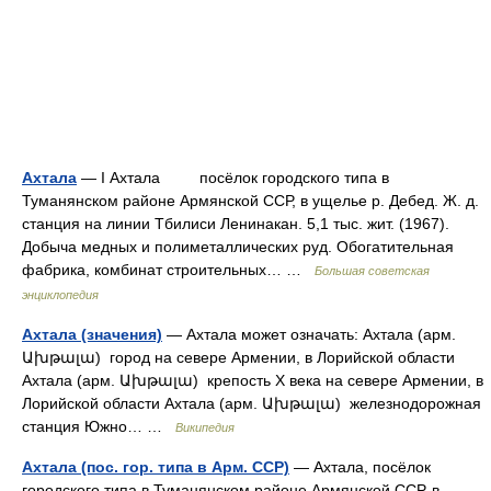
Ахтала
— I Ахтала посёлок городского типа в
Туманянском районе Армянской ССР, в ущелье р. Дебед. Ж. д.
станция на линии Тбилиси Ленинакан. 5,1 тыс. жит. (1967).
Добыча медных и полиметаллических руд. Обогатительная
фабрика, комбинат строительных… …
Большая советская
энциклопедия
Ахтала (значения)
— Ахтала может означать: Ахтала (арм.
Ախթալա) город на севере Армении, в Лорийской области
Ахтала (арм. Ախթալա) крепость X века на севере Армении, в
Лорийской области Ахтала (арм. Ախթալա) железнодорожная
станция Южно… …
Википедия
Ахтала (пос. гор. типа в Арм. ССР)
— Ахтала, посёлок
городского типа в Туманянском районе Армянской ССР, в