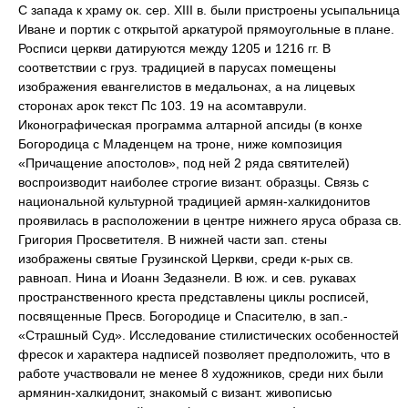
С запада к храму ок. сер. XIII в. были пристроены усыпальница
Иване и портик с открытой аркатурой прямоугольные в плане.
Росписи церкви датируются между 1205 и 1216 гг. В
соответствии с груз. традицией в парусах помещены
изображения евангелистов в медальонах, а на лицевых
сторонах арок текст Пс 103. 19 на асомтаврули.
Иконографическая программа алтарной апсиды (в конхе
Богородица с Младенцем на троне, ниже композиция
«Причащение апостолов», под ней 2 ряда святителей)
воспроизводит наиболее строгие визант. образцы. Связь с
национальной культурной традицией армян-халкидонитов
проявилась в расположении в центре нижнего яруса образа св.
Григория Просветителя. В нижней части зап. стены
изображены святые Грузинской Церкви, среди к-рых св.
равноап. Нина и Иоанн Зедазнели. В юж. и сев. рукавах
пространственного креста представлены циклы росписей,
посвященные Пресв. Богородице и Спасителю, в зап.-
«Страшный Суд». Исследование стилистических особенностей
фресок и характера надписей позволяет предположить, что в
работе участвовали не менее 8 художников, среди них были
армянин-халкидонит, знакомый с визант. живописью