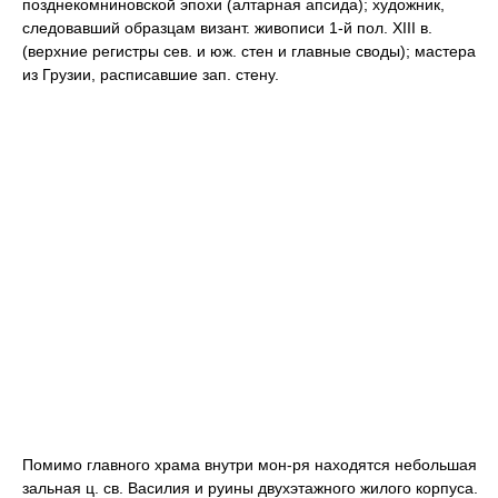
позднекомниновской эпохи (алтарная апсида); художник,
следовавший образцам визант. живописи 1-й пол. XIII в.
(верхние регистры сев. и юж. стен и главные своды); мастера
из Грузии, расписавшие зап. стену.
Помимо главного храма внутри мон-ря находятся небольшая
зальная ц. св. Василия и руины двухэтажного жилого корпуса.