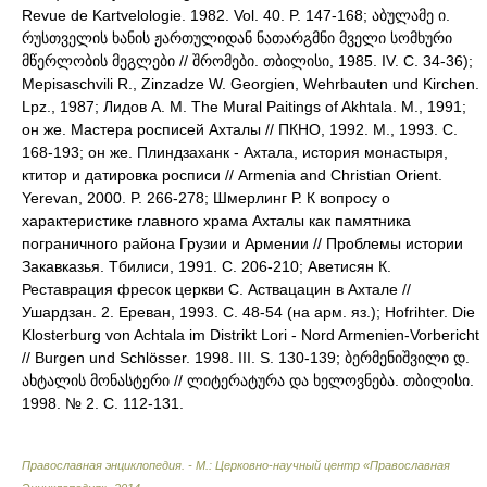
Revue de Kartvelologie. 1982. Vol. 40. P. 147-168; აბულამე ი.
რუსთველის ხანის ჟართულიდან ნათარგმნი მველი სომხური
მწერლობის მეგლები // შრომები. თბილისი, 1985. IV. С. 34-36);
Mepisaschvili R., Zinzadze W. Georgien, Wehrbauten und Kirchen.
Lpz., 1987; Лидов А. М. The Mural Paitings of Akhtala. M., 1991;
он же. Мастера росписей Ахталы // ПКНО, 1992. М., 1993. С.
168-193; он же. Плиндзаханк - Ахтала, история монастыря,
ктитор и датировка росписи // Armenia and Christian Orient.
Yerevan, 2000. P. 266-278; Шмерлинг Р. К вопросу о
характеристике главного храма Ахталы как памятника
пограничного района Грузии и Армении // Проблемы истории
Закавказья. Тбилиси, 1991. С. 206-210; Аветисян К.
Реставрация фресок церкви С. Аствацацин в Ахтале //
Ушардзан. 2. Ереван, 1993. С. 48-54 (на арм. яз.); Hofrihter. Die
Klosterburg von Achtala im Distrikt Lori - Nord Armenien-Vorbericht
// Burgen und Schlösser. 1998. III. S. 130-139; ბერმენიშვილი დ.
ახტალის მონასტერი // ლიტერატურა და ხელოვნება. თბილისი.
1998. № 2. С. 112-131.
Православная энциклопедия. - М.: Церковно-научный центр «Православная