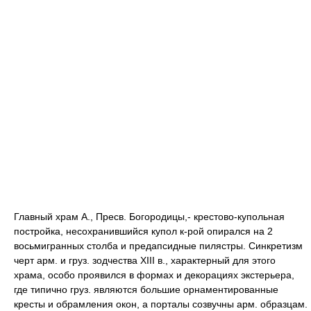
Главный храм А., Пресв. Богородицы,- крестово-купольная
постройка, несохранившийся купол к-рой опирался на 2
восьмигранных столба и предапсидные пилястры. Синкретизм
черт арм. и груз. зодчества XIII в., характерный для этого
храма, особо проявился в формах и декорациях экстерьера,
где типично груз. являются большие орнаментированные
кресты и обрамления окон, а порталы созвучны арм. образцам.