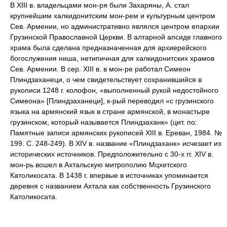
В XIII в. владельцами мон-ря были Захаряны, А. стал
крупнейшим халкидонитским мон-рем и культурным центром
Сев. Армении, но административно являлся центром епархии
Грузинской Православной Церкви. В алтарной апсиде главного
храма была сделана предназначенная для архиерейского
богослужения ниша, нетипичная для халкидонитских храмов
Сев. Армении. В сер. XIII в. в мон-ре работал Симеон
Плиндзаханеци, о чем свидетельствует сохранившийся в
рукописи 1248 г. колофон, «выполненный рукой недостойного
Симеона» [Плиндзаханеци], к-рый переводил «с грузинского
языка на армянский язык в стране армянской, в монастыре
грузинском, который называется Плиндзаханк» (цит. по:
Памятные записи армянских рукописей XIII в. Ереван, 1984. №
199. С. 248-249). В XIV в. название «Плиндзаханк» исчезает из
исторических источников. Предположительно с 30-х гг. XIV в.
мон-рь вошел в Ахтальскую митрополию Мцхетского
Католикосата. В 1438 г. впервые в источниках упоминается
деревня с названием Ахтала как собственность Грузинского
Католикосата.