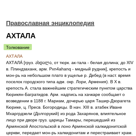
Православная энциклопедия
АХТАЛА
Толкование
АХТАЛА
АХТАЛА́ [груз. ახდალა, от тюрк. ак-тала - белая долина; до XIV
в. Плиндзаханк, арм. Pxn4ahanq - медный рудник], крепость и
мон-рь на небольшом плато в ущелье р. Дебед (в наст. время
поселок городского типа адм. окр. Лори, Армения). В X в.
крепость А. стала важнейшим стратегическим пунктом царства
Кюрикян-Багратидов. Арм. надпись на хачкаре сообщает о
возведении в 1188 г. Мариам, дочерью царя Ташир-Дзорагета
Кюрике, ц. Пресв. Богородицы. В нач. XIII в. атабек Иване
Мхаргрдзели (Долгорукий) из рода Захарянов, влиятельное
лицо при дворе груз. царицы Тамары, перешедший из
Армянской Апостольской в лоно Армянской халкидонитской
церкви, передает мон-рь халкидонитам и перестраивает храм.