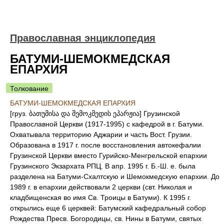
Православная энциклопедия
БАТУМИ-ШЕМОКМЕДСКАЯ
ЕПАРХИЯ
Толкование
БАТУМИ-ШЕМОКМЕДСКАЯ ЕПАРХИЯ
[груз. ბათუმისა და შემოკმედის ეპარჟია] Грузинской
Православной Церкви (1917-1995) с кафедрой в г. Батуми.
Охватывала территорию Аджарии и часть Вост. Грузии.
Образована в 1917 г. после восстановления автокефалии
Грузинской Церкви вместо Гурийско-Менгрельской епархии
Грузинского Экзархата РПЦ. В апр. 1995 г. Б.-Ш. е. была
разделена на Батуми-Схалтскую и Шемокмедскую епархии. До
1989 г. в епархии действовали 2 церкви (свт. Николая и
кладбищенская во имя Св. Троицы в Батуми). К 1995 г.
открылись еще 6 церквей: Батумский кафедральный собор
Рождества Пресв. Богородицы, св. Нины в Батуми, святых