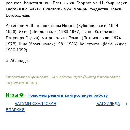
равноап. Константина и Елены и св. Георгия в с. Н. Квирике; св.
Георгия в с. Чакви, Схалтский муж. мон-рь Рождества Пресв.
Богородицы.
Архиереи Б.-Ш. е.: епископы Нестор (Кубанеишвили; 1924-
1926), Илия (Шиолашвили; 1963-1967, ныне - Католикос-
Патриарх Грузии), митрополиты Роман (Петриашвили; 1974-
1978), Шио (Авалишвили; 1981-1986), Константин (Меликидзе;
1986-1992).
З. Абашидзе
Православная энциклопедия. - М.: Церковно-научный центр «Православная
Энциклопедия»
.
2014
.
Игры ⚽
Поможем решить контрольную работу
БАТУМИ-СХАЛТСКАЯ
БАТХИЛЬДА
ЕПАРХИЯ