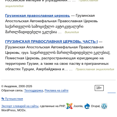
Российской империи и упразднения… …
Православная
энциклопедия
Грузинская православная церковь
— Грузинская
Апостольская Автокефальная Православная Церковь
საქართველოს სამოციქულო ავტოკეფალური
მართლმადიდებელი ეკლესია …
Википедия
ГРУЗИНСКАЯ ПРАВОСЛАВНАЯ ЦЕРКОВЬ. ЧАСТЬ I
—
[Грузинская Апостольская Автокефальная Православная
Церковь; груз. საჟართველოს მართლმადიდებელი ეკლესია],
Поместная Церковь, распространяющая юрисдикцию на
территорию Грузии, а также на свою паству в приграничных
областях Турции, Азербайджана и… …
Православная энциклопедия
© Академик, 2000-2026
18+
Обратная связь:
Техподдержка
,
Реклама на сайте
👣 Путешествия
Экспорт словарей на сайты
, сделанные на PHP,
Joomla,
Drupal,
WordPress, MODx.