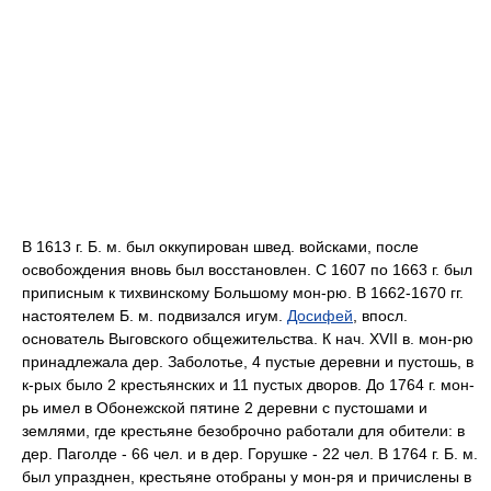
В 1613 г. Б. м. был оккупирован швед. войсками, после
освобождения вновь был восстановлен. С 1607 по 1663 г. был
приписным к тихвинскому Большому мон-рю. В 1662-1670 гг.
настоятелем Б. м. подвизался игум.
Досифей
, впосл.
основатель Выговского общежительства. К нач. XVII в. мон-рю
принадлежала дер. Заболотье, 4 пустые деревни и пустошь, в
к-рых было 2 крестьянских и 11 пустых дворов. До 1764 г. мон-
рь имел в Обонежской пятине 2 деревни с пустошами и
землями, где крестьяне безоброчно работали для обители: в
дер. Паголде - 66 чел. и в дер. Горушке - 22 чел. В 1764 г. Б. м.
был упразднен, крестьяне отобраны у мон-ря и причислены в