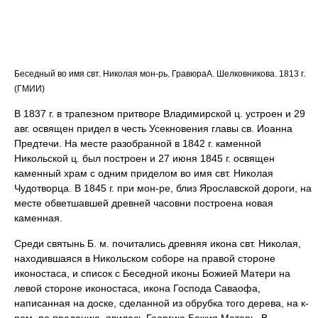
Беседный во имя свт. Николая мон-рь. ГравюраА. Шелковникова. 1813 г.
(ГМИИ)
В 1837 г. в трапезном притворе Владимирской ц. устроен и 29
авг. освящен придел в честь Усекновения главы св. Иоанна
Предтечи. На месте разобранной в 1842 г. каменной
Никольской ц. был построен и 27 июня 1845 г. освящен
каменный храм с одним приделом во имя свт. Николая
Чудотворца. В 1845 г. при мон-ре, близ Ярославской дороги, на
месте обветшавшей древней часовни построена новая
каменная.
Среди святынь Б. м. почитались древняя икона свт. Николая,
находившаяся в Никольском соборе на правой стороне
иконостаса, и список с Беседной иконы Божией Матери на
левой стороне иконостаса, икона Господа Саваофа,
написанная на доске, сделанной из обрубка того дерева, на к-