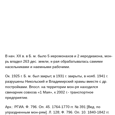
В нач. XX в. в Б. м. было 5 иеромонахов и 2 иеродиакона, мон-
рь владел 263 дес. земли, к-рая обрабатывалась самими
насельниками и наемными рабочими.
Ок. 1925 г. Б. м. был закрыт, в 1931 г. закрыты, в нояб. 1941 г.
разрушены Никольский и Владимирский храмы вместе с др.
постройками. Впосл. на территории мон-ря находился
свинарник совхоза «1 Мая», к 2002 г.- транспортное
предприятие.
Арх.: РГИА. Ф. 796. Оп. 45. 1764-1770 гг. № 391 [Вед. по
упраздненным мон-рям]. Л. 128; Ф. 796. Оп. 10. 1840-1842 гг.