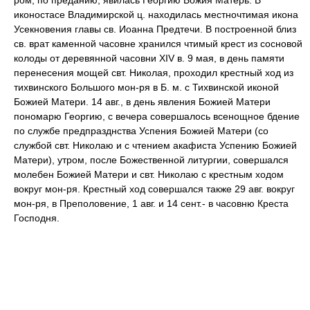
ром, по преданию, явилась Георгию Божия Матерь. В
иконостасе Владимирской ц. находилась местночтимая икона
Усекновения главы св. Иоанна Предтечи. В построенной близ
св. врат каменной часовне хранился чтимый крест из сосновой
колоды от деревянной часовни XIV в. 9 мая, в день памяти
перенесения мощей свт. Николая, проходил крестный ход из
тихвинского Большого мон-ря в Б. м. с Тихвинской иконой
Божией Матери. 14 авг., в день явления Божией Матери
пономарю Георгию, с вечера совершалось всенощное бдение
по службе предпразднства Успения Божией Матери (со
службой свт. Николаю и с чтением акафиста Успению Божией
Матери), утром, после Божественной литургии, совершался
молебен Божией Матери и свт. Николаю с крестным ходом
вокруг мон-ря. Крестный ход совершался также 29 авг. вокруг
мон-ря, в Преполовение, 1 авг. и 14 сент.- в часовню Креста
Господня.