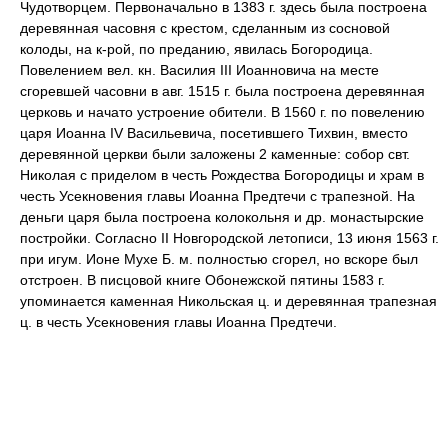
Чудотворцем. Первоначально в 1383 г. здесь была построена
деревянная часовня с крестом, сделанным из сосновой
колоды, на к-рой, по преданию, явилась Богородица.
Повелением вел. кн. Василия III Иоанновича на месте
сгоревшей часовни в авг. 1515 г. была построена деревянная
церковь и начато устроение обители. В 1560 г. по повелению
царя Иоанна IV Васильевича, посетившего Тихвин, вместо
деревянной церкви были заложены 2 каменные: собор свт.
Николая с приделом в честь Рождества Богородицы и храм в
честь Усекновения главы Иоанна Предтечи с трапезной. На
деньги царя была построена колокольня и др. монастырские
постройки. Согласно II Новгородской летописи, 13 июня 1563 г.
при игум. Ионе Мухе Б. м. полностью сгорел, но вскоре был
отстроен. В писцовой книге Обонежской пятины 1583 г.
упоминается каменная Никольская ц. и деревянная трапезная
ц. в честь Усекновения главы Иоанна Предтечи.