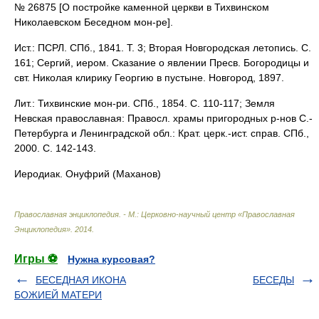
№ 26875 [О постройке каменной церкви в Тихвинском
Николаевском Беседном мон-ре].
Ист.: ПСРЛ. СПб., 1841. Т. 3; Вторая Новгородская летопись. С.
161; Сергий, иером. Сказание о явлении Пресв. Богородицы и
свт. Николая клирику Георгию в пустыне. Новгород, 1897.
Лит.: Тихвинские мон-ри. СПб., 1854. С. 110-117; Земля
Невская православная: Правосл. храмы пригородных р-нов С.-
Петербурга и Ленинградской обл.: Крат. церк.-ист. справ. СПб.,
2000. С. 142-143.
Иеродиак. Онуфрий (Маханов)
Православная энциклопедия. - М.: Церковно-научный центр «Православная
Энциклопедия»
.
2014
.
Игры ⚽
Нужна курсовая?
БЕСЕДНАЯ ИКОНА
БЕСЕДЫ
БОЖИЕЙ МАТЕРИ