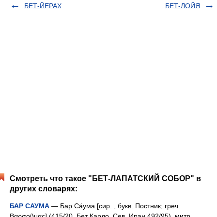
БЕТ-ЙЕРАХ
БЕТ-ЛОЙЯ
Смотреть что такое "БЕТ-ЛАПАТСКИЙ СОБОР" в
других словарях:
БАР САУМА
— Бар Сáума [сир. , букв. Постник; греч.
Βαρσοῦμας] (415/20, Бет Кардо, Сев. Иран 492/95), митр.