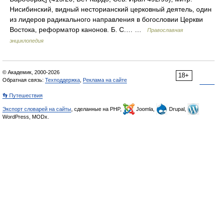
Нисибинский, видный несторианский церковный деятель, один
из лидеров радикального направления в богословии Церкви
Востока, реформатор канонов. Б. С.… …
Православная
энциклопедия
© Академик, 2000-2026
18+
Обратная связь:
Техподдержка
,
Реклама на сайте
👣 Путешествия
Экспорт словарей на сайты
, сделанные на PHP,
Joomla,
Drupal,
WordPress, MODx.