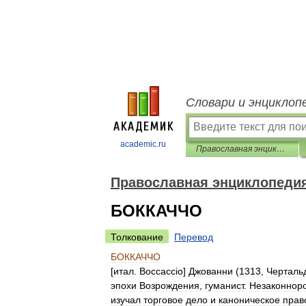
Словари и энциклоп
academic.ru
Православная энциклопедия
Православная энциклопеди
БОККАЧЧО
Толкование
Перевод
БОККАЧЧО
[
итал
.
Boccaccio
]
Джованни
(
1313
,
Черталь
эпохи
Возрождения
,
гуманист
.
Незаконнор
изучал
торговое
дело
и
каноническое
прав