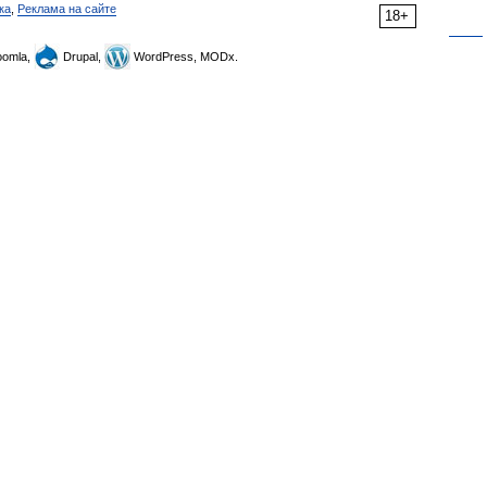
ка
,
Реклама на сайте
18+
omla,
Drupal,
WordPress, MODx.