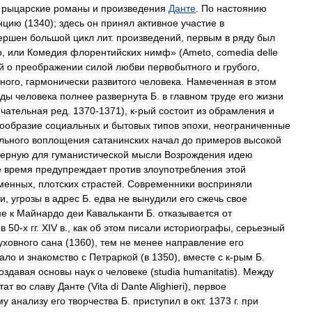
.
рыцарские
романы
и
произведения
Данте
.
По
настоянию
нцию
(
1340
);
здесь
он
принял
активное
участие
в
ершен
большой
цикл
лит
.
произведений
,
первым
в
ряду
был
о
,
или
Комедия
флорентийских
нимф
» (
Ameto
,
comedia
delle
й
о
преображении
силой
любви
первобытного
и
грубого
,
ного
,
гармонически
развитого
человека
.
Намеченная
в
этом
оды
человека
полнее
развернута
Б
.
в
главном
труде
его
жизни
нчательная
ред
.
1370
-
1371
),
к
-
рый
состоит
из
обрамления
и
ообразие
социальных
и
бытовых
типов
эпохи
,
неограниченные
льного
воплощения
сатанинских
начал
до
примеров
высокой
терную
для
гуманистической
мысли
Возрождения
идею
е
время
предупреждает
против
злоупотребления
этой
менных
,
плотских
страстей
.
Современники
восприняли
ти
,
угрозы
в
адрес
Б
.
едва
не
вынудили
его
сжечь
свое
ме
к
Майнардо
деи
Кавальканти
Б
.
отказывается
от
.
в
50
-
х
гг
.
XIV
в
.,
как
об
этом
писали
историографы
,
серьезный
уховного
сана
(
1360
),
тем
не
менее
направление
его
ало
и
знакомство
с
Петраркой
(
в
1350
),
вместе
с
к
-
рым
Б
.
оздавая
основы
наук
о
человеке
(
studia
humanitatis
).
Между
тат
во
славу
Данте
(
Vita
di
Dante
Alighieri
),
первое
му
анализу
его
творчества
Б
.
приступил
в
окт
.
1373
г
.
при