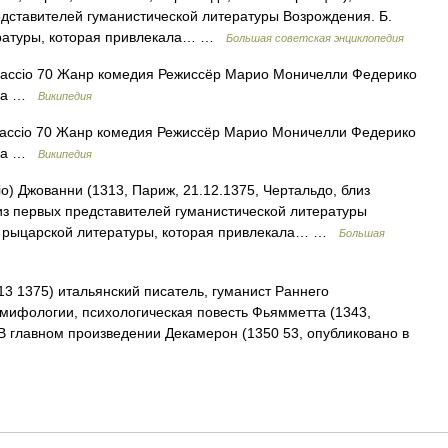
едставителей гуманистической литературы Возрождения. Б.
тературы, которая привлекала… …
Большая советская энциклопедия
caccio 70 Жанр комедия Режиссёр Марио Моничелли Федерико
ика …
Википедия
accio 70 Жанр комедия Режиссёр Марио Моничелли Федерико
ика …
Википедия
o) Джованни (1313, Париж, 21.12.1375, Чертальдо, близ
из первых представителей гуманистической литературы
ях рыцарской литературы, которая привлекала… …
Большая
3 1375) итальянский писатель, гуманист Раннего
мифологии, психологическая повесть Фьямметта (1343,
 В главном произведении Декамерон (1350 53, опубликовано в