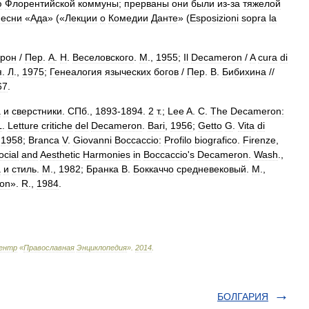
ю
Флорентийской
коммуны
;
прерваны
они
были
из
-
за
тяжелой
песни
«
Ада
» («
Лекции
о
Комедии
Данте
» (
Esposizioni
sopra
la
рон
/
Пер
.
А
.
Н
.
Веселовского
.
М
.,
1955
;
Il
Decameron
/
A
cura
di
я
.
Л
.,
1975
;
Генеалогия
языческих
богов
/
Пер
.
В
.
Бибихина
//
67
.
а
и
сверстники
.
СПб
.,
1893
-
1894
.
2
т
.;
Lee
A
.
C
.
The
Decameron:
L
.
Letture
critiche
del
Decameron
.
Bari
,
1956
;
Getto
G
.
Vita
di
,
1958
;
Branca
V
.
Giovanni
Boccaccio:
Profilo
biografico
.
Firenze
,
ocial
and
Aesthetic
Harmonies
in
Boccaccio
'
s
Decameron
.
Wash
.,
а
и
стиль
.
М
.,
1982
;
Бранка
В
.
Боккаччо
средневековый
.
М
.,
on
».
R
.,
1984
.
ентр
«
Православная
Энциклопедия
»
.
2014
.
БОЛГАРИЯ