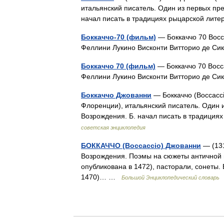
итальянский писатель. Один из первых пр
начал писать в традициях рыцарской ли
Боккаччо-70 (фильм)
— Боккаччо 70 Boc
Феллини Лукино Висконти Витторио де С
Боккаччо 70 (фильм)
— Боккаччо 70 Bocc
Феллини Лукино Висконти Витторио де С
Боккаччо Джованни
— Боккаччо (Boccacci
Флоренции), итальянский писатель. Один 
Возрождения. Б. начал писать в традици
советская энциклопедия
БОККАЧЧО (Boccaccio) Джованни
— (131
Возрождения. Поэмы на сюжеты античной 
опубликована в 1472), пасторали, сонеты.
1470)… …
Большой Энциклопедический словарь