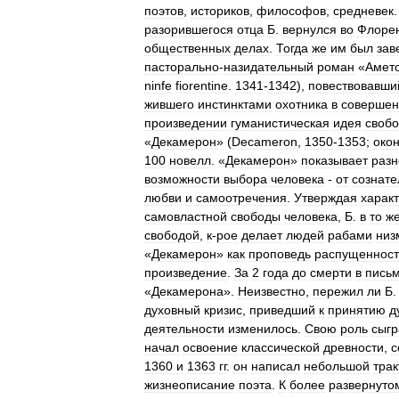
поэтов
,
историков
,
философов
,
средневек
разорившегося
отца
Б
.
вернулся
во
Флоре
общественных
делах
.
Тогда
же
им
был
зав
пасторально
-
назидательный
роман
«
Амет
ninfe
fiorentine
.
1341
-
1342
),
повествовавши
жившего
инстинктами
охотника
в
совершен
произведении
гуманистическая
идея
своб
«
Декамерон
» (
Decameron
,
1350
-
1353
;
око
100
новелл
. «
Декамерон
»
показывает
разн
возможности
выбора
человека
-
от
сознате
любви
и
самоотречения
.
Утверждая
харак
самовластной
свободы
человека
,
Б
.
в
то
ж
свободой
,
к
-
рое
делает
людей
рабами
низ
«
Декамерон
»
как
проповедь
распущеннос
произведение
.
За
2
года
до
смерти
в
пись
«
Декамерона
».
Неизвестно
,
пережил
ли
Б
духовный
кризис
,
приведший
к
принятию
д
деятельности
изменилось
.
Свою
роль
сыгр
начал
освоение
классической
древности
,
с
1360
и
1363
гг
.
он
написал
небольшой
трак
жизнеописание
поэта
.
К
более
развернуто