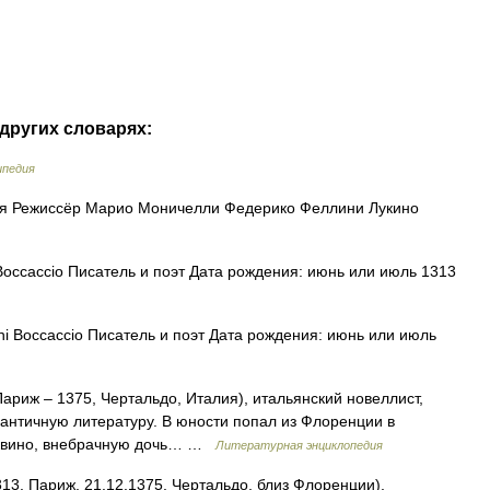
других словарях:
ипедия
я Режиссёр Марио Моничелли Федерико Феллини Лукино
occaccio Писатель и поэт Дата рождения: июнь или июль 1313
i Boccaccio Писатель и поэт Дата рождения: июнь или июль
ариж – 1375, Чертальдо, Италия), итальянский новеллист,
и античную литературу. В юности попал из Флоренции в
’Аквино, внебрачную дочь… …
Литературная энциклопедия
 Париж, 21.12.1375, Чертальдо, близ Флоренции),