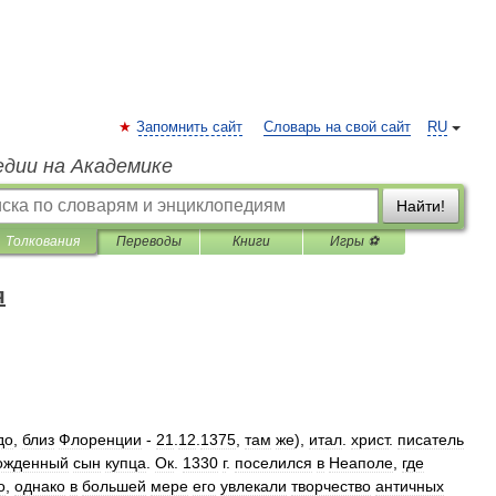
Запомнить сайт
Словарь на свой сайт
RU
едии на Академике
Найти!
Толкования
Переводы
Книги
Игры ⚽
я
до
,
близ
Флоренции
-
21
.
12
.
1375
,
там
же
),
итал
.
христ
.
писатель
ожденный
сын
купца
.
Ок
.
1330
г
.
поселился
в
Неаполе
,
где
о
,
однако
в
большей
мере
его
увлекали
творчество
античных