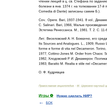
чтении
лекций
в
ц
.
св
.
Стефана
по
задани
болезни
в
янв
.
1374
г
.
на
толковании
17
-
й
Comedia
di
Dante
)
записаны
самим
Б
.).
Соч
.
:
Opere
.
Bari
,
1937
-
1941
.
8
vol
.;
Декаме
C
.
Salinari
.
Bari
,
1966
;
Малые
произведени
Эстетика
Ренессанса
.
М
.,
1981
.
Т
.
2
.
С
.
11
-
Лит
.
:
Веселовский
А
.
Н
.
Боккаччо
,
его
сред
Its
Sources
and
Analogues
.
L
.,
1909
;
Russo
forme
e
forme
di
vita
nel
Decameron
.
Torino
1977
;
Cottino
-
Jones
M
.
Order
from
Chaos:
S
1982
;
Хлодовский
Р
.
И
.
Декамерон:
Поэтик
1983
;
Baratto
M
.
Realtа
e
stile
nel
«
Decamer
О
.
Ф
.
Кудрявцев
Православная
энциклопедия
. -
М
.
:
Церковно
-
научный
ц
Игры ⚽
Нужно сделать НИР?
БОК