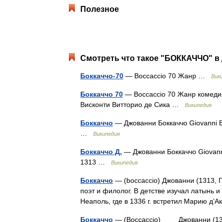
Полезное
Смотреть что такое "БОККАЧЧО" в 
Боккаччо-70
— Boccaccio 70 Жанр …
Вик
Боккаччо 70
— Boccaccio 70 Жанр комеди
Висконти Витторио де Сика …
Википедия
Боккаччо
— Джованни Боккаччо Giovanni B
…
Википедия
Боккаччо Д.
— Джованни Боккаччо Giovann
1313 …
Википедия
Боккаччо
— (boccaccio) Джованни (1313, П
поэт и филолог. В детстве изучал латынь 
Неаполь, где в 1336 г. встретил Марию д
Боккаччо
— (Boccaccio) Джованни (1313,