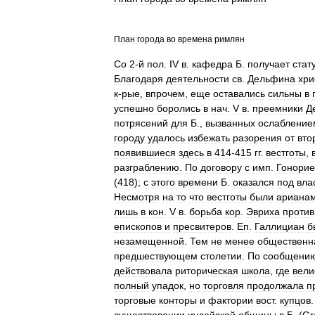
План
города
во
времена
римлян
Со
2
-
й
пол
.
IV
в
.
кафедра
Б
.
получает
стат
Благодаря
деятельности
св
.
Дельфина
хри
к
-
рые
,
впрочем
,
еще
оставались
сильны
в
успешно
боролись
в
нач
.
V
в
.
преемники
Д
потрясений
для
Б
.,
вызванных
ослабление
городу
удалось
избежать
разорения
от
вто
появившиеся
здесь
в
414
-
415
гг
.
вестготы
,
разграблению
.
По
договору
с
имп
.
Гонори
(
418
);
с
этого
времени
Б
.
оказался
под
вла
Несмотря
на
то
что
вестготы
были
ариана
лишь
в
кон
.
V
в
.
борьба
кор
.
Эвриха
против
епископов
и
пресвитеров
.
Еп
.
Галлициан
б
незамещенной
.
Тем
не
менее
общественн
предшествующем
столетии
.
По
сообщени
действовала
риторическая
школа
,
где
вели
полный
упадок
,
но
торговля
продолжала
п
торговые
конторы
и
фактории
вост
.
купцов