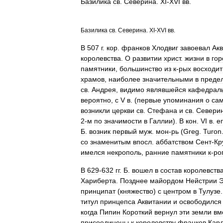
Базилика
св
.
Северина
.
XI
-
XVI
вв
.
Базилика
св
.
Северина
.
XI
-
XVI
вв
.
В
507
г
.
кор
.
франков
Хлодвиг
завоевал
Ак
королевства
.
О
развитии
христ
.
жизни
в
гор
памятники
,
большинство
из
к
-
рых
восходит
храмов
,
наиболее
значительными
в
преде
св
.
Андрея
,
видимо
являвшейся
кафедрал
вероятно
,
с
V
в
. (
первые
упоминания
о
са
возникли
церкви
св
.
Стефана
и
св
.
Севери
2
-
м
по
значимости
в
Галлии
).
В
кон
.
VI
в
.
е
Б
.
возник
первый
муж
.
мон
-
рь
(
Greg
.
Turon
со
знаменитым
впосл
.
аббатством
Сент
-
Кр
имелся
некрополь
,
ранние
памятники
к
-
ро
В
629
-
632
гг
.
Б
.
вошел
в
состав
королевств
Хариберта
.
Позднее
майордом
Нейстрии
принципат
(
княжество
)
с
центром
в
Тулузе
титул
принцепса
Аквитании
и
освободился
когда
Пипин
Короткий
вернул
эти
земли
вм
присоединены
к
королевству
франков
Кар