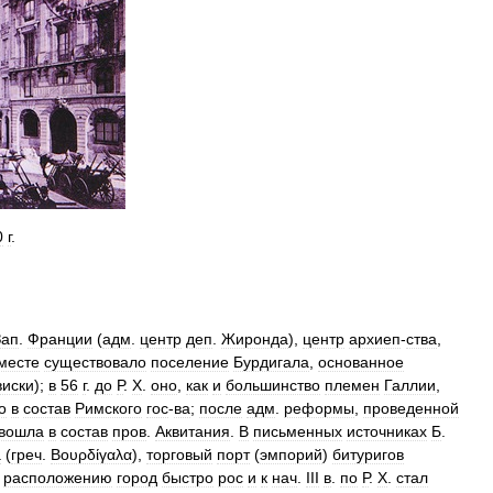
0
г
.
Зап
.
Франции
(
адм
.
центр
деп
.
Жиронда
),
центр
архиеп
-
ства
,
месте
существовало
поселение
Бурдигала
,
основанное
виски
);
в
56
г
.
до
Р
.
Х
.
оно
,
как
и
большинство
племен
Галлии
,
о
в
состав
Римского
гос
-
ва
;
после
адм
.
реформы
,
проведенной
вошла
в
состав
пров
.
Аквитания
.
В
письменных
источниках
Б
.
а
(
греч
.
Βουρδίγαλα
),
торговый
порт
(
эмпорий
)
битуригов
расположению
город
быстро
рос
и
к
нач
.
III
в
.
по
Р
.
Х
.
стал