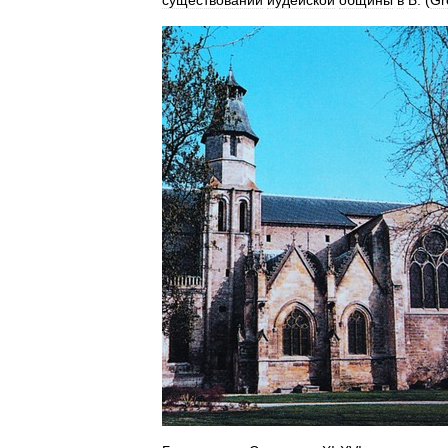
существовании
иудейской
общины
в
Б
. (
Gr