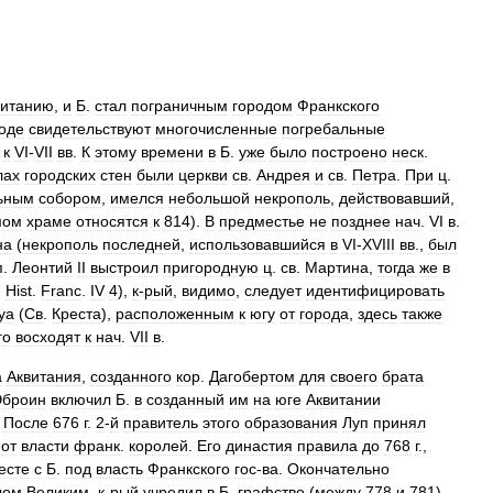
витанию
,
и
Б
.
стал
пограничным
городом
Франкского
оде
свидетельствуют
многочисленные
погребальные
к
VI
-
VII
вв
.
К
этому
времени
в
Б
.
уже
было
построено
неск
.
лах
городских
стен
были
церкви
св
.
Андрея
и
св
.
Петра
.
При
ц
.
ьным
собором
,
имелся
небольшой
некрополь
,
действовавший
,
мом
храме
относятся
к
814
).
В
предместье
не
позднее
нач
.
VI
в
.
на
(
некрополь
последней
,
использовавшийся
в
VI
-
XVIII
вв
.,
был
п
.
Леонтий
II
выстроил
пригородную
ц
.
св
.
Мартина
,
тогда
же
в
.
Hist
.
Franc
.
IV
4
),
к
-
рый
,
видимо
,
следует
идентифицировать
уа
(
Св
.
Креста
),
расположенным
к
югу
от
города
,
здесь
также
го
восходят
к
нач
.
VII
в
.
а
Аквитания
,
созданного
кор
.
Дагобертом
для
своего
брата
Эброин
включил
Б
.
в
созданный
им
на
юге
Аквитании
.
После
676
г
.
2
-
й
правитель
этого
образования
Луп
принял
от
власти
франк
.
королей
.
Его
династия
правила
до
768
г
.,
есте
с
Б
.
под
власть
Франкского
гос
-
ва
.
Окончательно
лом
Великим
,
к
-
рый
учредил
в
Б
.
графство
(
между
778
и
781
),