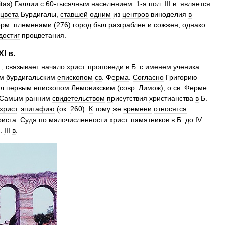
itas
)
Галлии
с
60
-
тысячным
населением
.
1
-
я
пол
.
III
в
.
является
цвета
Бурдигалы
,
ставшей
одним
из
центров
виноделия
в
ерм
.
племенами
(
276
)
город
был
разграблен
и
сожжен
,
однако
достиг
процветания
.
XI
в
.
.,
связывает
начало
христ
.
проповеди
в
Б
.
с
именем
ученика
м
бурдигальским
епископом
св
.
Ферма
.
Согласно
Григорию
л
первым
епископом
Лемовикским
(
совр
.
Лимож
);
о
св
.
Ферме
Самым
ранним
свидетельством
присутствия
христианства
в
Б
.
христ
.
эпитафию
(
ок
.
260
).
К
тому
же
времени
относятся
риста
.
Судя
по
малочисленности
христ
.
памятников
в
Б
.
до
IV
.
III
в
.