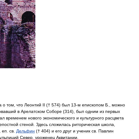
а
о
том
,
что
Леонтий
II
(†
574
)
был
13
-
м
епископом
Б
.,
можно
овавший
в
Арелатском
Соборе
(
314
),
был
одним
из
первых
тал
временем
нового
экономического
и
культурного
расцвета
епостной
стеной
.
Здесь
сложилась
риторическая
школа
,
,
еп
.
св
.
Дельфин
(†
404
)
и
его
друг
и
ученик
св
.
Павлин
ульпиций
Север
,
уроженец
Аквитании
.