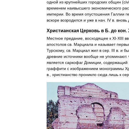
одной
из
крупнейших
городских
общин
(
civ
временем
наивысшего
экономического
рас
империи
.
Во
время
опустошения
Галлии
г
вскоре
возродился
и
уже
в
нач
.
IV
в
.
вновь
Христианская
Церковь
в
Б
.
до
кон
.
Местное
предание
,
восходящее
к
XI
-
XIII
вв
апостолов
св
.
Марциала
и
называет
первы
Турскому
,
св
.
Марциал
жил
в
сер
.
III
в
.
и
бы
древние
источники
вообще
не
упоминают
.
является
саркофаг
Домиции
,
содержащий
граффити
с
изображением
монограммы
Х
в
.,
христианство
проникло
сюда
лишь
к
сер