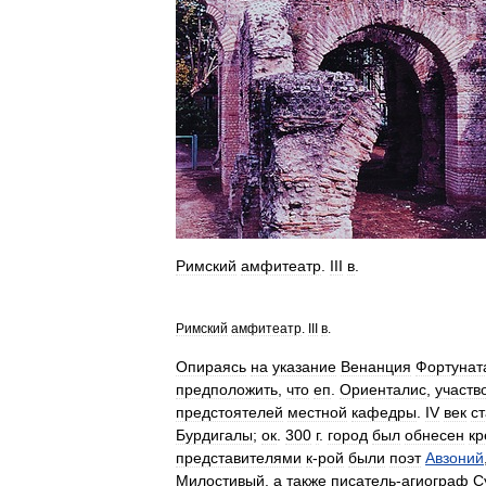
Римский
амфитеатр
.
III
в
.
Римский
амфитеатр
.
III
в
.
Опираясь
на
указание
Венанция
Фортунат
предположить
,
что
еп
.
Ориенталис
,
участв
предстоятелей
местной
кафедры
.
IV
век
с
Бурдигалы
;
ок
.
300
г
.
город
был
обнесен
кр
представителями
к
-
рой
были
поэт
Авзоний
Милостивый
,
а
также
писатель
-
агиограф
С