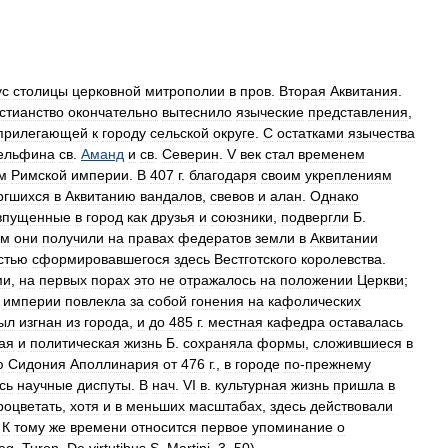
ус
столицы
церковной
митрополии
в
пров
.
Вторая
Аквитания
.
стианство
окончательно
вытеснило
языческие
представления
,
прилегающей
к
городу
сельской
округе
.
С
остатками
язычества
ельфина
св
.
Аманд
и
св
.
Северин
.
V
век
стал
временем
м
Римской
империи
.
В
407
г
.
благодаря
своим
укреплениям
ргшихся
в
Аквитанию
вандалов
,
свевов
и
алан
.
Однако
впущенные
в
город
как
друзья
и
союзники
,
подвергли
Б
.
ем
они
получили
на
правах
федератов
земли
в
Аквитании
стью
сформировавшегося
здесь
Вестготского
королевства
.
ми
,
на
первых
порах
это
не
отражалось
на
положении
Церкви
;
империи
повлекла
за
собой
гонения
на
кафолических
ыл
изгнан
из
города
,
и
до
485
г
.
местная
кафедра
оставалась
ая
и
политическая
жизнь
Б
.
сохраняла
формы
,
сложившиеся
в
ю
Сидония
Аполлинария
от
476
г
.,
в
городе
по
-
прежнему
сь
научные
диспуты
.
В
нач
.
VI
в
.
культурная
жизнь
пришла
в
роцветать
,
хотя
и
в
меньших
масштабах
,
здесь
действовали
.
К
тому
же
времени
относится
первое
упоминание
о