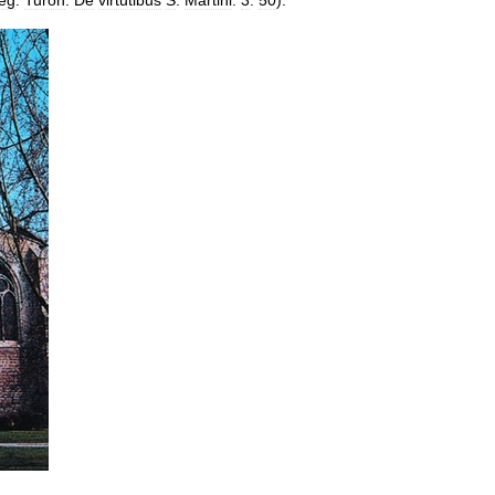
eg
.
Turon
.
De
virtutibus
S
.
Martini
.
3
.
50
).