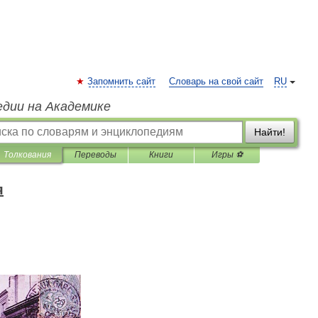
Запомнить сайт
Словарь на свой сайт
RU
едии на Академике
Найти!
Толкования
Переводы
Книги
Игры ⚽
я