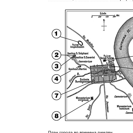
План
города
во
времена
римлян