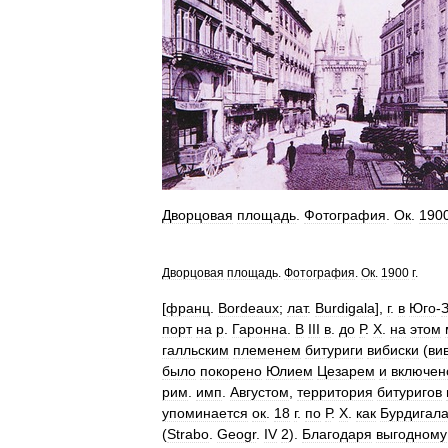
Дворцовая
площадь
.
Фотография
.
Ок
.
190
Дворцовая
площадь
.
Фотография
.
Ок
.
1900
г
.
[
франц
.
Bordeaux
;
лат
.
Burdigala
],
г
.
в
Юго
-
порт
на
р
.
Гаронна
.
В
III
в
.
до
Р
.
Х
.
на
этом
галльским
племенем
битуриги
вибиски
(
ви
было
покорено
Юлием
Цезарем
и
включен
рим
.
имп
.
Августом
,
территория
битуригов
упоминается
ок
.
18
г
.
по
Р
.
Х
.
как
Бурдигал
(
Strabo
.
Geogr
.
IV
2
).
Благодаря
выгодному