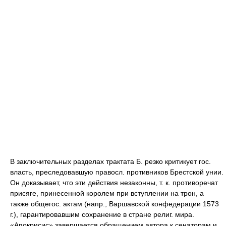
В заключительных разделах трактата Б. резко критикует гос.
власть, преследовавшую правосл. противников Брестской унии.
Он доказывает, что эти действия незаконны, т. к. противоречат
присяге, принесенной королем при вступлении на трон, а
также общегос. актам (напр., Варшавской конфедерации 1573
г.), гарантировавшим сохранение в стране религ. мира.
«Апокрисис» завершается обращением автора к сенаторам и