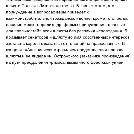
шляхте Польско-Литовского гос-ва. Б. пишет о том, что
принуждение в вопросах веры приведет к
взаимоистребительной гражданской войне, кроме того, религ.
насилие может породить др. формы принуждения, опасные
для «вольностей» всей шляхты без различия исповедания. Б.
призывает сенаторов и шляхту во имя собственных интересов
заставить короля отказаться от гонений на православных. В
концовке «Апокрисиса» отразились представления правосл.
шляхты и ее лидера кн. Острожского (заказчика произведения)
на пути преодоления кризиса, вызванного Брестской унией.