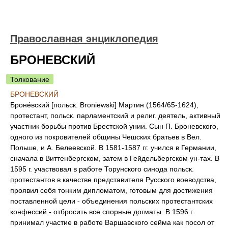
Православная энциклопедия
БРОНЕВСКИЙ
Толкование
БРОНЕВСКИЙ
Бронéвский [польск. Broniewski] Мартин (1564/65-1624),
протестант, польск. парламентский и религ. деятель, активный
участник борьбы против Брестской унии. Сын П. Броневского,
одного из покровителей общины Чешских братьев в Вел.
Польше, и А. Белеевской. В 1581-1587 гг. учился в Германии,
сначала в Виттенбергском, затем в Гейдельбергском ун-тах. В
1595 г. участвовал в работе Торунского синода польск.
протестантов в качестве представителя Русского воеводства,
проявил себя тонким дипломатом, готовым для достижения
поставленной цели - объединения польских протестантских
конфессий - отбросить все спорные догматы. В 1596 г.
принимал участие в работе Варшавского сейма как посол от