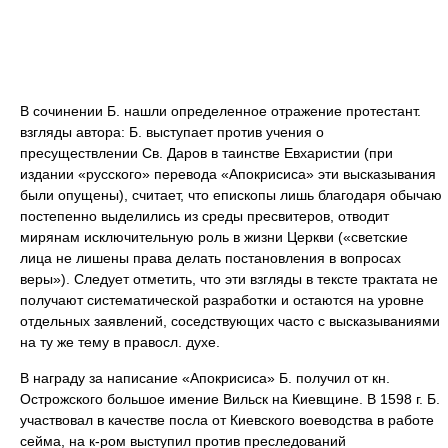
В сочинении Б. нашли определенное отражение протестант.
взгляды автора: Б. выступает против учения о
пресуществлении Св. Даров в таинстве Евхаристии (при
издании «русского» перевода «Апокрисиса» эти высказывания
были опущены), считает, что епископы лишь благодаря обычаю
постепенно выделились из среды пресвитеров, отводит
мирянам исключительную роль в жизни Церкви («светские
лица не лишены права делать постановления в вопросах
веры»). Следует отметить, что эти взгляды в тексте трактата не
получают систематической разработки и остаются на уровне
отдельных заявлений, соседствующих часто с высказываниями
на ту же тему в правосл. духе.
В награду за написание «Апокрисиса» Б. получил от кн.
Острожского большое имение Вильск на Киевщине. В 1598 г. Б.
участвовал в качестве посла от Киевского воеводства в работе
сейма, на к-ром выступил против преследований