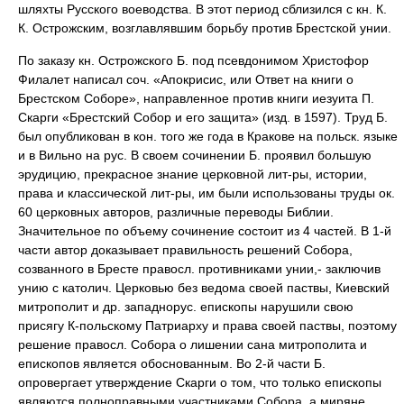
шляхты Русского воеводства. В этот период сблизился с кн. К.
К. Острожским, возглавлявшим борьбу против Брестской унии.
По заказу кн. Острожского Б. под псевдонимом Христофор
Филалет написал соч. «Апокрисис, или Ответ на книги о
Брестском Соборе», направленное против книги иезуита П.
Скарги «Брестский Собор и его защита» (изд. в 1597). Труд Б.
был опубликован в кон. того же года в Кракове на польск. языке
и в Вильно на рус. В своем сочинении Б. проявил большую
эрудицию, прекрасное знание церковной лит-ры, истории,
права и классической лит-ры, им были использованы труды ок.
60 церковных авторов, различные переводы Библии.
Значительное по объему сочинение состоит из 4 частей. В 1-й
части автор доказывает правильность решений Собора,
созванного в Бресте правосл. противниками унии,- заключив
унию с католич. Церковью без ведома своей паствы, Киевский
митрополит и др. западнорус. епископы нарушили свою
присягу К-польскому Патриарху и права своей паствы, поэтому
решение правосл. Собора о лишении сана митрополита и
епископов является обоснованным. Во 2-й части Б.
опровергает утверждение Скарги о том, что только епископы
являются полноправными участниками Собора, а миряне