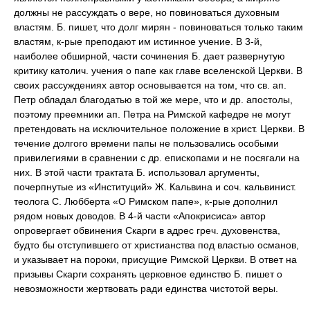
должны не рассуждать о вере, но повиноваться духовным
властям. Б. пишет, что долг мирян - повиноваться только таким
властям, к-рые преподают им истинное учение. В 3-й,
наиболее обширной, части сочинения Б. дает развернутую
критику католич. учения о папе как главе вселенской Церкви. В
своих рассуждениях автор основывается на том, что св. ап.
Петр обладал благодатью в той же мере, что и др. апостолы,
поэтому преемники ап. Петра на Римской кафедре не могут
претендовать на исключительное положение в христ. Церкви. В
течение долгого времени папы не пользовались особыми
привилегиями в сравнении с др. епископами и не посягали на
них. В этой части трактата Б. использовал аргументы,
почерпнутые из «Институций» Ж. Кальвина и соч. кальвинист.
теолога С. Любберта «О Римском папе», к-рые дополнил
рядом новых доводов. В 4-й части «Апокрисиса» автор
опровергает обвинения Скарги в адрес греч. духовенства,
будто бы отступившего от христианства под властью османов,
и указывает на пороки, присущие Римской Церкви. В ответ на
призывы Скарги сохранять церковное единство Б. пишет о
невозможности жертвовать ради единства чистотой веры.