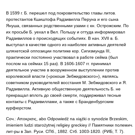
В 1599 г. Б. перешел под покровительство главы литов.
протестантов Кшиштофа Радзивилла Перуна и его сына
Януша, связанных родственными узами с кн. Острожским. По
их просьбе Б. уехал в Вел. Польшу и оттуда информировал
Радзивиллов о происходящих событиях. В нач. XVII в. Б.
выступал в качестве одного из наиболее активных деятелей
шляхетской оппозиции политике кор. Сигизмунда III,
практически постоянно участвовал в работе сейма (был
послом на сеймах 15 раз). В 1606-1607 гг. принимал
деятельное участие в вооруженном выступлении против
королевской власти («рокоше Зебжидовского»), являясь
советником руководителей восстания М. Зебжидовского и Я.
Радзивилла. Активную общественную деятельность Б. не
прекращал вплоть до своей смерти, поддерживал тесные
контакты с Радзивиллами, а также с Бранденбургским
курфюрстом.
Соч.: Αποκρισις, abo Odpowiedź na xiążki o synodzie Brzeskim,
imieniem ludzi starożytnej religiey greckiey // Памятники полемич.
лит-ры в Зап. Руси. СПб., 1882. Стб. 1003-1820. (РИБ; Т. 7).