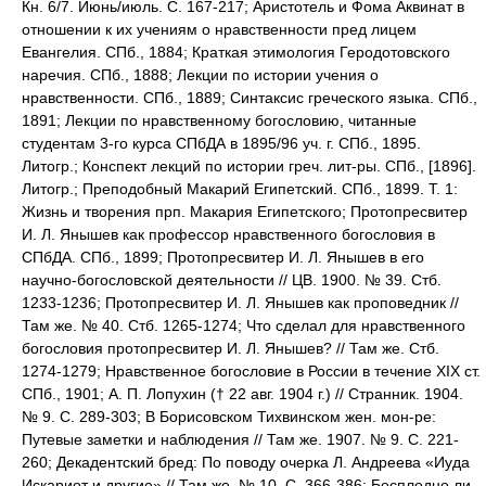
Кн. 6/7. Июнь/июль. С. 167-217; Аристотель и Фома Аквинат в
отношении к их учениям о нравственности пред лицем
Евангелия. СПб., 1884; Краткая этимология Геродотовского
наречия. СПб., 1888; Лекции по истории учения о
нравственности. СПб., 1889; Синтаксис греческого языка. СПб.,
1891; Лекции по нравственному богословию, читанные
студентам 3-го курса СПбДА в 1895/96 уч. г. СПб., 1895.
Литогр.; Конспект лекций по истории греч. лит-ры. СПб., [1896].
Литогр.; Преподобный Макарий Египетский. СПб., 1899. Т. 1:
Жизнь и творения прп. Макария Египетского; Протопресвитер
И. Л. Янышев как профессор нравственного богословия в
СПбДА. СПб., 1899; Протопресвитер И. Л. Янышев в его
научно-богословской деятельности // ЦВ. 1900. № 39. Стб.
1233-1236; Протопресвитер И. Л. Янышев как проповедник //
Там же. № 40. Стб. 1265-1274; Что сделал для нравственного
богословия протопресвитер И. Л. Янышев? // Там же. Стб.
1274-1279; Нравственное богословие в России в течение XIX ст.
СПб., 1901; А. П. Лопухин († 22 авг. 1904 г.) // Странник. 1904.
№ 9. С. 289-303; В Борисовском Тихвинском жен. мон-ре:
Путевые заметки и наблюдения // Там же. 1907. № 9. С. 221-
260; Декадентский бред: По поводу очерка Л. Андреева «Иуда
Искариот и другие» // Там же. № 10. С. 366-386; Бесплодно ли