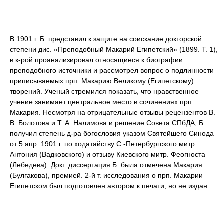
В 1901 г. Б. представил к защите на соискание докторской
степени дис. «Преподобный Макарий Египетский» (1899. Т. 1),
в к-рой проанализировал относящиеся к биографии
преподобного источники и рассмотрел вопрос о подлинности
приписываемых прп. Макарию Великому (Египетскому)
творений. Ученый стремился показать, что нравственное
учение занимает центральное место в сочинениях прп.
Макария. Несмотря на отрицательные отзывы рецензентов В.
В. Болотова и Т. А. Налимова и решение Совета СПбДА, Б.
получил степень д-ра богословия указом Святейшего Синода
от 5 апр. 1901 г. по ходатайству С.-Петербургского митр.
Антония (Вадковского) и отзыву Киевского митр. Феогноста
(Лебедева). Докт. диссертация Б. была отмечена Макария
(Булгакова), премией. 2-й т. исследования о прп. Макарии
Египетском был подготовлен автором к печати, но не издан.