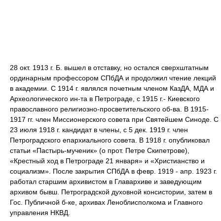
28 окт. 1913 г. Б. вышел в отставку, но остался сверхштатным
ординарным профессором СПбДА и продолжил чтение лекций
в академии. С 1914 г. являлся почетным членом КазДА, МДА и
Археологического ин-та в Петрограде, с 1915 г.- Киевского
православного религиозно-просветительского об-ва. В 1915-
1917 гг. член Миссионерского совета при Святейшем Синоде. С
23 июля 1918 г. кандидат в члены, с 5 дек. 1919 г. член
Петроградского епархиального совета. В 1918 г. опубликовал
статьи «Пастырь-мученик» (о прот. Петре Скипетрове),
«Крестный ход в Петрограде 21 января» и «Христианство и
социализм». После закрытия СПбДА в февр. 1919 - апр. 1923 г.
работал старшим архивистом в Главархиве и заведующим
архивом бывш. Петроградской духовной консистории, затем в
Гос. Публичной б-ке, архивах Леноблисполкома и Главного
управления НКВД.