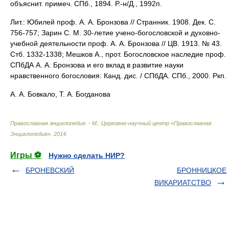
объяснит. примеч. СПб., 1894. Р.-н/Д., 1992п.
Лит.: Юбилей проф. А. А. Бронзова // Странник. 1908. Дек. С.
756-757; Зарин С. М. 30-летие учено-богословской и духовно-
учебной деятельности проф. А. А. Бронзова // ЦВ. 1913. № 43.
Стб. 1332-1338; Мешков А., прот. Богословское наследие проф.
СПбДА А. А. Бронзова и его вклад в развитие науки
нравственного богословия: Канд. дис. / СПбДА. СПб., 2000. Ркп.
А. А. Бовкало, Т. А. Богданова
Православная энциклопедия. - М.: Церковно-научный центр «Православная
Энциклопедия»
.
2014
.
Игры ⚽
Нужно сделать НИР?
БРОНЕВСКИЙ
БРОННИЦКОЕ
ВИКАРИАТСТВО