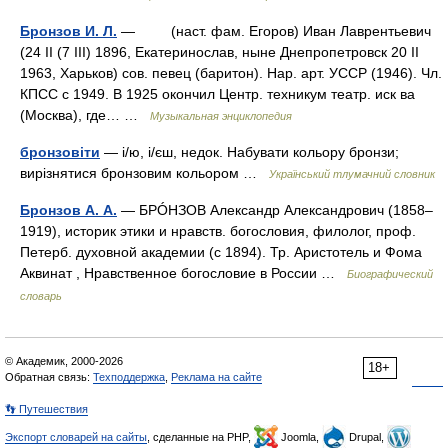
Бронзов И. Л.
— (наст. фам. Егоров) Иван Лаврентьевич
(24 II (7 III) 1896, Екатеринослав, ныне Днепропетровск 20 II
1963, Харьков) сов. певец (баритон). Нар. арт. УССР (1946). Чл.
КПСС с 1949. В 1925 окончил Центр. техникум театр. иск ва
(Москва), где… …
Музыкальная энциклопедия
бронзовіти
— і/ю, і/єш, недок. Набувати кольору бронзи;
вирізнятися бронзовим кольором …
Український тлумачний словник
Бронзов А. А.
— БРÓНЗОВ Александр Александрович (1858–
1919), историк этики и нравств. богословия, филолог, проф.
Петерб. духовной академии (с 1894). Тр. Аристотель и Фома
Аквинат , Нравственное богословие в России …
Биографический
словарь
© Академик, 2000-2026
18+
Обратная связь:
Техподдержка
,
Реклама на сайте
👣 Путешествия
Экспорт словарей на сайты
, сделанные на PHP,
Joomla,
Drupal,