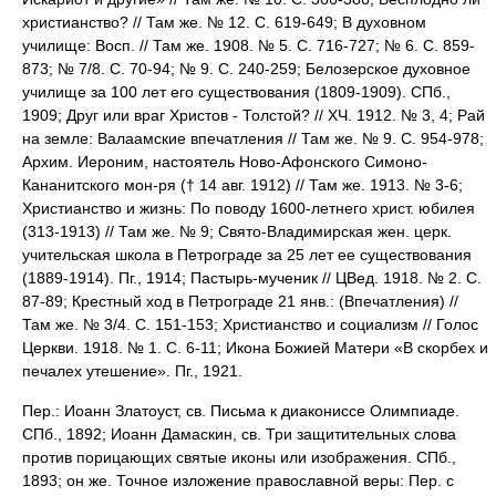
христианство? // Там же. № 12. С. 619-649; В духовном
училище: Восп. // Там же. 1908. № 5. С. 716-727; № 6. С. 859-
873; № 7/8. С. 70-94; № 9. С. 240-259; Белозерское духовное
училище за 100 лет его существования (1809-1909). СПб.,
1909; Друг или враг Христов - Толстой? // ХЧ. 1912. № 3, 4; Рай
на земле: Валаамские впечатления // Там же. № 9. С. 954-978;
Архим. Иероним, настоятель Ново-Афонского Симоно-
Кананитского мон-ря († 14 авг. 1912) // Там же. 1913. № 3-6;
Христианство и жизнь: По поводу 1600-летнего христ. юбилея
(313-1913) // Там же. № 9; Свято-Владимирская жен. церк.
учительская школа в Петрограде за 25 лет ее существования
(1889-1914). Пг., 1914; Пастырь-мученик // ЦВед. 1918. № 2. С.
87-89; Крестный ход в Петрограде 21 янв.: (Впечатления) //
Там же. № 3/4. С. 151-153; Христианство и социализм // Голос
Церкви. 1918. № 1. С. 6-11; Икона Божией Матери «В скорбех и
печалех утешение». Пг., 1921.
Пер.: Иоанн Златоуст, св. Письма к диакониссе Олимпиаде.
СПб., 1892; Иоанн Дамаскин, св. Три защитительных слова
против порицающих святые иконы или изображения. СПб.,
1893; он же. Точное изложение православной веры: Пер. с