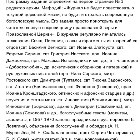
Программу издания определил на первой странице № 1
редактор архим. Мефодий: «Журнал не будет повествовать о
текущей церковной жизни, не будет и отражать современную
богословскую мысль. Его задача просто приоткрыть для
читателя вечную сокровищницу православной веры и
Православной Церкви». В журнале регулярно печатались
толкования Свящ. Писания, главы и фрагменты из творений св.
отцов (свт. Василия Великого, свт. Иоанна Златоуста, свт.
Ефрема Сирина, свт. Григория Нисского, прп. Иоанна
Дамаскина, прп. Максима Исповедника и мн. др., в т. ч. авторов
«Добротолюбия», др. аскетических сборников и патериков) и
рус. духовных писателей (прп. Нила Сорского, митр.
Ростовского свт. Димитрия (Туптало), свт. Тихона Задонского,
свт. Игнатия (Брянчанинова), свт. Феофана (Говорова), прав.
Иоанна Кронштадтского, оптинских и афонских старцев и др.),
поучения и статьи митр. св. Иннокентия (Вениаминова), митр.
Иннокентия (Борисова), архиеп. Димитрия (Самбикина), еп.
Иоанна (Соколова) и др., богослужебные тексты (молитвы,
акафисты, в 1967-1970 каноны праздникам в рус. переводе Е.
Ловягина), объяснения богослужений и обрядов (А. Н.
Муравьёва, М. Н. Скабаллановича, прот. Сергия Четверикова,
Б. И. Сове), жития святых (в т. ч. греч. новомучеников),