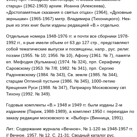
старца» (1962-1963) архим. Иоанна (Алексеева),
«Достопамятные сказания о святых отцах» (1964), «Духовные
зернышки» (1965-1967) митр. Владимира (Тихоницкого). Нек-
рые из этих книг были изданы редакцией «В.» отдельно.
Отдельные номера 1948-1976 гг. и почти все сборники 1978-
1992 гг., к-рые имели объем от 63 до 127 стр., представляют
собой тематические выпуски и посвящены, напр., рус. религ.
поэзии (1955. № 10; 1956. № 10), Афону (1961. № 7), памяти
еп. Мефодия (Кульмана) (1974. № 324), прп. Серафиму
Саровскому (1953. № 7/8; 1982. № 341), прп. Сергию
Радонежскому (1984. № 343), Св. земле (1985. № 344),
старцам Оптиной пустыни (1986. № 345), 1000-летию
Крещения Руси (1988. № 347), Патриарху Московскому свт.
Тихону (1992. № 349).
Годовые комплекты «В.» 1948 и 1949 гг. были изданы 2-м
изданием (Париж, 1988-1989), а комплект 1950 г. переиздан по
заказу редакции московского ж. «Выбор» (Винница, 1991).
Лит.: Содержание журнала «Вечное», № 1-120 за 1948-1957 гг.
// Вечное. 1957. № 12. С. 21-31; Сводный каталог рус.