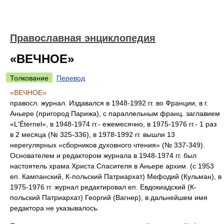
Православная энциклопедия
«ВЕЧНОЕ»
Толкование
Перевод
«ВЕЧНОЕ»
правосл. журнал. Издавался в 1948-1992 гг. во Франции, в г.
Аньере (пригород Парижа), с параллельным франц. заглавием
«L'Éternel», в 1948-1974 гг.- ежемесячно, в 1975-1976 гг.- 1 раз
в 2 месяца (№ 325-336), в 1978-1992 гг. вышли 13
нерегулярных «сборников духовного чтения» (№ 337-349).
Основателем и редактором журнала в 1948-1974 гг. был
настоятель храма Христа Спасителя в Аньере архим. (с 1953
еп. Кампанский, К-польский Патриархат) Мефодий (Кульман), в
1975-1976 гг. журнал редактировал еп. Евдокиадский (К-
польский Патриархат) Георгий (Вагнер), в дальнейшем имя
редактора не указывалось.