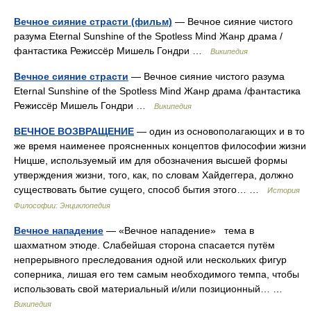
Вечное сияние страсти (фильм)
— Вечное сияние чистого
разума Eternal Sunshine of the Spotless Mind Жанр драма /
фантастика Режиссёр Мишель Гондри …
Википедия
Вечное сияние страсти
— Вечное сияние чистого разума
Eternal Sunshine of the Spotless Mind Жанр драма /фантастика
Режиссёр Мишель Гондри …
Википедия
ВЕЧНОЕ ВОЗВРАЩЕНИЕ
— один из основополагающих и в то
же время наименее проясненных концептов философии жизни
Ницше, используемый им для обозначения высшей формы
утверждения жизни, того, как, по словам Хайдеггера, должно
существовать бытие сущего, способ бытия этого… …
История
Философии: Энциклопедия
Вечное нападение
— «Вечное нападение» тема в
шахматном этюде. Слабейшая сторона спасается путём
непрерывного преследования одной или нескольких фигур
соперника, лишая его тем самым необходимого темпа, чтобы
использовать свой материальный и/или позиционный… …
Википедия