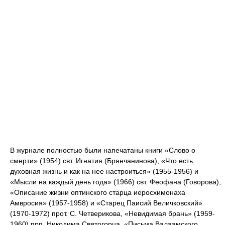
В журнале полностью были напечатаны книги «Слово о
смерти» (1954) свт. Игнатия (Брянчанинова), «Что есть
духовная жизнь и как на нее настроиться» (1955-1956) и
«Мысли на каждый день года» (1966) свт. Феофана (Говорова),
«Описание жизни оптинского старца иеросхимонаха
Амвросия» (1957-1958) и «Старец Паисий Величковский»
(1970-1972) прот. С. Четверикова, «Невидимая брань» (1959-
1960) прп. Никодима Святогорца, «Письма Валаамского