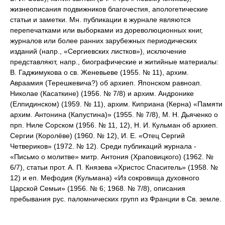
жизнеописания подвижников благочестия, апологетические
статьи и заметки. Мн. публикации в журнале являются
перепечатками или выборками из дореволюционных книг,
журналов или более ранних зарубежных периодических
изданий (напр., «Сергиевских листков»), исключение
представляют, напр., биографические и житийные материалы:
В. Гаджимукова о св. Женевьеве (1955. № 11), архим.
Авраамия (Терешкевича?) об архиеп. Японском равноап.
Николае (Касаткине) (1956. № 7/8) и архим. Андронике
(Елпидинском) (1959. № 11), архим. Киприана (Керна) «Памяти
архим. Антонина (Капустина)» (1955. № 7/8), М. Н. Дьяченко о
прп. Ниле Сорском (1956. № 11, 12), Н. И. Кульман об архиеп.
Сергии (Королёве) (1960. № 12), И. Е. «Отец Сергий
Четвериков» (1972. № 12). Среди публикаций журнала -
«Письмо о молитве» митр. Антония (Храповицкого) (1962. №
6/7), статьи прот. А. П. Князева «Христос Спаситель» (1958. №
12) и еп. Мефодия (Кульмана) «Из сокровища духовного
Царской Семьи» (1956. № 6; 1968. № 7/8), описания
пребывания рус. паломнических групп из Франции в Св. земле.