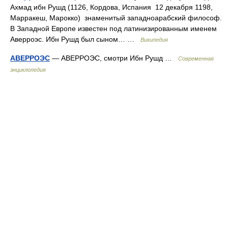
Ахмад ибн Рушд (1126, Кордова, Испания 12 декабря 1198,
Марракеш, Марокко) знаменитый западноарабский философ.
В Западной Европе известен под латинизированным именем
Аверроэс. Ибн Рушд был сыном… …
Википедия
АВЕРРОЭС
— АВЕРРОЭС, смотри Ибн Рушд …
Современная
энциклопедия