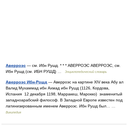
Аверроэс
— см. Ибн Рушд. * * * АВЕРРОЭС АВЕРРОЭС, см.
Ибн Рушд (см. ИБН РУШД) …
Энциклопедический словарь
Аверроэс Ибн-Рошд
— Аверроэс на картине XIV века Абу ал
Валид Мухаммад ибн Ахмад ибн Рушд (1126, Кордова,
Испания 12 декабря 1198, Марракеш, Марокко) знаменитый
западноарабский философ. В Западной Европе известен под
латинизированным именем Аверроэс. Ибн Рушд был… …
Википедия