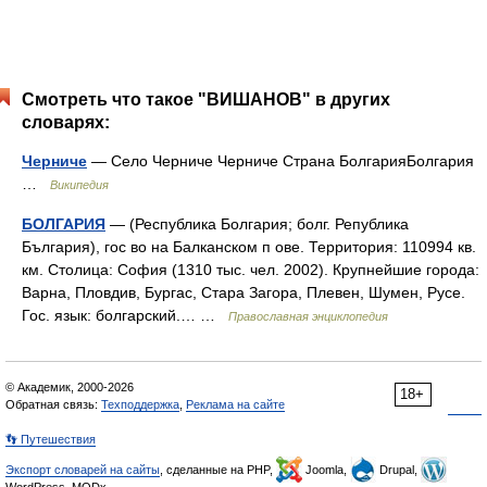
Смотреть что такое "ВИШАНОВ" в других
словарях:
Черниче
— Село Черниче Черниче Страна БолгарияБолгария
…
Википедия
БОЛГАРИЯ
— (Республика Болгария; болг. Република
България), гос во на Балканском п ове. Территория: 110994 кв.
км. Столица: София (1310 тыс. чел. 2002). Крупнейшие города:
Варна, Пловдив, Бургас, Стара Загора, Плевен, Шумен, Русе.
Гос. язык: болгарский.… …
Православная энциклопедия
© Академик, 2000-2026
18+
Обратная связь:
Техподдержка
,
Реклама на сайте
👣 Путешествия
Экспорт словарей на сайты
, сделанные на PHP,
Joomla,
Drupal,