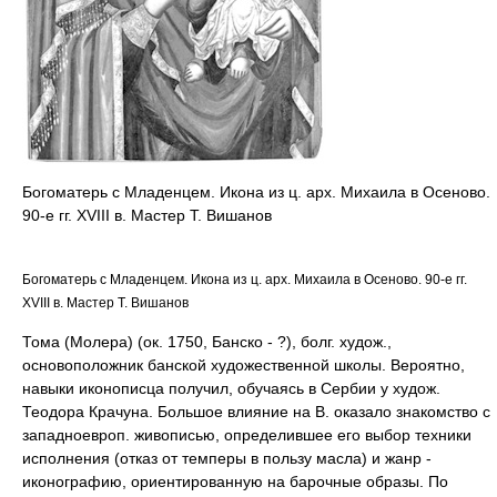
Богоматерь с Младенцем. Икона из ц. арх. Михаила в Осеново.
90-е гг. XVIII в. Мастер Т. Вишанов
Богоматерь с Младенцем. Икона из ц. арх. Михаила в Осеново. 90-е гг.
XVIII в. Мастер Т. Вишанов
Тома (Молера) (ок. 1750, Банско - ?), болг. худож.,
основоположник банской художественной школы. Вероятно,
навыки иконописца получил, обучаясь в Сербии у худож.
Теодора Крачуна. Большое влияние на В. оказало знакомство с
западноевроп. живописью, определившее его выбор техники
исполнения (отказ от темперы в пользу масла) и жанр -
иконографию, ориентированную на барочные образы. По