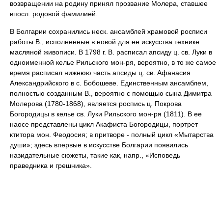
возвращении на родину принял прозвание Молера, ставшее
впосл. родовой фамилией.
В Болгарии сохранились неск. ансамблей храмовой росписи
работы В., исполненные в новой для ее искусства технике
масляной живописи. В 1798 г. В. расписал апсиду ц. св. Луки в
одноименной келье Рильского мон-ря, вероятно, в то же самое
время расписал нижнюю часть апсиды ц. св. Афанасия
Александрийского в с. Бобошеве. Единственным ансамблем,
полностью созданным В., вероятно с помощью сына Димитра
Молерова (1780-1868), является роспись ц. Покрова
Богородицы в келье св. Луки Рильского мон-ря (1811). В ее
наосе представлены цикл Акафиста Богородицы, портрет
ктитора мон. Феодосия; в притворе - полный цикл «Мытарства
души»; здесь впервые в искусстве Болгарии появились
назидательные сюжеты, такие как, напр., «Исповедь
праведника и грешника».