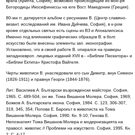
врата (Крипта, София), возможно происходящие из мон-ря
Богородицы Икосифиниссы на юге Вост. Македонии (Греция).
80-ми гг. датируется альбом с рисунками В. (Центр славяно-
визант. исследований им. Ивана Дуйчева, София), в к-ром
кроме отдельных святых есть сцены из ВЗ и Апокалипсиса.
Именно под влиянием графических образцов В. в болг.
искусство были внесены элементы зап. иконографии.
Установлено, что в своей работе В. опирался на гравюры
западноевроп. лицевых изданий XVII в.- «Библии Пискатора» и
«Библии Ектипа» Кристофа Вайгеля.
Черты живописи В. унаследовали его сын Димитр, внук Симеон
(1826-1911) и правнук Георги (1844-1876).
Лит.: Василиев А. Български възрожденски майстори. София,
1965. С. 489-504; он же. Тома Вишанов Молера. София, 1969;
Божков А. Българската икона. София, 1984. С. 123, 306-307,
319, 345, 354; Попова Е. Барокът в живописта на Тома
Вишанов-Молера. София, 1990. Кн. 9-10; Генова Е.
Непознатият Тома Вишанов-Молера и модернизацията на
правосл. живопис // Проблеми на изкуството. София, 1995. Кн.
2. С. 4-17.