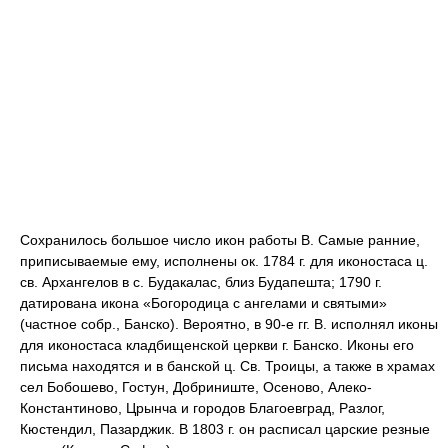
Сохранилось большое число икон работы В. Самые ранние,
приписываемые ему, исполнены ок. 1784 г. для иконостаса ц.
св. Архангелов в с. Будакалас, близ Будапешта; 1790 г.
датирована икона «Богородица с ангелами и святыми»
(частное собр., Банско). Вероятно, в 90-е гг. В. исполнял иконы
для иконостаса кладбищенской церкви г. Банско. Иконы его
письма находятся и в банской ц. Св. Троицы, а также в храмах
сел Бобошево, Гостун, Добриниште, Осеново, Алеко-
Константиново, Црынча и городов Благоевград, Разлог,
Кюстендил, Пазарджик. В 1803 г. он расписал царские резные