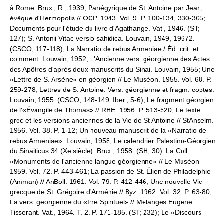
à Rome. Brux.; R., 1939; Panégyrique de St. Antoine par Jean,
évêque d'Hermopolis // OCP. 1943. Vol. 9. P. 100-134, 330-365;
Documents pour l'étude du livre d'Agathange. Vat., 1946. (ST;
127); S. Antonii Vitae versio sahidica. Louvain, 1949, 19672.
(CSCO; 117-118); La Narratio de rebus Armeniae / Éd. crit. et
comment. Louvain, 1952; L'Ancienne vers. géorgienne des Actes
des Apôtres d'après deux manuscrits du Sinai. Louvain, 1955; Une
«Lettre de S. Arsène» en géorgien // Le Muséon. 1955. Vol. 68. P.
259-278; Lettres de S. Antoine: Vers. géorgienne et fragm. coptes.
Louvain, 1955. (CSCO; 148-149. Iber.; 5-6); Le fragment géorgien
de l'«Évangile de Thomas» // RHE. 1956. P. 513-520; Le texte
grec et les versions anciennes de la Vie de St Antoine // StAnselm.
1956. Vol. 38. P. 1-12; Un nouveau manuscrit de la «Narratio de
rebus Armeniae». Louvain, 1958; Le calendrier Palestino-Géorgien
du Sinaiticus 34 (Xe siècle). Brux., 1958. (SH; 30); La Coll.
«Monuments de l'ancienne langue géorgienne» // Le Muséon.
1959. Vol. 72. P. 443-461; La passion de St. Élien de Philadelphie
(Amman) // AnBoll. 1961. Vol. 79. P. 412-446; Une nouvelle Vie
grecque de St. Grégoire d'Arménie // Byz. 1962. Vol. 32. P. 63-80;
La vers. géorgienne du «Pré Spirituel» // Mélanges Eugène
Tisserant. Vat., 1964. T. 2. P. 171-185. (ST; 232); Le «Discours