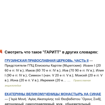
Смотреть что такое "ГАРИТТ" в других словарях:
ГРУЗИНСКАЯ ПРАВОСЛАВНАЯ ЦЕРКОВЬ. ЧАСТЬ II
—
Предстоятели ГПЦ Епископы Картли (Мцхетские): Иоанн I (20
60 е гг. IV в.); Иаков (60 70 е гг. IV в.); Иов (70 90 е гг. IV в.); Илия
I (90 е гг. IV в.); Симеон I (нач. V 20 е гг. V в.); Моисей (20 е гг. V
в.); Иона (20 е гг. V в.); Иеремия (20 е… …
Православная
энциклопедия
ЕКАТЕРИНЫ ВЕЛИКОМУЧЕНИЦЫ МОНАСТЫРЬ НА СИНАЕ
— [῾Ιερὰ Μονὴ ῾Αγίας Αἰκατερίνης τοῦ Θεοβαδίστου ῎Ορους Σινᾶ],
автономный, самоуправляемый, муж., общежительный,