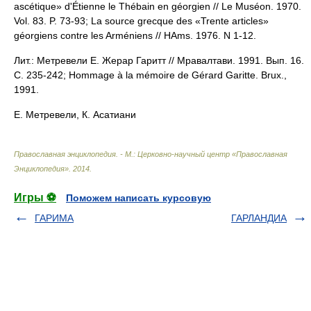
ascétique» d'Étienne le Thébain en géorgien // Le Muséon. 1970.
Vol. 83. P. 73-93; La source grecque des «Trente articles»
géorgiens contre les Arméniens // HAms. 1976. N 1-12.
Лит.: Метревели E. Жерар Гаритт // Мравалтави. 1991. Вып. 16.
C. 235-242; Hommage à la mémoire de Gérard Garitte. Brux.,
1991.
Е. Метревели, К. Асатиани
Православная энциклопедия. - М.: Церковно-научный центр «Православная
Энциклопедия»
.
2014
.
Игры ⚽
Поможем написать курсовую
ГАРИМА
ГАРЛАНДИА