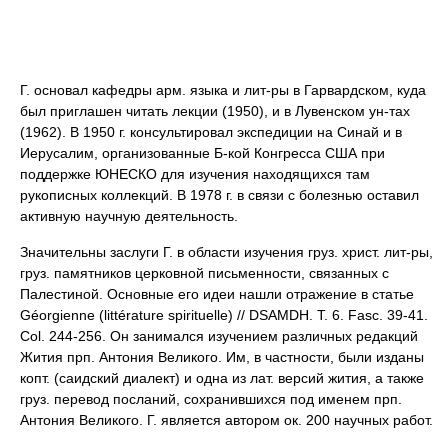
Г. основал кафедры арм. языка и лит-ры в Гарвардском, куда
был приглашен читать лекции (1950), и в Лувенском ун-тах
(1962). В 1950 г. консультировал экспедиции на Синай и в
Иерусалим, организованные Б-кой Конгресса США при
поддержке ЮНЕСКО для изучения находящихся там
рукописных коллекций. В 1978 г. в связи с болезнью оставил
активную научную деятельность.
Значительны заслуги Г. в области изучения груз. христ. лит-ры,
груз. памятников церковной письменности, связанных с
Палестиной. Основные его идеи нашли отражение в статье
Géorgienne (littérature spirituelle) // DSAMDH. T. 6. Fasc. 39-41.
Col. 244-256. Он занимался изучением различных редакций
Жития прп. Антония Великого. Им, в частности, были изданы
копт. (саидский диалект) и одна из лат. версий жития, а также
груз. перевод посланий, сохранившихся под именем прп.
Антония Великого. Г. является автором ок. 200 научных работ.