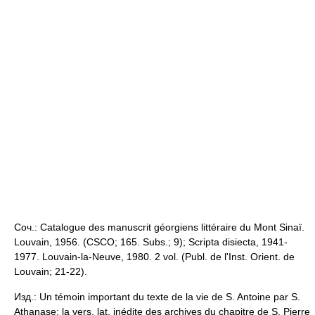
Соч.: Catalogue des manuscrit géorgiens littéraire du Mont Sinaï.
Louvain, 1956. (CSCO; 165. Subs.; 9); Scripta disiecta, 1941-
1977. Louvain-la-Neuve, 1980. 2 vol. (Publ. de l'Inst. Orient. de
Louvain; 21-22).
Изд.: Un témoin important du texte de la vie de S. Antoine par S.
Athanase: la vers. lat. inédite des archives du chapitre de S. Pierre