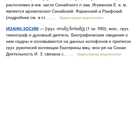
расположен в юж. части Синайского п ова. Игуменом Е. в. м.
является архиепископ Синайский, Фаранский и Раифский
(подробнее см. в ст.… …
Православная энциклопедия
ИОАНН-ЗОСИМ
— [груз. იოანე ზოსიმე] († ок. 990), мон., груз.
гимнограф и духовный деятель. Биографические сведения о
нем скудны и основываются на данных колофонов и приписок
груз. рукописей коллекции Екатерины вмц. мон ря на Синае.
Деятельность И. З. связана с… …
Православная энциклопедия