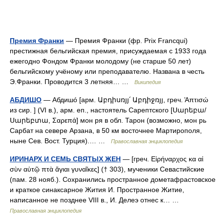
Премия Франки
— Премия Франки (фр. Prix Francqui)
престижная бельгийская премия, присуждаемая с 1933 года
ежегодно Фондом Франки молодому (не старше 50 лет)
бельгийскому учёному или преподавателю. Названа в честь
Э.Франки. Проводится 3 летняя… …
Википедия
АБДИШО
— Абдишó [арм. Աբդիսռյյ՛ Աբդիջռյյ, греч. ̓Απτισώ
из сир. ] (VI в.), арм. еп., настоятель Сарептского [Սարեբա/
Սարեբտա, Σαρεπά] мон ря в обл. Тарон (возможно, мон рь
Сарбат на севере Арзана, в 50 км восточнее Мартирополя,
ныне Сев. Вост. Турция).… …
Православная энциклопедия
ИРИНАРХ И СЕМЬ СВЯТЫХ ЖЕН
— [греч. Εἰρήναρχος κα αἱ
σὺν αὐτῷ πτὰ ἅγιαι γυναῖκες] († 303), мученики Севастийские
(пам. 28 нояб.). Сохранились пространное дометафрастовское
и краткое синаксарное Жития И. Пространное Житие,
написанное не позднее VIII в., И. Делеэ отнес к… …
Православная энциклопедия