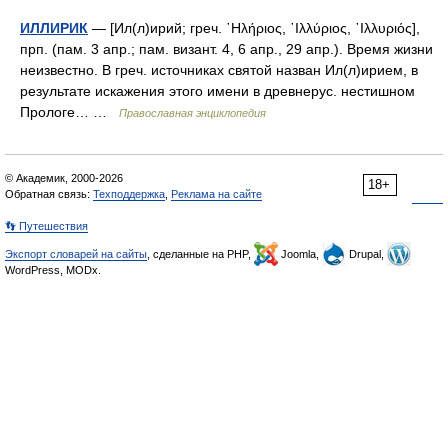
ИЛЛИРИК
— [Ил(л)ирий; греч. ᾿Ηλήριος, ᾿Ιλλύριος, ᾿Ιλλυριός],
прп. (пам. 3 апр.; пам. визант. 4, 6 апр., 29 апр.). Время жизни
неизвестно. В греч. источниках святой назван Ил(л)ирием, в
результате искажения этого имени в древнерус. нестишном
Прологе… …
Православная энциклопедия
© Академик, 2000-2026
18+
Обратная связь:
Техподдержка
,
Реклама на сайте
👣 Путешествия
Экспорт словарей на сайты
, сделанные на PHP,
Joomla,
Drupal,
WordPress, MODx.