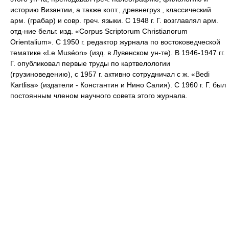
историю Византии, а также копт., древнегруз., классический
арм. (грабар) и совр. греч. языки. С 1948 г. Г. возглавлял арм.
отд-ние бельг. изд. «Corpus Scriptorum Christianorum
Orientalium». C 1950 г. редактор журнала по востоковедческой
тематике «Le Muséon» (изд. в Лувенском ун-те). В 1946-1947 гг.
Г. опубликовал первые труды по картвелологии
(грузиноведению), с 1957 г. активно сотрудничал с ж. «Bedi
Kartlisa» (издатели - Константин и Нино Салия). С 1960 г. Г. был
постоянным членом научного совета этого журнала.