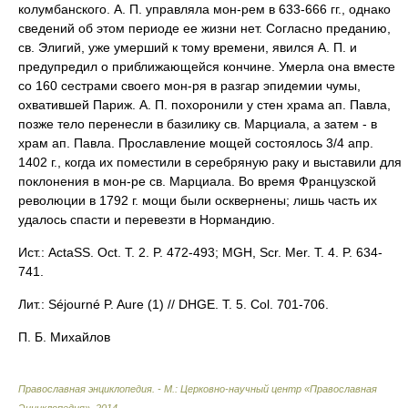
колумбанского. А. П. управляла мон-рем в 633-666 гг., однако
сведений об этом периоде ее жизни нет. Согласно преданию,
св. Элигий, уже умерший к тому времени, явился А. П. и
предупредил о приближающейся кончине. Умерла она вместе
со 160 сестрами своего мон-ря в разгар эпидемии чумы,
охватившей Париж. А. П. похоронили у стен храма ап. Павла,
позже тело перенесли в базилику св. Марциала, а затем - в
храм ап. Павла. Прославление мощей состоялось 3/4 апр.
1402 г., когда их поместили в серебряную раку и выставили для
поклонения в мон-ре св. Марциала. Во время Французской
революции в 1792 г. мощи были осквернены; лишь часть их
удалось спасти и перевезти в Нормандию.
Ист.: ActaSS. Oct. T. 2. P. 472-493; MGH, Scr. Mer. T. 4. P. 634-
741.
Лит.: Séjourné P. Aure (1) // DHGE. T. 5. Col. 701-706.
П. Б. Михайлов
Православная энциклопедия. - М.: Церковно-научный центр «Православная