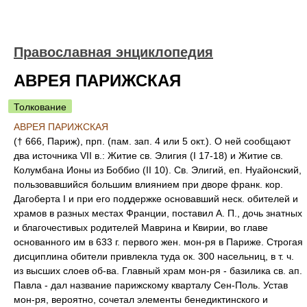
Православная энциклопедия
АВРЕЯ ПАРИЖСКАЯ
Толкование
АВРЕЯ ПАРИЖСКАЯ
(† 666, Париж), прп. (пам. зап. 4 или 5 окт.). О ней сообщают
два источника VII в.: Житие св. Элигия (I 17-18) и Житие св.
Колумбана Ионы из Боббио (II 10). Св. Элигий, еп. Нуайонский,
пользовавшийся большим влиянием при дворе франк. кор.
Дагоберта I и при его поддержке основавший неск. обителей и
храмов в разных местах Франции, поставил А. П., дочь знатных
и благочестивых родителей Маврина и Квирии, во главе
основанного им в 633 г. первого жен. мон-ря в Париже. Строгая
дисциплина обители привлекла туда ок. 300 насельниц, в т. ч.
из высших слоев об-ва. Главный храм мон-ря - базилика св. ап.
Павла - дал название парижскому кварталу Сен-Поль. Устав
мон-ря, вероятно, сочетал элементы бенедиктинского и