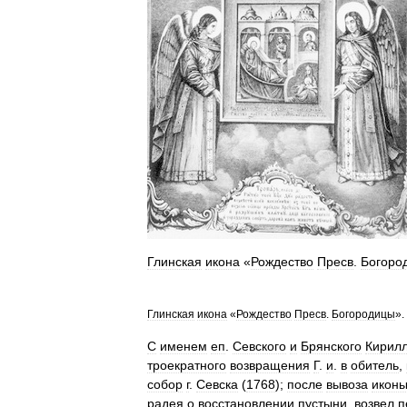
Глинская
икона
«
Рождество
Пресв
.
Богоро
Глинская
икона
«
Рождество
Пресв
.
Богородицы
».
С
именем
еп
.
Севского
и
Брянского
Кирил
троекратного
возвращения
Г
.
и
.
в
обитель
,
собор
г
.
Севска
(
1768
);
после
вывоза
икон
радея
о
восстановлении
пустыни
,
возвел
п