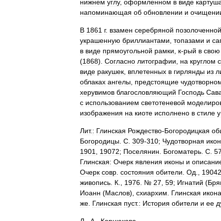
нижнем
углу
,
оформленном
в
виде
картуш
напоминающая
об
обновлении
и
очищени
В
1861
г
.
взамен
серебряной
позолоченно
украшенную
бриллиантами
,
топазами
и
са
в
виде
прямоугольной
рамки
,
к
-
рый
в
свою
(
1868
).
Согласно
литографии
,
на
круглом
виде
ракушек
,
вплетенных
в
гирлянды
из
л
облаках
ангелы
,
предстоящие
чудотворно
херувимов
благословляющий
Господь
Сав
с
использованием
светотеневой
моделиро
изображения
на
киоте
исполнено
в
стиле
у
Лит
.
:
Глинская
Рождество
-
Богородицкая
об
Богородицы
.
С
.
309
-
310
;
Чудотворная
ико
1901
,
19072
;
Поселянин
.
Богоматерь
.
С
.
5
Глинская:
Очерк
явления
иконы
и
описани
Очерк
совр
.
состояния
обители
.
Од
.,
1904
живопись
.
К
.,
1976
. №
27
,
59
;
Игнатий
(
Бря
Иоанн
(
Маслов
),
схиархим
.
Глинская
икон
же
.
Глинская
пуст
.
:
История
обители
и
ее
д