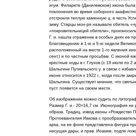
игум
.
Филарете
(
Данилевском
)
икона
была
поклонения
во
время
соборного
акафистн
отстроили
теплую
каменную
ц
.
в
честь
Усп
зиму
.
Старцы
мон
-
ря
называли
обитель
«
ч
«
покровительницей
обители
»,
произносил
Г
.
и
.
нашла
отражение
в
особых
днях
ее
пр
Благовещению
в
1
-
ю
и
5
-
ю
недели
Велико
расположенный
на
месте
1
-
го
явления
ико
сент
.)
и
по
частным
просьбам
.
С
иконой
еж
крестные
ходы
в
г
.
Глухов
(
с
19
июля
по
2
а
Шалыгине
Путивльского
у
.
в
связи
с
избав
иконе
относится
к
1922
г
.,
когда
после
закр
Шалыгина
.
Существует
мнение
,
что
святы
пуст
.
появится
на
своем
месте
.
Об
изображении
можно
судить
по
литогра
Размер
Г
.
и
.-
20
×
16
,
7
см
.
Иконография
не
образа
.
Традиц
.
извод
иконы
«
Рождество
П
Протоевангелия
Иакова
с
прообразовател
арка
,
на
ее
фоне
представлена
фигура
пр
несущая
дары
,
и
прав
.
Иоаким
;
подле
лож