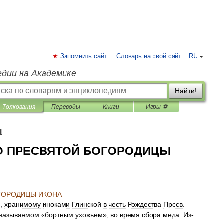
Запомнить сайт
Словарь на свой сайт
RU
едии на Академике
Найти!
Толкования
Переводы
Книги
Игры ⚽
я
О ПРЕСВЯТОЙ БОГОРОДИЦЫ
ГОРОДИЦЫ
ИКОНА
ю
,
хранимому
иноками
Глинской
в
честь
Рождества
Пресв
.
называемом
«
бортным
ухожьем
»,
во
время
сбора
меда
.
Из
-