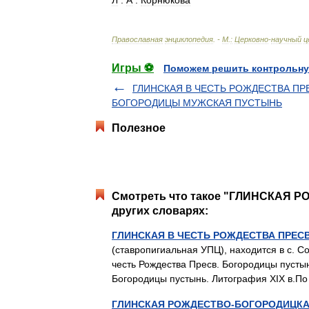
Л
.
А
.
Корнюкова
Православная
энциклопедия
. -
М
.
:
Церковно
-
научный
ц
Игры ⚽
Поможем решить контрольну
ГЛИНСКАЯ В ЧЕСТЬ РОЖДЕСТВА П
БОГОРОДИЦЫ МУЖСКАЯ ПУСТЫНЬ
Полезное
Смотреть что такое "ГЛИНСКАЯ
других словарях:
ГЛИНСКАЯ В ЧЕСТЬ РОЖДЕСТВА ПРЕ
(ставропигиальная УПЦ), находится в с. Со
честь Рождества Пресв. Богородицы пустын
Богородицы пустынь. Литография XIX в
ГЛИНСКАЯ РОЖДЕСТВО-БОГОРОДИЦК