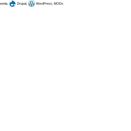
omla,
Drupal,
WordPress, MODx.