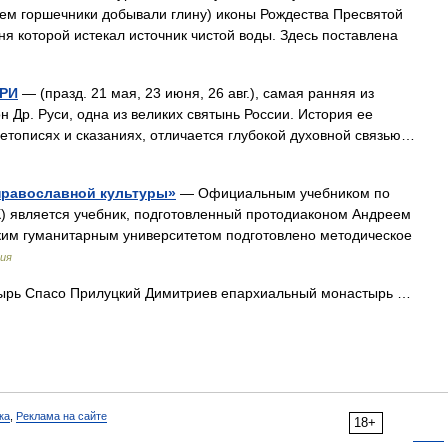
нем горшечники добывали глину) иконы Рождества Пресвятой
рня которой истекал источник чистой воды. Здесь поставлена
РИ
— (празд. 21 мая, 23 июня, 26 авг.), самая ранняя из
 Др. Руси, одна из великих святынь России. История ее
етописях и сказаниях, отличается глубокой духовной связью…
православной культуры»
— Официальным учебником по
К) является учебник, подготовленный протодиаконом Андреем
им гуманитарным университетом подготовлено методическое
ия
рь Спасо Прилуцкий Димитриев епархиальный монастырь …
ка
,
Реклама на сайте
18+