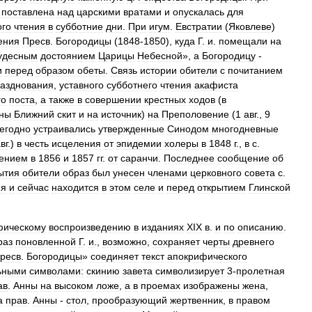
поставлена
над
царскими
вратами
и
опускалась
для
ого
чтения
в
субботние
дни
.
При
игум
.
Евстратии
(
Яковлеве
)
ения
Пресв
.
Богородицы
(
1848
-
1850
),
куда
Г
.
и
.
помещали
на
удесным
достоянием
Царицы
Небесной
»,
а
Богородицу
-
и
перед
образом
обеты
.
Связь
истории
обители
с
почитанием
азднования
,
уставного
субботнего
чтения
акафиста
го
поста
,
а
также
в
совершении
крестных
ходов
(
в
ны
Ближний
скит
и
на
источник
)
на
Преполовение
(
1
авг
.,
9
егодно
устраивались
утвержденные
Синодом
многодневные
вг
.)
в
честь
исцеления
от
эпидемии
холеры
в
1848
г
.,
в
с
.
лением
в
1856
и
1857
гг
.
от
саранчи
.
Последнее
сообщение
об
ытия
обители
образ
был
унесен
членами
церковного
совета
с
.
ня
и
сейчас
находится
в
этом
селе
и
перед
открытием
Глинской
фическому
воспроизведению
в
изданиях
XIX
в
.
и
по
описанию
.
раз
поновленной
Г
.
и
.,
возможно
,
сохраняет
черты
древнего
ресв
.
Богородицы
»
соединяет
текст
апокрифического
ьными
символами:
скинию
завета
символизирует
3
-
пролетная
ав
.
Анны
на
высоком
ложе
,
а
в
проемах
изображены
жена
,
а
прав
.
Анны
-
стол
,
прообразующий
жертвенник
,
в
правом