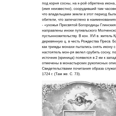
под
корня
сосны
,
на
к
-
рой
обретена
икона
(
имя
неизвестно
),
соорудивший
там
часов
что
владельцами
земли
в
этот
период
был
обители
,
что
запечатлено
в
наименования
- «
ухожья
Пресвятой
Богородицы
Глинския
направлены
иноки
путивльского
Молченско
пустынножительству
.
В
кон
.
XVI
в
.
житель
К
деревянную
ц
.
в
честь
Рождества
Пресв
.
Б
как
трижды
монахи
пытались
снять
икону
с
настоятель
мон
-
ря
велел
срубить
сосну
,
п
источник
(
криница
)
появился
в
2
км
к
запа
отмечены
в
монастырских
рукописных
опи
Свидетельствами
почитания
образа
служа
1724
г
. (
Там
же
.
С
.
73
).