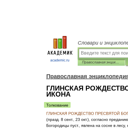
Словари и энциклоп
academic.ru
Православная энциклопедия
Православная энциклопеди
ГЛИНСКАЯ РОЖДЕСТВ
ИКОНА
Толкование
ГЛИНСКАЯ
РОЖДЕСТВО
ПРЕСВЯТОЙ
БО
(
празд
.
8
сент
.,
23
окт
.),
согласно
предани
Богородицы
пуст
.,
явлена
на
сосне
в
лесу
,