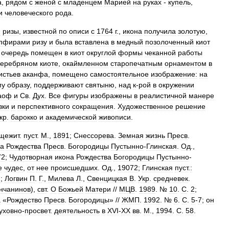
а
,
рядом
с
женой
с
младенцем
Марией
на
руках
-
купель
,
и
человеческого
рода
.
й
ризы
,
известной
по
описи
с
1764
г
.,
икона
получила
золотую
,
пфирами
ризу
и
была
вставлена
в
медный
позолоченный
киот
очередь
помещен
в
киот
округлой
формы
чеканной
работы
серебряном
киоте
,
окаймленном
старопечатным
орнаментом
в
истьев
аканфа
,
помещено
самостоятельное
изображение:
на
му
образу
,
поддерживают
святыню
,
над
к
-
рой
в
окружении
аоф
и
Св
.
Дух
.
Все
фигуры
изображены
в
реалистичной
манере
вки
и
перспективного
сокращения
.
Художественное
решение
кр
.
барокко
и
академической
живописи
.
щежит
.
пуст
.
М
.,
1891
;
Снессорева
.
Земная
жизнь
Пресв
.
на
Рождества
Пресв
.
Богородицы
Пустынно
-
Глинская
.
Од
.,
72
;
Чудотворная
икона
Рождества
Богородицы
Пустынно
-
е
чудес
,
от
нее
происшедших
.
Од
.,
19072
;
Глинская
пуст
.
:
2
;
Логвин
П
.
Г
.,
Милева
Л
.,
Свенцицкая
В
.
Укр
.
средневек
.
нчанинов
),
свт
.
О
Божьей
Матери
//
МЦВ
.
1989
. №
10
.
С
.
2
;
а
«
Рождество
Пресв
.
Богородицы
» //
ЖМП
.
1992
. №
6
.
С
.
5
-
7
;
он
уховно
-
просвет
.
деятельность
в
XVI
-
XX
вв
.
М
.,
1994
.
С
.
58
.