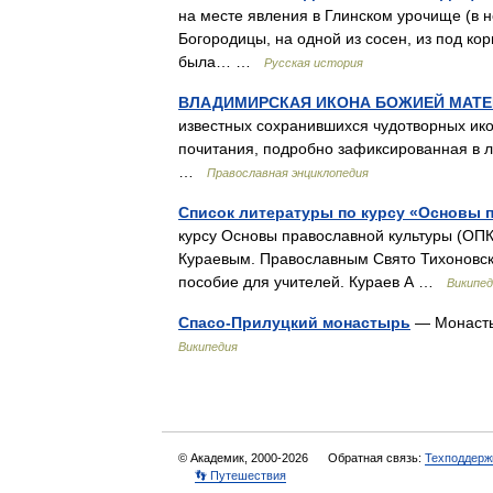
на месте явления в Глинском урочище (в 
Богородицы, на одной из сосен, из под ко
была… …
Русская история
ВЛАДИМИРСКАЯ ИКОНА БОЖИЕЙ МАТЕ
известных сохранившихся чудотворных икон
почитания, подробно зафиксированная в л
…
Православная энциклопедия
Список литературы по курсу «Основы 
курсу Основы православной культуры (ОП
Кураевым. Православным Свято Тихоновск
пособие для учителей. Кураев А …
Википед
Спасо-Прилуцкий монастырь
— Монасты
Википедия
© Академик, 2000-2026
Обратная связь:
Техподдерж
👣 Путешествия