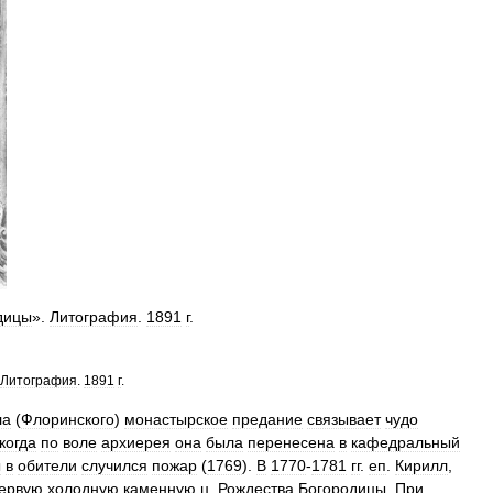
дицы
».
Литография
.
1891
г
.
Литография
.
1891
г
.
ла
(
Флоринского
)
монастырское
предание
связывает
чудо
когда
по
воле
архиерея
она
была
перенесена
в
кафедральный
ы
в
обители
случился
пожар
(
1769
).
В
1770
-
1781
гг
.
еп
.
Кирилл
,
ервую
холодную
каменную
ц
.
Рождества
Богородицы
.
При