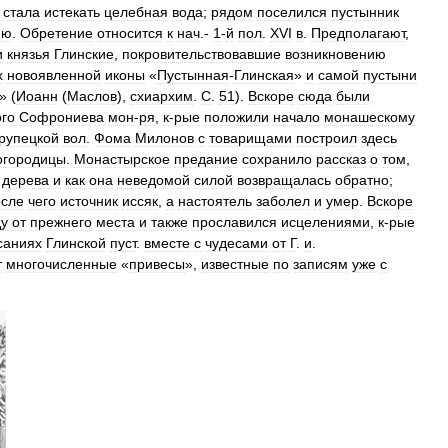
,
стала
истекать
целебная
вода
;
рядом
поселился
пустынник
ню
.
Обретение
относится
к
нач
.-
1
-
й
пол
.
XVI
в
.
Предполагают
,
и
князья
Глинские
,
покровительствовавшие
возникновению
х
новоявленной
иконы
«
Пустынная
-
Глинская
»
и
самой
пустыни
» (
Иоанн
(
Маслов
),
схиархим
.
С
.
51
).
Вскоре
сюда
были
го
Софрониева
мон
-
ря
,
к
-
рые
положили
начало
монашескому
рупецкой
вол
.
Фома
Милонов
с
товарищами
построил
здесь
огородицы
.
Монастырское
предание
сохранило
рассказ
о
том
,
дерева
и
как
она
неведомой
силой
возвращалась
обратно
;
осле
чего
источник
иссяк
,
а
настоятель
заболел
и
умер
.
Вскоре
ду
от
прежнего
места
и
также
прославился
исцелениями
,
к
-
рые
саниях
Глинской
пуст
.
вместе
с
чудесами
от
Г
.
и
.
т
многочисленные
«
привесы
»,
известные
по
записям
уже
с