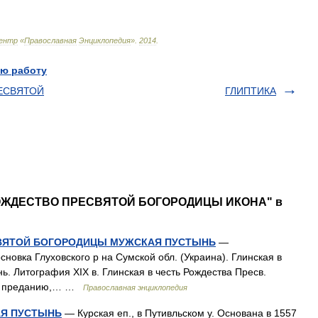
ентр
«
Православная
Энциклопедия
»
.
2014
.
ю работу
РЕСВЯТОЙ
ГЛИПТИКА
 РОЖДЕСТВО ПРЕСВЯТОЙ БОГОРОДИЦЫ ИКОНА" в
СВЯТОЙ БОГОРОДИЦЫ МУЖСКАЯ ПУСТЫНЬ
—
сновка Глуховского р на Сумской обл. (Украина). Глинская в
ь. Литография XIX в. Глинская в честь Рождества Пресв.
.По преданию,… …
Православная энциклопедия
АЯ ПУСТЫНЬ
— Курская еп., в Путивльском у. Основана в 1557