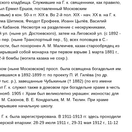
ского
кладбища
.
Служившие
на
Г
.
к
.
священники
,
как
правило
,
ыл
Ермил
Ершов
,
поставленный
Московским
овым
)
в
кон
.
50
-
х
гг
.
XIX
в
.
Во
2
-
й
пол
.
XIX
-
нач
.
XX
в
.
на
Г
.
к
.
ома
Шитиков
,
Феодот
Ерофеев
,
Иоанн
Цылёв
,
Василий
н
Кабанов
.
Несмотря
на
разделение
с
неокружниками
,
й
ул
. (
ныне
ул
.
Достоевского
),
затем
на
Лиговской
ул
. (
с
1892
-
м
пер
. (
ныне
Транспортный
пер
.,
5
),
всех
поповцев
в
С
.-
ности
,
был
похоронен
А
.
М
.
Малеичев
,
казак
-
старообрядец
из
акрывший
собой
монарха
при
первом
взрыве
1
марта
1881
г
.,
2
-
й
бомбы
(
могила
казака
не
сохр
.).
ком
(
ныне
Московском
)
просп
.
была
освящена
богадельня
им
.
оившаяся
в
1892
-
1899
гг
.
по
проекту
П
.
И
.
Гилёва
(
по
др
.
0
тыс
.
р
.),
завещанные
Чубыкиным
(†
1882
) (
по
его
имени
чт
Г
.
к
.
служил
также
в
домовом
при
богадельне
храме
в
честь
нояб
.
1905
г
.
Храм
был
великолепно
украшен:
иконостас
для
.
М
.
Сазонов
,
В
.
Е
.
Кондратьев
,
М
.
М
.
Тюлин
.
При
храме
ткрывшее
начальную
школу
.
а
Г
.
к
.
была
зарегистрирована
.
В
1911
-
1913
гг
.
здесь
проходили
верской
епархии:
28
-
29
июля
1911
г
.,
29
-
31
мая
1912
г
.,
11
-
12