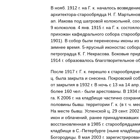
В
нояб
.
1912
г
.
на
Г
.
к
.
началось
возведени
архитектора
-
старообрядца
Н
.
Г
.
Мартьяно
ап
.
Иакова
под
шатровой
колокольней
,
соо
9
колоколов
.
4
янв
.
1915
г
.
на
Г
.
к
.
состояло
прихожан
кафедрального
собора
старообр
1901
).
В
собор
были
перенесены
иконы
из
зимнее
время
.
5
-
ярусный
иконостас
собор
петроградца
К
.
Г
.
Некрасова
.
Боковые
при
1914
г
.
образовалось
благотворительное
о
После
1917
г
.
Г
.
к
.
перешло
к
старообрядче
ц
.
была
закрыта
и
снесена
.
Покровский
со
от
закрытия
в
1932
г
.
В
ночь
с
13
на
14
апр
более
160
чел
.-
были
арестованы
.
В
1934
г
га
.
К
2006
г
.
на
кладбище
частично
сохран
половины
бывш
.
территории
Г
.
к
. (
в
т
.
ч
.
ме
На
месте
бывш
.
Успенской
ц
.
29
сент
.
2002
икон
и
облачений
,
ранее
принадлежавших
восстановленная
в
1985
г
.
старообрядцам
кладбище
в
С
.-
Петербурге
(
ныне
кладбищ
Богородицы
.
8
мая
2003
г
.
зарегистрирова