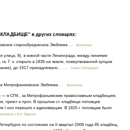
 КЛАДБИЩЕ" в других словарях:
овское старообрядческое Эмблема …
Википедия
лица, 8), в южной части Ленинграда, между линиями
га. Г. к. открыто в 1835 на земле, пожертвованной купцом
звание), до 1917 принадлежало… …
Санкт-Петербург
е Митрофаниевское Эмблема …
Википедия
е
— в СПб., за Митрофаньевским православным кладбищем;
ня, приют и проч. В прошлом ст. кладбище поповцев
е I оно перешло к единоверцам. В 1825 г. поповцам было
рокгауза и И.А. Ефрона
етербурге по состоянию на II квартал 2008 года 85 кладбищ,