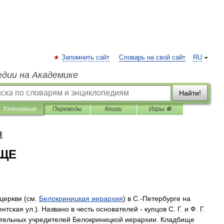
Запомнить сайт
Словарь на свой сайт
RU
едии на Академике
Найти!
Толкования
Переводы
Книги
Игры ⚽
я
ЩЕ
церкви
(
см
.
Белокриницкая
иерархия
)
в
С
.-
Петербурге
на
ентская
ул
.).
Названо
в
честь
основателей
-
купцов
С
.
Г
.
и
Ф
.
Г
.
тельных
учредителей
Белокриницкой
иерархии
.
Кладбище