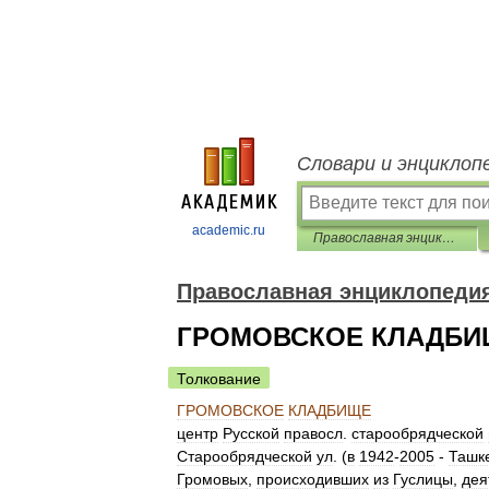
Словари и энциклоп
academic.ru
Православная энциклопедия
Православная энциклопеди
ГРОМОВСКОЕ КЛАДБИ
Толкование
ГРОМОВСКОЕ
КЛАДБИЩЕ
центр
Русской
правосл
.
старообрядческой
Старообрядческой
ул
. (
в
1942
-
2005
-
Ташк
Громовых
,
происходивших
из
Гуслицы
,
дея