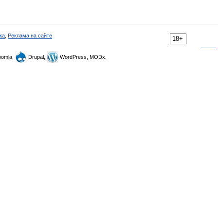
ка
,
Реклама на сайте
18+
omla,
Drupal,
WordPress, MODx.