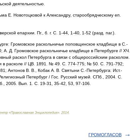
ьской
деятельностью
.
ьма
Е
.
Новотоцковой
к
Александру
,
старообрядческому
еп
.
верской
епархии
.
Пг
.,
б
.
г
.
С
.
1
-
44
,
1
-
40
,
1
-
52
(
разд
.
паг
.).
урге:
Громовское
раскольничье
поповщинское
кладбище
в
С
.-
0
;
А
.
Д
.
Громовское
раскольничье
кладбище
в
Петербурге
//
ХЧ
.
овный
раскол
Петербурга
в
связи
с
общероссийским
расколом
.
и
в
расколе
//
ЦВ
.
1891
. №
49
.
С
.
774
-
775
; №
50
.
С
.
791
-
792
;
-
81
;
Антонов
В
.
В
.,
Кобак
А
.
В
.
Святыни
С
.-
Петербурга:
Ист
.-
Религиозный
Петербург
/
Гос
.
Русский
музей
.
СПб
.,
2004
.
С
.
б
.,
2005
.
Вып
.
1
.
С
.
19
-
31
,
35
-
42
,
53
,
97
-
106
.
ентр
«
Православная
Энциклопедия
»
.
2014
.
ГРОМОГЛАСОВ