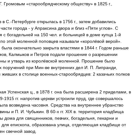
Г
.
Громовым
«
старообрядческому
обществу
»
в
1825
г
.,
в
в
С
.-
Петербурге
открылась
в
1756
г
.,
затем
добавились
части
города
-
у
Апраксина
двора
и
близ
«
Пяти
углов
».
С
я
с
богадельней
на
150
чел
.
и
больницей
в
доме
купца
1
-
й
,
по
этой
моленной
поповцев
называли
«
королёвой
верой
».
,
была
окончательно
закрыта
властями
в
1844
г
.
Годом
раньше
мов
,
Калмыков
и
Петров
подали
прошение
о
разрешении
оны
и
утварь
из
королёвской
моленной
.
Прошение
было
х
поручений
при
Мин
-
ве
внутренних
дел
И
.
П
.
Липранди
,
я
живших
в
столице
военных
-
старообрядцев:
2
казачьих
полков
ная
Успенская
ц
.,
в
1878
г
.
она
была
расширена
2
приделами
,
в
9
-
1915
гг
.
напротив
церкви
устроили
пруд
,
где
совершалось
ыла
возведена
часовня
.
Средства
на
внутреннее
убранство
вины
и
П
.
И
.
Чубыкин
.
В
60
-
х
гг
.
XIX
в
.
территория
кладбища
ны
дома
для
священников
,
певчих
,
богадельня
,
пекарни
и
м
для
епископа
,
образована
улица
,
отделяющая
кладбище
от
оен
свечной
завод
.