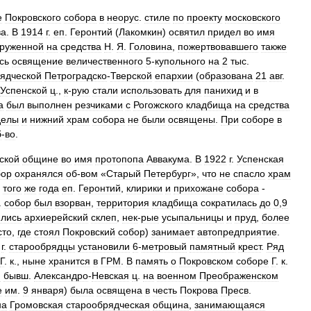
е
Покровского
собора
в
неорус
.
стиле
по
проекту
московского
ва
.
В
1914
г
.
еп
.
Геронтий
(
Лакомкин
)
освятил
придел
во
имя
руженной
на
средства
Н
.
Я
.
Головина
,
пожертвовавшего
также
сь
освящение
величественного
5
-
купольного
на
2
тыс
.
ядческой
Петроградско
-
Тверской
епархии
(
образована
21
авг
.
Успенской
ц
.,
к
-
рую
стали
использовать
для
панихид
и
в
а
был
выполнен
резчиками
с
Рогожского
кладбища
на
средства
делы
и
нижний
храм
собора
не
были
освящены
.
При
соборе
в
б
-
во
.
ской
общине
во
имя
протопопа
Аввакума
.
В
1922
г
.
Успенская
бор
охранялся
об
-
вом
«
Старый
Петербург
»,
что
не
спасло
храм
.
того
же
года
еп
.
Геронтий
,
клирики
и
прихожане
собора
-
.
собор
был
взорван
,
территория
кладбища
сократилась
до
0
,
9
ились
архиерейский
склеп
,
нек
-
рые
усыпальницы
и
пруд
,
более
сто
,
где
стоял
Покровский
собор
)
занимает
автопредприятие
.
г
.
старообрядцы
установили
6
-
метровый
памятный
крест
.
Ряд
Г
.
к
.,
ныне
хранится
в
ГРМ
.
В
память
о
Покровском
соборе
Г
.
к
.
и
бывш
.
Александро
-
Невская
ц
.
на
военном
Преображенском
е
им
.
9
января
)
была
освящена
в
честь
Покрова
Пресв
.
на
Громовская
старообрядческая
община
,
занимающаяся