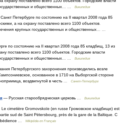
на охрану поставлено всего 1100 объектов. Городские власти
 государственных и общественных… …
Википедия
Санкт Петербурге по состоянию на II квартал 2008 года 85
скими, а на охрану поставлено всего 1100 объектов.
влечения крупных государственных и общественных… …
ге по состоянию на II квартал 2008 года 85 кладбищ, 13 из
ану поставлено всего 1100 объектов. Городские власти
 государственных и общественных… …
Википедия
ия Петербургского захоронения производились возле
 Сампсониевское, основанное в 1710 на Выборгской стороне
ноприимца, воздвигнутой в честь …
Санкт-Петербург
ия
— Русская старообрядческая церковь …
Википедия
 Le cimetière Gromovskoïe (en russe Громовское кладбище) est
partie sud de Saint Pétersbourg, près de la gare de la Baltique. C
te obédience …
Wikipédia en Français