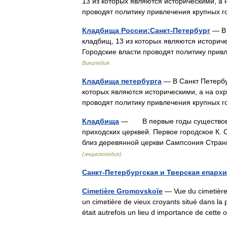
13 из которых являются историческими, а 
проводят политику привлечения крупных
Кладбища России:Санкт-Петербург
— В 
кладбищ, 13 из которых являются историче
Городские власти проводят политику при
Википедия
Кладбища петербурга
— В Санкт Петербур
которых являются историческими, а на охр
проводят политику привлечения крупных
Кладбища
— В первые годы существован
приходских церквей. Первое городское К.
близ деревянной церкви Сампсония Стран
(энциклопедия)
Санкт-Петербургская и Тверская епарх
Cimetière Gromovskoïe
— Vue du cimetière
un cimetière de vieux croyants situé dans la 
était autrefois un lieu d importance de cet