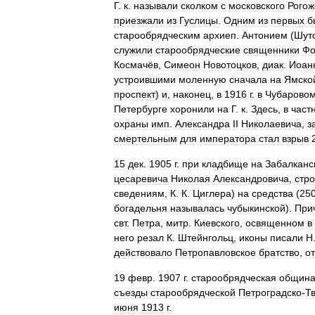
Г
.
к
.
называли
сколком
с
московского
Рогож
приезжали
из
Гуслицы
.
Одним
из
первых
б
старообрядческим
архиеп
.
Антонием
(
Шут
служили
старообрядческие
священники
Ф
Космачёв
,
Симеон
Новотоцков
,
диак
.
Иоан
устроившими
моленную
сначала
на
Ямско
проспект
)
и
,
наконец
,
в
1916
г
.
в
Чубарово
Петербурге
хоронили
на
Г
.
к
.
Здесь
,
в
част
охраны
имп
.
Александра
II
Николаевича
,
з
смертельным
для
императора
стал
взрыв
15
дек
.
1905
г
.
при
кладбище
на
Забалканс
цесаревича
Николая
Александровича
,
стр
сведениям
,
К
.
К
.
Циглера
)
на
средства
(
25
богадельня
называлась
чубыкинской
).
При
свт
.
Петра
,
митр
.
Киевского
,
освященном
в
него
резал
К
.
Штейнгольц
,
иконы
писали
Н
действовало
Петропавловское
братство
,
о
19
февр
.
1907
г
.
старообрядческая
общин
съезды
старообрядческой
Петроградско
-
Т
июня
1913
г
.