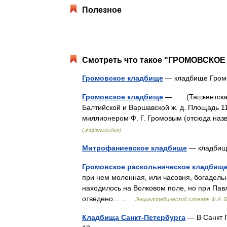
Полезное
Смотреть что такое "ГРОМОВСКОЕ
Громовское кладбище
— кладбище Гром
Громовское кладбище
— (Ташкентская у
Балтийской и Варшавской ж. д. Площадь 11 
миллионером Ф. Г. Громовым (отсюда на
(энциклопедия)
Митрофаниевское кладбище
— кладбищ
Громовское раскольническое кладбищ
при нем моленная, или часовня, богадель
находилось на Волковом поле, но при Павл
отведено… …
Энциклопедический словарь Ф.А. Б
Кладбища Санкт-Петербурга
— В Санкт П