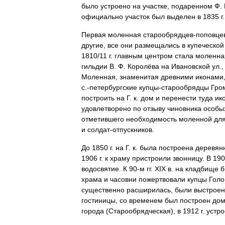
было
устроено
на
участке
,
подаренном
Ф
.
официально
участок
был
выделен
в
1835
г
.
Первая
моленная
старообрядцев
-
поповце
другие
,
все
они
размещались
в
купеческой
1810
/
11
г
.
главным
центром
стала
моленна
гильдии
В
.
Ф
.
Королёва
на
Ивановской
ул
.
Моленная
,
знаменитая
древними
иконами
с
.-
петербургские
купцы
-
старообрядцы
Гро
построить
на
Г
.
к
.
дом
и
перенести
туда
ик
удовлетворено
по
отзыву
чиновника
особы
отметившего
необходимость
моленной
дл
и
солдат
-
отпускников
.
До
1850
г
.
на
Г
.
к
.
была
построена
деревян
1906
г
.
к
храму
пристроили
звонницу
.
В
190
водосвятие
.
К
90
-
м
гг
.
XIX
в
.
на
кладбище
б
храма
и
часовни
пожертвовали
купцы
Голо
существенно
расширилась
,
были
выстрое
гостиницы
,
со
временем
был
построен
до
города
(
Старообрядческая
),
в
1912
г
.
устр