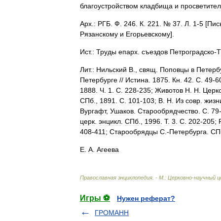
благоустройством
кладбища
и
просветител
Арх
.
:
РГБ
.
Ф
.
246
.
К
.
221
. №
37
.
Л
.
1
-
5
[
Пис
Рязанскому
и
Егорьевскому
].
Ист
.
:
Труды
епарх
.
съездов
Петроградско
-
Т
Лит
.
:
Нильский
В
.,
свящ
.
Поповцы
в
Петерб
Петербурге
//
Истина
.
1875
.
Кн
.
42
.
С
.
49
-
6
1888
.
Ч
.
1
.
С
.
228
-
235
;
Животов
Н
.
Н
.
Церк
СПб
.,
1891
.
С
.
101
-
103
;
В
.
Н
.
Из
совр
.
жизн
Вургафт
,
Ушаков
.
Старообрядчество
.
С
.
79
церк
.
энцикл
.
СПб
.,
1996
.
Т
.
3
.
С
.
202
-
205
;
408
-
411
;
Старообрядцы
С
.-
Петербурга
.
СП
Е
.
А
.
Агеева
Православная
энциклопедия
. -
М
.
:
Церковно
-
научный
ц
Игры ⚽
Нужен реферат?
ГРОМАНН