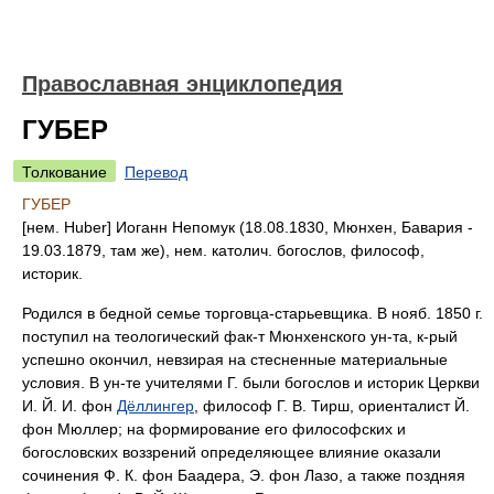
Православная энциклопедия
ГУБЕР
Толкование
Перевод
ГУБЕР
[нем. Huber] Иоганн Непомук (18.08.1830, Мюнхен, Бавария -
19.03.1879, там же), нем. католич. богослов, философ,
историк.
Родился в бедной семье торговца-старьевщика. В нояб. 1850 г.
поступил на теологический фак-т Мюнхенского ун-та, к-рый
успешно окончил, невзирая на стесненные материальные
условия. В ун-те учителями Г. были богослов и историк Церкви
И. Й. И. фон
Дёллингер
, философ Г. В. Тирш, ориенталист Й.
фон Мюллер; на формирование его философских и
богословских воззрений определяющее влияние оказали
сочинения Ф. К. фон Баадера, Э. фон Лазо, а также поздняя