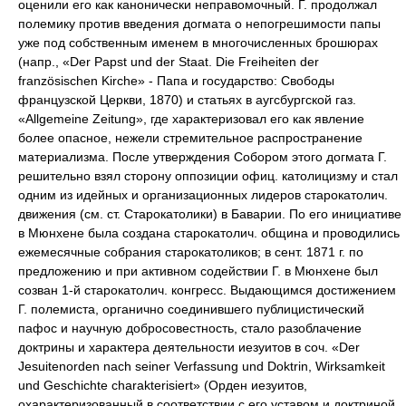
оценили его как канонически неправомочный. Г. продолжал
полемику против введения догмата о непогрешимости папы
уже под собственным именем в многочисленных брошюрах
(напр., «Der Papst und der Staat. Die Freiheiten der
französischen Kirche» - Папа и государство: Свободы
французской Церкви, 1870) и статьях в аугсбургской газ.
«Allgemeine Zeitung», где характеризовал его как явление
более опасное, нежели стремительное распространение
материализма. После утверждения Собором этого догмата Г.
решительно взял сторону оппозиции офиц. католицизму и стал
одним из идейных и организационных лидеров старокатолич.
движения (см. ст. Старокатолики) в Баварии. По его инициативе
в Мюнхене была создана старокатолич. община и проводились
ежемесячные собрания старокатоликов; в сент. 1871 г. по
предложению и при активном содействии Г. в Мюнхене был
созван 1-й старокатолич. конгресс. Выдающимся достижением
Г. полемиста, органично соединившего публицистический
пафос и научную добросовестность, стало разоблачение
доктрины и характера деятельности иезуитов в соч. «Der
Jesuitenorden nach seiner Verfassung und Doktrin, Wirksamkeit
und Geschichte charakterisiert» (Орден иезуитов,
охарактеризованный в соответствии с его уставом и доктриной,