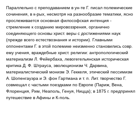
Параллельно с преподаванием в ун-те Г. писал полемические
сочинения, в к-рых, несмотря на разнообразие тематики, ясно
прослеживается основная философская интенция -
стремление к созданию мировоззрения, органично
соединяющего основы христ. веры с достижениями наук
(прежде всего естествознания и истории). Главными
оппонентами Г. в этой полемике неизменно становились совр.
ему учения, враждебные христ. религии: антропологический
материализм Л. Фейербаха, левогегельянская историческая
критика Д. Ф. Штрауса, эволюционизм Ч. Дарвина,
материалистический монизм Э. Геккеля, этический пессимизм
А. Шопенгауэра и Э. фон Гартмана и т. п. Лит. творчество Г.
совмещал с частыми поездками по Европе (Париж, Вена,
Флоренция, Рим, Неаполь, Генуя, Ницца); в 1875 г. предпринял
путешествие в Афины и К-поль.