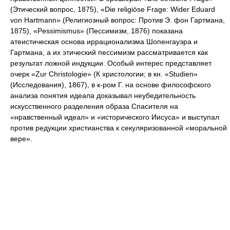
(Этический вопрос, 1875), «Die religiöse Frage: Wider Eduard
von Hartmann» (Религиозный вопрос: Против Э. фон Гартмана,
1875), «Pessimismus» (Пессимизм, 1876) показана
атеистическая основа иррационализма Шопенгауэра и
Гартмана, а их этический пессимизм рассматривается как
результат ложной индукции. Особый интерес представляет
очерк «Zur Christologie» (К христологии; в кн. «Studien»
(Исследования), 1867), в к-ром Г. на основе философского
анализа понятия идеала доказывал неубедительность
искусственного разделения образа Спасителя на
«нравственный идеал» и «исторического Иисуса» и выступал
против редукции христианства к секуляризованной «моральной
вере».