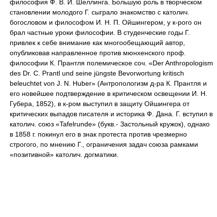
философия Ф. В. Й. Шеллинга. Большую роль в творческом
становлении молодого Г. сыграло знакомство с католич.
богословом и философом И. Н. П. Ойшингером, у к-рого он
брал частные уроки философии. В студенческие годы Г.
привлек к себе внимание как многообещающий автор,
опубликовав направленное против мюнхенского проф.
философии К. Прантля полемическое соч. «Der Anthropologism
des Dr. C. Prantl und seine jüngste Bevorwortung kritisch
beleuchtet von J. N. Huber» (Антропологизм д-ра К. Прантля и
его новейшее подтверждение в критическом освещении И. Н.
Губера, 1852), в к-ром выступил в защиту Ойшингера от
критических выпадов писателя и историка Ф. Дана. Г. вступил в
католич. союз «Tafelrunde» (букв.- Застольный кружок), однако
в 1858 г. покинул его в знак протеста против чрезмерно
строгого, по мнению Г., ограничения задач союза рамками
«позитивной» католич. догматики.