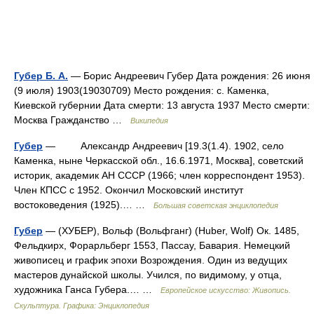
Губер Б. А.
— Борис Андреевич Губер Дата рождения: 26 июня
(9 июля) 1903(19030709) Место рождения: с. Каменка,
Киевской губернии Дата смерти: 13 августа 1937 Место смерти:
Москва Гражданство …
Википедия
Губер
— Александр Андреевич [19.3(1.4). 1902, село
Каменка, ныне Черкасской обл., 16.6.1971, Москва], советский
историк, академик АН СССР (1966; член корреспондент 1953).
Член КПСС с 1952. Окончил Московский институт
востоковедения (1925).… …
Большая советская энциклопедия
Губер
— (ХУБЕР), Вольф (Вольфганг) (Huber, Wolf) Ок. 1485,
Фельдкирх, Форарльберг 1553, Пассау, Бавария. Немецкий
живописец и график эпохи Возрождения. Один из ведущих
мастеров дунайской школы. Учился, по видимому, у отца,
художника Ганса Губера.… …
Европейское искусство: Живопись.
Скульптура. Графика: Энциклопедия