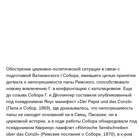
Обострение церковно-политической ситуации в связи с
подготовкой Ватиканского I Собора, имевшего целью принятие
догмата о непогрешимости папы Римского, способствовало
новому вовлечению Г. в конфронтацию с католицизмом. Еще
до созыва Собора Г. и Дёллингер составили опубликованный
под псевдонимом Янус манифест «Der Papst und das Conzil»
(Папа и Собор, 1869), где доказывалось, что непогрешимость
папы не находит оснований ни в Свящ. Писании, ни в
церковной истории, а в ходе работы Собора обнародовали под
псевдонимом Квиринус памфлет «Römische Sendschreiben
über das Conzil» (Римские послания о Соборе, 1870), в к-ром