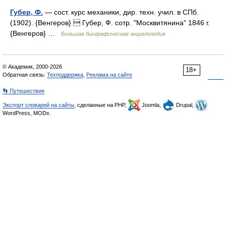
Губер, Ф.
— сост. курс механики, дир. техн. учил. в СПб.
(1902). {Венгеров}  Губер, Ф. сотр. "Москвитянина" 1846 г.
{Венгеров} …
Большая биографическая энциклопедия
© Академик, 2000-2026
18+
Обратная связь:
Техподдержка
,
Реклама на сайте
👣 Путешествия
Экспорт словарей на сайты
, сделанные на PHP,
Joomla,
Drupal,
WordPress, MODx.