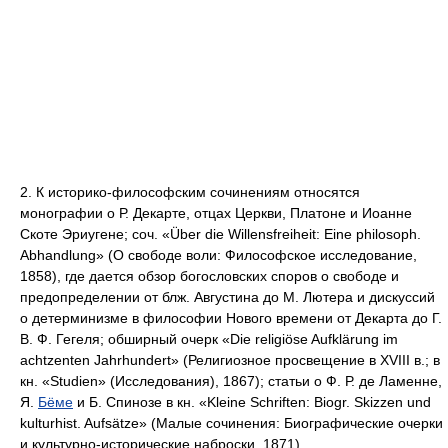
2. К историко-философским сочинениям относятся
монографии о Р. Декарте, отцах Церкви, Платоне и Иоанне
Скоте Эриугене; соч. «Über die Willensfreiheit: Eine philosoph.
Abhandlung» (О свободе воли: Философское исследование,
1858), где дается обзор богословских споров о свободе и
предопределении от блж. Августина до М. Лютера и дискуссий
о детерминизме в философии Нового времени от Декарта до Г.
В. Ф. Гегеля; обширный очерк «Die religiöse Aufklärung im
achtzenten Jahrhundert» (Религиозное просвещение в XVIII в.; в
кн. «Studien» (Исследования), 1867); статьи о Ф. Р. де Ламенне,
Я.
Бёме
и Б. Спинозе в кн. «Kleine Schriften: Biogr. Skizzen und
kulturhist. Aufsätze» (Малые сочинения: Биографические очерки
и культурно-исторические наброски, 1871).