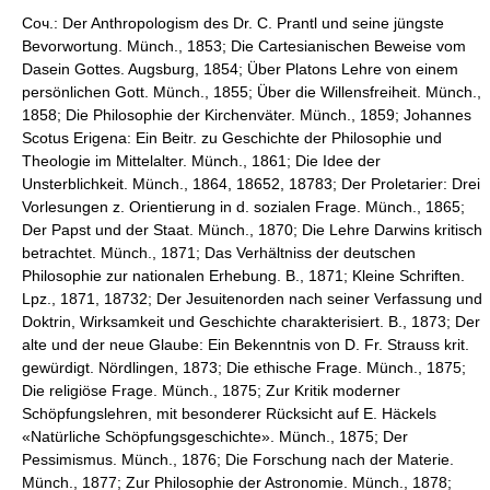
Соч.: Der Anthropologism des Dr. C. Prantl und seine jüngste
Bevorwortung. Münch., 1853; Die Cartesianischen Beweise vom
Dasein Gottes. Augsburg, 1854; Über Platons Lehre von einem
persönlichen Gott. Münch., 1855; Über die Willensfreiheit. Münch.,
1858; Die Philosophie der Kirchenväter. Münch., 1859; Johannes
Scotus Erigena: Ein Beitr. zu Geschichte der Philosophie und
Theologie im Mittelalter. Münch., 1861; Die Idee der
Unsterblichkeit. Münch., 1864, 18652, 18783; Der Proletarier: Drei
Vorlesungen z. Orientierung in d. sozialen Frage. Münch., 1865;
Der Papst und der Staat. Münch., 1870; Die Lehre Darwins kritisch
betrachtet. Münch., 1871; Das Verhältniss der deutschen
Philosophie zur nationalen Erhebung. B., 1871; Kleine Schriften.
Lpz., 1871, 18732; Der Jesuitenorden nach seiner Verfassung und
Doktrin, Wirksamkeit und Geschichte charakterisiert. B., 1873; Der
alte und der neue Glaube: Ein Bekenntnis von D. Fr. Strauss krit.
gewürdigt. Nördlingen, 1873; Die ethische Frage. Münch., 1875;
Die religiöse Frage. Münch., 1875; Zur Kritik moderner
Schöpfungslehren, mit besonderer Rücksicht auf E. Häckels
«Natürliche Schöpfungsgeschichte». Münch., 1875; Der
Pessimismus. Münch., 1876; Die Forschung nach der Materie.
Münch., 1877; Zur Philosophie der Astronomie. Münch., 1878;