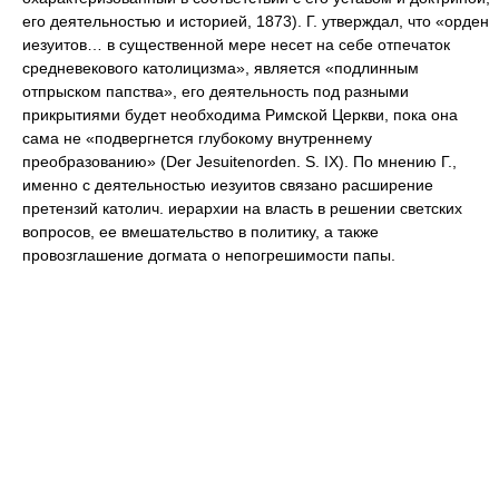
его деятельностью и историей, 1873). Г. утверждал, что «орден
иезуитов… в существенной мере несет на себе отпечаток
средневекового католицизма», является «подлинным
отпрыском папства», его деятельность под разными
прикрытиями будет необходима Римской Церкви, пока она
сама не «подвергнется глубокому внутреннему
преобразованию» (Der Jesuitenorden. S. IX). По мнению Г.,
именно с деятельностью иезуитов связано расширение
претензий католич. иерархии на власть в решении светских
вопросов, ее вмешательство в политику, а также
провозглашение догмата о непогрешимости папы.