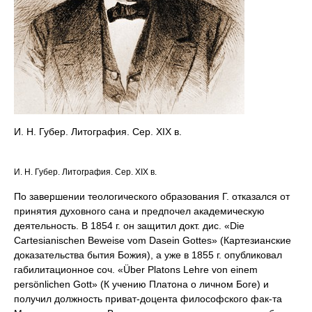
И. Н. Губер. Литография. Сер. XIX в.
И. Н. Губер. Литография. Сер. XIX в.
По завершении теологического образования Г. отказался от
принятия духовного сана и предпочел академическую
деятельность. В 1854 г. он защитил докт. дис. «Die
Cartesianischen Beweise vom Dasein Gottes» (Картезианские
доказательства бытия Божия), а уже в 1855 г. опубликовал
габилитационное соч. «Über Platons Lehre von einem
persönlichen Gott» (К учению Платона о личном Боге) и
получил должность приват-доцента философского фак-та