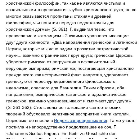
христианской философии, так как не являются чистыми и
изначальными творениями из глубин христианского духа, но во
многом оказываются пропитаны стихиями древней
философии, чьи понятия нередко недостаточны для
христианской догмы» (S. 361). Г. выдвигал тезис, что
православие и католицизм - 2 взаимно уравновешивающие
друг друга крайности: «Два направления греческой и латинской
Церкви, которые мы ясно видим в развитии патристической
науки... взаимно ограничивают друг друга; греческая Церковь
уберегает римскую от погружения в исключительный
верующий эмпиризм; римская же, постигающая христианство
прежде всего как исторический факт, напротив, удерживает
греческую от чересчур дерзновенного философского
идеализма, опасного для Евангелия. Таким образом, оба
направления, эмпирическое латинское и идеалистическое
греческое, взаимно уравновешивают и смягчают друг друга»
(S. 361-362). Столь вольное толкование святоотеческих
творений обусловило негативное восприятие книги католич.
Церковью: ее внесли в
Индекс запрещенных книг
. Та же участь
постигла и непосредственно продолжившее ее соч. Г.
«Johannes Scotus Erigena: Ein Beitr. zu Geschichte der