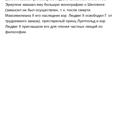
Эриугене заказал ему большую монографию о Шеллинге
(замысел не был осуществлен, т. к. после смерти
Максимилиана II его наследник кор. Людвиг II освободил Г. от
трудоемкого заказа), престарелый принц Луитпольд и кор.
Людвиг II приглашали его для чтения частных лекций по
философии.