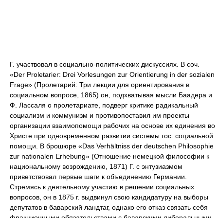
Г. участвовал в социально-политических дискуссиях. В соч.
«Der Proletarier: Drei Vorlesungen zur Orientierung in der sozialen
Frage» (Пролетарий: Три лекции для ориентирования в
социальном вопросе, 1865) он, подхватывая мысли Баадера и
Ф. Лассаля о пролетариате, подверг критике радикальный
социализм и коммунизм и противопоставил им проекты
организации взаимопомощи рабочих на основе их единения во
Христе при одновременном развитии системы гос. социальной
помощи. В брошюре «Das Verhältniss der deutschen Philosophie
zur nationalen Erhebung» (Отношение немецкой философии к
национальному возрождению, 1871) Г. с энтузиазмом
приветствовал первые шаги к объединению Германии.
Стремясь к деятельному участию в решении социальных
вопросов, он в 1875 г. выдвинул свою кандидатуру на выборы
депутатов в баварский ландтаг, однако его отказ связать себя
фракционными обязательствами с баварскими либеральными