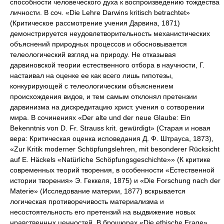
способности человеческого духа к воспроизведению тождества
личности. В соч. «Die Lehre Darwins kritisch betrachtet»
(Критическое рассмотрение учения Дарвина, 1871)
демонстрируется неудовлетворительность механистических
объяснений природных процессов и обосновывается
телеологический взгляд на природу. Не отказывая
дарвиновской теории естественного отбора в научности, Г.
настаивал на оценке ее как всего лишь гипотезы,
конкурирующей с телеологическим объяснением
происхождения видов, и тем самым отклонял претензии
дарвинизма на дискредитацию христ. учения о сотворении
мира. В сочинениях «Der alte und der neue Glaube: Ein
Bekenntnis von D. Fr. Strauss krit. gewürdigt» (Старая и новая
вера: Критическая оценка исповедания Д. Ф. Штрауса, 1873),
«Zur Kritik moderner Schöpfungslehren, mit besonderer Rücksicht
auf E. Häckels «Natürliche Schöpfungsgeschichte»» (К критике
современных теорий творения, в особенности «Естественной
истории творения» Э. Геккеля, 1875) и «Die Forschung nach der
Materie» (Исследование материи, 1877) вскрывается
логическая противоречивость материализма и
несостоятельность его претензий на выдвижение новых
нравственных ценностей. В брошюрах «Die ethische Frage»