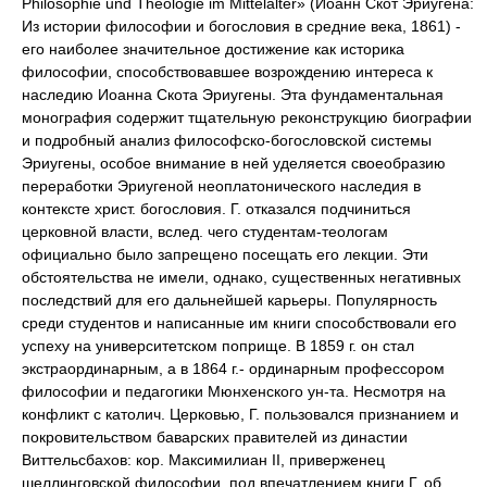
Philosophie und Theologie im Mittelalter» (Иоанн Скот Эриугена:
Из истории философии и богословия в средние века, 1861) -
его наиболее значительное достижение как историка
философии, способствовавшее возрождению интереса к
наследию Иоанна Скота Эриугены. Эта фундаментальная
монография содержит тщательную реконструкцию биографии
и подробный анализ философско-богословской системы
Эриугены, особое внимание в ней уделяется своеобразию
переработки Эриугеной неоплатонического наследия в
контексте христ. богословия. Г. отказался подчиниться
церковной власти, вслед. чего студентам-теологам
официально было запрещено посещать его лекции. Эти
обстоятельства не имели, однако, существенных негативных
последствий для его дальнейшей карьеры. Популярность
среди студентов и написанные им книги способствовали его
успеху на университетском поприще. В 1859 г. он стал
экстраординарным, а в 1864 г.- ординарным профессором
философии и педагогики Мюнхенского ун-та. Несмотря на
конфликт с католич. Церковью, Г. пользовался признанием и
покровительством баварских правителей из династии
Виттельсбахов: кор. Максимилиан II, приверженец
шеллинговской философии, под впечатлением книги Г. об