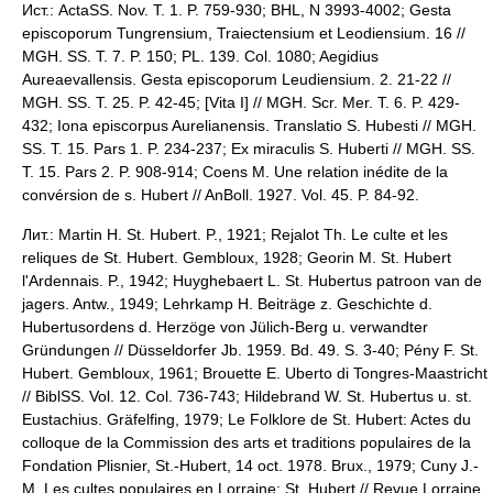
Ист.: ActaSS. Nov. T. 1. P. 759-930; BHL, N 3993-4002; Gesta
episcoporum Tungrensium, Traiectensium et Leodiensium. 16 //
MGH. SS. T. 7. P. 150; PL. 139. Col. 1080; Aegidius
Aureaevallensis. Gesta episcoporum Leudiensium. 2. 21-22 //
MGH. SS. T. 25. P. 42-45; [Vita I] // MGH. Scr. Mer. T. 6. P. 429-
432; Iona episcorpus Aurelianensis. Translatio S. Hubesti // MGH.
SS. T. 15. Pars 1. P. 234-237; Ex miraculis S. Huberti // MGH. SS.
T. 15. Pars 2. P. 908-914; Coens M. Une relation inédite de la
convérsion de s. Hubert // AnBoll. 1927. Vol. 45. P. 84-92.
Лит.: Martin H. St. Hubert. P., 1921; Rejalot Th. Le culte et les
reliques de St. Hubert. Gembloux, 1928; Georin M. St. Hubert
l'Ardennais. P., 1942; Huyghebaert L. St. Hubertus patroon van de
jagers. Antw., 1949; Lehrkamp H. Beiträge z. Geschichte d.
Hubertusordens d. Herzöge von Jülich-Berg u. verwandter
Gründungen // Düsseldorfer Jb. 1959. Bd. 49. S. 3-40; Pény F. St.
Hubert. Gembloux, 1961; Brouette E. Uberto di Tongres-Maastricht
// BiblSS. Vol. 12. Col. 736-743; Hildebrand W. St. Hubertus u. st.
Eustachius. Gräfelfing, 1979; Le Folklore de St. Hubert: Actes du
colloque de la Commission des arts et traditions populaires de la
Fondation Plisnier, St.-Hubert, 14 oct. 1978. Brux., 1979; Cuny J.-
M. Les cultes populaires en Lorraine: St. Hubert // Revue Lorraine