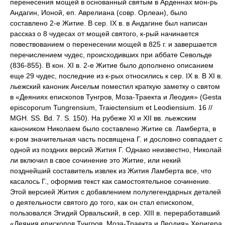
перенесения мощей в основанный святым в Арденнах мон-рь
Андагин, Ионой, еп. Аврелиана (совр. Орлеан), было
составлено 2-е Житие. В сер. IX в. в Андагине был написан
рассказ о 8 чудесах от мощей святого, к-рый начинается
повествованием о перенесении мощей в 825 г. и завершается
перечислением чудес, происходивших при аббате Севольде
(836-855). В кон. XI в. 2-е Житие было дополнено описанием
еще 29 чудес, последние из к-рых относились к сер. IX в. В XI в.
льежский каноник Ансельм поместил краткую заметку о святом
в «Деяниях епископов Тунгров, Моза-Траекта и Леодия» (Gesta
episcoporum Tungrensium, Traiectensium et Leodiensium. 16 //
MGH. SS. Bd. 7. S. 150). На рубеже XI и XII вв. льежским
каноником Николаем было составлено Житие св. Ламберта, в
к-ром значительная часть посвящена Г. и дословно совпадает с
одной из поздних версий Жития Г. Однако неизвестно, Николай
ли включил в свое сочинение это Житие, или некий
позднейший составитель извлек из Жития Ламберта все, что
касалось Г., оформив текст как самостоятельное сочинение.
Этой версией Жития с добавлением полулегендарных деталей
о деятельности святого до того, как он стал епископом,
пользовался Эгидий Орвальский, в сер. XIII в. переработавший
«Деяния епископов Тунгров, Моза-Траекта и Леодия» Херигера