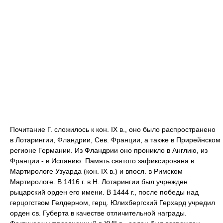
Почитание Г. сложилось к кон. IX в., оно было распространено
в Лотарингии, Фландрии, Сев. Франции, а также в Прирейнском
регионе Германии. Из Фландрии оно проникло в Англию, из
Франции - в Испанию. Память святого зафиксирована в
Мартирологе Узуарда (кон. IX в.) и впосл. в Римском
Мартирологе. В 1416 г. в Н. Лотарингии был учрежден
рыцарский орден его имени. В 1444 г., после победы над
герцогством Гелдерном, герц. Юлихбергский Герхард учредил
орден св. Губерта в качестве отличительной награды.