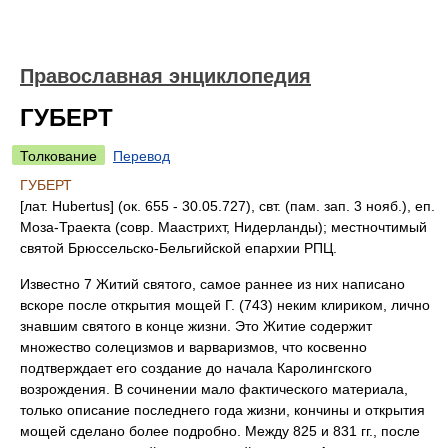
Православная энциклопедия
ГУБЕРТ
Толкование
Перевод
ГУБЕРТ
[лат. Hubertus] (ок. 655 - 30.05.727), свт. (пам. зап. 3 нояб.), еп.
Моза-Траекта (совр. Маастрихт, Нидерланды); местночтимый
святой Брюссельско-Бельгийской епархии РПЦ.
Известно 7 Житий святого, самое раннее из них написано
вскоре после открытия мощей Г. (743) неким клириком, лично
знавшим святого в конце жизни. Это Житие содержит
множество солецизмов и варваризмов, что косвенно
подтверждает его создание до начала Каролингского
возрождения. В сочинении мало фактического материала,
только описание последнего года жизни, кончины и открытия
мощей сделано более подробно. Между 825 и 831 гг., после