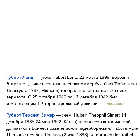
Губерт Ланц
— (нем. Hubert Lanz; 22 марта 1896, деревня
Энтринген, ныне в составе посёлка Аммербух, близ Тюбингена
15 августа 1982, Мюнхен) генерал горнострелковых войск
вермахта. С 25 октября 1940 по 17 декабря 1942 был
командующим 1 й горнострелковой дивизии …
Википедия
Губерт Теофил Зимар
— (нем. Hubert Theophil Simar; 14
декабря 1835 24 мая 1902, Кёльн) профессор католической
догматики в Бонне, позже епископ падерборнский. Работы «Die
Theologie des heil. Paulus» (2 изд. 1883); «Lehrbuch der kathol.