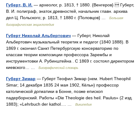
Губерт, В. И.
— археолог, р. 1813, † 1880. {Венгеров}  Губерт,
В. И. полиграф, знаток древностей, начальник главн. архива
дел Ц. Польского; р. 1813, † 1880 г. {Половцов} …
Большая
биографическая энциклопедия
Губерт Николай Альбертович
— Губерт, Николай
Альбертович музыкальный теоретик и педагог (1840 1888). В
1869 г. окончил Санкт Петербургскую консерваторию по
классам теории композиции профессора Зарембы и
инструментовки А. Рубинштейна . С 1869 г. состоял директором
киевского… …
Биографический словарь
Губерт Зимар
— Губерт Теофил Зимар (нем. Hubert Theophil
Simar; 14 декабря 1835 24 мая 1902, Кёльн) профессор
католической догматики в Бонне, позже епископ
падерборнский. Работы «Die Theologie des heil. Paulus» (2 изд.
1883); «Lehrbuch der kathol.… …
Википедия