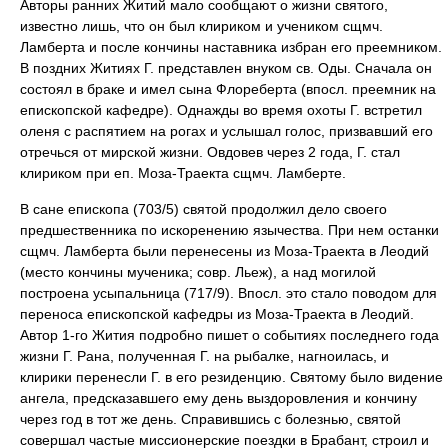
Авторы ранних Житий мало сообщают о жизни святого,
известно лишь, что он был клириком и учеником сщмч.
Ламберта и после кончины наставника избран его преемником.
В поздних Житиях Г. представлен внуком св. Оды. Сначала он
состоял в браке и имел сына Флореберта (впосл. преемник на
епископской кафедре). Однажды во время охоты Г. встретил
оленя с распятием на рогах и услышал голос, призвавший его
отречься от мирской жизни. Овдовев через 2 года, Г. стал
клириком при еп. Моза-Траекта сщмч. Ламберте.
В сане епископа (703/5) святой продолжил дело своего
предшественника по искоренению язычества. При нем останки
сщмч. Ламберта были перенесены из Моза-Траекта в Леодий
(место кончины мученика; совр. Льеж), а над могилой
построена усыпальница (717/9). Впосл. это стало поводом для
переноса епископской кафедры из Моза-Траекта в Леодий.
Автор 1-го Жития подробно пишет о событиях последнего года
жизни Г. Рана, полученная Г. на рыбалке, нагноилась, и
клирики перенесли Г. в его резиденцию. Святому было видение
ангела, предсказавшего ему день выздоровления и кончину
через год в тот же день. Справившись с болезнью, святой
совершал частые миссионерские поездки в Брабант, строил и