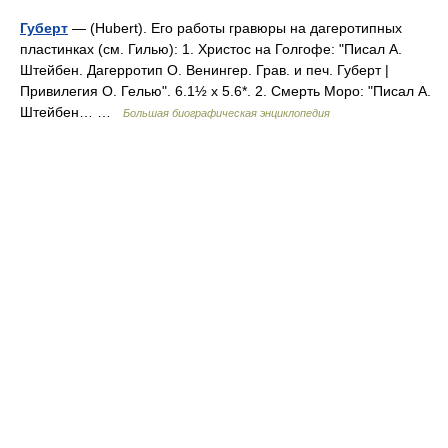
Губерт
— (Hubert). Его работы гравюры на дагеротипных
пластинках (см. Гилью): 1. Христос на Голгофе: "Писал А.
Штейбен. Дагерротип О. Венингер. Грав. и печ. Губерт |
Привилегия О. Гелью". 6.1½ х 5.6*. 2. Смерть Моро: "Писал А.
Штейбен… …
Большая биографическая энциклопедия