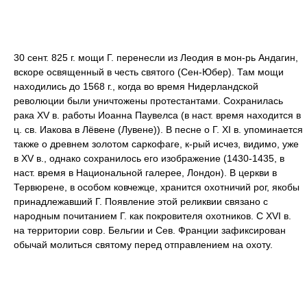
30 сент. 825 г. мощи Г. перенесли из Леодия в мон-рь Андагин,
вскоре освященный в честь святого (Сен-Юбер). Там мощи
находились до 1568 г., когда во время Нидерландской
революции были уничтожены протестантами. Сохранилась
рака XV в. работы Иоанна Паувелса (в наст. время находится в
ц. св. Иакова в Лёвене (Лувене)). В песне о Г. XI в. упоминается
также о древнем золотом саркофаге, к-рый исчез, видимо, уже
в XV в., однако сохранилось его изображение (1430-1435, в
наст. время в Национальной галерее, Лондон). В церкви в
Тервюрене, в особом ковчежце, хранится охотничий рог, якобы
принадлежавший Г. Появление этой реликвии связано с
народным почитанием Г. как покровителя охотников. С XVI в.
на территории совр. Бельгии и Сев. Франции зафиксирован
обычай молиться святому перед отправлением на охоту.