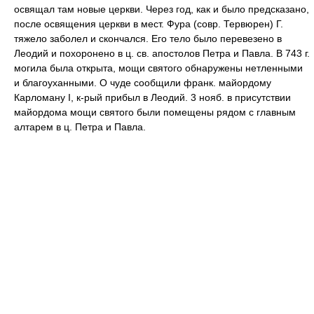
освящал там новые церкви. Через год, как и было предсказано,
после освящения церкви в мест. Фура (совр. Тервюрен) Г.
тяжело заболел и скончался. Его тело было перевезено в
Леодий и похоронено в ц. св. апостолов Петра и Павла. В 743 г.
могила была открыта, мощи святого обнаружены нетленными
и благоуханными. О чуде сообщили франк. майордому
Карломану I, к-рый прибыл в Леодий. 3 нояб. в присутствии
майордома мощи святого были помещены рядом с главным
алтарем в ц. Петра и Павла.