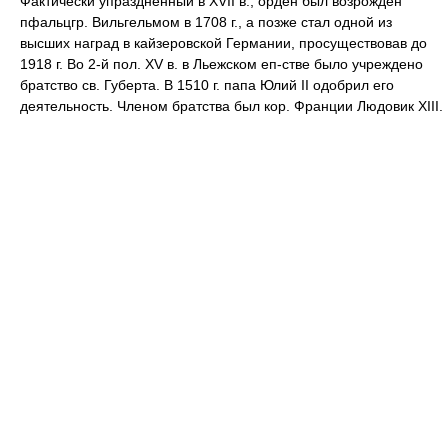
Фактически упраздненный в XVII в., орден был возрожден
пфальцгр. Вильгельмом в 1708 г., а позже стал одной из
высших наград в кайзеровской Германии, просуществовав до
1918 г. Во 2-й пол. XV в. в Льежском еп-стве было учреждено
братство св. Губерта. В 1510 г. папа Юлий II одобрил его
деятельность. Членом братства был кор. Франции Людовик XIII.