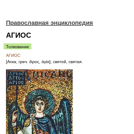
Православная энциклопедия
АГИОС
Толкование
АГИОС
[Агиа; греч. ἅγιος, ἁγία], святой, святая.