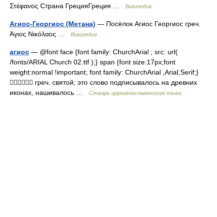
Στέφανος Страна ГрецияГреция …
Википедия
Агиос-Георгиос (Метана)
— Посёлок Агиос Георгиос греч.
Άγιος Νικόλαος …
Википедия
агиос
— @font face {font family: ChurchArial ; src: url(
/fonts/ARIAL Church 02.ttf );} span {font size:17px;font
weight:normal !important; font family: ChurchArial ,Arial,Serif;}
 греч. святой; это слово подписывалось на древних
иконах, нашивалось …
Словарь церковнославянского языка