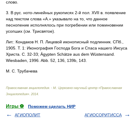
слово.
3. В рус. ното-линейных рукописях 2-й пол. XVII в. появление
над текстом слова «А.» указывало на то, что данное
песнопение исполнялось при погребении или поминовении
усопших (см. Трисвятое).
Лит.: Кондаков Н. П. Лицевой иконописный подлинник. СПб.,
1905. Т. 1: Иконография Господа Бога и Спаса нашего Иисуса
Христа. С. 32-33; Ägypten Schätze aus dem Wüstensand.
Wiesbaden, 1996. Abb. 52, 136, 139b, 143.
М. С. Трубачева
Православная энциклопедия. - М.: Церковно-научный центр «Православная
Энциклопедия»
.
2014
.
Игры ⚽
Поможем сделать НИР
АГИОПОЛИТ
АГИОСОРИТИССА