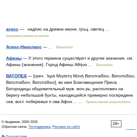
агиос
— надпис на древни икони; гръц. светец …
Църковнославянски речник
Агиос-Николаос
— …
Википедия
Афины
— У этого термина существуют и другие значения, см.
Афины (значения). Город Афины Αθήνα …
Википедия
ВАТОПЕД
— [греч. ῾Ιερὰ Μεγίστη Μονὴ Βατοπαιδίου, Βατοπεδίου;
Βατοπαίδιον, Βατοπέδιον], во имя Благовещения Пресв.
Богородицы общежительный муж. мон рь; расположен на
берегу небольшой бухты, находящейся примерно посередине
сев. вост. побережья п ова Афон… …
Православная энциклопедия
© Академик, 2000-2026
18+
Обратная связь:
Техподдержка
,
Реклама на сайте
👣 Путешествия