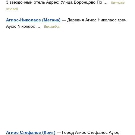
3 звездочный отель Адрес: Улица Воронцово По …
Каталог
отелей
Агиос-Николаос (Метана)
— Деревня Агиос Николаос греч.
Άγιος Νικόλαος …
Википедия
Агиос Стефанос (Крит)
— Город Агиос Стефанос Άγιος