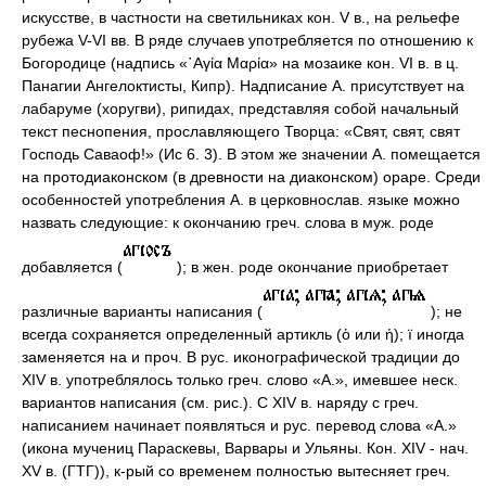
искусстве, в частности на светильниках кон. V в., на рельефе
рубежа V-VI вв. В ряде случаев употребляется по отношению к
Богородице (надпись «῾Αγία Μαρία» на мозаике кон. VI в. в ц.
Панагии Ангелоктисты, Кипр). Надписание А. присутствует на
лабаруме (хоругви), рипидах, представляя собой начальный
текст песнопения, прославляющего Творца: «Свят, свят, свят
Господь Саваоф!» (Ис 6. 3). В этом же значении А. помещается
на протодиаконском (в древности на диаконском) ораре. Среди
особенностей употребления А. в церковнослав. языке можно
назвать следующие: к окончанию греч. слова в муж. роде
добавляется (
); в жен. роде окончание приобретает
различные варианты написания (
); не
всегда сохраняется определенный артикль (ὁ или ἡ); ï иногда
заменяется на и проч. В рус. иконографической традиции до
XIV в. употреблялось только греч. слово «А.», имевшее неск.
вариантов написания (см. рис.). С XIV в. наряду с греч.
написанием начинает появляться и рус. перевод слова «А.»
(икона мучениц Параскевы, Варвары и Ульяны. Кон. XIV - нач.
XV в. (ГТГ)), к-рый со временем полностью вытесняет греч.