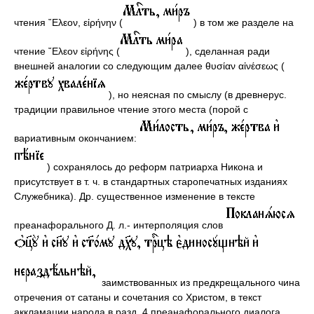
чтения ῎Ελεον, εἰρήνην (
) в том же разделе на
чтение ῎Ελεον εἰρήνης (
), сделанная ради
внешней аналогии со следующим далее θυσίαν αἰνέσεως (
), но неясная по смыслу (в древнерус.
традиции правильное чтение этого места (порой с
вариативным окончанием:
) сохранялось до реформ патриарха Никона и
присутствует в т. ч. в стандартных старопечатных изданиях
Служебника). Др. существенное изменение в тексте
преанафорального Д. л.- интерполяция слов
заимствованных из предкрещального чина
отречения от сатаны и сочетания со Христом, в текст
аккламации народа в разд. 4 преанафорального диалога.