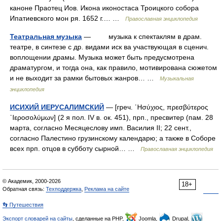
каноне Праотец Иов. Икона иконостаса Троицкого собора
Ипатиевского мон ря. 1652 г.… …
Православная энциклопедия
Театральная музыка
— музыка к спектаклям в драм.
театре, в синтезе с др. видами иск ва участвующая в сценич.
воплощении драмы. Музыка может быть предусмотрена
драматургом, и тогда она, как правило, мотивирована сюжетом
и не выходит за рамки бытовых жанров… …
Музыкальная
энциклопедия
ИСИХИЙ ИЕРУСАЛИМСКИЙ
— [греч. ῾Ησύχιος, πρεσβύτερος
῾Ιεροσολύμων] (2 я пол. IV в. ок. 451), прп., пресвитер (пам. 28
марта, согласно Месяцеслову имп. Василия II; 22 сент.,
согласно Палестино грузинскому календарю; а также в Соборе
всех прп. отцов в субботу сырной… …
Православная энциклопедия
© Академик, 2000-2026
18+
Обратная связь:
Техподдержка
,
Реклама на сайте
👣 Путешествия
Экспорт словарей на сайты
, сделанные на PHP,
Joomla,
Drupal,