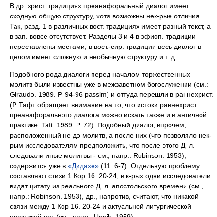
В др. христ. традициях преанафоральный диалог имеет
сходную общую структуру, хотя возможны нек-рые отличия.
Так, разд. 1 в различных вост. традициях имеет разный текст, а
в зап. вовсе отсутствует. Разделы 3 и 4 в эфиоп. традиции
переставлены местами; в вост.-сир. традиции весь диалог в
целом имеет сложную и необычную структуру и т. д.
Подобного рода диалоги перед началом торжественных
молитв были известны уже в межзаветном богослужении (см.:
Giraudo. 1989. P. 94-96 passim) и оттуда перешли в раннехрист.
(Р. Тафт обращает внимание на то, что истоки раннехрист.
преанафорального диалога можно искать также и в античной
практике: Taft. 1989. P. 72). Подобный диалог, впрочем,
расположенный не до молитв, а после них (что позволяло нек-
рым исследователям предположить, что после этого Д. л.
следовали иные молитвы - см., напр.: Robinson. 1953),
содержится уже в
«Дидахе»
(11. 6-7). Отдельную проблему
составляют стихи 1 Кор 16. 20-24, в к-рых одни исследователи
видят цитату из реального Д. л. апостольского времени (см.,
напр.: Robinson. 1953), др., напротив, считают, что никакой
связи между 1 Кор 16. 20-24 и актуальной литургической
практикой нет (см., напр.: Unnik. 1959).