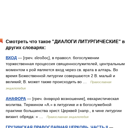
Смотреть что такое "ДИАЛОГИ ЛИТУРГИЧЕСКИЕ" в
других словарях:
ВХОД
— [греч. εἴσοδος], в правосл. богослужении
торжественная процессия священнослужителей, центральным
моментом к рой является вход через св. врата в алтарь. Во
время Божественной литургии совершаются 2 В. малый и
великий; В. может также происходить во …
Православная
энциклопедия
АНАФОРА
— [греч. ἀναφορά возношение], евхаристическая
молитва. Термином «А.» в литургике и в богослужебной
практике большинства христ. Церквей (напр., в чине литургии
визант. обряда: « …
Православная энциклопедия
ГРУЗИНСКАЯ ПРАВОСЛАВНАЯ ЦЕРКОВЬ. ЧАСТЬ II
—