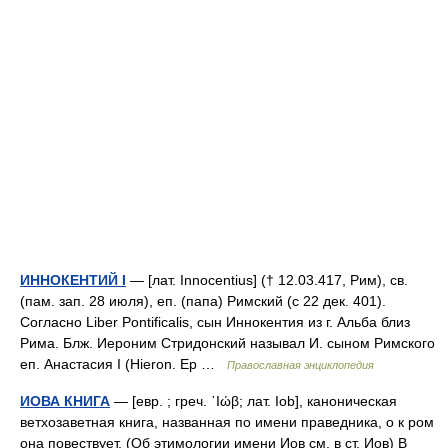
ИННОКЕНТИЙ I
— [лат. Innocentius] († 12.03.417, Рим), св.
(пам. зап. 28 июля), еп. (папа) Римский (с 22 дек. 401).
Согласно Liber Pontificalis, сын Иннокентия из г. Альба близ
Рима. Блж. Иероним Стридонский называл И. сыном Римского
еп. Анастасия I (Hieron. Ep …
Православная энциклопедия
ИОВА КНИГА
— [евр. ; греч. ᾿Ιώβ; лат. Iob], каноническая
ветхозаветная книга, названная по имени праведника, о к ром
она повествует. (Об этимологии имени Иов см. в ст. Иов) В