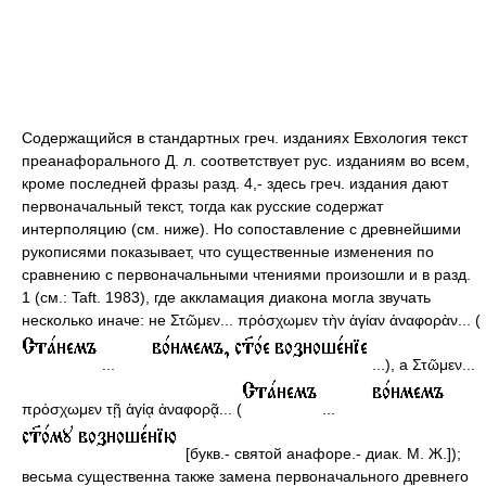
Содержащийся в стандартных греч. изданиях Евхология текст
преанафорального Д. л. соответствует рус. изданиям во всем,
кроме последней фразы разд. 4,- здесь греч. издания дают
первоначальный текст, тогда как русские содержат
интерполяцию (см. ниже). Но сопоставление с древнейшими
рукописями показывает, что существенные изменения по
сравнению с первоначальными чтениями произошли и в разд.
1 (см.: Taft. 1983), где аккламация диакона могла звучать
несколько иначе: не Στῶμεν... πρόσχωμεν τὴν ἁγίαν ἀναφορὰν... (
...
...), а Στῶμεν...
πρόσχωμεν τῇ ἁγίᾳ ἀναφορᾷ... (
...
[букв.- святой анафоре.- диак. М. Ж.]);
весьма существенна также замена первоначального древнего