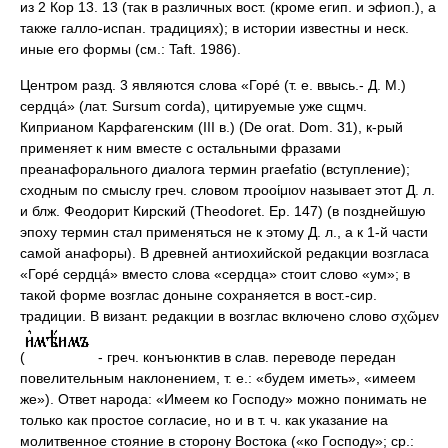
из 2 Кор 13. 13 (так в различных вост. (кроме егип. и эфиоп.), а
также галло-испан. традициях); в истории известны и неск.
иные его формы (см.: Taft. 1986).
Центром разд. 3 являются слова «Горé (т. е. ввысь.- Д. М.)
сердцá» (лат. Sursum corda), цитируемые уже сщмч.
Киприаном Карфагенским (III в.) (De orat. Dom. 31), к-рый
применяет к ним вместе с остальными фразами
преанафорального диалога термин praefatio (вступление);
сходным по смыслу греч. словом προοίμιον называет этот Д. л.
и блж. Феодорит Кирский (Theodoret. Ep. 147) (в позднейшую
эпоху термин стал применяться не к этому Д. л., а к 1-й части
самой анафоры). В древней антиохийской редакции возгласа
«Горé сердцá» вместо слова «сердца» стоит слово «ум»; в
такой форме возглас доныне сохраняется в вост.-сир.
традиции. В визант. редакции в возглас включено слово σχῶμεν
(
- греч. конъюнктив в слав. переводе передан
повелительным наклонением, т. е.: «будем иметь», «имеем
же»). Ответ народа: «Имеем ко Господу» можно понимать не
только как простое согласие, но и в т. ч. как указание на
молитвенное стояние в сторону Востока («ко Господу»; ср.: