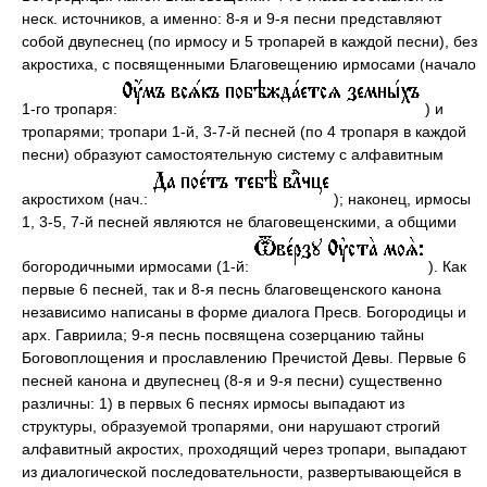
неск. источников, а именно: 8-я и 9-я песни представляют
собой двупеснец (по ирмосу и 5 тропарей в каждой песни), без
акростиха, с посвященными Благовещению ирмосами (начало
1-го тропаря:
) и
тропарями; тропари 1-й, 3-7-й песней (по 4 тропаря в каждой
песни) образуют самостоятельную систему с алфавитным
акростихом (нач.:
); наконец, ирмосы
1, 3-5, 7-й песней являются не благовещенскими, а общими
богородичными ирмосами (1-й:
). Как
первые 6 песней, так и 8-я песнь благовещенского канона
независимо написаны в форме диалога Пресв. Богородицы и
арх. Гавриила; 9-я песнь посвящена созерцанию тайны
Боговоплощения и прославлению Пречистой Девы. Первые 6
песней канона и двупеснец (8-я и 9-я песни) существенно
различны: 1) в первых 6 песнях ирмосы выпадают из
структуры, образуемой тропарями, они нарушают строгий
алфавитный акростих, проходящий через тропари, выпадают
из диалогической последовательности, развертывающейся в