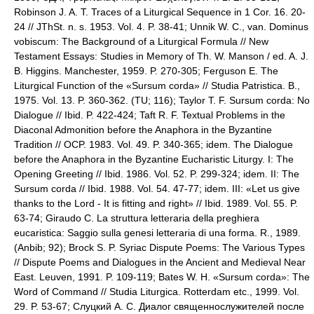
Robinson J. A. T. Traces of a Liturgical Sequence in 1 Cor. 16. 20-
24 // JThSt. n. s. 1953. Vol. 4. P. 38-41; Unnik W. C., van. Dominus
vobiscum: The Background of a Liturgical Formula // New
Testament Essays: Studies in Memory of Th. W. Manson / ed. A. J.
B. Higgins. Manchester, 1959. P. 270-305; Ferguson E. The
Liturgical Function of the «Sursum corda» // Studia Patristica. B.,
1975. Vol. 13. P. 360-362. (TU; 116); Taylor T. F. Sursum corda: No
Dialogue // Ibid. P. 422-424; Taft R. F. Textual Problems in the
Diaconal Admonition before the Anaphora in the Byzantine
Tradition // OCP. 1983. Vol. 49. P. 340-365; idem. The Dialogue
before the Anaphora in the Byzantine Eucharistic Liturgy. I: The
Opening Greeting // Ibid. 1986. Vol. 52. P. 299-324; idem. II: The
Sursum corda // Ibid. 1988. Vol. 54. 47-77; idem. III: «Let us give
thanks to the Lord - It is fitting and right» // Ibid. 1989. Vol. 55. P.
63-74; Giraudo C. La struttura letteraria della preghiera
eucaristica: Saggio sulla genesi letteraria di una forma. R., 1989.
(Anbib; 92); Brock S. P. Syriac Dispute Poems: The Various Types
// Dispute Poems and Dialogues in the Ancient and Medieval Near
East. Leuven, 1991. P. 109-119; Bates W. H. «Sursum corda»: The
Word of Command // Studia Liturgica. Rotterdam etc., 1999. Vol.
29. P. 53-67; Слуцкий А. С. Диалог священнослужителей после