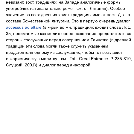
невизант. вост. традициях; на Западе аналогичные формы
употребляются значительно реже - см. ст. Литания). Особое
значение во всех древних христ. традициях имеют неск. Д. л. в
составе Божественной литургии. Это в первую очередь диалог
accessus ad altare
(в к-рый во мн. традициях входят слова Лк 1.
35, понимаемые как молитвенное пожелание предстоятелю со
стороны сослужащих перед совершением Таинства (в древней
традиции эти слова могли также служить указанием
предстоятеля одному из сослужащих, чтобы тот возглавил
евхаристическую молитву - см.: Taft. Great Entrance. P. 285-310;
Слуцкий. 2001)) и диалог перед анафорой.