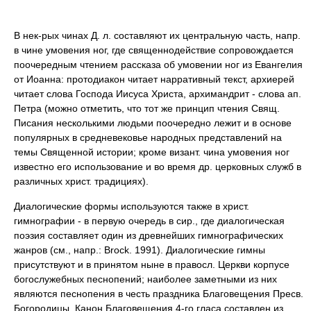
В нек-рых чинах Д. л. составляют их центральную часть, напр.
в чине умовения ног, где священнодействие сопровождается
поочередным чтением рассказа об умовении ног из Евангелия
от Иоанна: протодиакон читает нарративный текст, архиерей
читает слова Господа Иисуса Христа, архимандрит - слова ап.
Петра (можно отметить, что тот же принцип чтения Свящ.
Писания несколькими людьми поочередно лежит и в основе
популярных в средневековье народных представлений на
темы Священной истории; кроме визант. чина умовения ног
известно его использование и во время др. церковных служб в
различных христ. традициях).
Диалогические формы используются также в христ.
гимнографии - в первую очередь в сир., где диалогическая
поэзия составляет один из древнейших гимнографических
жанров (см., напр.: Brock. 1991). Диалогические гимны
присутствуют и в принятом ныне в правосл. Церкви корпусе
богослужебных песнопений; наиболее заметными из них
являются песнопения в честь праздника Благовещения Пресв.
Богородицы. Канон Благовещения 4-го гласа составлен из