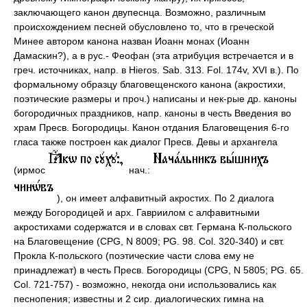
заключающего канон двупеснца. Возможно, различным
происхождением песней обусловлено то, что в греческой
Минее автором канона назван Иоанн монах (Иоанн
Дамаскин?), а в рус.- Феофан (эта атрибуция встречается и в
греч. источниках, напр. в Hieros. Sab. 313. Fol. 174v, XVI в.). По
формальному образцу благовещенского канона (акростихи,
поэтические размеры и проч.) написаны и нек-рые др. каноны
богородичных праздников, напр. каноны в честь Введения во
храм Пресв. Богородицы. Канон отдания Благовещения 6-го
гласа также построен как диалог Пресв. Девы и архангела
(ирмос
нач.:
), он имеет алфавитный акростих. По 2 диалога
между Богородицей и арх. Гавриилом с алфавитными
акростихами содержатся и в словах свт. Германа К-польского
на Благовещение (CPG, N 8009; PG. 98. Col. 320-340) и свт.
Прокла К-польского (поэтические части слова ему не
принадлежат) в честь Пресв. Богородицы (CPG, N 5805; PG. 65.
Col. 721-757) - возможно, некогда они использовались как
песнопения; известны и 2 сир. диалогических гимна на