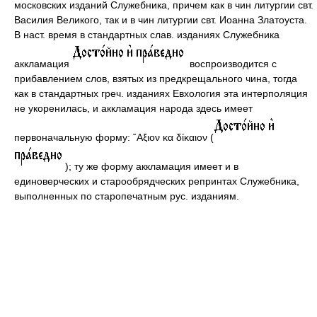
московских изданий Служебника, причем как в чин литургии свт.
Василия Великого, так и в чин литургии свт. Иоанна Златоуста.
В наст. время в стандартных слав. изданиях Служебника
аккламация
воспроизводится с
прибавлением слов, взятых из предкрещального чина, тогда
как в стандартных греч. изданиях Евхология эта интерполяция
не укоренилась, и аккламация народа здесь имеет
первоначальную форму: ῎Αξιον κα δίκαιον (
); ту же форму аккламация имеет и в
единоверческих и старообрядческих репринтах Служебника,
выполненных по старопечатным рус. изданиям.