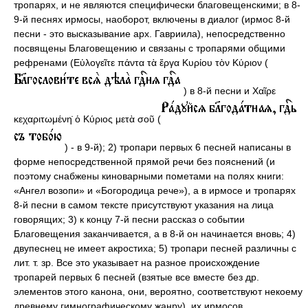
тропарях, и не являются специфически благовещенскими; в 8-
9-й песнях ирмосы, наоборот, включены в диалог (ирмос 8-й
песни - это высказывание арх. Гавриила), непосредственно
посвящены Благовещению и связаны с тропарями общими
рефренами (Εὐλογεῖτε πάντα τὰ ἔργα Κυρίου τὸν Κύριον (
) в 8-й песни и Χαῖρε
κεχαριτωμένη̇ ὁ Κύριος μετὰ σοῦ (
) - в 9-й); 2) тропари первых 6 песней написаны в
форме непосредственной прямой речи без пояснений (и
поэтому снабжены киноварными пометами на полях книги:
«Ангел возопи» и «Богородица рече»), а в ирмосе и тропарях
8-й песни в самом тексте присутствуют указания на лица
говорящих; 3) к концу 7-й песни рассказ о событии
Благовещения заканчивается, а в 8-й он начинается вновь; 4)
двупеснец не имеет акростиха; 5) тропари песней различны с
лит. т. зр. Все это указывает на разное происхождение
тропарей первых 6 песней (взятые все вместе без др.
элементов этого канона, они, вероятно, соответствуют некоему
древнему гимнографическому жанру), их ирмосов,