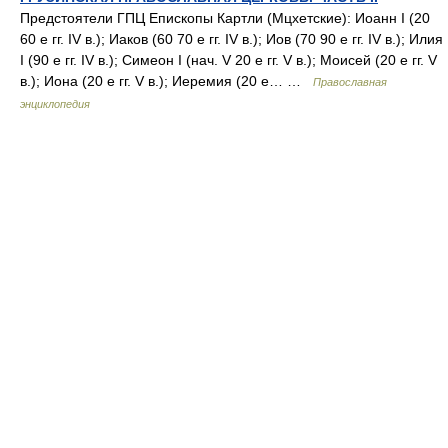
Предстоятели ГПЦ Епископы Картли (Мцхетские): Иоанн I (20
60 е гг. IV в.); Иаков (60 70 е гг. IV в.); Иов (70 90 е гг. IV в.); Илия
I (90 е гг. IV в.); Симеон I (нач. V 20 е гг. V в.); Моисей (20 е гг. V
в.); Иона (20 е гг. V в.); Иеремия (20 е… …
Православная
энциклопедия