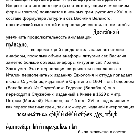
Впервые эта интерполяция (с соответствующим изменением
формы глагола) появляется в нек-рых греч. рукописях XVI в. в
составе формуляра литургии свт. Василия Великого;
практический смысл этой интерполяции состоял в том, чтобы
увеличить продолжительность аккламации
во время к-рой предстоятель начинает чтение
анафоры, поскольку объем анафоры литургии свт. Василия
заметно больше объема анафоры литургии свт. Иоанна
Златоуста. Эта интерполяция встречается в сделанных в
Италии первопечатных изданиях Евхология и оттуда попадает
в слав. Служебник, изданный в Стрятине в 1604 г. еп. Гедеоном
(Балабаном). Из Служебника Гедеона (Балабана) она
переходит в Служебник, изданный в Киеве в 1629 г. митр.
Петром (Могилой). Наконец, во 2-й пол. XVII в. под влиянием
как первопечатных греч., так и южнорус. изданий интерполяция
была включена в состав