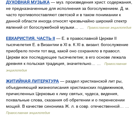
ДУХОВНАЯ МУЗЫКА
— муз. произведения христ. содержания,
не предназначенные для исполнения за богослужением. Д. м.
часто противопоставляют светской и в таком понимании к
данной области иногда относят чрезвычайно широкий спектр
явлений от богослужебной музыки… …
Православная энциклопедия
ЕВХАРИСТИЯ. ЧАСТЬ II
— Е. в православной Церкви II
тысячелетия Е. в Византии в XI в. К XI в. визант. богослужение
приобрело почти тот вид, какой оно сохраняло в правосл.
Церкви все последующее тысячелетие; в его основе лежала
древняя к польская традиция, значительно… …
Православная
энциклопедия
ЖИТИЙНАЯ ЛИТЕРАТУРА
— раздел христианской лит ры,
объединяющий жизнеописания христианских подвижников,
причисленных Церковью к лику святых, чудеса, видения,
похвальные слова, сказания об обретении и о перенесении
мощей. В качестве синонима Ж. л. в совр. отечественной… …
Православная энциклопедия