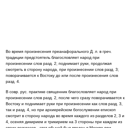
Во время произнесения преанафорального Д. л. в греч.
традиции предстоятель благословляет народ при
произнесении слов разд. 2; поднимает руки, продолжая
смотреть в сторону народа, при произнесении слов разд. 3;
поворачивается к Востоку до или после произнесения слов
разд. 4.
В совр. рус. практике священник благословляет народ при
произнесении слов разд. 2, после чего сразу поворачивается к
Востоку и поднимает руки при произнесении как слов разд. 3,
так и разд. 4, но при архиерейском богослужении епископ
смотрит в сторону народа во время каждого из разделов 2, 3 и
4, осеняя дикирием и трикирием на 3 стороны при каждом из
своих возгласов,- этот обычай был введен в Москве при