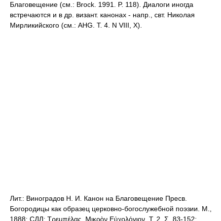
Благовещение (см.: Brock. 1991. P. 118). Диалоги иногда
встречаются и в др. визант. канонах - напр., свт. Николая
Мирликийского (см.: AHG. T. 4. N VIII, X).
Лит.: Виноградов Н. И. Канон на Благовещение Пресв.
Богородицы как образец церковно-богослужебной поэзии. М.,
1888; СДЛ; Τρεμπέλας. Μικρὸν Εὐχολόγιον. Τ. 2. Σ. 83-152;