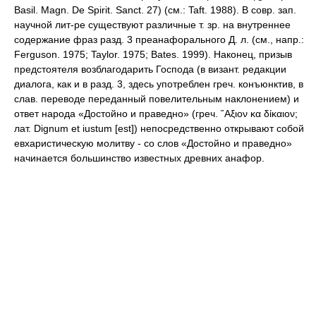
Basil. Magn. De Spirit. Sanct. 27) (см.: Taft. 1988). В совр. зап.
научной лит-ре существуют различные т. зр. на внутреннее
содержание фраз разд. 3 преанафорального Д. л. (см., напр.:
Ferguson. 1975; Taylor. 1975; Bates. 1999). Наконец, призыв
предстоятеля возблагодарить Господа (в визант. редакции
диалога, как и в разд. 3, здесь употреблен греч. конъюнктив, в
слав. переводе переданный повелительным наклонением) и
ответ народа «Достойно и праведно» (греч. ῎Αξιον κα δίκαιον;
лат. Dignum et iustum [est]) непосредственно открывают собой
евхаристическую молитву - со слов «Достойно и праведно»
начинается большинство известных древних анафор.