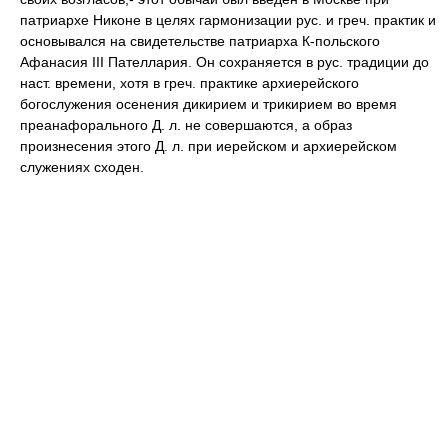
патриархе Никоне в целях гармонизации рус. и греч. практик и
основывался на свидетельстве патриарха К-польского
Афанасия III Пателлария. Он сохраняется в рус. традиции до
наст. времени, хотя в греч. практике архиерейского
богослужения осенения дикирием и трикирием во время
преанафорального Д. л. не совершаются, а образ
произнесения этого Д. л. при иерейском и архиерейском
служениях сходен.